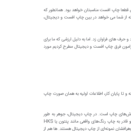
س قطعا چاپ افست مناسبتان خواهد بود. همانطور که
 که از شما می خواهد در بین چاپ افست و دیجیتال،
حرف های فراوان زد. اما به دلیل ارزشی که ما برای
یرامون فرق چاپ افست و دیجیتال مطرح کردیم مورد
ه و تا پایان کار، اطلاعات اولیه به همان صورت چاپ
 روش‌های چاپ است. در چاپ دیجیتال، جوهر به طور
مستقیم بر روی سطح منتقل می شود. از طرف دیگر، چاپ دیجیتال می‌تواند فقط در رنگ‌های سیاه و سفید و CMYK چاپ شود و قادر به چاپ رنگ‌های واقعی مانند پنتون یا HKS
هرافشان نمونه‌ای از چاپ دیجیتال هستند. ها هم از