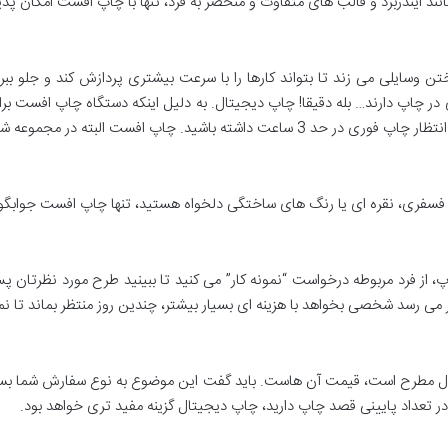
ند ایندربرد و قالب های متفاوت و منحصر به فرد، تنها با چاپ افست امکان پذ
وسایلی می زند تا بتواند کارها را با سرعت بیشتری پردازش کند و جلو ببرد
چاپ دارند… بله دقیقا! چاپ دیجیتال. به دلیل اینکه دستگاه چاپ افست برا
ر مجموعه شبکه چاپ بین 1 تا 3 روز زمان تولید می برد.
فسفری، نقره ای یا رنگ های ساختگی دلخواه هستید، تنها چاپ افست جوابگو
پ، از فرد مربوطه درخواست “نمونه کار” می کنید تا ببینید طرح مورد نظرتان
 می رسد شخصی بخواهد با هزینه ای بسیار بیشتر، چندین روز منتظر بماند تا 
 مطرح است، قیمت آن هاست. باید گفت این موضوع به نوع سفارش شما بستگی 