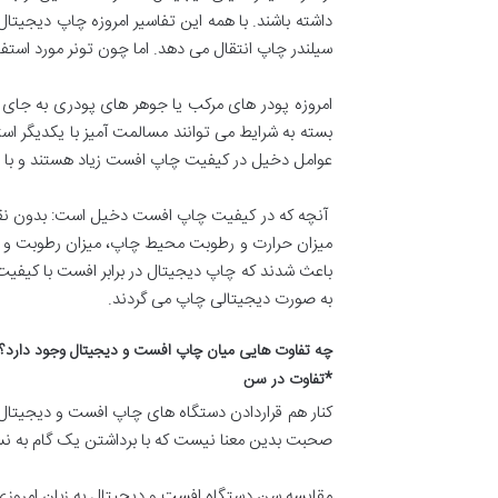
داشته باشند. با همه این تفاسیر امروزه چاپ دیجیتا
سیلندر چاپ انتقال می دهد. اما چون تونر مورد استفا
امروزه پودر های مرکب یا جوهر های پودری به جای تو
بسته به شرایط می توانند مسالمت آمیز با یکدیگر ا
عوامل دخیل در کیفیت چاپ افست زیاد هستند و با 
آنچه که در کیفیت چاپ افست دخیل است: بدون نق
میزان حرارت و رطوبت محیط چاپ، میزان رطوبت و دمای
باعث شدند که چاپ دیجیتال در برابر افست با کیفیت 
به صورت دیجیتالی چاپ می گردند.
چه تفاوت هایی میان چاپ افست و دیجیتال وجود دارد؟
*تفاوت در سن
کنار هم قراردادن دستگاه های چاپ افست و دیجیتال
صحبت بدین معنا نیست که با برداشتن یک گام به نس
مقایسه سن دستگاه افست و دیجیتال به زبان امروزی