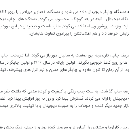
یجیتالی شما با فرمت JPEG، PDF و… به دستگاه چاپگر دیجیتال داده می شود و دستگاه، تصاویر دریاف
 دستگاه دیجیتال –البته در بعد کوچک- محسوب می گردد. دستگاه های چاپ دیجیتا
ت ویزیت، بروشور و… استفاده می گردد. چاپ افست و دیجیتال در این مورد با 
ایش خواهد داد و هم اطلاعاتتان را پیرامون تفاوت هایشان.
ریف چاپ، تاریخچه این صنعت به سالیان دور باز می گردد. اما تاریخچه چاپ دیجی
پ دیجیتال استفاده شد Painting در سال ۱۹۷۳ بود. از آن زمان تا کنون علاوه بر چاپگر های مدرن و نرم افزار
روزی با عرصه چاپ گذاشت، به علت چاپ رنگی با کیفیت و کوتاه مدتی که داشت نظر
یتال را ارائه می کردند گسترش پیدا کرد و روز به روز افزایش پیدا کرد. فضا
بازار جدید دیگر کتاب و مجلات را به صورت دیجیتال و با کیفیت بالاتری دوست
ط بین کارفرما و مشتری را آسان تر و سریع‌تر کرده بود و از جهتی دیگر بخش