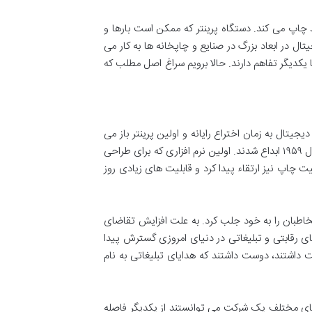
تی را روی کاغذ چاپ می کند. دستگاه پرینتر که ممکن است بارها و
ل در ابعاد بزرگ در صنایع و چاپخانه ها به کار می
یکدیگر تفاهم دارند. حالا برویم سراغ اصل مطلب که
تال به زمان اختراع رایانه و اولین پرینتر باز می
گردد. دقیقه زمانی که افراد توانستد از داده های رایانه ها بر روی کاغذ خروجی بگیرند. اولین رایانه در سال ۱۹۴۶ و اولین چاپگر در سال ۱۹۵۹ ابداع شدند. اولین نرم افزاری که برای طراحی
 های پیشرفته، کیفیت چاپ نیز ارتقاء پیدا کرد و قابلیت های زیادی روز
 مخاطبان را به خود جلب کرد. به علت افزایش تقاضای
ی رقابتی و تبلیغاتی در دنیای امروزی گسترش پیدا
 داشتند، دوست داشتند که هدایای تبلیغاتی به نام
 های مختلف یک شرکت می توانستند از یکدیگر فاصله