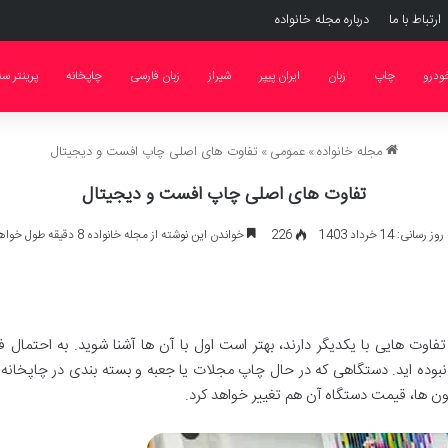
ارتباط با ما
درباره مجله خانواده
ودرو
چاپ
زبان
ایران پیپر
شیراز
زبان فارسی
چاپخانه
پرینتر س
مجله خانواده
»
عمومی
»
تفاوت های اصلی چاپ افست و دیجیتال
تفاوت های اصلی چاپ افست و دیجیتال
سانی: 14 خرداد 1403
226
خواندن این نوشته از مجله خانواده 8 دقیقه طول خواهد کشید
ت هایی با یکدیگر دارند، بهتر است اول با آن ها آشنا شوید. به احتمال فرا
شنا نبوده اید. دستگاهی که در حال چاپ مجلات یا جعبه و بسته بندی در چاپ