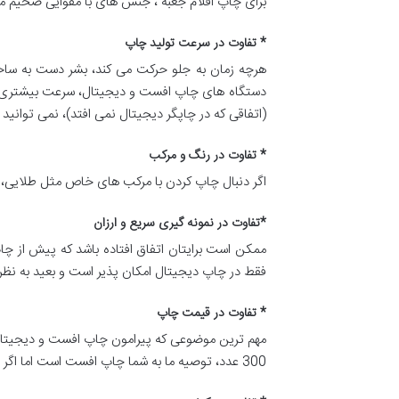
برای چاپ اقلام جعبه ، جنس های با مقوایی ضخیم مان
* تفاوت در سرعت تولید چاپ
هرچه زمان به جلو حرکت می کند، بشر دست به ساختن 
دستگاه های چاپ افست و دیجیتال، سرعت بیشتری در 
(اتفاقی که در چاپگر دیجیتال نمی افتد)، نمی توانید انتظار چاپ فوری در حد 3 ساعت داشته باشید. چاپ افست البته د
* تفاوت در رنگ و مرکب
اگر دنبال چاپ کردن با مرکب های خاص مثل طلایی، 
*تفاوت در نمونه گیری سریع و ارزان
ممکن است برایتان اتفاق افتاده باشد که پیش از چا
فقط در چاپ دیجیتال امکان پذیر است و بعید به نظر
* تفاوت در قیمت چاپ
مهم ترین موضوعی که پیرامون چاپ افست و دیجیتال
300 عدد، توصیه ما به شما چاپ افست است اما اگر در تعداد پایینی قصد چاپ دارید، چاپ دیجیتال گزینه مفید تری خواهد بود.