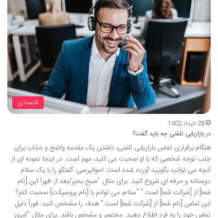
اقتصادی
28 خرداد 1402
در بازاریابی تلفنی چه باید گفت؟
هنگام برقراری تماس بازاریابی تلفنی، داشتن یک مقدمه واضح و جذاب برای
جلب توجه شخصی که با او صحبت می کنید، مهم است. در اینجا نمونه ای از
آنچه می توانید بگویید آورده شده است: احوالپرسی: گفتگو را با یک سلام
دوستانه و حرفه ای شروع کنید. برای مثال: “صبح بخیر/بعد از ظهر! این [نام
شما] از [شرکت شما] است.” “سلام، می توانم با [نام پروسپکت] صحبت کنم؟
این تماس [نام شما] از [شرکت شما] است.” هدف را مشخص کنید: فوراً دلیل
تماس خود را به فرد اطلاع دهید. مختصر و مشخص باشد. برای مثال: “امروز