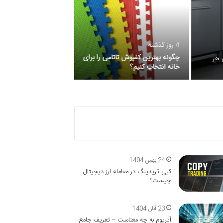
4 روز گذشته
2 روز گذشته
چگونه بهترین کفپوش تاتامی را برای
تاثیر روانشناسی بر اصو
خانه انتخاب کنیم؟
کاربری: نگاهی به نظریا
24 بهمن 1404
کپی تریدینگ در معامله ارز دیجیتال
چیست؟
23 آبان 1404
آتریوم به چه معناست – تعریف جامع