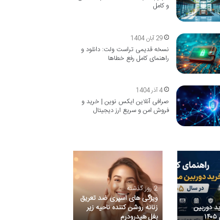
و کامل
29 آبان 1404
نسخه قدیمی تراست ولت: دانلود و
راهنمای کامل رفع خطاها
4 آذر 1404
صرافی آنلاین ایکس نوین | خرید و
فروش امن و سریع ارز دیجیتال
2 روز گذشته
2 روز گذشته
ویژگی های اسپری ضد تعریق
نصب و راه اندازی 
ید دوربین
زنانه روشن کننده ناحیه زیر
آشپزخانه صنعتی –
۱
بغل هیدرودرم
تجهیز