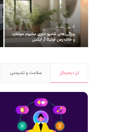
2 روز گذشته
4 روز گذشته
نصب
 ضد تعریق زنانه
ویژگی های شامپو حاوی سلنیوم سولفاید
نصب 
ه زیر بغل هیدرودرم
و خاک رس فولیکا آر ایکس
کسب‌
ارز دیجیتال
سلامت و تندرستی