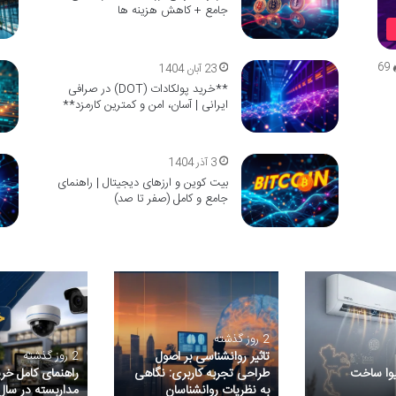
جامع + کاهش هزینه ها
69
23 آبان 1404
**خرید پولکادات (DOT) در صرافی
ایرانی | آسان، امن و کمترین کارمزد**
3 آذر 1404
بیت کوین و ارزهای دیجیتال | راهنمای
جامع و کامل (صفر تا صد)
2 روز گذشته
تاثیر روانشناسی بر اصول
2 روز گذشته
یوا ساخت
طراحی تجربه کاربری: نگاهی
راهنمای کامل خر
به نظریات روانشناسان
مداربسته در سال ۴۰۵