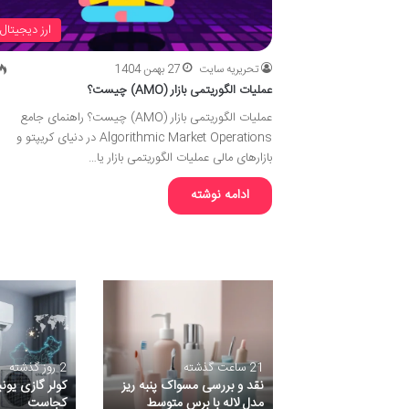
ارز دیجیتال
تحریریه سایت
27 بهمن 1404
عملیات الگوریتمی بازار (AMO) چیست؟
عملیات الگوریتمی بازار (AMO) چیست؟ راهنمای جامع
Algorithmic Market Operations در دنیای کریپتو و
بازارهای مالی عملیات الگوریتمی بازار یا…
ادامه نوشته
21 ساعت گذشته
2 روز گذشته
ین کفپوش تاتامی
نقد و بررسی مسواک پنبه ریز
کولر گازی یون
ه انتخاب کنیم؟
مدل لاله با برس متوسط
کجاست