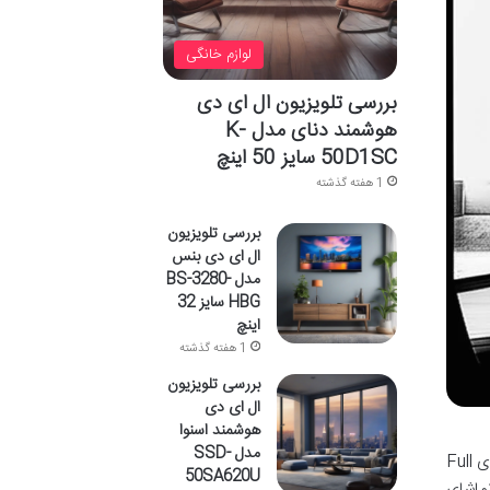
لوازم خانگی
بررسی تلویزیون ال ای دی
هوشمند دنای مدل K-
50D1SC سایز 50 اینچ
1 هفته گذشته
بررسی تلویزیون
ال ای دی بنس
مدل BS-3280-
HBG سایز 32
اینچ
1 هفته گذشته
بررسی تلویزیون
ال ای دی
هوشمند اسنوا
مدل SSD-
تلویزیون ال ای دی هوشمند سامسونگ مدل 55H6490 در سایز 55 اینچ، همچنان یکی از گزینه های قابل توجه در بازار تلویزیون های Full
50SA620U
تماشای