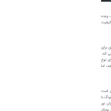
لویزیون سامسونگ 55H6490 با صفحه 55 اینچی و رزولوشن Full HD خود، وعده
 کیفیت
نداردی برای
ر روی یک صفحه 55 اینچی فراهم می کند.
های نوع
ند، اما
ادر است
ست؛ با این حال، سامسونگ با
 میزان نور
پویاتر