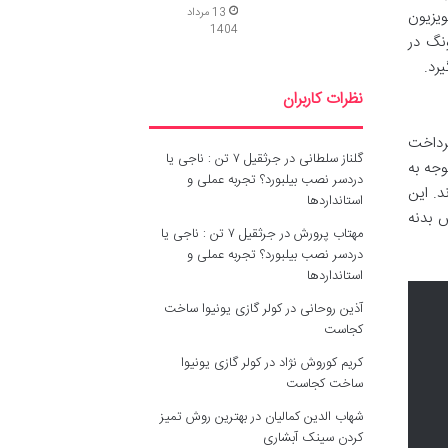
13 مرداد
ویزیون
1404
ونگ در
یرد.
نظرات کاربران
 پرداخت
گلناز سلطانی
در
جرثقیل ۷ تن : ناجی یا
وجه به
دردسر نصب بیلبورد؟ تجربه عملی و
د. این
استانداردها
 بدنه
مهتاب پرورش
در
جرثقیل ۷ تن : ناجی یا
دردسر نصب بیلبورد؟ تجربه عملی و
استانداردها
آذین روحانی
در
کولر گازی یونیوا ساخت
کجاست
کریم کوروش نژاد
در
کولر گازی یونیوا
ساخت کجاست
شهاب الدین کمالیان
در
بهترین روش تمیز
کردن سینک آبشاری