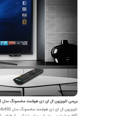
بررسی تلویزیون ال ای دی هوشمند سامسونگ مدل 55H6490 سایز 55 اینچ
HD به شمار می رود. این مدل، با ترکیبی از طرا