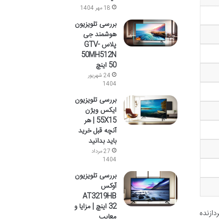
18 مهر 1404
بررسی تلویزیون
هوشمند جی
پلاس GTV-
50MH512N
50 اینچ
24 شهریور
1404
بررسی تلویزیون
ایکس ویژن
55X15 | هر
آنچه قبل خرید
باید بدانید
27 مرداد
1404
بررسی تلویزیون
آوکس
AT3219HB
32 اینچ | مزایا و
. پردازنده
معایب