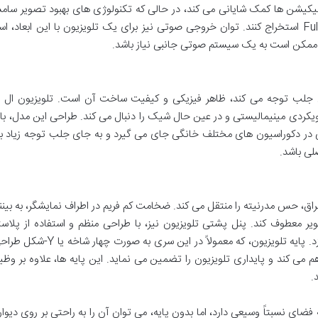
اپلیکیشن ها کمک شایانی می کند، در حالی که تکنولوژی های بهبود تصویر سا
تلاش می کنند تا نهایت کیفیت را از محتوای Full HD استخراج کنند. توان خروجی صوتی نیز برای یک تلویزیون با این ابعاد،
 ممکن است به یک سیستم صوتی جانبی نیاز باشد.
ونی جلب توجه می کند، ظاهر فیزیکی و کیفیت ساخت آن است. تلویزیون ال 
55H6490 در این زمینه، رویکردی مینیمالیستی و در عین حال شیک را دنبال می کند. طراحی این مدل، ب
تی در دکوراسیون های مختلف خانگی جای می گیرد و به جای جلب توجه زیاد ب
لی باشد.
 رنگ مشکی براق، حس مدرنیته را منتقل می کند. ضخامت کم فریم در اطراف نمایشگر، به بین
ویر معطوف کند. پنل پشتی تلویزیون نیز، با طراحی منظم و استفاده از پلاس
کیفیت، احساس استحکام را به خوبی منتقل می سازد. پایه تلویزیون، که معمولاً در 
ار خوبی برای صفحه 55 اینچی فراهم می کند و پایداری تلویزیون را تضمین می نماید. این پایه ها، علاوه بر و
.
به فضای نسبتاً وسیعی دارد، اما بدون پایه، می توان آن را به راحتی بر روی دیو