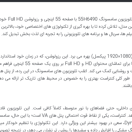
قلب تپنده هر تلویزیون، کیفیت تصویر آن است، و ت
 مدل، تلاش کرده تا با بهره گیری از تکنولوژی های اختصاصی خود، بالاترین
م ها، سریال ها و برنامه های تلویزیونی را به تجربه ای لذت بخش تبدیل کند.
مدل 55H6490 از پنل LED با رزولوشن Full HD (1920×1080 پیکسل) بهره می برد. این رزولوشن، که در زمان خود استا
کیفیت تصویر بالا محسوب می شد، جزئیات کافی را برای تماشای محتوای HD و Full HD ب
بود کنتراست و روشنایی کمک می کند. اغلب تلویزیون های سامسونگ در این رده، از پنل 
تفاده می کنند که به طور کلی کنتراست بهتری را به خصوص در محیط های تاریک تر ارائه می ده
اشند.
برای اکثر محیط های داخلی، حتی فضاهای با نور متوسط، کاملاً کافی است. این تلویزیون ق
تصاویری با روشنایی مناسب و رنگ های پویا ارائه دهد. کنتراست، یکی از نقاط قوت احتمالی پنل های VA ا
بهره گیری از قابلیت Dynamic Contrast Enhancer، سعی در بهبود بیشتر این ویژگی دارد. این تکنولوژی با تنظیم خودکار
مشکی را افزایش داده و سفیدها را روشن تر نشان می دهد، در نتیجه تصویر 