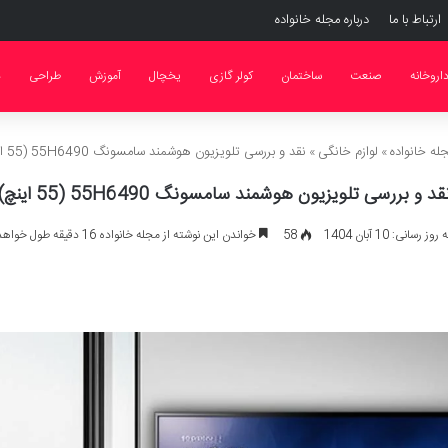
ارتباط با ما
درباره مجله خانواده
اروخانه
صنعت
ساختمان
کولر گازی
یخچال
آموزش
طراحی
د
له خانواده
»
لوازم خانگی
»
نقد و بررسی تلویزیون هوشمند سامسونگ 55H6490 (55 اینچ)
قد و بررسی تلویزیون هوشمند سامسونگ 55H6490 (55 اینچ)
 رسانی: 10 آبان 1404
58
خواندن این نوشته از مجله خانواده 16 دقیقه طول خواهد کشید