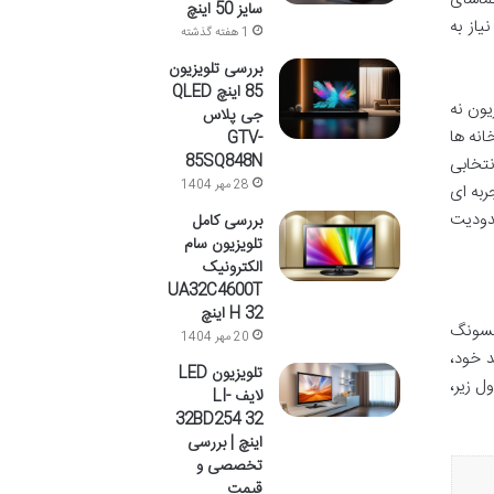
سایز 50 اینچ
یاز به
1 هفته گذشته
بررسی تلویزیون
85 اینچ QLED
یون نه
جی پلاس
انه ها
GTV-
85SQ848N
نتخابی
28 مهر 1404
ربه ای
حدودیت
بررسی کامل
تلویزیون سام
الکترونیک
UA32C4600T
H 32 اینچ
مسونگ
20 مهر 1404
تولید خود،
تلویزیون LED
ل زیر،
لایف LI-
32BD254 32
اینچ | بررسی
تخصصی و
قیمت