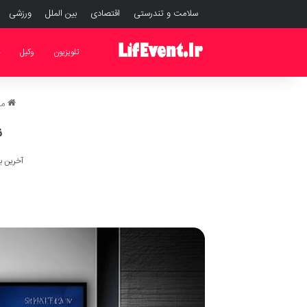
سلامت و تندرستی
اقتصادی
بین الملل
ورزشی
تلویزیون
وکیل
د
مج
ن
آخرین به روز