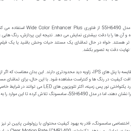
برای ارائه رنگ های طبیعی و زنده، سامسونگ در مدل 55H6490 از فناوری hancer Plus
ه و آن ها را با دقت بیشتری نمایش می دهد. نتیجه این پردازش، رنگ هایی غ
ک تر هستند. خواه در حال تماشای یک مستند حیات وحش باشید یا یک فیلم
ا نهایت دقت به تصویر بکشد.
همانطور که قبلاً اشاره شد، پنل های VA معمولاً در مقایسه با پنل های IPS، زاویه دید محدودتری دارند. این بدان معناست که
 افت کیفیت در رنگ ها و کنتراست مشاهده شود. با این حال، برای تماشای مست
از زوایای معقول، کیفیت تصویر حفظ می شود. در مورد یکنواختی نور پس زمینه، اکثر تلویزیون های LED می 
روشن یا تاریک غیرعادی (مانند Clouding یا DSE) را نشان دهند، اما در مدل 55H6490، سامسونگ تلاش کرده تا این 
پردازشگر تصویر اختصاصی سامسونگ، قادر به بهبود کیفیت محتوای با رزولوشن پایین تر ن
این قابلیت، محتوای SD یا حتی 720p را با کیفیت بهتری نم