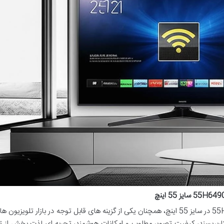
حی کاربرپسند، کیفیت تصویر مطلوب و امکانات هوشمند، تجربه ای لذت بخش از 