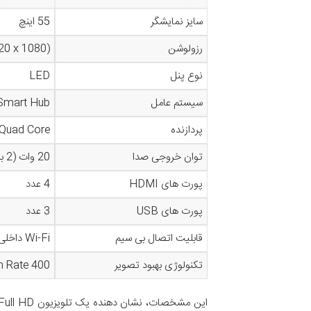
سایز نمایشگر
55 اینچ
رزولوشن
20 x 1080)
نوع پنل
LED
سیستم عامل
Smart Hub (نسخه اختصاصی سامسون
پردازنده
Quad Core (چهار هسته ای)
توان خروجی صدا
20 وات (2 بلندگوی 10 واتی)
پورت های HDMI
4 عدد
پورت های USB
3 عدد
قابلیت اتصال بی سیم
Wi-Fi داخلی، بلوتوث
تکنولوژی بهبود تصویر
n Rate 400