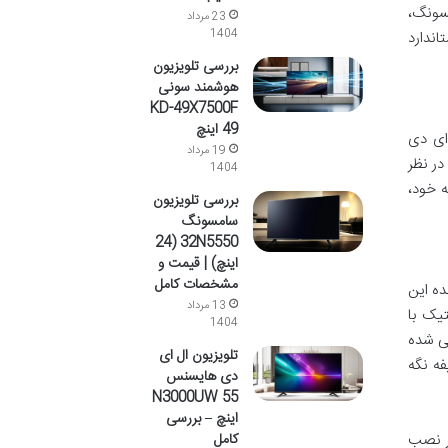
مسونگ،
23 مرداد
1404
 استاندارد
بررسی تلویزیون
هوشمند سونی
KD-49X7500F
49 اینچ
ای دی
19 مرداد
ا در نظر
1404
ه خود،
بررسی تلویزیون
سامسونگ
32N5550 (24
اینچ) | قیمت و
مشخصات کامل
نده این
13 مرداد
تیک با
1404
این سری به صورت چهار شاخه یا Y-شکل طراحی شده
تلویزیون ال ای
ظیفه نگه
دی هایسنس
N3000UW 55
اینچ – بررسی
کامل
ار نصب