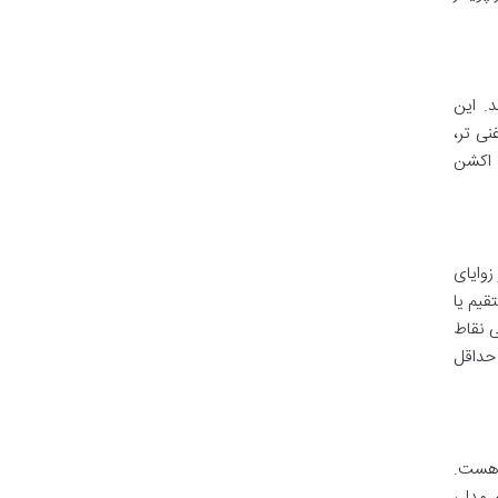
Wide Color En استفاده می کند. این
نی تر،
 اکشن
 اگر از زوایای
قیم یا
توانند در شرایط خاصی نقاط
موارد را به حداقل
یز هست.
ایش می دهد. تکنولوژی Clear Motion Rate (CMR) 400 در این مدل،