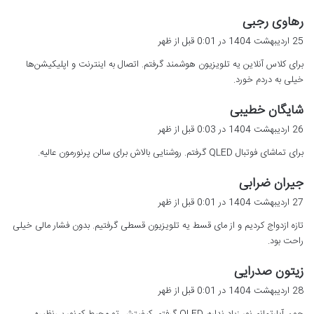
گ
رهاوی رجبی
ف
25 اردیبهشت 1404 در 0:01 قبل از ظهر
ت
برای کلاس آنلاین یه تلویزیون هوشمند گرفتم. اتصال به اینترنت و اپلیکیشن‌ها
:
خیلی به دردم خورد.
گ
شایگان خطیبی
ف
26 اردیبهشت 1404 در 0:03 قبل از ظهر
ت
برای تماشای فوتبال QLED گرفتم. روشنایی بالاش برای سالن پرنورمون عالیه.
:
گ
جیران ضرابی
ف
27 اردیبهشت 1404 در 0:01 قبل از ظهر
ت
تازه ازدواج کردیم و از مای قسط یه تلویزیون قسطی گرفتیم. بدون فشار مالی خیلی
:
راحت بود.
گ
زیتون صدرایی
ف
28 اردیبهشت 1404 در 0:01 قبل از ظهر
ت
چون آپارتمانم نور زیاد نداره، OLED گرفتم. کیفیتش تو محیط کم‌نور بی‌نظیره.