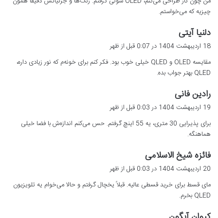
من چون کار طراحی می‌کنم، OLED سونی گرفتم. رنگ‌ها و جزئیاتش دقیقاً همون
:
چیزیه که می‌خواستم.
گ
دلنیا آیتی
ف
18 اردیبهشت 1404 در 0:07 قبل از ظهر
ت
مقایسه OLED و QLED خیلی خوب بود. فکر کنم برای خونه‌م که نور زیادی داره،
:
QLED بهتر جواب بده.
گ
رادین فانی
ف
19 اردیبهشت 1404 در 0:03 قبل از ظهر
ت
برای پذیرایی 30 متری، یه 55 اینچ گرفتم. حس می‌کنم اندازه‌ش با فضا خیلی
:
هماهنگه.
گ
فائزه شیخ الاسلامی
ف
20 اردیبهشت 1404 در 0:03 قبل از ظهر
ت
مای قسط برای خرید قسطی عالیه. قبلاً یخچال گرفتم و حالا می‌خوام یه تلویزیون
:
QLED بخرم.
گ
کیوان آبگون