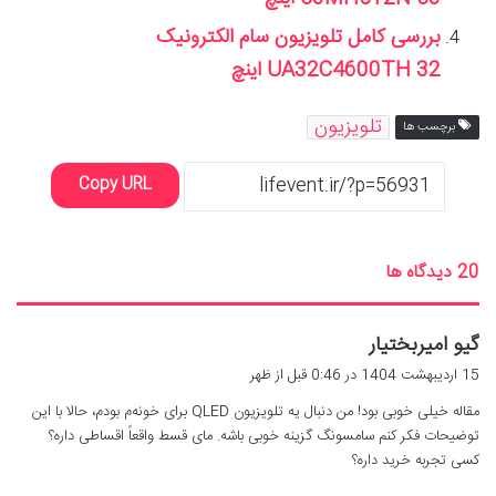
بررسی کامل تلویزیون سام الکترونیک
UA32C4600TH 32 اینچ
تلویزیون
برچسب ها
Copy URL
‫20 دیدگاه ها
گ
گیو امیربختیار
ف
15 اردیبهشت 1404 در 0:46 قبل از ظهر
ت
مقاله خیلی خوبی بود! من دنبال یه تلویزیون QLED برای خونه‌م بودم، حالا با این
:
توضیحات فکر کنم سامسونگ گزینه خوبی باشه. مای قسط واقعاً اقساطی داره؟
کسی تجربه خرید داره؟