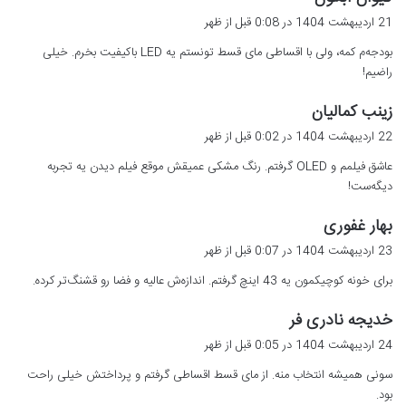
ف
21 اردیبهشت 1404 در 0:08 قبل از ظهر
ت
بودجه‌م کمه، ولی با اقساطی مای قسط تونستم یه LED باکیفیت بخرم. خیلی
:
راضیم!
گ
زینب کمالیان
ف
22 اردیبهشت 1404 در 0:02 قبل از ظهر
ت
عاشق فیلمم و OLED گرفتم. رنگ مشکی عمیقش موقع فیلم دیدن یه تجربه
:
دیگه‌ست!
گ
بهار غفوری
ف
23 اردیبهشت 1404 در 0:07 قبل از ظهر
ت
برای خونه کوچیکمون یه 43 اینچ گرفتم. اندازه‌ش عالیه و فضا رو قشنگ‌تر کرده.
:
گ
خدیجه نادری فر
ف
24 اردیبهشت 1404 در 0:05 قبل از ظهر
ت
سونی همیشه انتخاب منه. از مای قسط اقساطی گرفتم و پرداختش خیلی راحت
:
بود.