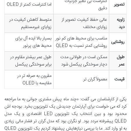
کنتراست بی نظیر جزئیات
تصویر
اما کنتراست کمتر از OLED
دقیق
زاویه
عالی حفظ کیفیت تصویر از
متوسط کاهش کیفیت در
دید
زوایای مختلف
زوایای غیرمستقیم
مناسب برای محیط های کم نور
بسیار بالا ایده آل برای
روشنایی
روشنایی کمتر نسبت به QLED
محیط های پرنور
طول
ممکن است در طولانی مدت
طول عمر بیشتر مقاوم در
عمر
دچار سوختگی پیکسل شود
برابر سوختگی پیکسل
مقرون به صرفه تر در
قیمت
معمولاً گران تر
مقایسه با OLED
یکی از کارشناسان می گفت: «چند ماه پیش مشتری جوانی به ما مراجعه
کرد که می خواست برای آپارتمان جدیدش یک تلویزیون بخرد. بودجه اش
محدود بود و بین انتخاب یک تلویزیون LED اقتصادی و یک مدل
QLED پیشرفته مردد بود. او نگران بود که مدل گران تر فشار مالی زیادی
به او وارد کند. ما با بررسی نیازهایش پیشنهاد کردیم یک تلویزیون QLED