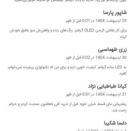
:
گ
شاپور پارسا
ف
29 اردیبهشت 1404 در 0:01 قبل از ظهر
ت
برای کار نقاشی ال‌جی OLED گرفتم. رنگ‌های زنده و واقعی‌ش منو عاشق خودش
:
کرده.
گ
زری طهماسبی
ف
30 اردیبهشت 1404 در 0:02 قبل از ظهر
ت
یه LED ساده گرفتم. کیفیت خوبی داره و برای من که تکنولوژی پیچیده نمی‌خوام،
:
کافیه.
گ
کیانا طباطبایی نژاد
ف
31 اردیبهشت 1404 در 0:01 قبل از ظهر
ت
پشتیبانی مای قسط خیلی خوبه. قبل از خرید کلی باهاشون صحبت کردم و خیالم
:
راحت شد.
گ
دلسا شکیبا
ف