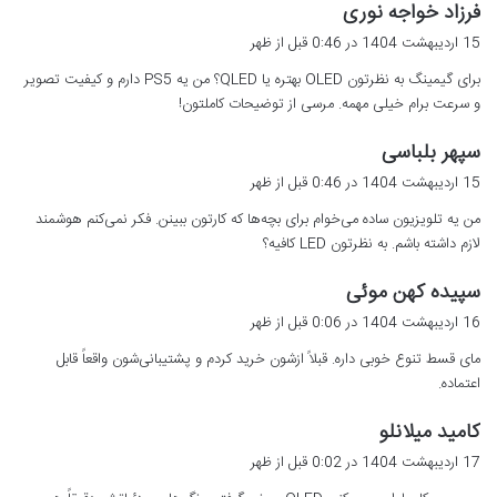
گ
فرزاد خواجه نوری
ف
15 اردیبهشت 1404 در 0:46 قبل از ظهر
ت
برای گیمینگ به نظرتون OLED بهتره یا QLED؟ من یه PS5 دارم و کیفیت تصویر
:
و سرعت برام خیلی مهمه. مرسی از توضیحات کاملتون!
گ
سپهر بلباسی
ف
15 اردیبهشت 1404 در 0:46 قبل از ظهر
ت
من یه تلویزیون ساده می‌خوام برای بچه‌ها که کارتون ببینن. فکر نمی‌کنم هوشمند
:
لازم داشته باشم. به نظرتون LED کافیه؟
گ
سپیده کهن موئی
ف
16 اردیبهشت 1404 در 0:06 قبل از ظهر
ت
مای قسط تنوع خوبی داره. قبلاً ازشون خرید کردم و پشتیبانی‌شون واقعاً قابل
:
اعتماده.
گ
کامید میلانلو
ف
17 اردیبهشت 1404 در 0:02 قبل از ظهر
ت