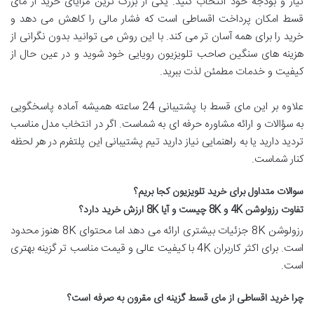
نیاز و بودجه خود انتخاب کنید. یکی از بزرگ ترین مزایای خرید از مای
قسط امکان پرداخت اقساطی است که فشار مالی را کاهش می دهد و
خرید را برای همه آسان تر می کند. با این روش می توانید بدون نگرانی از
هزینه های سنگین صاحب تلویزیون رویایی خود شوید و در عین حال از
کیفیت و خدمات مطمئن لذت ببرید.
علاوه بر این مای قسط با پشتیبانی 24 ساعته همیشه آماده پاسخگویی
به سؤالات و ارائه مشاوره حرفه ای به شماست. اگر در انتخاب مدل مناسب
تردید دارید یا به راهنمایی نیاز دارید تیم پشتیبانی این پلتفرم در هر لحظه
کنار شماست.
سوالات متداول برای خرید تلویزیون کجا بریم؟
تفاوت رزولوشن 4K و 8K چیست و آیا 8K ارزش خرید دارد؟
رزولوشن 8K جزئیات بیشتری ارائه می دهد اما محتوای 8K هنوز محدود
است. برای اکثر کاربران 4K با کیفیت عالی و قیمت مناسب تر گزینه بهتری
است.
چرا خرید اقساطی از مای قسط گزینه ای مقرون به صرفه است؟