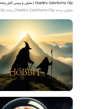
Charlie’s Colorforms City | معرفی و بررسی کامل برنامه
معرفی برنامه Charlie’s Colorforms City برنامه Charlie’s Colorforms City یک سریال انیمیشنی جذاب و آموزنده از نتفلیکس است که با…