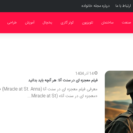
ارتباط با ما
درباره مجله خانواده
صنعت
ساختمان
تلویزیون
کولر گازی
یخچال
آموزش
طراحی
14 آذر 1404
فیلم معجزه ای در سنت آنا: هر آنچه باید بدانید
معرفی فیلم معجزه ای در 
«معجزه ای در سنت آنا» (Miracle at St.…