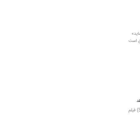
 «قطعاً، شاید»
عمیق است
معرفی فیلم ببخشید که مزاحم شدم (Sorry to Bother You) فیلم