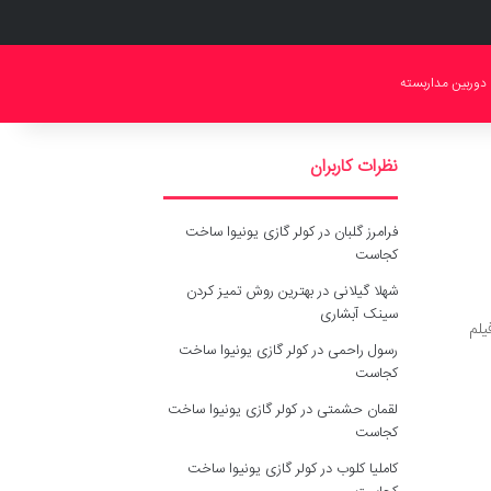
دوربین مداربسته
نظرات کاربران
فرامرز گلبان
در
کولر گازی یونیوا ساخت
کجاست
شهلا گیلانی
در
بهترین روش تمیز کردن
سینک آبشاری
سنت آنا (Miracle at St. Anna) فیلم
رسول راحمی
در
کولر گازی یونیوا ساخت
کجاست
لقمان حشمتی
در
کولر گازی یونیوا ساخت
کجاست
کاملیا کلوب
در
کولر گازی یونیوا ساخت