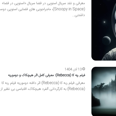
معرفی و نقد سریال اسنوپی در فضا سریال «اسنوپی در فضا»
(Snoopy in Space)، ماجراجویی های فضایی اسنوپی دو
داشتنی…
13 آبان 1404
فیلم ربه کا (Rebecca): معرفی کامل اثر هیچکاک و دوموریه
معرفی فیلم ربه کا (Rebecca) اثر دافنه دوموریه فیلم ربه کا
(Rebecca) به کارگردانی آلفرد هیچکاک، اقتباسی بی نظیر از…