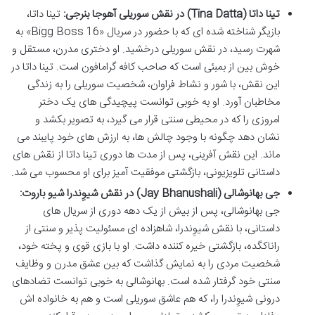
تینا داتا (Tina Datta) در نقش سوریلی آهوجا بنرجی:
تینا داتا،
بازیگر شناخته شده ای که با حضور در سریال «Bigg Boss 16» به
شهرت رسید، در نقش سوریلی درخشید. او دختری مدرن، مستقل و
خوش بین از بمبئی است که صاحب کافه گرامافون است. تینا داتا در
این نقش، با شور و نشاط فراوان، شخصیت سوریلی را به زندگی
مخاطبان آورد. او به خوبی توانست پیچیدگی های یک دختر
امروزی را که در محیطی سنتی قرار می گیرد، به تصویر بکشد و
نشان دهد چگونه با وجود چالش ها، به ارزش های خود پایبند می
ماند. این نقش آفرینی، پس از مدت ها دوری تینا داتا از نقش های
داستانی تلویزیونی، بازگشتی موفقیت آمیز برای او محسوب می شد.
جی بهانوشالی (Jay Bhanushali) در نقش شیوِندرا شیو باروت:
جی بهانوشالی، پس از بیش از یک دهه دوری از سریال های
داستانی، با نقش شیوِندرا، شاهزاده ای مسئولیت پذیر و سنتی از
راناکگده، بازگشتی خیره کننده داشت. او با بازی قوی و پخته خود،
شخصیت مردی را به نمایش گذاشت که بین عشق مدرن و وظایف
سنتی خود گرفتار شده است. بهانوشالی به خوبی توانست تضادهای
درونی شیوِندرا را، که هم عاشق سوریلی است و هم به خانواده اش