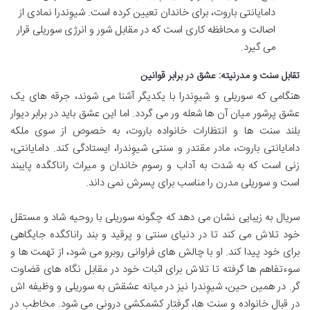
دامایانتی باروت، برای خاندان تعیین کرده است. شیوِندرا نمادی از
اصالت و محافظه کاری است که در مقابل شور و انرژی سوریلی قرار
می گیرد.
تقابل سنت و مدرنیته: عشق در برابر قوانین
هنگامی که سوریلی و شیوِندرا با یکدیگر آشنا می شوند، جرقه های یک
عشق پرشور میان آن ها شعله ور می گردد. اما این عشق باید در برابر دیوار
بلند سنت ها و انتظارات خانواده باروت، به خصوص از سوی ملکه
دامایانتی باروت، مادر مقتدر و سنتی شیوِندرا، ایستادگی کند. دامایانتی،
زنی است که به شدت به آداب و رسوم خاندان و میراث راناکگده پایبند
است و سوریلی مدرن را مناسب برای پسرش نمی داند.
سریال به زیبایی نشان می دهد که چگونه سوریلی با روحیه شاد و مستقل
خود تلاش می کند تا در دنیای سنتی و پرقید و بند راناکگده جایگاهی
برای خود پیدا کند. او با چالش های فراوانی روبرو می شود، از تهمت ها و
سوءتفاهم ها گرفته تا تلاش برای اثبات خود در مقابل نگاه های قضاوت
گر. در همین حین، شیوِندرا نیز در میانه عشقش به سوریلی و وظیفه اش
در قبال خانواده و سنت ها، گرفتار کشمکشی درونی می شود. مخاطب در