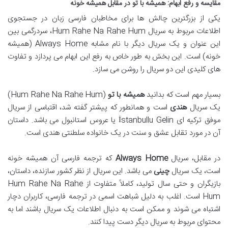
مقایسه و رفع ابهام: همیشه با تو در مقابل همیشه خونه
یکی از بزرگترین چالش ها برای مخاطبان فارسی زبان در جستجوی
اطلاعات مربوط به سریال Hum Rahe Na Rahe Hum، سردرگمی بین
این عنوان و یک سریال دیگر با نام مشابه Always Home (همیشه
خونه) است. این بخش به طور خاص به رفع این ابهام می پردازد و تفاوت
های کلیدی این دو سریال را روشن می سازد.
بسیار مهم است که بدانید
همیشه با تو
(Hum Rahe Na Rahe Hum)
یک سریال
هندی
است و همانطور که پیشتر گفته شد، اقتباسی از سریال
موفق ترکیه ای İstanbullu Gelin یا عروس استانبول می باشد. داستان
آن در مورد تقابل عشق و سنت در یک خانواده سلطنتی هندی است.
در مقابل، سریال
Always Home
که ترجمه فارسی آن همیشه خونه
است، یک سریال
چینی
می باشد. این سریال از نظر کشور سازنده، داستان،
بازیگران و حتی سال تولید، کاملاً متفاوت از Hum Rahe Na Rahe
Hum است. اغلب به دلیل شباهت اسمی در ترجمه فارسی، کاربران دچار
اشتباه می شوند و ممکن است به دنبال اطلاعات یک سریال باشند اما به
محتوای مربوط به سریال دیگر دست پیدا کنند.