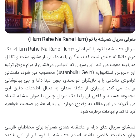
معرفی سریال همیشه با تو (Hum Rahe Na Rahe Hum)
سریال «همیشه با تو» با نام اصلی «Hum Rahe Na Rahe Hum»، یک
درام عاشقانه هندی است که بینندگان را به دنیایی از عشق، سنت و تقابل
مدرنیته دعوت می کند. این سریال که اقتباسی درخشان از درام موفق ترکیه
ای «عروس استانبول» (İstanbullu Gelin) محسوب می شود، داستانی
فراموش نشدنی را با بازیگران توانمندی چون تینا داتا و جی بهانوشالی
روایت می کند. بسیاری از علاقه مندان به دنبال اطلاعات دقیق این
مجموعه هستند و گاهی آن را با یک سریال چینی با عنوان مشابه اشتباه
می گیرند؛ در این مقاله به وضوح درباره این درام هندی صحبت خواهیم
کرد تا تمام ابهامات برطرف شود.
تماشای سریال های درام و عاشقانه هندی همواره برای مخاطبان فارسی
زبان جذابیت خاصی داشته است. «همیشه با تو» نیز از این قاعده