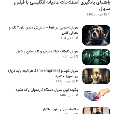
راهنمای یادگیری اصطلاحات عامیانه انگلیسی با فیلم و
سریال
18 فروردین 1405
سریال اسنوپی در فضا – آیا ارزش دیدن دارد؟ نقد و
معرفی کامل
13 آبان 1404
سریال کارخانه کوتا: معرفی و نقد جامع و کامل
5 مهر 1404
سریال شهبانو (The Empress): هر آنچه باید درباره
این سریال بدانید
28 شهریور 1404
چگونه لیبل سریال دستگاه کارتخوان پاک نشود
26 دی 1402
خلاصه سریال عقرب عاشق