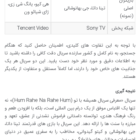
بازیگران
هی کیو، یانگ شی زی،
اصلی
تینا داتا، جی بهانوشالی
ژای شیائو ون
(نمونه)
شبکه پخش
Sony TV
Tencent Video
با توجه به این تفاوت های کلیدی، اطمینان حاصل کنید که هنگام
جستجو، به نام کامل و کشور سازنده سریال دقت کافی را داشته باشید تا
به اطلاعات دقیق و مورد نظر خود دست یابید. این دو سریال هر یک
جذابیت های خاص خود را دارند، اما کاملاً مستقل و متفاوت از یکدیگر
هستند.
نتیجه گیری
سریال «معرفی سریال همیشه با تو (Hum Rahe Na Rahe Hum)» نه
تنها یک اقتباس موفق از یک درام بین المللی است، بلکه با افزودن طعم و
رنگ فرهنگ هندی، توانسته داستانی فراموش نشدنی از عشق، تعهد و
مبارزه با سنت ها را ارائه دهد. این سریال با بازی های قدرتمند تینا داتا،
جی بهانوشالی و کیتو گیدوانی، مخاطب را به سفری عمیق در دنیای
احساسات و چالش های خانوادگی می برد.