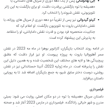
جی بهانوشالی
پس از یک دهه دوری از سریال های داستانی، با
«همیشه با تو» بازگشتی پرقدرت داشت. او برای بازگشت به این ژانر
تلویزیونی، نقش شیوِندرا را انتخاب کرد.
کیتو گیدوانی
نیز پس از تقریباً دو دهه دوری از سریال های روزانه، با
نقش دامایانتی باروت به تلویزیون بازگشت. او اعلام کرد که
جذابیت، منحصربه فرد بودن و قدرت نقش دامایانتی، او را متقاعد
به پذیرش این پیشنهاد کرده است.
در ادامه روند انتخاب بازیگران، کارانویر بوهرا در ماه مه 2023 در نقش
سمر آهلووالیا باروت به پروژه پیوست. او نیز ابراز داشت که عاشق
پیچیدگی ها و لایه های مختلف این شخصیت شده و به همین دلیل این
نقش را پذیرفته است. در ماه ژوئیه 2023، آنیتا حسناندانی نیز در نقش
روشنی، دوست دختر سابق شیو، به جمع بازیگران اضافه شد تا به پویایی
داستان بیافزاید.
فیلمبرداری
داستان سریال «همیشه با تو» در دو مکان اصلی روایت می شود: بمبئی
مدرن و شهر خیالی راناکگده. فیلمبرداری در مارس 2023 آغاز شد و صحنه