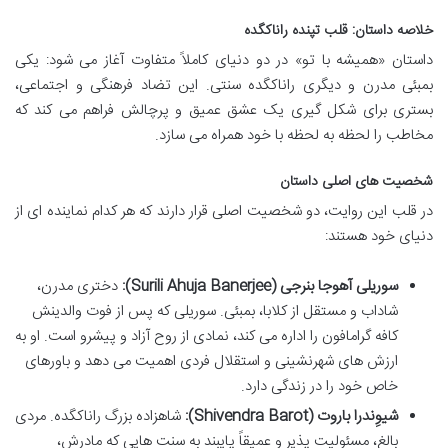
خلاصه داستان: قلب تپنده راناکگده
داستان «همیشه با تو» در دو دنیای کاملاً متفاوت آغاز می شود: یکی
بمبئی مدرن و دیگری راناکگده سنتی. این تضاد فرهنگی و اجتماعی،
بستری برای شکل گیری یک عشق عمیق و پرچالش فراهم می کند که
مخاطب را لحظه به لحظه با خود همراه می سازد.
شخصیت های اصلی داستان
در قلب این روایت، دو شخصیت اصلی قرار دارند که هر کدام نماینده ای از
دنیای خود هستند:
سوریلی آهوجا بنرجی (Surili Ahuja Banerjee):
دختری مدرن،
شاداب و مستقل از کلابا، بمبئی. سوریلی که پس از فوت والدینش
کافه گرامافون را اداره می کند، نمادی از روح آزاد و پیشرو است. او به
ارزش های شهرنشینی و استقلال فردی اهمیت می دهد و باورهای
خاص خود را در زندگی دارد.
شیوِندرا باروت (Shivendra Barot):
شاهزاده بزرگ راناکگده. مردی
بالغ، مسئولیت پذیر و عمیقاً پایبند به سنت هایی که مادرش،