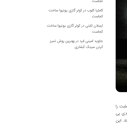
کجاست
کاملیا کلوب
در
کولر گازی یونیوا ساخت
کجاست
ارسلان ثابتی
در
کولر گازی یونیوا ساخت
کجاست
جاوید امینی فرد
در
بهترین روش تمیز
کردن سینک آبشاری
ن شد، نه تنها ژانر وحشت را
ردی بی
د. این