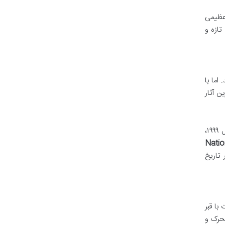
 عظیمی
تازه و
 اما با
ن آثار
فیلم در فهرست های مهمی از جمله «۱۰۰۱ فیلمی که باید قبل از مرگ ببینید» و «۱۰۰ فیلم برتر ترسناک تمام دوران» قرار گرفت. در سال ۱۹۹۹،
 فیلم (National
و مرجع در تاریخ
ت با قبر
تحرک و