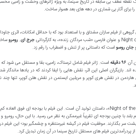
فیلم یک نقطه عطف بی سابقه در تاریخ سینما، به ویژه ژانرهای وحشت و زامبی مح
 را برای آثار بی شماری در دهه های بعد هموار ساخت.
» نتیجه تلاش جمعی گروهی از فیلم سازان مشتاق و با استعداد بود که با حداقل امکانات، اثری جاو
جرج ای. رومرو
ساخت
جان روسو
است که داستانی پر از تنش و اضطراب را رقم زد.
ن آن
۹۶ دقیقه
است. ژانر فیلم شامل ترسناک، زامبی، بقا و مستقل می شود که
 اند. بازیگران اصلی این اثر، نقش هایی را ایفا کردند که در یادها ماندگار شد
 هاردمن در نقش هری کوپر و مریلین ایستمن در نقش هلن کوپر، تنها چند نم
.
بلند با چنین بودجه ای تقریباً غیرممکن به نظر می رسید. با این حال، رومرو 
پشت سر بگذارند. موفقیت فیلم در گیشه غیرمنتظره و چشمگیر بود؛ این فیلم در
 پردرآمدترین فیلم های مستقل تاریخ سینما در آن زمان تبدیل کرد.