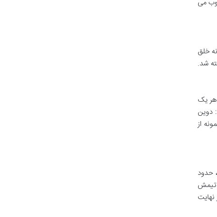
سوب می
دانه خلق
ه شد.
 هر یک
: دوین
ونه از
و تیمش
 نهایت