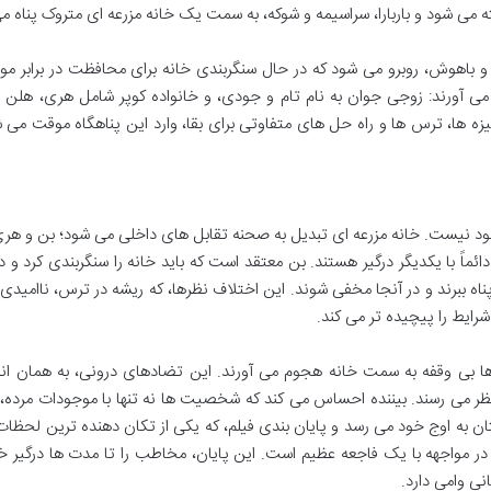
می شود و باربارا، سراسیمه و شوکه، به سمت یک خانه مزرعه ای متروک پناه می
ی و باهوش، روبرو می شود که در حال سنگربندی خانه برای محافظت در برابر م
ه می آورند: زوجی جوان به نام تام و جودی، و خانواده کوپر شامل هری، هلن 
ه ها، ترس ها و راه حل های متفاوتی برای بقا، وارد این پناهگاه موقت می 
ود نیست. خانه مزرعه ای تبدیل به صحنه تقابل های داخلی می شود؛ بن و هری
دائماً با یکدیگر درگیر هستند. بن معتقد است که باید خانه را سنگربندی کرد و د
ناه ببرند و در آنجا مخفی شوند. این اختلاف نظرها، که ریشه در ترس، ناامیدی 
 شرایط را پیچیده تر می کند.
ها بی وقفه به سمت خانه هجوم می آورند. این تضادهای درونی، به همان اند
ر می رسند. بیننده احساس می کند که شخصیت ها نه تنها با موجودات مرده، ب
ن به اوج خود می رسد و پایان بندی فیلم، که یکی از تکان دهنده ترین لحظات
در مواجهه با یک فاجعه عظیم است. این پایان، مخاطب را تا مدت ها درگیر 
انی وامی دارد.