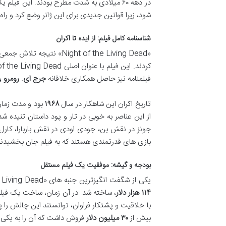
در دهه ۶۰ میلادی به شدت مطرح بودند. این 
شود، زیرا قوانین جدیدی برای این ژانر وضع کرد و راه
شناسنامه کامل فیلم: از ایده تا اکران
«Night of the Living Dead
کردند. این فیلم با عنوان اصلی Night of the Living Dead و عنوان فارسی «شب مردگان زنده»، به کارگردانی
فیلمنامه نیز حاصل همکاری خلاقانه
جرج ای. رومرو
و
تاریخ اکران این شاهکار در سال
۱۹۶۸
بود و مدت زما
از این عناصر به خوبی در تار و پود داستان تنیده شده
جونز در نقش بن، جودی اودی در نقش باربارا، کارل
بازی های قدرتمندی هستند که به فیلم جان بخشیدند
بودجه و گیشه: موفقیت یک فیلم مستقل
یکی از شگفت انگیزترین جنبه های «Night of the Living Dead»، داستان تولید آن است. این فیلم با بودجه ای فوق العاده کم، حدود
۱۱۴ هزار دلار
، ساخته شد. در آن زمان، ساخت یک فیلم 
با خلاقیت و پشتکار فراوان، توانستند این چالش را 
بیش از
۳۰ میلیون دلار
فروش داشت که آن را به یکی از