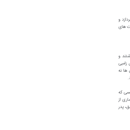
ردازد و
یت های
داشتند و
 زامبی
 ها نه
.
کسی که
اری از
Night of the » را می توان به حق، پدر