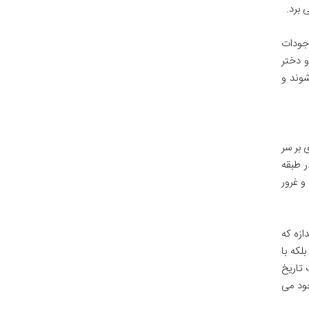
 برد.
وجودات
و دختر
شوند و
 بر سر
ر طبقه
و غرور
ازه که
لکه با
 تاریخ
خود می