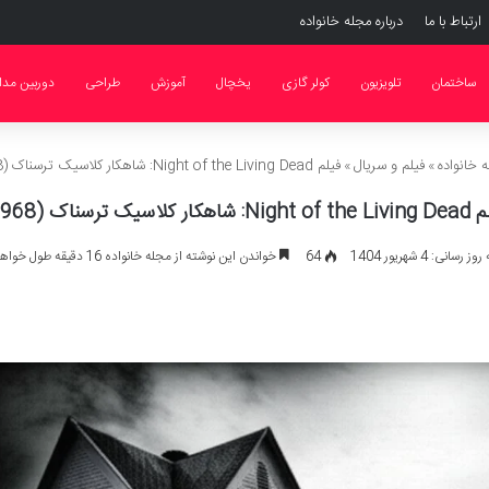
ارتباط با ما
درباره مجله خانواده
ساختمان
تلویزیون
کولر گازی
یخچال
آموزش
طراحی
دوربین مدا
 خانواده
»
فیلم و سریال
»
فیلم Night of the Living Dead: شاهکار کلاسیک ترسناک (1968)
: شاهکار کلاسیک ترسناک (1968)
رسانی: 4 شهریور 1404
64
خواندن این نوشته از مجله خانواده 16 دقیقه طول خواهد کشید