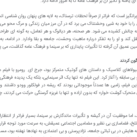
ی یافته و تأثیر آن بر فرهنگ عامه تا به امروز ادامه دارد.
نگیز است که فراتر از صرفاً لحظات ترسناک، به لایه های پنهان روان شناسی ان
ن را با خود به شبی وحشتناک می برد که در آن مرز میان زندگی و مرگ محو می
م به چالش کشیده می شود. هر صحنه، هر دیالوگ و هر تعامل، به گونه ای طرا
د و او را به تفکر درباره ماهیت وحشت، جامعه و بقا وادارد. در ادامه، به
ن عمیق آن گرفته تا تأثیرات پایداری که بر سینما و فرهنگ عامه گذاشت، می پر
گون کردند
اً بر هیولاهای کلاسیک و داستان های گوتیک متمرکز بود، جرج ای. رومرو با فیلم
Night of »، جریانی تازه و بی سابقه را آغاز کرد. این فیلم نه تنها یک اثر سینمایی، بلکه یک پدیده فرهنگ
ن فیلم، زامبی ها عمدتاً موجوداتی بودند که ریشه در فولکلور وودو داشتند 
ن متحرک گوشت خوار» که بدون اراده و تنها با غریزه گرسنگی حرکت می کردند، چ
ما موفقیت آن در گیشه و تأثیرات ماندگارش بر سینما، بسیار فراتر از انتظارا
N» به دلیل واقع گرایی تلخ، فضاسازی بی نظیر و مضامین اجتماعی عمیقش، به سرعت مورد توجه قرا
ایش در بی ثباتی جامعه، نژادپرستی و بی اعتمادی به نهادها نهفته بود، مسا