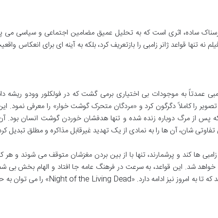
Ni» فراتر از یک فیلم ترسناک ساده، اثری است که به تحلیل عمیق مضامین اجتماعی و سیاسی می پ
م نه تنها قواعد ژانر زامبی را بازتعریف کرد، بلکه به آینه ای برای انعکاس واقع
Night of the Livin»، مفهوم زامبی عمدتاً به موجودات بی اختیاری برمی گشت که در فولکلور وودو ریشه 
تصویر را کاملاً دگرگون کرد و «مردگان متحرک گوشت خوار» را معرفی نمود. این
د که پس از مرگ دوباره زنده شده و تنها هدفشان خوردن گوشت انسان بود. آن
وتی شان، آن ها را به نمادی از یک تهدید غیرقابل مذاکره و مطلق تبدیل کرد
 زامبی ها کند و پرشمارند، تنها با از بین بردن مغزشان متوقف می شوند و هر 
 خواهد شد. این قواعد، به سرعت در فرهنگ عامه جا افتاد و الهام بخش بی شم
فیلم ها، کتاب ها، بازی ها و سریال های تلویزیونی شد که تا به امروز نیز ادامه دارد. «Living Dead