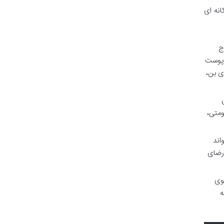
«Night of the Living Dead» به طرز زیرکانه ای
) در سال ۱۹۶۸، در اوج
ه پوست
ی بن،
متی،
اند
ارضای
قوی
ه