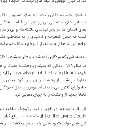
اثر، در میان انبوهی از فیلم های ترسناک، جایگاه ویژه ا
تماشای «شب مردگان زنده»، تجربه ای عمیق و تفکربرا
نارسایی های اجتماعی می پردازد. این فیلم، بینندگا
بقای انسان ها در برابر تهدیدی ناشناخته و بی رح
است که حس اضطراب و ناامیدی را به مخاطب منتقل کن
جامع این شاهکار جاودانه، از تاریخچه ساخت و مضامی
مقدمه: شبی که مردگان زنده شدند و ژانر وحشت را دگر
در سال ۱۹۶۸، زمانی که سینمای وحشت عمدت
خود، «the Living Dead
تعاریف پیشین از وحشت را زیر و رو کرد. پیش از ای
جادوگران کنترل می شدند. اما رومرو، با خلق «مردگا
کاملاً جدید از وحشت را به جهان معرفی کرد.
این اثر با بودجه ای ناچیز و تیمی کوچک ساخته شد، ا
«ight of the Living Dead
این فیلم توانست وحشتی را به تصویر بکشد که ریشه ه