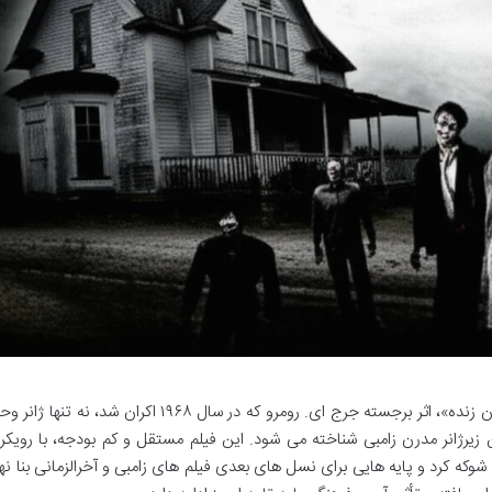
«فیلم Night of the Living Dead» یا «شب مردگان زنده»، اثر برجسته جرج ای. رومرو که در سال ۱۹۶۸ اکرا
ن زیرژانر مدرن زامبی شناخته می شود. این فیلم مستقل و کم بودجه، با رویک
که کرد و پایه هایی برای نسل های بعدی فیلم های زامبی و آخرالزمانی بنا نها