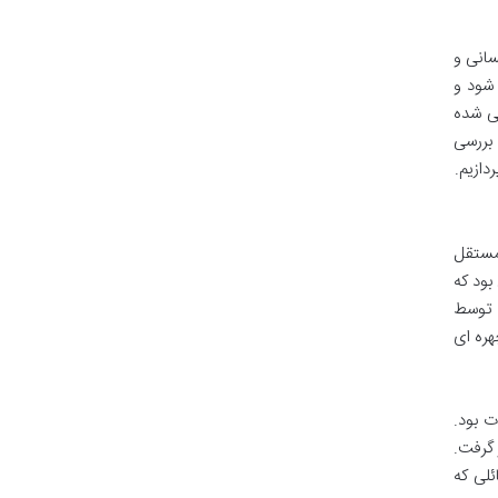
سانی و
 شود و
حی شده
 بررسی
دازیم.
 مستقل
ی بود که
و توسط
هره ای
ت بود.
ر گرفت.
ئلی که