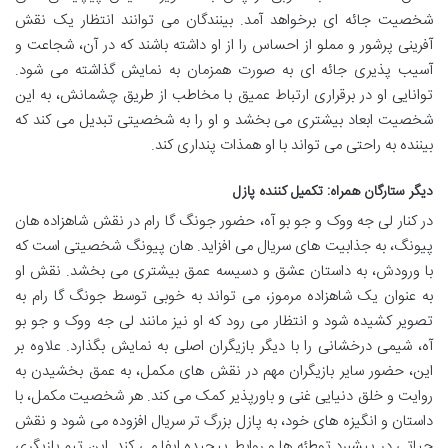
شخصیت جائه ای برخواهد آمد. بینندگان می توانند انتظار یک نقش
آفرینی پرشور و مملو از احساس را از او داشته باشند که در آن، شجاعت و
آسیب پذیری جائه ای به صورت همزمان به نمایش گذاشته می شود.
توانایی او در برقراری ارتباط عمیق با مخاطب از طریق چشمانش، به این
شخصیت ابعاد بیشتری می بخشد و او را به شخصیتی تبدیل می کند که
بیننده به راحتی می تواند با او همذات پنداری کند.
دیگر ستارگان همراه: تکمیل کننده پازل
در کنار لی جه ووک و جو بو آه، حضور جونگ گا رام در نقش شاهزاده هان
پیونگ، به جذابیت های سریال می افزاید. هان پیونگ شخصیتی است که
با ورودش، به داستان عشق و دسیسه عمق بیشتری می بخشد. نقش او
به عنوان یک شاهزاده مرموز، می تواند به خوبی توسط جونگ گا رام به
تصویر کشیده شود و انتظار می رود که او نیز مانند لی جه ووک و جو بو
آه، شیمی درخشانی را با دیگر بازیگران اصلی به نمایش بگذارد. علاوه بر
این، حضور سایر بازیگران مهم در نقش های مکمل، به عمق بخشیدن به
روایت و خلق دنیایی غنی و باورپذیر کمک می کند. هر شخصیت مکمل، با
داستان و انگیزه های خود، به پازل بزرگ تر سریال افزوده می شود و نقش
حیاتی در پیشبرد توطئه ها و روابط پیچیده ایفا می کند. این تیم بازیگری