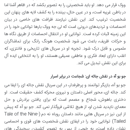
ووک قرار می دهد. او باید شخصیتی را به تصویر بکشد که در ظاهر آشنا اما
در باطن غریبه است، و در عین حال، بیننده را به کشف لایه های پنهان این
شخصیت ترغیب کند. این نقش نیازمند ظرافت های خاصی در بیان
احساسات و تردیدهای درونی است که لی جه ووک بارها توانایی خود را در
این زمینه اثبات کرده است. توانایی او در انتقال احساسات از طریق نگاه ها
و حرکات ظریف، باعث می شود شخصیت هونگ رانگ برای تماشاگران
ملموس و قابل درک شود. تجربه او در سریال های تاریخی و فانتزی، که
اغلب دارای ابعاد فکری و عاطفی عمیقی هستند، او را به انتخابی ایده آل
برای این نقش تبدیل می کند.
جو بو آه در نقش جائه ای: شجاعت در برابر اسرار
جو بو آه، بازیگر توانمند و پرطرفدار، در این سریال نقش جائه ای را ایفا می
کند. جائه ای، محور اصلی داستان و نیروی محرکه کشف حقیقت است. او
دختری باهوش، شجاع و مصمم است که برای یافتن برادرش و حل
معمای ناپدید شدن او، از هیچ تلاشی فروگذار نمی کند. جو بو آه که پیش
از این نیز در سریال هایی مانند داستان روباه نه دم (Tale of the Nine-
Tailed) توانایی خود را در ایفای نقش شخصیت های قوی و احساسی
نشان داده است، به خوبی از پس به تصویر کشیدن پیچیدگی های