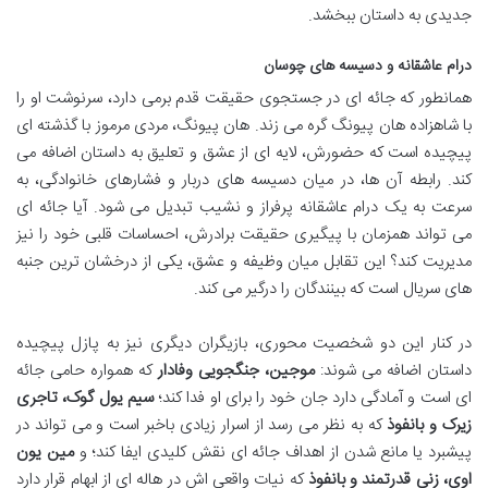
جدیدی به داستان ببخشد.
درام عاشقانه و دسیسه های چوسان
همانطور که جائه ای در جستجوی حقیقت قدم برمی دارد، سرنوشت او را
با شاهزاده هان پیونگ گره می زند. هان پیونگ، مردی مرموز با گذشته ای
پیچیده است که حضورش، لایه ای از عشق و تعلیق به داستان اضافه می
کند. رابطه آن ها، در میان دسیسه های دربار و فشارهای خانوادگی، به
سرعت به یک درام عاشقانه پرفراز و نشیب تبدیل می شود. آیا جائه ای
می تواند همزمان با پیگیری حقیقت برادرش، احساسات قلبی خود را نیز
مدیریت کند؟ این تقابل میان وظیفه و عشق، یکی از درخشان ترین جنبه
های سریال است که بینندگان را درگیر می کند.
در کنار این دو شخصیت محوری، بازیگران دیگری نیز به پازل پیچیده
داستان اضافه می شوند:
موجین، جنگجویی وفادار
که همواره حامی جائه
ای است و آمادگی دارد جان خود را برای او فدا کند؛
سیم یول گوک، تاجری
زیرک و بانفوذ
که به نظر می رسد از اسرار زیادی باخبر است و می تواند در
پیشبرد یا مانع شدن از اهداف جائه ای نقش کلیدی ایفا کند؛ و
مین یون
اوی، زنی قدرتمند و بانفوذ
که نیات واقعی اش در هاله ای از ابهام قرار دارد