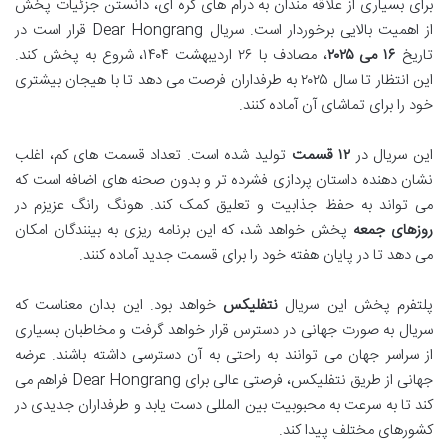
برای بسیاری از علاقه مندان به درام های کره ای، دانستن جزئیات پخش
از اهمیت بالایی برخوردار است. سریال Dear Hongrang قرار است در
تاریخ
۱۶ می ۲۰۲۵
، مصادف با ۲۶ اردیبهشت ۱۴۰۴، شروع به پخش کند.
این انتظار تا سال ۲۰۲۵ به طرفداران فرصت می دهد تا با هیجان بیشتری
خود را برای تماشای آن آماده کنند.
این سریال در
۱۲ قسمت
تولید شده است. تعداد قسمت های کم، اغلب
نشان دهنده داستان پردازی فشرده تر و بدون صحنه های اضافه است که
می تواند به حفظ جذابیت و تعلیق کمک کند. هونگ رانگ عزیزم در
روزهای جمعه
پخش خواهد شد، که این برنامه ریزی به بینندگان امکان
می دهد تا در پایان هفته خود را برای قسمت جدید آماده کنند.
پلتفرم پخش این سریال
نتفلیکس
خواهد بود. این بدان معناست که
سریال به صورت جهانی در دسترس قرار خواهد گرفت و مخاطبان بسیاری
از سراسر جهان می توانند به راحتی به آن دسترسی داشته باشند. عرضه
جهانی از طریق نتفلیکس، فرصتی عالی برای Dear Hongrang فراهم می
کند تا به سرعت به محبوبیت بین المللی دست یابد و طرفداران جدیدی در
کشورهای مختلف پیدا کند.