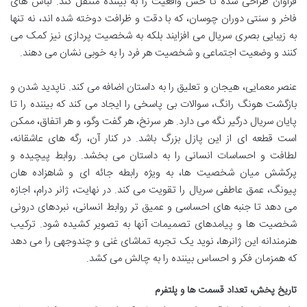
فراوان طراحی شده تا حس واقعیت را به بیننده منتقل کند. لباس های
فاخر و سنتی دوران چوسان، که با دقت و ظرافت دوخته شده اند، نه تنها
به زیبایی بصری سریال می افزایند بلکه به شخصیت پردازی نیز کمک می
کنند و وضعیت اجتماعی و شخصیت هر فرد را به خوبی نشان می دهند.
عنصر معمایی، هیجان و تعلیق را به داستان اضافه می کند. ناپدید شدن و
بازگشت هونگ رانگ، سوالات بی پاسخی را ایجاد می کند که بیننده را تا
پایان سریال درگیر نگه می دارد. هر سرنخ، هر گفت وگو، و هر اتفاق، ممکن
است قطعه ای از این پازل بزرگ باشد. در کنار آن، رگه های عاشقانه،
لطافت و احساسات انسانی را به داستان می بخشد. روابط پیچیده و
پرکشش میان شخصیت ها، به ویژه رابطه جائه ای و شاهزاده هان
پیونگ، عمق عاطفی سریال را تقویت می کند. در نهایت، ژانر درام، اجازه
می دهد تا جنبه های احساسی و عمیق تر روابط انسانی، نبردهای درونی
شخصیت ها و پیامدهای تصمیمات آنها به تصویر کشیده شود. ترکیب
هنرمندانه این ژانرها، نوید یک تجربه تماشای غنی و چندوجهی را می دهد
که همزمان فکر و احساس بیننده را به چالش می کشد.
تاریخ پخش، تعداد قسمت ها و پلتفرم