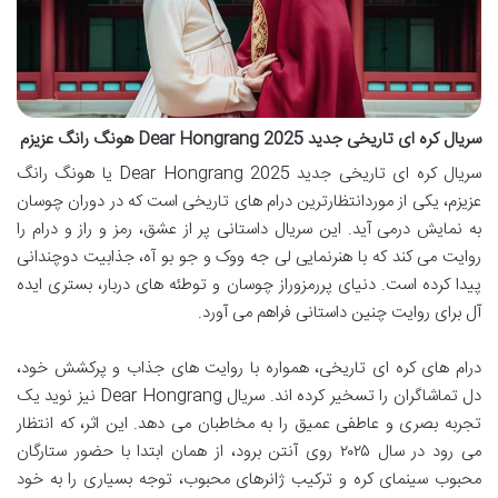
سریال کره ای تاریخی جدید Dear Hongrang 2025 هونگ رانگ عزیزم
سریال کره ای تاریخی جدید Dear Hongrang 2025 یا هونگ رانگ
عزیزم، یکی از موردانتظارترین درام های تاریخی است که در دوران چوسان
به نمایش درمی آید. این سریال داستانی پر از عشق، رمز و راز و درام را
روایت می کند که با هنرنمایی لی جه ووک و جو بو آه، جذابیت دوچندانی
پیدا کرده است. دنیای پررمزوراز چوسان و توطئه های دربار، بستری ایده
آل برای روایت چنین داستانی فراهم می آورد.
درام های کره ای تاریخی، همواره با روایت های جذاب و پرکشش خود،
دل تماشاگران را تسخیر کرده اند. سریال Dear Hongrang نیز نوید یک
تجربه بصری و عاطفی عمیق را به مخاطبان می دهد. این اثر، که انتظار
می رود در سال ۲۰۲۵ روی آنتن برود، از همان ابتدا با حضور ستارگان
محبوب سینمای کره و ترکیب ژانرهای محبوب، توجه بسیاری را به خود