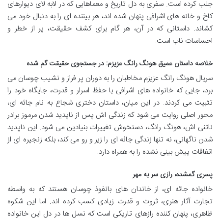
جلب کرده است. سفری به دل تاریخ و معماهایی که در لابه لای دیوارهای
کاخ و خانه های اشرافی پنهان شده اند، هر بیننده ای را به دنبال خود می
کشاند. داستانی که در آن، هر گام برای کشف حقیقت، پر از خطر و
احساسات ناب است.
خلاصه داستان عمیق هونگ رانگ عزیزم: در جستجوی حقیقت گم شده
سریال هونگ رانگ عزیزم مخاطبان را به دوران پر فراز و نشیب چوسان می
برد، جایی که خانواده های اشرافی با حفظ اسرار و قدرت، جایگاه خود را
تثبیت می کردند. در این میان، داستان دختری شجاع به نام جائه ای،
محور اصلی روایت می شود که زندگی اش پس از ناپدید شدن مرموز برادر
ناتنی اش، هونگ رانگ، دستخوش تغییرات بنیادین می شود. این ناپدید
شدن ناگهانی، نه تنها زندگی جائه ای را زیر و رو می کند، بلکه زنجیره ای از
اتفاقات پیش بینی نشده را به همراه دارد.
پسری گمشده، رازی سر به مهر
خانواده جائه ای، از خاندان های بانفوذ چوسان هستند که به واسطه
تجارت آثار هنری، ثروت و قدرت زیادی کسب کرده اند. اما این شکوه
ظاهری، پنهان کننده رازهای تاریکی است که نسل ها در دل این خانواده