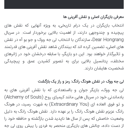
معرفی بازیگران اصلی و نقش آفرینی ها
انتخاب بازیگران در یک درام تاریخی، به ویژه آنهایی که نقش های
پیچیده و چندوجهی دارند، از اهمیت بالایی برخوردار است. در سریال
Dear Hongrang، سازندگان با انتخاب لی جه ووک و جو بو آه در نقش
های اصلی، تضمین کرده اند که بینندگان شاهد نقش آفرینی های قدرتمند
و تاثیرگذار خواهند بود. این دو بازیگر، با سابقه درخشان خود در ژانرهای
مختلف، پتانسیل بالایی برای به تصویر کشیدن عمق و پیچیدگی
شخصیت هایشان دارند.
لی جه ووک در نقش هونگ رانگ: رمز و راز یک بازگشت
لی جه ووک، بازیگر جوان و بااستعدادی که با نقش آفرینی های به
یادماندنی خود در سریال هایی مانند کیمیای روح (Alchemy of Souls)
و تو فوق العاده ای (Extraordinary You) به شهرت رسید، در هونگ
رانگ عزیزم نقش هونگ رانگ را بر عهده دارد. نقش هونگ رانگ به دلیل
وضعیت خاصش که پس از سال ها ناپدید شدن بازگشته و حافظه خود را
از دست داده، چالش های بازیگری منحصر به فردی را پیش روی لی جه