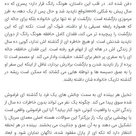
دفن شده اند. در قلب این داستان، هونگ رانگ قرار دارد؛ پسری که ده
سال پیش به شکلی необتوقع ناپدید شد و حال پس از یک دهه، به طرز
مرموزی بازگشته است. بازگشت او نه تنها برای خانواده بلکه برای جائه ای
که همواره رابطه عمیقی با او داشته، شوک آور است. نکته ای که این
بازگشت را پیچیده تر می کند، فقدان کامل حافظه هونگ رانگ از دوران
ناپدید شدنش است. او هیچ خاطره ای از گذشته اش ندارد، گویی ده سال
از زندگی اش در هاله ای از ابهام فرو رفته است. این فقدان حافظه، جائه
ای را به سفری پر خطر برای کشف حقیقت وادار می کند. او مصمم است تا
پرده از راز ناپدید شدن و بازگشت برادرش بردارد، غافل از اینکه این سفر او
را به عمق دسیسه ها و توطئه هایی می کشاند که ممکن است ریشه در
گذشته تاریک خانواده شان داشته باشند.
تخیل هر بیننده ای به سمت چالش های یک فرد با گذشته ای فراموش
شده سوق پیدا می کند. چگونه یک نفر می تواند بدون خاطرات ده سال از
زندگی اش، با واقعیت کنونی خود کنار بیاید؟ آیا این فراموشی واقعی است
یا پوششی برای یک راز بزرگتر؟ این سوالات، هسته اصلی معمای سریال را
تشکیل می دهند و به آن عمق و جذابیت می بخشند. بیننده در هر لحظه
انتظار دارد که تکه ای از پازل مفقود شده، ناگهان نمایان شود و ابعاد