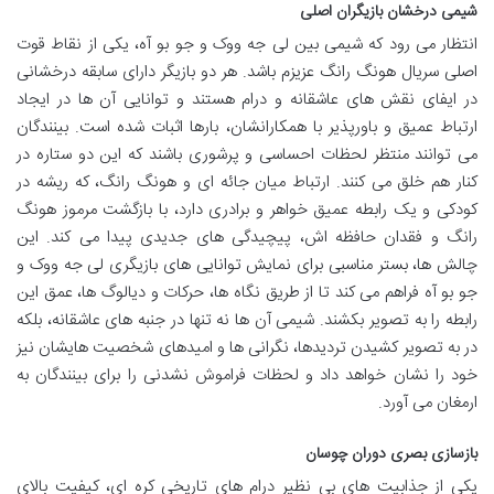
شیمی درخشان بازیگران اصلی
انتظار می رود که شیمی بین لی جه ووک و جو بو آه، یکی از نقاط قوت
اصلی سریال هونگ رانگ عزیزم باشد. هر دو بازیگر دارای سابقه درخشانی
در ایفای نقش های عاشقانه و درام هستند و توانایی آن ها در ایجاد
ارتباط عمیق و باورپذیر با همکارانشان، بارها اثبات شده است. بینندگان
می توانند منتظر لحظات احساسی و پرشوری باشند که این دو ستاره در
کنار هم خلق می کنند. ارتباط میان جائه ای و هونگ رانگ، که ریشه در
کودکی و یک رابطه عمیق خواهر و برادری دارد، با بازگشت مرموز هونگ
رانگ و فقدان حافظه اش، پیچیدگی های جدیدی پیدا می کند. این
چالش ها، بستر مناسبی برای نمایش توانایی های بازیگری لی جه ووک و
جو بو آه فراهم می کند تا از طریق نگاه ها، حرکات و دیالوگ ها، عمق این
رابطه را به تصویر بکشند. شیمی آن ها نه تنها در جنبه های عاشقانه، بلکه
در به تصویر کشیدن تردیدها، نگرانی ها و امیدهای شخصیت هایشان نیز
خود را نشان خواهد داد و لحظات فراموش نشدنی را برای بینندگان به
ارمغان می آورد.
بازسازی بصری دوران چوسان
یکی از جذابیت های بی نظیر درام های تاریخی کره ای، کیفیت بالای