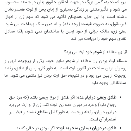
این اصلاحیه، گامی بزرگ در جهت احقاق حقوق زنان در جامعه محسوب
می شود و تأثیر مثبتی بر زندگی بسیاری از زنان پس از فوت همسرانشان
داشته است. با این حال، همچنان تأکید می شود که سهم زن از اموال
غیرمنقول، به صورت
قیمت
(وجه نقد) و نه عین ملک پرداخت می شود.
یعنی زن، مالک جزئی از خود زمین یا ساختمان نمی شود، بلکه معادل
نقدی سهم خود را دریافت می کند.
آیا زن مطلقه از شوهر خود ارث می برد؟
مسئله ارث بردن زن مطلقه از شوهر سابق خود، یکی از پیچیده ترین و
پرسوال ترین مباحث در قانون ارث است. به طور کلی، پس از طلاق، رابطه
زوجیت از بین می رود و در نتیجه، حق ارث بردن نیز منتفی می شود. اما
استثنائاتی وجود دارد:
طلاق رجعی در ایام عده:
اگر طلاق از نوع رجعی باشد (که مرد حق
رجوع دارد) و مرد در دوران عده زن فوت کند، زن از او ارث می برد.
در این دوران، رابطه زوجیت به طور کامل منقطع نشده و فرض بر
استمرار آن است.
طلاق در دوران بیماری منجر به فوت:
اگر مردی در حالی که به