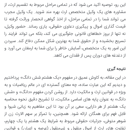
این رو، توصیه اکید می شود که در تمامی مراحل مربوط به تقسیم ارث، از
مشاوره های یک وکیل متخصص ارث بهره مند شوید. یک وکیل مجرب
می تواند شما را در تمامی مراحل، از اخذ گواهی انحصار وراثت گرفته تا
قیمت گذاری اموال و پیگیری دعاوی حقوقی، یاری رساند. حضور وکیل،
نه تنها از بروز خطاهای قانونی جلوگیری می کند، بلکه می تواند فرایند را
تسریع بخشیده و از حقوق شما به بهترین شکل ممکن دفاع کند. سپردن
این امور به یک متخصص، آسایش خاطر را برای شما به ارمغان می آورد و
از دغدغه های دوران پس از فقدان می کاهد.
نتیجه گیری
در این مقاله، به کاوش عمیق در مفهوم «یک هشتم شش دانگ» پرداختیم
و دیدیم که این عبارت ساده، چه معنای گسترده ای در عالم ریاضیات و به
ویژه در قوانین ارث و مالکیت دارد. از روشن کردن مفهوم «دانگ» و «شش
دانگ» به عنوان پایه های اساسی مالکیت، تا تشریح دقیق نحوه محاسبه
یک هشتم از هر دارایی، سعی بر آن بود تا این مفاهیم به زبانی شیوا و
قابل فهم برای همگان ارائه شود. همچنین، با تمرکز بر سهم الارث زن از
شوهر متوفی، جزئیات حقوقی مربوط به شرایط یک هشتم یا یک چهارم،
تفاوت های ارث از اموال منقول و غیرمنقول (عرصه و اعیان) و قوانین