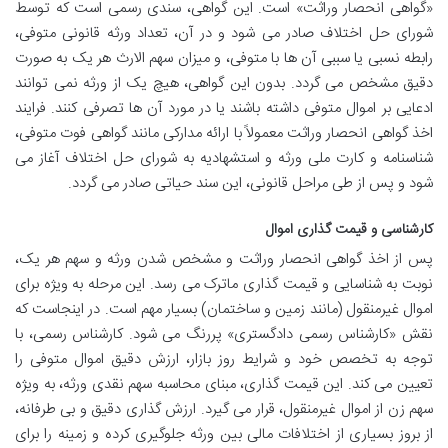
«گواهی انحصار وراثت» است. این گواهی، سندی رسمی است که توسط
شورای حل اختلاف صادر می شود و در آن، تعداد ورثه قانونی متوفی،
رابطه نسبی یا سببی آن ها با متوفی، و میزان سهم الارث هر یک به صورت
دقیق مشخص می گردد. بدون این گواهی، هیچ یک از ورثه نمی توانند
ادعایی بر اموال متوفی داشته باشند یا در مورد آن ها تصرفی کنند. فرایند
اخذ گواهی انحصار وراثت معمولاً با ارائه مدارکی مانند گواهی فوت متوفی،
شناسنامه و کارت ملی ورثه و استشهادیه به شورای حل اختلاف آغاز می
شود و پس از طی مراحل قانونی، این سند حیاتی صادر می گردد.
کارشناسی و قیمت گذاری اموال
پس از اخذ گواهی انحصار وراثت و مشخص شدن ورثه و سهم هر یک،
نوبت به شناسایی و قیمت گذاری ماترک می رسد. این مرحله به ویژه برای
اموال غیرمنقول (مانند زمین و ساختمان) بسیار مهم است. در اینجاست که
نقش «کارشناس رسمی دادگستری» پررنگ می شود. کارشناس رسمی، با
توجه به تخصص خود و شرایط روز بازار، ارزش دقیق اموال متوفی را
تعیین می کند. این قیمت گذاری، مبنای محاسبه سهم نقدی ورثه، به ویژه
سهم زن از اموال غیرمنقول، قرار می گیرد. ارزش گذاری دقیق و بی طرفانه،
از بروز بسیاری از اختلافات مالی بین ورثه جلوگیری کرده و زمینه را برای