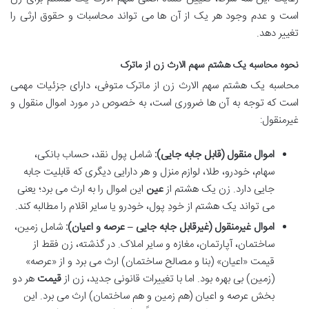
است و عدم وجود هر یک از آن ها می تواند محاسبات و حقوق ارثی را
تغییر دهد.
نحوه محاسبه یک هشتم سهم الارث زن از ماترک
محاسبه یک هشتم سهم الارث زن از ماترک متوفی، دارای جزئیات مهمی
است که توجه به آن ها ضروری است، به خصوص در مورد اموال منقول و
غیرمنقول:
اموال منقول (قابل جابه جایی):
شامل پول نقد، حساب بانکی،
سهام، خودرو، طلا، لوازم منزل و هر دارایی دیگری که قابلیت جابه
جایی دارد. زن یک هشتم از
عین
این اموال را به ارث می برد؛ یعنی
می تواند یک هشتم از خودِ پول، خودرو یا سایر اقلام را مطالبه کند.
اموال غیرمنقول (غیرقابل جابه جایی – عرصه و اعیان):
شامل زمین،
ساختمان، آپارتمان، مغازه و سایر املاک. در گذشته، زن فقط از
قیمت «اعیان» (بنا و مصالح ساختمان) ارث می برد و از «عرصه»
(زمین) بی بهره بود. اما با تغییرات قانونی جدید، زن از
قیمت
هر دو
بخش عرصه و اعیان (هم زمین و هم ساختمان) ارث می برد. این