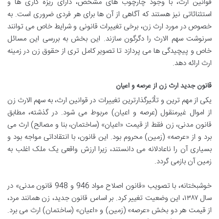
قوانین ارث، با وجود چارچوب های مشخص، دارای ریزه کاری ها و
استثنائاتی نیز هستند که آگاهی از آن ها برای هر فردی ضروری است. به
خصوص در مورد ارث زن، برخی تغییرات قانونی و شرایط خاص می توانند
سرنوشت سهم الارث را دگرگون سازند. این بخش به بررسی این مسائل
خاص و پیچیدگی ها می پردازد تا تصویر کامل تری از حقوق زن در زمینه
ارث ارائه دهد.
قانون جدید ارث زن از عرصه و اعیان
یکی از مهم ترین و تأثیرگذارترین تغییرات در قوانین ارث، به سهم الارث زن
از اموال غیرمنقول (عرصه و اعیان) مربوط می شود. در گذشته، مطابق
قانون مدنی، زن فقط از قیمت «اعیان» (ساختمان، بنا و مصالح) ارث می
برد و از «عرصه» (زمین) محروم بود. این قانون، با انتقاداتی مواجه بود و
بسیاری آن را ناعادلانه می دانستند، زیرا ارزش واقعی یک ملک اغلب به
زمین آن بازمی گردد.
خوشبختانه، با تصویب «قانون اصلاح مواد 946 و 948 قانون مدنی» در
سال ۱۳۸۷، این وضعیت تغییر کرد. بر اساس قانون جدید، زن همانند مرد،
از قیمت هر دو بخش «عرصه» (زمین) و «اعیان» (ساختمان) ارث می برد.