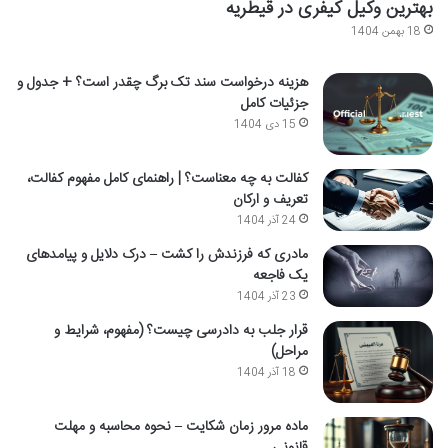
بهترین وکیل کیفری در قیطریه
18 بهمن 1404
هزینه درخواست سند تک برگ چقدر است؟ + جدول و
جزئیات کامل
15 دی 1404
کفالت به چه معناست؟ | راهنمای کامل مفهوم کفالت،
تعریف و ارکان
24 آذر 1404
مادری که فرزندش را کشت – درک دلایل و پیامدهای
یک فاجعه
23 آذر 1404
قرار جلب به دادرسی چیست؟ (مفهوم، شرایط و
مراحل)
18 آذر 1404
ماده مرور زمان شکایت – نحوه محاسبه و مهلت