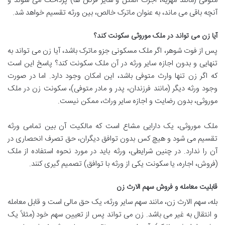
متوفی (مانند مهریه، اجرت المثل و سایر قرض ها) پرداخت می شوند و
آنچه باقی می ماند، به عنوان ماترک خالص، بین ورثه تقسیم خواهد شد.
آیا زن می تواند در ملک موروثی سکونت کند؟
پس از فوت شوهر، اگر ملک مسکونی جزو ماترک باشد، آیا زن می تواند به
تنهایی و بدون اجازه سایر ورثه در آن ملک سکونت کند؟ پاسخ این است
که اگر زن تنها وارث متوفی باشد، این امکان وجود دارد. اما در صورت
وجود ورثه دیگر (مانند فرزندان، پدر و مادر متوفی)، سکونت زن در ملک
موروثی، بدون رضایت و اجازه سایر وراث، ممکن نیست.
ملک موروثی، یک دارایی مشاع است که مالکیت آن بین تمامی ورثه
تقسیم می شود و هیچ کس بدون توافق دیگران، حق تصرف انحصاری در
آن را ندارد. در چنین شرایطی، ورثه باید در مورد نحوه استفاده از ملک
(فروش، اجاره، یا سکونت یکی از ورثه با توافق) تصمیم گیری کنند.
قابلیت معامله و فروش سهم الارث زن
بله، سهم الارث زن، مانند سهم سایر ورثه، یک حق مالی است و قابل معامله
و انتقال به غیر می باشد. زن می تواند پس از تعیین سهم خود (مثلاً یک