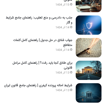
قانونی
15 آذر 1404
جلب به دادرسی و منع تعقیب: راهنمای جامع شرایط
و آثار
14 آذر 1404
جواب شلاق در حل جدول | راهنمای کامل کلمات
متقاطع
14 آذر 1404
برای طلاق کجا باید رفت؟ | راهنمای کامل مراحل
قانونی
13 آذر 1404
شرایط احاله پرونده کیفری | راهنمای جامع قانون ایران
13 آذر 1404