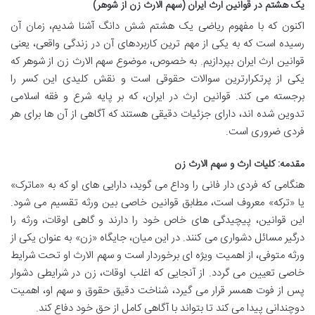
یک هشتم در قوانین ارث ایران (سهم الارث زن از شوهر)
اکنون که با مفهوم ریاضی یک هشتم شش دانگ آشنا شدیم، زمان آن
رسیده است که به یکی از مهم ترین کاربردهای آن در زندگی واقعی، یعنی
قوانین ارث ایران بپردازیم. به خصوص، موضوع سهم الارث زن از شوهر که
یکی از پرتکرارترین سوالات حقوقی است و نقش کلیدی این کسر را
برجسته می کند. قوانین ارث در ایران، که بر پایه شرع و فقه اسلامی
تدوین شده اند، دارای جزئیات دقیقی هستند که آگاهی از آن ها برای هر
فردی ضروری است.
مقدمه: کلیات ارث و سهم الارث زن
هنگامی که فردی دار فانی را وداع می گوید، دارایی های او که به «ماترک»
یا «ترکه» معروف است، مطابق قوانین خاصی بین ورثه تقسیم می شود.
این قوانین، پیچیدگی های خاص خود را دارند و گاهی اوقات، ورثه را
درگیر مسائل دشواری می کنند. در این میان، جایگاه «زن» به عنوان یکی از
ورثه متوفی، از اهمیت ویژه ای برخوردار است و سهم الارث او تحت شرایط
خاصی تعیین می گردد. از آنجایی که اغلب اوقات، زن در شرایطی دشوار
پس از فوت همسر قرار می گیرد، شناخت دقیق حقوق و سهم او، اهمیت
دوچندانی پیدا می کند تا بتواند با آگاهی کامل از حق خود دفاع کند.