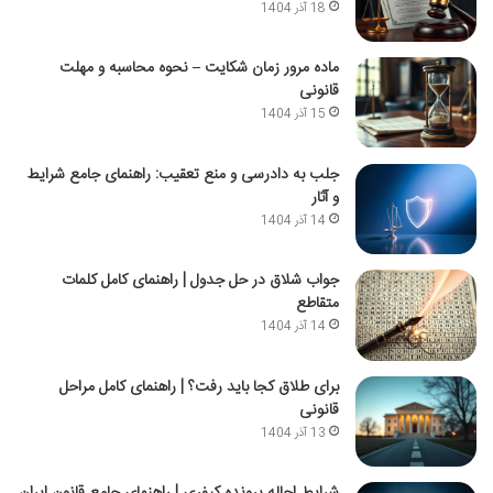
18 آذر 1404
ماده مرور زمان شکایت – نحوه محاسبه و مهلت
قانونی
15 آذر 1404
جلب به دادرسی و منع تعقیب: راهنمای جامع شرایط
و آثار
14 آذر 1404
جواب شلاق در حل جدول | راهنمای کامل کلمات
متقاطع
14 آذر 1404
برای طلاق کجا باید رفت؟ | راهنمای کامل مراحل
قانونی
13 آذر 1404
شرایط احاله پرونده کیفری | راهنمای جامع قانون ایران