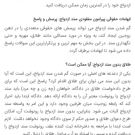
ازدواج خود را در کمترین زمان ممکن دریافت کنید.
ابهامات حقوقی پیرامون مفقودی سند ازدواج: پرسش و پاسخ
گم شدن سند ازدواج می تواند پرسش های حقوقی متعددی را در ذهن
زوجین ایجاد کند، به ویژه در مورد مسائلی مانند طلاق، مهریه و حتی
نگهداری سند. در این بخش به مهم ترین و پرتکرارترین این سوالات پاسخ
داده می شود تا ابهامات برطرف گردد.
طلاق بدون سند ازدواج: آیا ممکن است؟
یکی از دغدغه های اصلی در صورت گم شدن سند ازدواج، این است که آیا
بدون این سند می توان برای طلاق اقدام کرد؟ پاسخ این است که برای
طرح دادخواست طلاق در دادگاه، خواهان (چه زن و چه مرد) باید سند
ازدواج یا رونوشت معتبر آن را به دادگاه ارائه دهد. دادگاه ابتدا باید احراز
کند که رابطه زوجیت میان طرفین وجود دارد و این امر به واسطه سند
ازدواج اثبات می شود. بنابراین، بدون سند ازدواج یا رونوشت آن، امکان
طرح دعوای طلاق و صدور حکم از سوی دادگاه وجود نخواهد داشت. لازم
است ابتدا با مراجعه به دفترخانه ثبت کننده عقد، رونوشت سند ازدواج را
دریافت کرده و سپس با استناد به آن، مراحل طلاق را دنبال کنید.