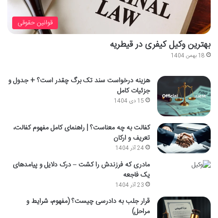
قوانین حقوقی
بهترین وکیل کیفری در قیطریه
18 بهمن 1404
هزینه درخواست سند تک برگ چقدر است؟ + جدول و
جزئیات کامل
15 دی 1404
کفالت به چه معناست؟ | راهنمای کامل مفهوم کفالت،
تعریف و ارکان
24 آذر 1404
مادری که فرزندش را کشت – درک دلایل و پیامدهای
یک فاجعه
23 آذر 1404
قرار جلب به دادرسی چیست؟ (مفهوم، شرایط و
مراحل)