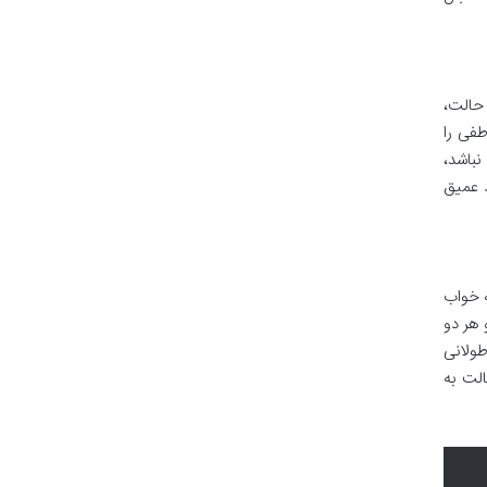
 حالت،
فی را
نباشد،
ط عمیق
ه خواب
 هر دو
طولانی
لت به