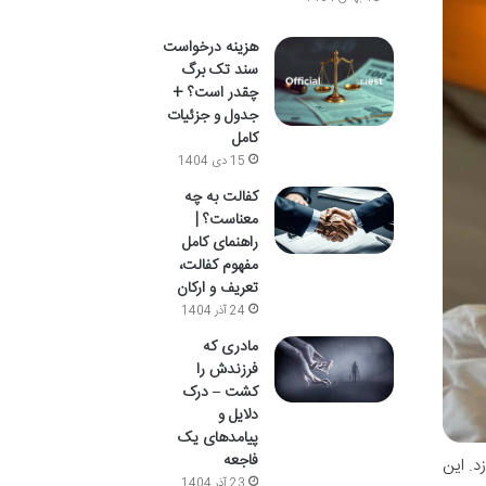
هزینه درخواست
سند تک برگ
چقدر است؟ +
جدول و جزئیات
کامل
15 دی 1404
کفالت به چه
معناست؟ |
راهنمای کامل
مفهوم کفالت،
تعریف و ارکان
24 آذر 1404
مادری که
فرزندش را
کشت – درک
دلایل و
پیامدهای یک
فاجعه
د. این
23 آذر 1404