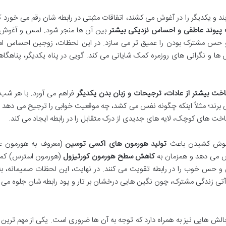
د و یکدیگر را در آغوش می کشند، اتفاقات مثبتی در رابطه شان رقم می خورد که
پیوند عاطفی و احساس نزدیکی بیشتر
بین آن ها منجر شود. لمس و آغوش، 
 و حس مشترک بودن را عمیق تر می سازد. در این لحظات، زوجین احساس ام
ها و نگرانی های روزمره کمک شایانی می کند. گویی در پناه یکدیگر، پناهگا
خت بیشتر از عادات، ترجیحات و زبان بدن یکدیگر
فراهم می آورد. با هر شب
رند؛ مثلاً اینکه چگونه نفس می کشد، چه موقعیت خوابی را ترجیح می دهد 
خت های کوچک، لایه های جدیدی از درک متقابل را در رابطه ایجاد می کند.
 آغوش کشیدن باعث
تولید هورمون های اکسی توسین
(معروف به هورمون 
ش می دهد و همزمان به
کاهش سطح هورمون کورتیزول
(هورمون استرس) ک
ش و حس خوب را در رابطه تقویت می کنند. در نهایت، این لحظات صمیمانه، ب
تی زندگی مشترک، چون نگین هایی درخشان بر تار و پود رابطه شان جلوه می ک
الش هایی نیز به همراه دارد که توجه به آن ها ضروری است. یکی از مهم ترین 