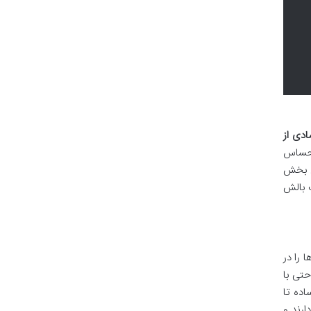
ادی از
احساس
ش بخش
 بالش
 را در
تی با
ده تا
ارند و