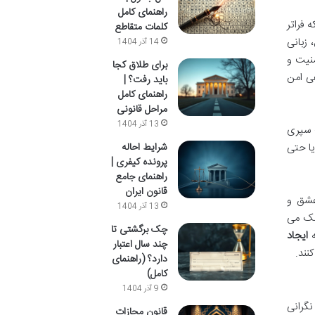
راهنمای کامل
 فراتر
کلمات متقاطع
زبانی
14 آذر 1404
نیت و
برای طلاق کجا
هی امن
باید رفت؟ |
راهنمای کامل
مراحل قانونی
13 آذر 1404
 سپری
شرایط احاله
یا حتی
پرونده کیفری |
راهنمای جامع
قانون ایران
عشق و
13 آذر 1404
مک می
چک برگشتی تا
ه
ایجاد
چند سال اعتبار
نند.
دارد؟ (راهنمای
کامل)
9 آذر 1404
نگرانی
قانون مجازات