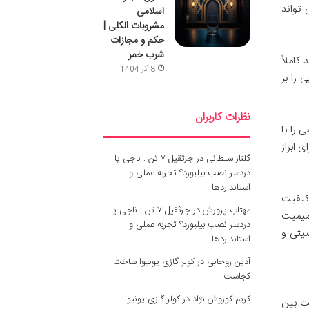
تواند
اسلامی
مشروبات الکلی |
حکم و مجازات
شرب خمر
کاملاً
8 آذر 1404
 را بر
نظرات کاربران
 را با
 ابراز
گلناز سلطانی
در
جرثقیل ۷ تن : ناجی یا
دردسر نصب بیلبورد؟ تجربه عملی و
استانداردها
 کیفیت
مهتاب پرورش
در
جرثقیل ۷ تن : ناجی یا
میمیت
دردسر نصب بیلبورد؟ تجربه عملی و
یتی و
استانداردها
آذین روحانی
در
کولر گازی یونیوا ساخت
کجاست
کریم کوروش نژاد
در
کولر گازی یونیوا
یت بین