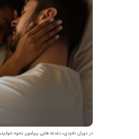
در دوران نامزدی، دغدغه هایی پیرامون نحوه خوابیدن