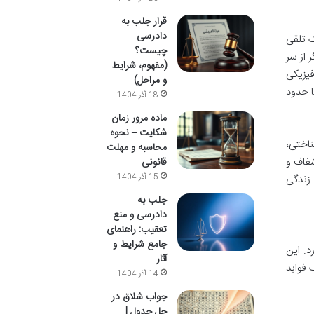
قرار جلب به
دادرسی
 تلقی
چیست؟
 از سر
(مفهوم، شرایط
یزیکی
و مراحل)
ا حدود
18 آذر 1404
ماده مرور زمان
شکایت – نحوه
ناختی،
محاسبه و مهلت
فاف و
قانونی
15 آذر 1404
زندگی
جلب به
دادرسی و منع
تعقیب: راهنمای
جامع شرایط و
د. این
آثار
 فواید
14 آذر 1404
جواب شلاق در
حل جدول |