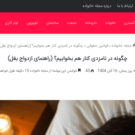
ارتباط با ما
درباره مجله خانواده
گستری
خانواده
داروخانه
صنعت
ساختمان
تلویزیون
کولر گازی
مجله خانواده
»
قوانین حقوقی
»
چگونه در نامزدی کنار هم بخوابیم؟ (راهنمای ازدواج بغل)
چگونه در نامزدی کنار هم بخوابیم؟ (راهنمای ازدواج بغل)
 رسانی: 16 آبان 1404
43
خواندن این نوشته از مجله خانواده 15 دقیقه طول خواهد کشید