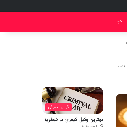
یخچال
قوانین حقوقی
بهترین وکیل کیفری در قیطریه
18 بهمن 1404