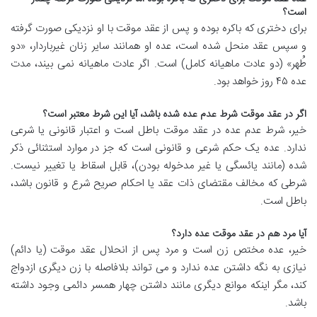
است؟
برای دختری که باکره بوده و پس از عقد موقت با او نزدیکی صورت گرفته
و سپس عقد منحل شده است، عده او همانند سایر زنان غیرباردار، «دو
طُهر» (دو عادت ماهیانه کامل) است. اگر عادت ماهیانه نمی بیند، مدت
عده ۴۵ روز خواهد بود.
اگر در عقد موقت شرط عدم عده شده باشد، آیا این شرط معتبر است؟
خیر، شرط عدم عده در عقد موقت باطل است و اعتبار قانونی یا شرعی
ندارد. عده یک حکم شرعی و قانونی است که جز در موارد استثنائی ذکر
شده (مانند یائسگی یا غیر مدخوله بودن)، قابل اسقاط یا تغییر نیست.
شرطی که مخالف مقتضای ذات عقد یا احکام صریح شرع و قانون باشد،
باطل است.
آیا مرد هم در عقد موقت عده دارد؟
خیر، عده مختص زن است و مرد پس از انحلال عقد موقت (یا دائم)
نیازی به نگه داشتن عده ندارد و می تواند بلافاصله با زن دیگری ازدواج
کند، مگر اینکه موانع دیگری مانند داشتن چهار همسر دائمی وجود داشته
باشد.