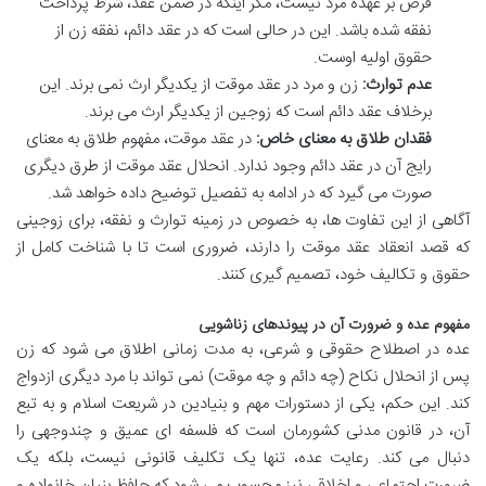
فرض بر عهده مرد نیست، مگر اینکه در ضمن عقد، شرط پرداخت
نفقه شده باشد. این در حالی است که در عقد دائم، نفقه زن از
حقوق اولیه اوست.
عدم توارث:
زن و مرد در عقد موقت از یکدیگر ارث نمی برند. این
برخلاف عقد دائم است که زوجین از یکدیگر ارث می برند.
فقدان طلاق به معنای خاص:
در عقد موقت، مفهوم طلاق به معنای
رایج آن در عقد دائم وجود ندارد. انحلال عقد موقت از طرق دیگری
صورت می گیرد که در ادامه به تفصیل توضیح داده خواهد شد.
آگاهی از این تفاوت ها، به خصوص در زمینه توارث و نفقه، برای زوجینی
که قصد انعقاد عقد موقت را دارند، ضروری است تا با شناخت کامل از
حقوق و تکالیف خود، تصمیم گیری کنند.
مفهوم عده و ضرورت آن در پیوندهای زناشویی
عده در اصطلاح حقوقی و شرعی، به مدت زمانی اطلاق می شود که زن
پس از انحلال نکاح (چه دائم و چه موقت) نمی تواند با مرد دیگری ازدواج
کند. این حکم، یکی از دستورات مهم و بنیادین در شریعت اسلام و به تبع
آن، در قانون مدنی کشورمان است که فلسفه ای عمیق و چندوجهی را
دنبال می کند. رعایت عده، تنها یک تکلیف قانونی نیست، بلکه یک
ضرورت اجتماعی و اخلاقی نیز محسوب می شود که حافظ بنیان خانواده و