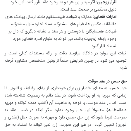
اقرار زوجین:
اگر مرد و زن هر دو به وجود عقد اقرار کنند، این خود
دلیل محکمی بر صحت عقد است.
امارات قضایی:
مدارک و شواهد غیرمستقیم مانند ارسال پیامک های
عاشقانه، عکس ها، فیلم های مشترک، اسناد اجاره منزل مشترک،
شهادت همسایگان یا دوستان و هر سند یا نشانه دیگری که دال بر
وجود رابطه زوجیت باشد، می تواند به عنوان اماره قضایی مورد
استناد قرار گیرد.
اثبات این موارد در دادگاه نیازمند دقت و ارائه مستندات کافی است و
توصیه می شود در چنین شرایطی حتماً از وکیل متخصص مشاوره گرفته
شود.
حق حبس در عقد موقت
حق حبس، به معنای اختیار زن برای خودداری از ایفای وظایف زناشویی تا
زمانی که مهریه به او پرداخت شود، در عقد دائم به رسمیت شناخته شده
است. اما در عقد موقت، با توجه به ماهیت آن (اغلب مدت کوتاه و مهریه
عندالمطالبه)، معمولاً این حق وجود ندارد. مگر اینکه در ضمن عقد به
صراحت شرط شود که زن حق حبس دارد و مهریه به صورت حال (نقدی و
فوری) تعیین گردد. در غیر این صورت، زن نمی تواند با استناد به حق