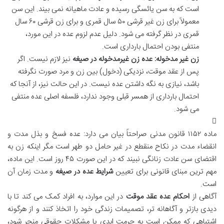
است که به سن یائسگی رسیده و عادت ماهیانه نمی بیند. این سن
معمولاً برای زن غیر قرشی ۵۰ سال قمری و برای زن قرشی ۶۰ سال
قمری در نظر گرفته می شود. دلیل عدم لزوم عده در این مورد،
منتفی بودن احتمال بارداری است.
زن غیر مدخوله:
عده زن غیرمدخوله در صیغه
نیز لازم نیست. اگر
پس از عقد موقت، نزدیکی (دخول) بین زن و مرد صورت نگرفته
باشد، نیازی به نگه داشتن عده نیست. در این حالت نیز، از آنجا که
احتمال بارداری از همسر قبلی وجود ندارد، فلسفه اصلی عده منتفی
می شود.
ماده ۱۱۵۲ قانون مدنی صراحتاً بیان می دارد: عده فسخ و بذل مدت و
انقضاء مدت در نکاح منقطع در غیر حامل دو طهر است مگر اینکه زن به
اقتضای سن عادت زنانگی نبیند که در این صورت ۴۵ روز است. این ماده،
مهم ترین مبنای قانونی برای تعیین
شرایط عده در صیغه
و مدت زمان آن
است.
آگاهی از
احکام عده عقد موقت
در این موارد، به افراد کمک می کند تا با
دیدی بازتر و آگاهانه تر، تصمیمات زندگی خود را اتخاذ کنند و از هرگونه
اشتباهی که ممکن است به حرمت ابدی یا مشکلات حقوقی منجر شود،