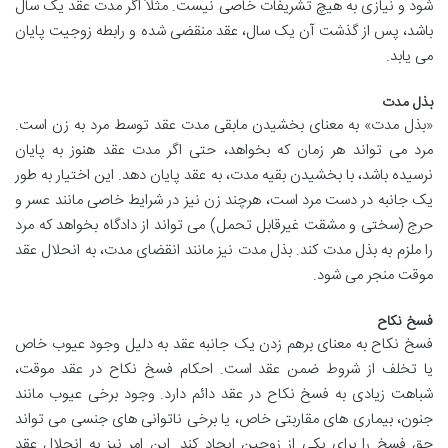
شود و نیازی به هیچ تشریفات خاصی نیست. مثلاً اگر مدت عقد یک سال
باشد، پس از گذشت آن یک سال، عقد منقضی شده و رابطه زوجیت پایان
می یابد.
بذل مدت
«بذل مدت» به معنای بخشیدن مابقی مدت عقد توسط مرد به زن است.
مرد می تواند هر زمان که بخواهد، حتی اگر مدت عقد هنوز به پایان
نرسیده باشد، با بخشیدن بقیه مدت، به عقد پایان دهد. این اختیار به طور
یک جانبه در دست مرد است، هرچند زن نیز در شرایط خاصی مانند عسر و
حرج (سختی و مشقت غیرقابل تحمل) می تواند از دادگاه بخواهد که مرد
را ملزم به بذل مدت کند. بذل مدت نیز مانند انقضای مدت، به انحلال عقد
موقت منجر می شود.
فسخ نکاح
فسخ نکاح به معنای برهم زدن یک جانبه عقد به دلیل وجود عیوب خاص
یا تخلف از شروط ضمن عقد است. احکام فسخ نکاح در عقد موقت،
شباهت زیادی به فسخ نکاح در عقد دائم دارد. وجود برخی عیوب مانند
جنون، بیماری های مقاربتی خاص، یا برخی ناتوانی های جنسی می تواند
حق فسخ را برای یکی از زوجین ایجاد کند. این امر نیز به انحلال عقد