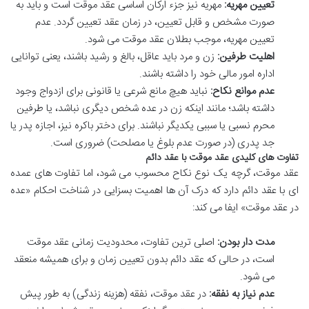
تعیین مهریه:
مهریه نیز جزء ارکان اساسی عقد موقت است و باید به
صورت مشخص و قابل تعیین، در زمان عقد تعیین گردد. عدم
تعیین مهریه، موجب بطلان عقد موقت می شود.
اهلیت طرفین:
زن و مرد باید عاقل، بالغ و رشید باشند، یعنی توانایی
اداره امور مالی خود را داشته باشند.
عدم موانع نکاح:
نباید هیچ مانع شرعی یا قانونی برای ازدواج وجود
داشته باشد؛ مانند اینکه زن در عده شخص دیگری نباشد، یا طرفین
محرم نسبی یا سببی یکدیگر نباشند. برای دختر باکره نیز، اجازه پدر یا
جد پدری (در صورت عدم بلوغ یا مصلحت) ضروری است.
تفاوت های کلیدی عقد موقت با عقد دائم
عقد موقت، گرچه یک نوع نکاح محسوب می شود، اما تفاوت های عمده
ای با عقد دائم دارد که درک آن ها اهمیت بسزایی در شناخت احکام «عده
در عقد موقت» ایفا می کند:
مدت دار بودن:
اصلی ترین تفاوت، محدودیت زمانی عقد موقت
است، در حالی که عقد دائم بدون تعیین زمان و برای همیشه منعقد
می شود.
عدم نیاز به نفقه:
در عقد موقت، نفقه (هزینه زندگی) به طور پیش