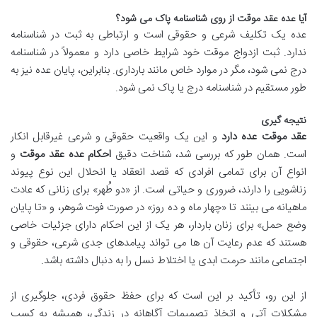
آیا عده عقد موقت از روی شناسنامه پاک می شود؟
عده یک تکلیف شرعی و حقوقی است و ارتباطی به ثبت در شناسنامه
ندارد. ثبت ازدواج موقت خود شرایط خاصی دارد و معمولاً در شناسنامه
درج نمی شود، مگر در موارد خاص مانند بارداری. بنابراین، پایان عده نیز به
طور مستقیم در شناسنامه درج یا پاک نمی شود.
نتیجه گیری
عقد موقت عده دارد
و این یک واقعیت حقوقی و شرعی غیرقابل انکار
است. همان طور که بررسی شد، شناخت دقیق
احکام عده عقد موقت
و
انواع آن برای تمامی افرادی که قصد انعقاد یا انحلال این نوع پیوند
زناشویی را دارند، ضروری و حیاتی است. از «دو طُهر» برای زنانی که عادت
ماهیانه می بینند تا «چهار ماه و ده روز» در صورت فوت شوهر، و «تا پایان
وضع حمل» برای زنان باردار، هر یک از این احکام دارای جزئیات خاصی
هستند که عدم رعایت آن ها می تواند پیامدهای جدی شرعی، حقوقی و
اجتماعی مانند حرمت ابدی یا اختلاط نسل را به دنبال داشته باشد.
از این رو، تأکید بر این است که برای حفظ حقوق فردی، جلوگیری از
مشکلات آتی و اتخاذ تصمیمات آگاهانه در زندگی، همیشه به کسب