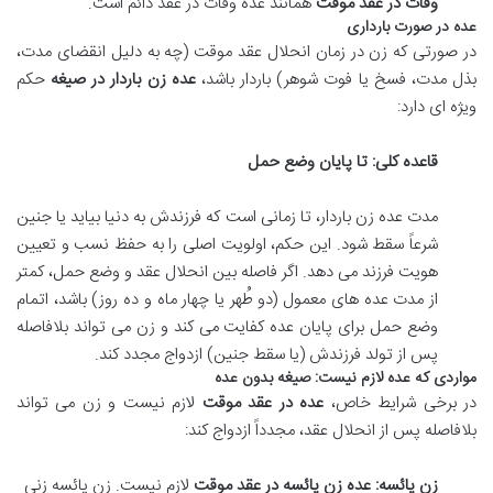
وفات در عقد موقت
همانند عده وفات در عقد دائم است.
عده در صورت بارداری
در صورتی که زن در زمان انحلال عقد موقت (چه به دلیل انقضای مدت،
بذل مدت، فسخ یا فوت شوهر) باردار باشد،
عده زن باردار در صیغه
حکم
ویژه ای دارد:
قاعده کلی: تا پایان وضع حمل
مدت عده زن باردار، تا زمانی است که فرزندش به دنیا بیاید یا جنین
شرعاً سقط شود. این حکم، اولویت اصلی را به حفظ نسب و تعیین
هویت فرزند می دهد. اگر فاصله بین انحلال عقد و وضع حمل، کمتر
از مدت عده های معمول (دو طُهر یا چهار ماه و ده روز) باشد، اتمام
وضع حمل برای پایان عده کفایت می کند و زن می تواند بلافاصله
پس از تولد فرزندش (یا سقط جنین) ازدواج مجدد کند.
مواردی که عده لازم نیست: صیغه بدون عده
در برخی شرایط خاص،
عده در عقد موقت
لازم نیست و زن می تواند
بلافاصله پس از انحلال عقد، مجدداً ازدواج کند:
زن یائسه:
عده زن یائسه در عقد موقت
لازم نیست. زن یائسه زنی