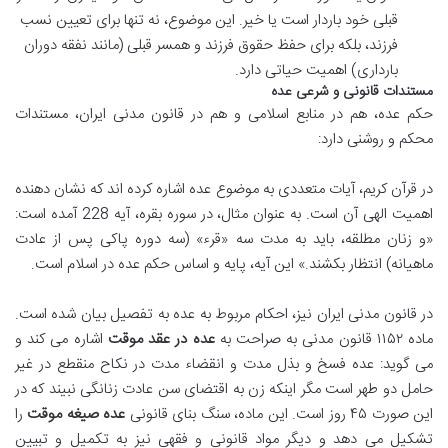
قبلی خود باردار است یا خیر. این موضوع، نه تنها برای تعیین نسب
فرزند، بلکه برای حفظ حقوق فرزند و همسر قبلی (مانند نفقه دوران
بارداری) اهمیت حیاتی دارد.
مستندات قانونی و شرعی عده
حکم عده، هم در منابع اسلامی و هم در قانون مدنی ایران، مستندات
محکم و روشنی دارد:
در قرآن کریم، آیات متعددی به موضوع عده اشاره کرده اند که نشان دهنده
اهمیت الهی آن است. به عنوان مثال، در سوره بقره، آیه 228 آمده است:
«و زنان مطلقه، باید به مدت سه «قرء» (سه دوره پاکی پس از عادت
ماهیانه) انتظار بکشند.» این آیه، پایه و اساس حکم عده در اسلام است.
در قانون مدنی ایران نیز، احکام مربوط به عده به تفصیل بیان شده است.
ماده ۱۱۵۲ قانون مدنی به صراحت به
عده در عقد موقت
اشاره می کند و
می گوید: عده فسخ و بذل مدت و انقضاء مدت در نکاح منقطع در غیر
حامل دو طهر است مگر اینکه زن به اقتضای سن عادت زنانگی نبیند که در
این صورت ۴۵ روز است. این ماده، سنگ بنای قانونی
عده صیغه موقت
را
تشکیل می دهد و دیگر مواد قانونی و فقهی نیز به تکمیل و تبیین