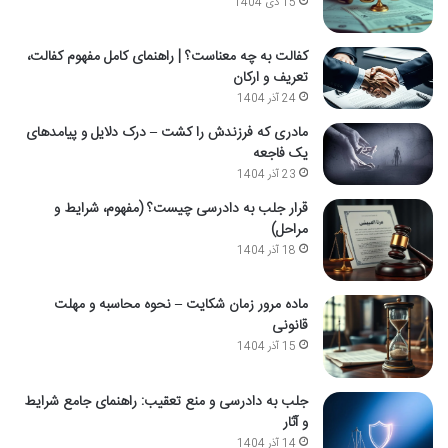
15 دی 1404
کفالت به چه معناست؟ | راهنمای کامل مفهوم کفالت،
تعریف و ارکان
24 آذر 1404
مادری که فرزندش را کشت – درک دلایل و پیامدهای
یک فاجعه
23 آذر 1404
قرار جلب به دادرسی چیست؟ (مفهوم، شرایط و
مراحل)
18 آذر 1404
ماده مرور زمان شکایت – نحوه محاسبه و مهلت
قانونی
15 آذر 1404
جلب به دادرسی و منع تعقیب: راهنمای جامع شرایط
و آثار
14 آذر 1404