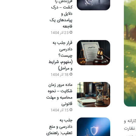
فرزندش را
کشت – درک
دلایل و
پیامدهای یک
فاجعه
23 آذر 1404
قرار جلب به
دادرسی
چیست؟
(مفهوم، شرایط
و مراحل)
18 آذر 1404
ماده مرور زمان
شکایت – نحوه
محاسبه و مهلت
قانونی
15 آذر 1404
جلب به
انه و
دادرسی و منع
نظارت
تعقیب: راهنمای