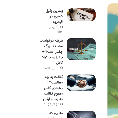
بهترین وکیل
کیفری در
قیطریه
18 بهمن
1404
هزینه درخواست
سند تک برگ
چقدر است؟ +
جدول و جزئیات
کامل
15 دی 1404
کفالت به چه
معناست؟ |
راهنمای کامل
مفهوم کفالت،
تعریف و ارکان
24 آذر 1404
مادری که