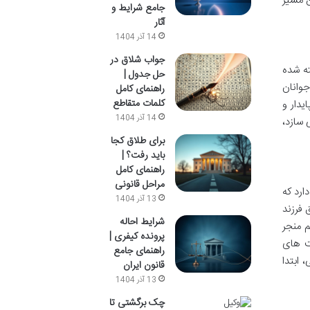
ن مسیر
جامع شرایط و
آثار
14 آذر 1404
جواب شلاق در
ته شده
حل جدول |
جوانان
راهنمای کامل
کلمات متقاطع
دار و
14 آذر 1404
 سازد،
برای طلاق کجا
باید رفت؟ |
راهنمای کامل
مراحل قانونی
ارد که
13 آذر 1404
 فرزند
شرایط احاله
م منجر
پرونده کیفری |
ت های
راهنمای جامع
 ابتدا
قانون ایران
13 آذر 1404
چک برگشتی تا