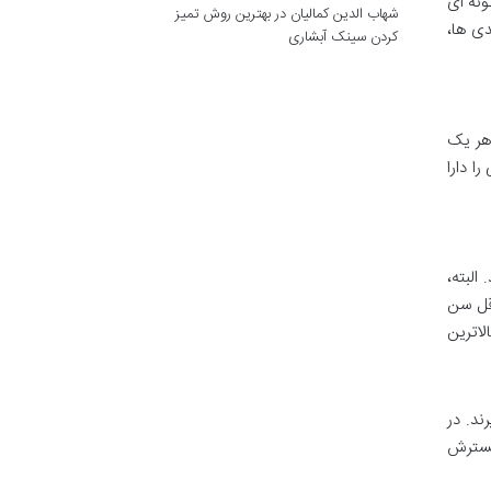
ونه ای
شهاب الدین کمالیان
در
بهترین روش تمیز
دی ها،
کردن سینک آبشاری
 هر یک
ا دارا
البته،
قل سن
لاترین
ند. در
 گسترش