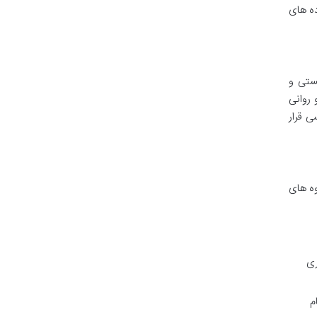
ده های
ستی و
 روانی
ی قرار
وه های
ری
م