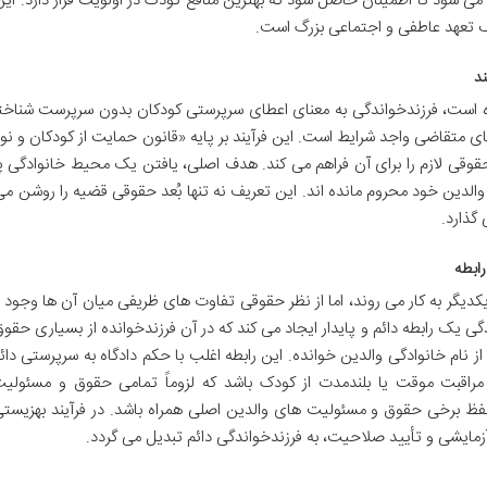
ی شود تا اطمینان حاصل شود که بهترین منافع کودک در اولویت قرار دارد. ای
 یک تعهد عاطفی و اجتماعی بزرگ است.
ند
ده است، فرزندخواندگی به معنای اعطای سرپرستی کودکان بدون سرپرست شناخ
ی متقاضی واجد شرایط است. این فرآیند بر پایه «قانون حمایت از کودکان و نو
ی لازم را برای آن فراهم می کند. هدف اصلی، یافتن یک محیط خانوادگی پای
اقبت والدین خود محروم مانده اند. این تعریف نه تنها بُعد حقوقی قضیه را روشن می
گذارد.
رابطه
یگر به کار می روند، اما از نظر حقوقی تفاوت های ظریفی میان آن ها وجود د
یک رابطه دائم و پایدار ایجاد می کند که در آن فرزندخوانده از بسیاری حقوق
ز نام خانوادگی والدین خوانده. این رابطه اغلب با حکم دادگاه به سرپرستی دائ
مراقبت موقت یا بلندمدت از کودک باشد که لزوماً تمامی حقوق و مسئولی
 برخی حقوق و مسئولیت های والدین اصلی همراه باشد. در فرآیند بهزیستی،
ایشی و تأیید صلاحیت، به فرزندخواندگی دائم تبدیل می گردد.