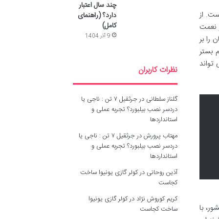
چند سال اعتبار
ست. از
دارد؟ (راهنمای
کامل)
 نعمت
9 آذر 1404
 را بر
 بستر
 تواند
نظرات کاربران
گلناز سلطانی
در
جرثقیل ۷ تن : ناجی یا
دردسر نصب بیلبورد؟ تجربه عملی و
استانداردها
مهتاب پرورش
در
جرثقیل ۷ تن : ناجی یا
دردسر نصب بیلبورد؟ تجربه عملی و
استانداردها
آذین روحانی
در
کولر گازی یونیوا ساخت
کجاست
کریم کوروش نژاد
در
کولر گازی یونیوا
ر، با
ساخت کجاست