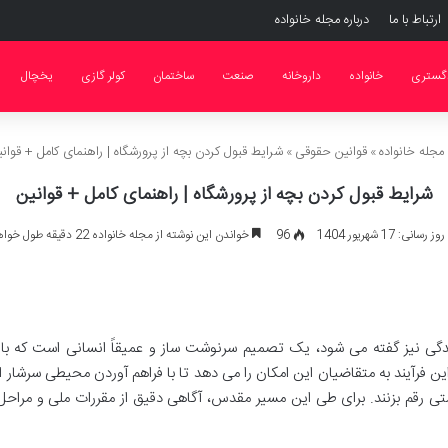
ارتباط با ما
درباره مجله خانواده
گستری
خانواده
داروخانه
صنعت
ساختمان
کولر گازی
یخچال
مجله خانواده
»
قوانین حقوقی
»
شرایط قبول کردن بچه از پرورشگاه | راهنمای کامل + قوان
شرایط قبول کردن بچه از پرورشگاه | راهنمای کامل + قوانین
انی: 17 شهریور 1404
96
خواندن این نوشته از مجله خانواده 22 دقیقه طول خواهد کشید
دگی نیز گفته می شود، یک تصمیم سرنوشت ساز و عمیقاً انسانی است که با 
فرآیند به متقاضیان این امکان را می دهد تا با فراهم آوردن محیطی سرشار 
ستی رقم بزنند. برای طی این مسیر مقدس، آگاهی دقیق از مقررات ملی و مراحل