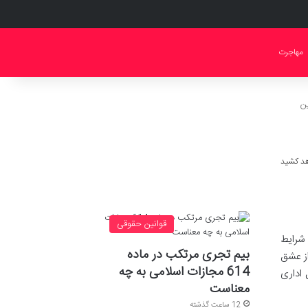
مهاجرت
ین
قوانین حقوقی
شرایط
بیم تجری مرتکب در ماده
از عشق
614 مجازات اسلامی به چه
 اداری
معناست
12 ساعت گذشته