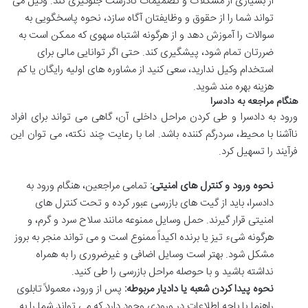
از بسیاری از مشکلات و تصمیمات نادرست جلوگیری کند. وکیل می
تواند شما را از حقوق و وظایفتان آگاه سازد، نحوه پاسخگویی به
سوالات را آموزش دهد و از هرگونه اشتباه سهوی که ممکن است به
ضررتان تمام شود، پیشگیری کند. حتی اگر توانایی مالی برای
استخدام وکیل ندارید، سعی کنید از مشاوره های اولیه رایگان یا کم
هزینه بهره مند شوید.
هنگام مراجعه به دادسرا
ورود به دادسرا و طی کردن مراحل داخلی آن، گاهی می تواند برای افراد
ناآشنا با محیط، سردرگم کننده باشد. اما با رعایت چند نکته، می توان این
فرآیند را تسهیل کرد.
نحوه ورود و کنترل های امنیتی:
تمامی مراجعین، هنگام ورود به
دادسرا، باید از گیت های بازرسی عبور کرده و تحت کنترل های
امنیتی قرار گیرند. حمل وسایل ممنوعه مانند سلاح سرد و گرم، و
هرگونه شیء تیز یا برنده اکیداً ممنوع است و می تواند منجر به بروز
مشکل شود. بهتر است وسایل اضافی و غیرضروری را به همراه
نداشته باشید و با حوصله مراحل بازرسی را طی کنید.
نحوه پیدا کردن شعبه یا دادیار مربوطه:
پس از ورود، معمولاً تابلوی
راهنما یا باجه اطلاعات در ورودی وجود دارد که می تواند شما را به