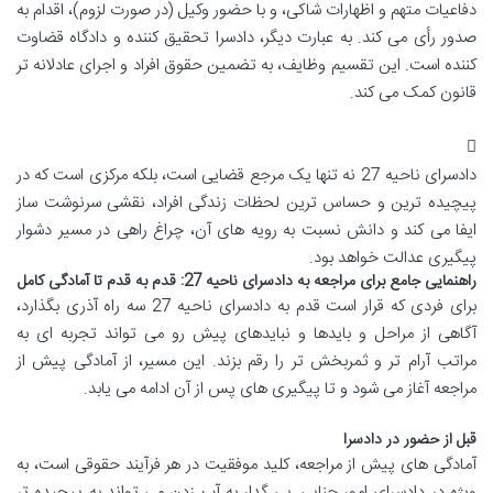
دفاعیات متهم و اظهارات شاکی، و با حضور وکیل (در صورت لزوم)، اقدام به
صدور رأی می کند. به عبارت دیگر، دادسرا تحقیق کننده و دادگاه قضاوت
کننده است. این تقسیم وظایف، به تضمین حقوق افراد و اجرای عادلانه تر
قانون کمک می کند.
دادسرای ناحیه 27 نه تنها یک مرجع قضایی است، بلکه مرکزی است که در
پیچیده ترین و حساس ترین لحظات زندگی افراد، نقشی سرنوشت ساز
ایفا می کند و دانش نسبت به رویه های آن، چراغ راهی در مسیر دشوار
پیگیری عدالت خواهد بود.
راهنمایی جامع برای مراجعه به دادسرای ناحیه 27: قدم به قدم تا آمادگی کامل
برای فردی که قرار است قدم به دادسرای ناحیه 27 سه راه آذری بگذارد،
آگاهی از مراحل و بایدها و نبایدهای پیش رو می تواند تجربه ای به
مراتب آرام تر و ثمربخش تر را رقم بزند. این مسیر، از آمادگی پیش از
مراجعه آغاز می شود و تا پیگیری های پس از آن ادامه می یابد.
قبل از حضور در دادسرا
آمادگی های پیش از مراجعه، کلید موفقیت در هر فرآیند حقوقی است، به
ویژه در دادسرای امور جنایی. بی گدار به آب زدن می تواند به پیچیده تر