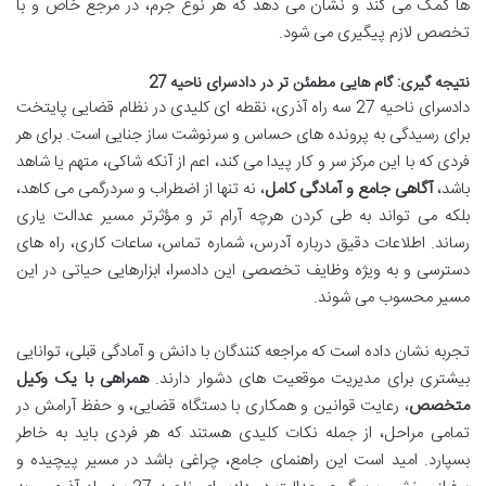
ها کمک می کند و نشان می دهد که هر نوع جرم، در مرجع خاص و با
تخصص لازم پیگیری می شود.
نتیجه گیری: گام هایی مطمئن تر در دادسرای ناحیه 27
دادسرای ناحیه 27 سه راه آذری، نقطه ای کلیدی در نظام قضایی پایتخت
برای رسیدگی به پرونده های حساس و سرنوشت ساز جنایی است. برای هر
فردی که با این مرکز سر و کار پیدا می کند، اعم از آنکه شاکی، متهم یا شاهد
باشد،
آگاهی جامع و آمادگی کامل
، نه تنها از اضطراب و سردرگمی می کاهد،
بلکه می تواند به طی کردن هرچه آرام تر و مؤثرتر مسیر عدالت یاری
رساند. اطلاعات دقیق درباره آدرس، شماره تماس، ساعات کاری، راه های
دسترسی و به ویژه وظایف تخصصی این دادسرا، ابزارهایی حیاتی در این
مسیر محسوب می شوند.
تجربه نشان داده است که مراجعه کنندگان با دانش و آمادگی قبلی، توانایی
بیشتری برای مدیریت موقعیت های دشوار دارند.
همراهی با یک وکیل
متخصص
، رعایت قوانین و همکاری با دستگاه قضایی، و حفظ آرامش در
تمامی مراحل، از جمله نکات کلیدی هستند که هر فردی باید به خاطر
بسپارد. امید است این راهنمای جامع، چراغی باشد در مسیر پیچیده و