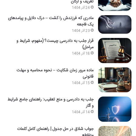
تعریف و ارکان
24 آذر 1404
مادری که فرزندش را کشت – درک دلایل و پیامدهای
یک فاجعه
23 آذر 1404
قرار جلب به دادرسی چیست؟ (مفهوم، شرایط و
مراحل)
18 آذر 1404
ماده مرور زمان شکایت – نحوه محاسبه و مهلت
قانونی
15 آذر 1404
جلب به دادرسی و منع تعقیب: راهنمای جامع شرایط
و آثار
14 آذر 1404
جواب شلاق در حل جدول | راهنمای کامل کلمات
متقاطع