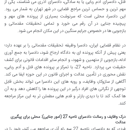
قتل، دادسرای آدم ربایی یا به سادگی، دادسرای آذری می شناسند، یکی از
مهم ترین و حساس ترین مراجع قضایی در شهر تهران به شمار می رود.
این دادسرا، محلی است که سرنوشت بسیاری از پرونده های مهم و
پیچیده جنایی در آن رقم می خورد و تمامی تحقیقات مقدماتی و
بازجویی ها در خصوص جرایم سنگین در این مکان انجام می شود.
در نظام قضایی ایران، دادسرا وظیفه تحقیقات مقدماتی را بر عهده دارد؛
یعنی پیش از آنکه پرونده ای به دادگاه ارجاع شود، دادسرا به جمع آوری
ادله، بازجویی از متهمین و شهود، و انجام سایر اقدامات قانونی برای کشف
حقیقت می پردازد. ناحیه 27، با تمرکز بر پرونده های قتل و آدم ربایی،
نقش محوری در تأمین عدالت و اجرای قانون در این حوزه ایفا می کند.
آگاهی از سازوکار، وظایف، و رویه های این دادسرا می تواند بخش قابل
توجهی از نگرانی های افراد درگیر در این پرونده ها را کاهش دهد و به آن
ها کمک کند تا با دیدی بازتر و قدم هایی مطمئن تر به این مرکز مراجعه
کنند.
درک وظایف و رسالت دادسرای ناحیه 27 (امور جنایی): محلی برای پیگیری
عدالت
فردی که به دادسرای ناحیه 27 سه راه آذری مراجعه می کند، خود را در