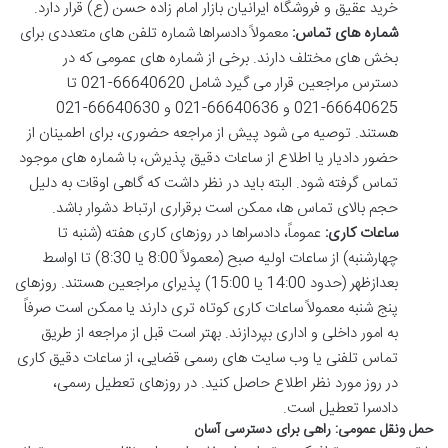
خرید عقیق و فروشگاه ایرانیان بازار امام زاده حسن (ع) قرار دارد.
شماره های تماس:
معمولاً دادسراها شماره تلفن های متعددی برای
بخش های مختلف دارند. برخی از شماره های عمومی که در
دسترس مراجعین قرار می گیرد شامل 66640620-021 تا
66640625-021 و 66640636-021 و 66640630-021
هستند. توصیه می شود پیش از مراجعه حضوری، برای اطمینان از
حضور دادیار یا اطلاع از ساعات دقیق پذیرش، با شماره های موجود
تماس گرفته شود. البته باید در نظر داشت که گاهی اوقات به دلیل
حجم بالای تماس ها، ممکن است برقراری ارتباط دشوار باشد.
ساعات کاری:
عموماً، دادسراها در روزهای کاری هفته (شنبه تا
چهارشنبه) از ساعات اولیه صبح (معمولاً 8:00 یا 8:30) تا اواسط
بعدازظهر (حدود 14:00 یا 15:00) پذیرای مراجعین هستند. روزهای
پنج شنبه معمولاً ساعات کاری کوتاه تری دارند یا ممکن است صرفاً
به امور داخلی و اداری بپردازند. بهتر است قبل از مراجعه از طریق
تماس تلفنی یا وب سایت های رسمی قضایی، از ساعات دقیق کاری
در روز مورد نظر اطلاع حاصل کنید. در روزهای تعطیل رسمی،
دادسرا تعطیل است.
حمل ونقل عمومی: راهی برای دسترسی آسان