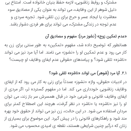
مشترک و روابط زناشویی، لازمه حفظ بنیان خانواده است. امتناع بی
دلیل شوهر از این وظایف، می تواند به عنوان یکی از مصادیق سوء
معاشرت یا ایجاد عسر و حرج برای زن تلقی شود. تجربه سردی و
عدم توجه در زندگی مشترک، می تواند برای هر فردی دشوار باشد.
«عدم تمکین زوج» (نشوز مرد): مفهوم و مصادیق آن
همانطور که توضیح داده شد، مفهوم «تمکین» به طور سنتی برای زن به
کار می رود و عدم تمکین او را «نشوز» می نامند. اما آیا مرد نیز می تواند
«ناشزه» تلقی شود؟ و پیامدهای حقوقی عدم ایفای وظایف او چیست؟
۲.۱. آیا مرد (شوهر) می تواند «ناشزه» تلقی شود؟
در ادبیات حقوقی، واژه «نشوز» عمدتاً برای زنی به کار می رود که از ایفای
وظایف زناشویی خودداری می کند. اما در مفهوم گسترده تر، اگر مردی از
ایفای وظایف قانونی و شرعی خود در قبال همسرش سر باز زند، می توان
او را نیز «ناشزه» یا «ناشز» در نظر گرفت، هرچند این اصطلاح کمتر برای
مردان استفاده می شود. در این حالت، زن نیز می تواند از حقوق خود بهره
مند شود و راهکارهای قانونی را در پیش گیرد. این موضوع برای بسیاری از
زنان که درگیر چنین شرایطی هستند، نقطه ی امیدی محسوب می شود.