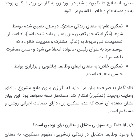
مدنی، اصطلاح «تمکین» بیشتر در مورد زن به کار می رود. تمکین زوجه
به دو دسته عام و خاص تقسیم می شود:
تمکین عام:
به معنای زندگی مشترک در منزل تعیین شده توسط
شوهر (مگر اینکه حق تعیین منزل به زن داده شده باشد)، اطاعت از
تصمیمات کلی مربوط به زندگی مشترک و مدیریت خانواده که
توسط مرد به عنوان رئیس خانواده اتخاذ می شود و حسن معاشرت
با همسر است.
تمکین خاص:
به معنای ایفای وظایف زناشویی و برقراری روابط
جنسی متعارف است.
قانونگذار به صراحت بیان می دارد که اگر زن بدون مانع مشروع از ادای
وظایف زوجیت (تمکین) امتناع کند، مستحق نفقه نخواهد بود. این بیان
نشان دهنده آن است که عدم تمکین زن، دارای ضمانت اجرایی روشن و
مستقیم است.
۱.۲. آیا «تمکین» مفهومی متقابل و متقارن برای زوجین است؟
با وجود وظایف متقابل در زندگی زناشویی، مفهوم «تمکین» به معنای