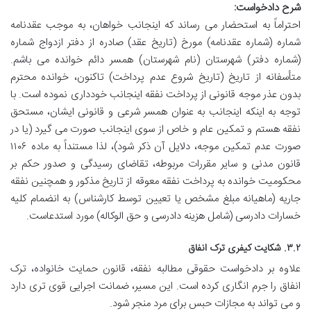
شرح دادخواست:
احتراماً به استحضار می رساند که اینجانب خواهان، به موجب عقدنامه
شماره (شماره عقدنامه) مورخ (تاریخ عقد) صادره از دفتر ازدواج شماره
(شماره دفتر) شهرستان (نام شهرستان) همسر دائم خوانده می باشم.
متأسفانه از تاریخ (تاریخ شروع عدم پرداخت) تاکنون، خوانده محترم
بدون عذر موجه قانونی از پرداخت نفقه اینجانب خودداری نموده است. با
توجه به اینکه اینجانب به عنوان همسر شرعی و قانونی ایشان، مستحق
نفقه هستم و تمکین عام و خاص از سوی اینجانب صورت می گیرد (یا در
صورت عدم تمکین موجه، دلایل آن ذکر شود)، لذا مستنداً به ماده ۱۱۰۶
قانون مدنی و سایر مقررات مربوطه، تقاضای رسیدگی و صدور حکم بر
محکومیت خوانده به پرداخت نفقه معوقه از تاریخ مذکور و همچنین نفقه
جاریه (ماهیانه مبلغ مشخص یا تعیین توسط کارشناس) به انضمام کلیه
خسارات دادرسی (شامل هزینه دادرسی و حق الوکاله) مورد استدعاست.
۳.۲.
شکایت کیفری ترک انفاق
علاوه بر دادخواست حقوقی مطالبه نفقه، قانون حمایت خانواده، ترک
انفاق را جرم انگاری کرده است. این مسیر، ضمانت اجرایی قوی تری دارد
و می تواند به مجازات حبس برای مرد منجر شود.