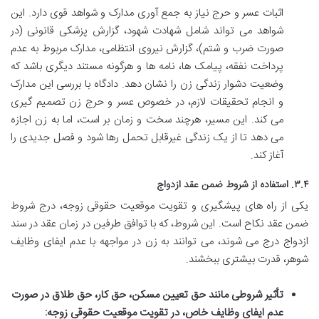
اثبات عسر و حرج نیاز به جمع آوری مدارک و شواهد قوی دارد. این
شواهد می تواند شامل شهادت شهود، گزارش پزشکی قانونی (در
صورت ضرب و شتم)، گزارش نیروی انتظامی، مدارک مربوط به عدم
پرداخت نفقه، پیامک ها، نامه ها و هرگونه مستند دیگری باشد که
وضعیت دشوار زندگی زن را نشان دهد. دادگاه با بررسی این مدارک
و انجام تحقیقات لازم، در خصوص عسر و حرج زن تصمیم گیری
می کند. این مسیر، هرچند سخت و زمان بر است، اما به زن اجازه
می دهد تا از یک زندگی غیرقابل تحمل رها شود و فصل جدیدی را
آغاز کند.
۳.۴.
استفاده از شروط ضمن عقد ازدواج
یکی از راه های پیشگیری و تقویت موقعیت حقوقی زوجه، درج شروط
ضمن عقد نکاح است. این شروط، که با توافق طرفین در زمان عقد در سند
ازدواج درج می شوند، می توانند به زن در مواجهه با عدم ایفای وظایف
شوهر، قدرت بیشتری ببخشند.
تأثیر شروطی مانند حق تعیین مسکن، حق کار، حق طلاق در صورت
عدم ایفای وظایف خاص، در تقویت موقعیت حقوقی زوجه: