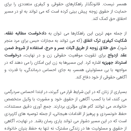
همسر نیست. قانونگذار راهکارهای حقوقی و کیفری متعددی را برای
حمایت از حقوق زوجه پیش بینی کرده است که می تواند به او در مسیر
احقاق حق کمک کند.
از جمله مهم ترین این راهکارها می توان به
دادخواست مطالبه نفقه
،
شکایت کیفری ترک انفاق
(که می تواند به مجازات حبس برای مرد منجر
شود)،
حق طلاق زوجه از طریق اثبات عسر و حرج
،
استفاده از شروط ضمن
عقد ازدواج
برای تقویت موقعیت حقوقی زن و در نهایت،
درخواست
استرداد جهیزیه
اشاره کرد. این مسیرها به زن این امکان را می دهند که در
مواجهه با بی مسئولیتی همسر، به جای احساس درماندگی، با قدرت و
آگاهی حقوقی از خود دفاع کند.
بسیاری از زنان که در این شرایط قرار می گیرند، در ابتدا احساس سردرگمی
می کنند، اما با کسب آگاهی از حقوق خود و مشورت با وکیل متخصص
خانواده، می توانند گام های مؤثری بردارند. جمع آوری دقیق مستندات،
حفظ خونسردی و پرهیز از اقدامات هیجانی، از جمله توصیه های کاربردی
است که در این مسیر دشوار می تواند یاری رسان باشد. در نهایت، آگاهی
از حقوق و مسئولیت ها در زندگی مشترک نه تنها به حفظ بنیان خانواده