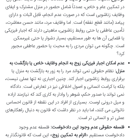
در تمکین عام و خاص، عمدتاً شامل حضور در منزل مشترک و ایفای
وظایف زناشویی است که در صورت عدم انجام، قابل اثبات و دارای
پیامد (مانند قطع نفقه) است. اما وظایف مرد، مانند حسن معاشرت،
تأمین عاطفی یا حتی روابط زناشویی، ماهیتی دارند که اجبار فیزیکی
یا قضایی آن ها به طور مستقیم، بسیار دشوار یا حتی غیرممکن
است. چگونه می توان مردی را به محبت یا حضور عاطفی مجبور
کرد؟
عدم امکان اجبار فیزیکی زوج به انجام وظایف خاص یا بازگشت به
منزل:
نظام حقوقی نمی تواند مرد را به زور به بازگشت به منزل یا
برقراری روابط زناشویی اجبار کند. چنین اجباری نه تنها عملی نیست،
بلکه با کرامت انسانی و اصول اخلاقی نیز در تعارض است. دادگاه
نمی تواند با صدور حکم، شوهر را وادار به کاری کند که نیازمند اراده
و میل درونی اوست. بسیاری از افراد در این نقطه از قانون احساس
ناتوانی می کنند، اما باید در نظر داشت که قانون به دنبال راهکارهای
عملی تر و انسانی تر است.
فلسفه حقوقی عدم وجود این دادخواست:
فلسفه عدم وجود
دادخواست مستقیم «
الزام به تمکین زوج
» این است که قانونگذار به