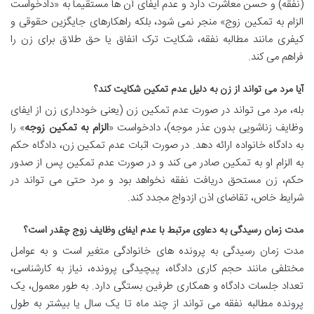
(نفقه) و حسن معاشرت دارد و عدم ایفای آن ها مستقیماً به «دادخواست
الزام به تمکین زوج» منجر نمی شود، بلکه راهکارهای جایگزین حقوقی و
کیفری مانند مطالبه نفقه، شکایت ترک انفاق یا حق طلاق برای زن را
فراهم می کند.
آیا مرد می تواند از زن به دلیل عدم تمکین شکایت کند؟
بله، مرد می تواند در صورت عدم تمکین زن (یعنی خودداری زن از ایفای
وظایف زناشویی بدون عذر موجه)، دادخواست «
الزام به تمکین زوجه
» را
به دادگاه خانواده ارائه دهد. در صورت اثبات عدم تمکین زن، دادگاه حکم
به الزام او به تمکین صادر می کند و در صورت عدم تمکین پس از صدور
حکم، زن مستحق دریافت نفقه نخواهد بود و مرد حتی می تواند در
شرایط خاص، تقاضای اذن ازدواج مجدد کند.
مدت زمان رسیدگی به دعاوی مرتبط با عدم ایفای وظایف زوج چقدر است؟
مدت زمان رسیدگی به پرونده های خانوادگی متغیر است و به عوامل
مختلفی مانند حجم کاری دادگاه، پیچیدگی پرونده، نیاز به کارشناسی،
تعداد جلسات دادگاه و همکاری طرفین بستگی دارد. به طور معمول، یک
پرونده مطالبه نفقه می تواند از چند ماه تا یک سال یا بیشتر به طول