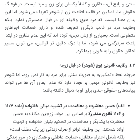
سنتی و رایج آن، متقارن و کاملاً یکسان برای زن و مرد نیست. در فرهنگ
حقوقی ما، تمکین در قالب اطاعت زن از شوهر تعریف می شود. اما این
بدان معنا نیست که مرد هیچ وظیفه ای در قبال همسرش ندارد. بلکه
وظایف مرد در قالب دیگری تعریف شده و دارای ضمانت اجراهای
متفاوتی است. بسیاری از زنان تجربه کرده اند که این عدم تقارن در ابتدا
باعث سردرگمی می شود، اما با درک دقیق تر قوانین، می توان مسیر
احقاق حقوق را به خوبی پیدا کرد.
۱.۳. وظایف قانونی زوج (شوهر) در قبال زوجه
هرچند لفظ «تمکین» به صورت سنتی برای مرد به کار نمی رود، اما شوهر
نیز وظایف قانونی مهمی بر عهده دارد که عدم ایفای آن ها می تواند
پیامدهای حقوقی جدی برای او به دنبال داشته باشد:
الف) حسن معاشرت و معاضدت در تشیید مبانی خانواده (ماده ۱۱۰۳
و ۱۱۰۴ قانون مدنی):
بر اساس این مواد، زوجین مکلف به حسن
معاشرت با یکدیگر و معاضدت در تحکیم بنیان خانواده و تربیت
اولاد هستند. این وظیفه فراتر از صرف زندگی زیر یک سقف است؛
بلکه شامل احترام متقابل، حمایت عاطفی و همکاری در امور زندگی