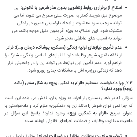
امتناع از برقراری روابط زناشویی بدون عذر شرعی یا قانونی:
این
موضوع نیز، هرچند کمتر به صورت علنی مطرح می شود، اما می
تواند موجب سوء معاشرت و ایجاد نارضایتی عمیق در زندگی
مشترک شود. این امتناع، به ویژه اگر بدون دلیل موجه باشد، می
تواند به آسیب های عاطفی منجر شود.
عدم تأمین نیازهای اولیه زندگی (مسکن، پوشاک، درمان و…):
فراتر
از نفقه نقدی، شوهر وظیفه دارد تا نیازهای اساسی زندگی مشترک را
فراهم آورد. عدم تأمین این نیازها، می تواند زن را در وضعیتی قرار
دهد که زندگی روزمره اش با مشکلات جدی روبرو شود.
۲.۳. چرا دادخواست مستقیم «
الزام به تمکین زوج
» به شکل سنتی (مانند
زوجه) وجود ندارد؟
سؤالی که در ذهن بسیاری از افراد، به ویژه زنان، نقش می بندد این است
که چرا نمی توان شوهر را مانند زن به «تمکین» ملزم کرد و دادخواستی با
عنوان صریح «
الزام به تمکین زوج
» وجود ندارد؟ پاسخ این سؤال در
ماهیت متفاوت وظایف و ضمانت اجراهای قانونی نهفته است:
توضیح ماهیت متفاوت وظایف و ضمانت اجراها:
وظایف اصلی زن