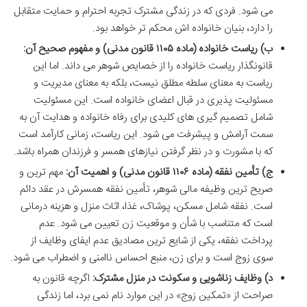
می شود. فردی که در زندگی مشترک تجربه احترام و حمایت متقابل
را دارد، بنیان خانواده اش محکم تر خواهد بود.
ب) ریاست خانواده (ماده ۱۱۰۵ قانون مدنی) و مفهوم صحیح آن:
قانونگذار ریاست خانواده را از خصایص شوهر می داند. اما این
ریاست به معنای سلطه مطلق نیست، بلکه به معنای مدیریت و
مسئولیت پذیری در قبال اعضای خانواده است. این مسئولیت
شامل تصمیم گیری های کلیدی برای رفاه خانواده و هدایت آن به
سمت آرامش و پیشرفت می شود. این ریاست، زمانی کارآمد است
که با مشورت و در نظر گرفتن نیازهای همسر و فرزندان همراه باشد.
ج) تأمین نفقه (ماده ۱۱۰۶ قانون مدنی) و اهمیت آن:
مهم ترین و
صریح ترین وظیفه مالی شوهر، تأمین نفقه همسرش در عقد دائم
است. نفقه شامل مسکن، پوشاک، غذا، اثاث منزل و هزینه درمانی
است که متناسب با شأن و موقعیت زن تعیین می شود. عدم
پرداخت نفقه، یکی از شایع ترین مصادیق عدم ایفای وظایف از
سوی زوج است و برای زن، منبع احساس ناامنی و اضطراب می شود.
د) وظایف زناشویی و سکونت در منزل مشترک:
اگرچه قانون به
صراحت از «تمکین زوج» در این موارد نام نمی برد، اما زندگی