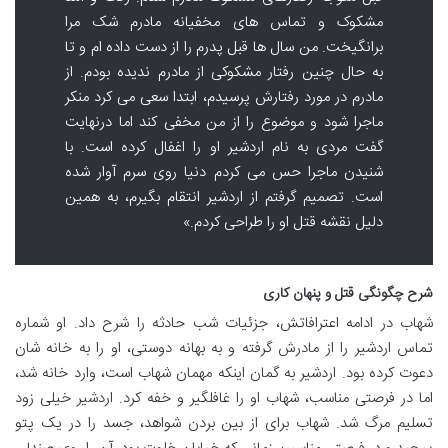
مشکوک و تماس های مخفیانه مادرم شک مرا
برانگیخت. من سال ها قبل پدرم را از دست داده ام و تا
به حال چنین رفتار مشکوکی از مادرم ندیده بودم. از
مادرم در مورد رفتارش پرسیدم، ابتدا سعی می کرد منکر
ماجرا شود و موضوع را از من مخفی کند اما درنهایت
گفت مردی به نام اردشیر او را اغفال کرده است. با
شنیدن ماجرا حس می کردم دنیا روی سرم آوار شده
است. تصمیم گرفتم از اردشیر انتقام بگیرم، به همین
دلیل نقشه قتل او را طراحی کردم.»
شرح چگونگی قتل و پنهان کاری
شهاب در ادامه اعترافاتش، جزئیات شب حادثه را شرح داد. او شماره
تماس اردشیر را از مادرش گرفته و به بهانه دوستی، او را به خانه شان
دعوت کرده بود. اردشیر به گمان اینکه مهمان شهاب است، وارد خانه شد،
اما در فرصتی مناسب، شهاب او را غافلگیر و خفه کرد. اردشیر خیلی زود
تسلیم مرگ شد. شهاب برای از بین بردن شواهد، جسد را در یک پتو