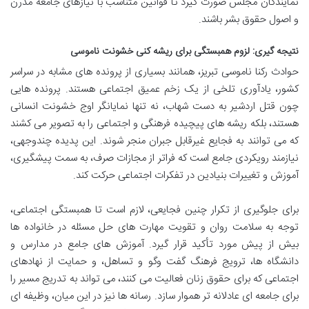
نمایندگان مجلس صورت گیرد تا قوانین متناسب با نیازهای جامعه مدرن
و اصول حقوق بشر باشند.
نتیجه گیری: لزوم همبستگی برای ریشه کنی خشونت ناموسی
حوادث رکنا ناموسی تبریز، همانند بسیاری از پرونده های مشابه در سراسر
کشور، یادآوری تلخی از یک زخم عمیق اجتماعی هستند. پرونده هایی
چون قتل اردشیر به دست شهاب، نه تنها نمایانگر اوج خشونت انسانی
هستند، بلکه ریشه های پیچیده فرهنگی و اجتماعی را به تصویر می کشند
که می توانند به فجایع غیرقابل جبران منجر شوند. این پدیده چندوجهی،
نیازمند رویکردی جامع است که فراتر از مجازات صرف، به سمت پیشگیری،
آموزش و تغییرات بنیادین در تفکرات اجتماعی حرکت کند.
برای جلوگیری از تکرار چنین فجایعی، لازم است تا همبستگی اجتماعی،
توجه به سلامت روان و تقویت مهارت های حل مسئله در خانواده ها
بیش از پیش مورد تأکید قرار گیرد. آموزش های جامع در مدارس و
دانشگاه ها، ترویج فرهنگ گفت وگو و تساهل، و حمایت از نهادهای
اجتماعی که برای حقوق زنان فعالیت می کنند، می تواند به تدریج مسیر را
برای جامعه ای عادلانه تر هموار سازد. رسانه ها نیز در این میان، وظیفه ای