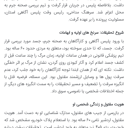
داشت. بلافاصله پلیس در جریان قرار گرفت و تیم بررسی صحنه جرم به
محل اعزام شد. سرهنگ مداحی، رئیس وقت پلیس آگاهی استان،
مسئولیت پرونده را بر عهده گرفت.
شروع تحقیقات: سرنخ های اولیه و ابهامات
با ورود پلیس آگاهی و کارآگاهان به صحنه جرم، جسد مورد بررسی قرار
گرفت. جسد، که تا حدی سوخته بود، متعلق به مردی حدود ۶۰ ساله بود.
تیم پزشکی قانونی در همان ساعات اولیه، زمان مرگ را چند ساعت قبل از
کشف جسد اعلام کرد و آثار کبودی روی گردن، نشان از مرگ بر اثر خفگی
داشت. نکته ای که از همان ابتدا توجه کارآگاهان را به خود جلب کرد، عدم
سرقت پول ها و وسایل ارزشمند مقتول بود. این مسئله، فرضیه قتل با
انگیزه سرقت را تضعیف و مسیر تحقیقات را به سمت انگیزه های دیگر، از
جمله اختلافات شخصی یا ناموسی، سوق داد.
هویت مقتول و زندگی شخصی او
در بازرسی از جیب های مقتول، مدارک شناسایی او به دست آمد. هویت
مقتول، اردشیر نامی ۶۰ ساله بود. با استعلام پلاک خودرو، مشخص شد که
خودروی پژو ۴۰۵ نیز متعلق به خود اردشیر است. تحقیقات بیشتر درباره