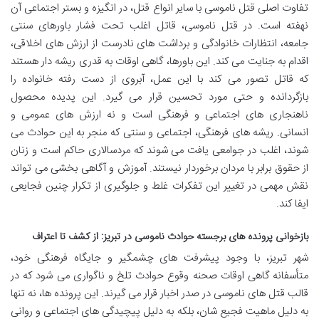
تفاوت اصلی قتل ناموسی با سایر انواع قتل، در انگیزه و بستر اجتماعی آن
نهفته است. در قتل ناموسی، قاتل اغلب تحت فشار باورهای سنتی
جامعه، انتظارات خانوادگی و برداشت های نادرست از ارزش های اخلاقی،
اقدام به جنایت می کند. این باورها، گاهی اوقات به قدری ریشه دار هستند
که قاتل تصور می کند با این عمل، آبروی از دست رفته خانواده را
بازگردانده و حتی مورد تحسین قرار می گیرد. این پدیده محصول
ناهنجاری های اجتماعی و فرهنگی است و نه ارزش های عمومی و
انسانی. ریشه های فرهنگی، اجتماعی و سنتی که منجر به این حوادث می
شوند، اغلب در جوامعی یافت می شوند که مردسالاری حاکم است و زنان
از حقوق برابر با مردان برخوردار نیستند. آموزش و آگاهی بخشی می تواند
نقش مهمی در تغییر این تفکرات غلط و جلوگیری از تکرار چنین فجایعی
ایفا کند.
بازخوانی پرونده های برجسته حوادث ناموسی در تبریز: از کشف تا اعتراف
شهر تبریز، با وجود پیشرفت های چشمگیر و جایگاه فرهنگی خود،
متأسفانه گاهی اوقات صحنه وقوع حوادث تلخ و ناگواری می شود که در
قالب قتل های ناموسی در صدر اخبار قرار می گیرند. این پرونده ها، نه تنها
به دلیل ماهیت فجیع شان، بلکه به دلیل پیچیدگی های اجتماعی و روانی