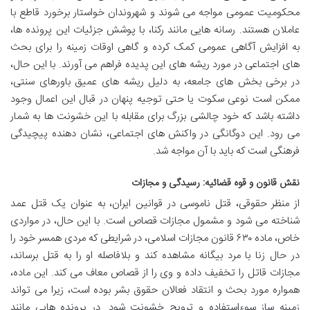
محکومیت عمومی مواجه می شوند و شهروندان خواستار برخورد قاطع با
عاملان هستند. رسانه هایی مانند رکنا، با پوشش جزئیات این پرونده ها،
به افزایش آگاهی عمومی کمک کرده و گاهی اوقات زمینه را برای بحث
های اجتماعی در مورد ریشه های این پدیده فراهم می آورند. با این حال،
در برخی بخش های جامعه، به دلیل ریشه های عمیق باورهای سنتی،
ممکن است نوعی سکوت یا حتی توجیه پنهان در قبال این اعمال وجود
داشته باشد که خود چالشی بزرگ برای مقابله با این خشونت ها به شمار
می رود. این دوگانگی در واکنش های اجتماعی، نشان دهنده پیچیدگی
فرهنگی است که باید با آن مواجه شد.
نقش قانون و قوه قضائیه: رسیدگی و مجازات
از منظر حقوقی، قتل ناموسی در قوانین ایران، به عنوان یک قتل عمد
شناخته می شود و مشمول مجازات قصاص است. با این حال، در مواردی
خاص، ماده ۶۳۰ قانون مجازات اسلامی، در شرایطی که مردی همسر خود را
در حال زنا با مرد بیگانه مشاهده کند و بلافاصله او را به قتل برساند،
مجازات قاتل را تخفیف داده و وی را از قصاص معاف می کند. این ماده،
همواره مورد بحث و انتقاد فعالان حقوق بشر بوده است، زیرا می تواند
زمینه ساز سوءاستفاده و ترویج خشونت شود. در پرونده هایی مانند