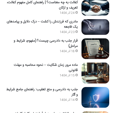
کفالت به چه معناست؟ | راهنمای کامل مفهوم کفالت،
تعریف و ارکان
24 آذر 1404
مادری که فرزندش را کشت – درک دلایل و پیامدهای
یک فاجعه
23 آذر 1404
قرار جلب به دادرسی چیست؟ (مفهوم، شرایط و
مراحل)
18 آذر 1404
ماده مرور زمان شکایت – نحوه محاسبه و مهلت
قانونی
15 آذر 1404
جلب به دادرسی و منع تعقیب: راهنمای جامع شرایط
و آثار
14 آذر 1404