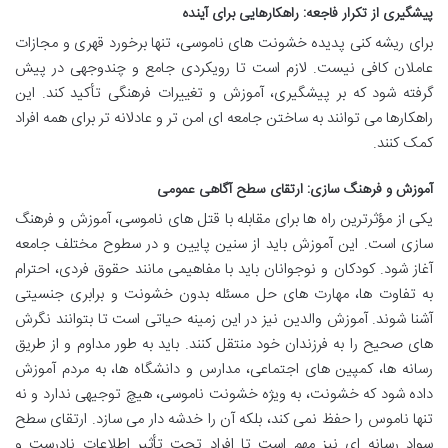
پیشگیری از تکرار فاجعه: راهکارهایی برای آینده
برای ریشه کنی پدیده خشونت های ناموسی، تنها برخورد قهری و مجازات
عاملان کافی نیست. لازم است تا رویکردی جامع و چندوجهی در پیش
گرفته شود که بر پیشگیری، آموزش و تغییرات فرهنگی تأکید کند. این
راهکارها می توانند به ساختن جامعه ای امن تر و عادلانه تر برای همه افراد
کمک کنند.
آموزش و فرهنگ سازی: ارتقای سطح آگاهی عمومی
یکی از مؤثرترین راه ها برای مقابله با قتل های ناموسی، آموزش و فرهنگ
سازی است. این آموزش باید از سنین پایین و در سطوح مختلف جامعه
آغاز شود. کودکان و نوجوانان باید با مفاهیمی مانند حقوق فردی، احترام
به تفاوت ها، مهارت های حل مسئله بدون خشونت و برابری جنسیتی
آشنا شوند. آموزش والدین نیز در این زمینه حیاتی است تا بتوانند نگرش
های صحیح را به فرزندان خود منتقل کنند. باید به طور مداوم و از طریق
رسانه ها، کمپین های اجتماعی، مدارس و دانشگاه ها، به مردم آموزش
داده شود که خشونت، به ویژه خشونت ناموسی، هیچ توجیهی ندارد و نه
تنها ناموس را حفظ نمی کند، بلکه آن را خدشه دار می سازد. ارتقای سطح
سواد رسانه ای نیز مهم است تا افراد تحت تأثیر اطلاعات نادرست و