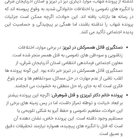
گذشته از پرونده شهاب، موارد دیگری نیز در تبریز و استان آذربایجان شرقی
با انگیزه های ناموسی یا اختلافات خانوادگی شدید به وقوع پیوسته اند که
در رسانه ها بازتاب یافته اند. این حوادث، اگرچه ممکن است جزئیات
پرونده شهاب را نداشته باشند، اما همگی بر پیچیدگی و حساسیت این
پدیده اجتماعی تأکید می کنند.
دستگیری قاتل همسرکش در تبریز:
در برخی موارد، اختلافات
زناشویی و سوءظن های ناموسی به قتل همسر منجر شده است.
معاون اجتماعی فرماندهی انتظامی استان آذربایجان شرقی، از
دستگیری قاتل همسرکش در تبریز خبر داده بود. این گونه پرونده ها
اغلب ناشی از عدم مهارت در حل مسائل، سوءتفاهم ها و عدم بلوغ
فکری است که به جای راه حل منطقی به خشونت می انجامند.
پرونده خانم دکتر تبریزی و قتل شوهرش:
اگرچه این پرونده بیشتر
بر ابعاد خیانت و توطئه تمرکز داشت، اما در پس زمینه های برخی از
این حوادث، مفاهیم ناموسی و حفظ آبرو به شکلی تلویحی یا
مستقیم وجود داشته است. این پرونده خاص، نشان دهنده آن
است که قتل با انگیزه های پیچیده، همواره نیازمند تحقیقات دقیق
و عمیق است.