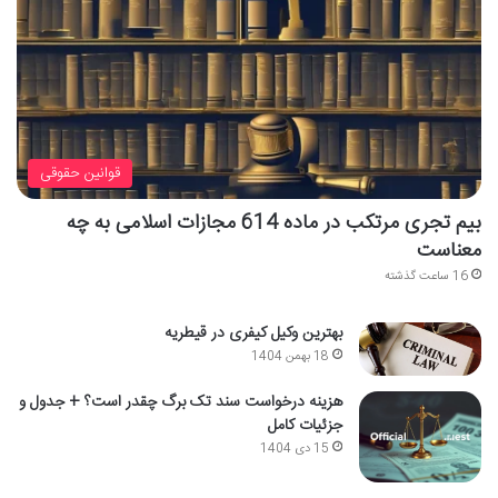
قوانین حقوقی
بیم تجری مرتکب در ماده 614 مجازات اسلامی به چه
معناست
16 ساعت گذشته
بهترین وکیل کیفری در قیطریه
18 بهمن 1404
هزینه درخواست سند تک برگ چقدر است؟ + جدول و
جزئیات کامل
15 دی 1404