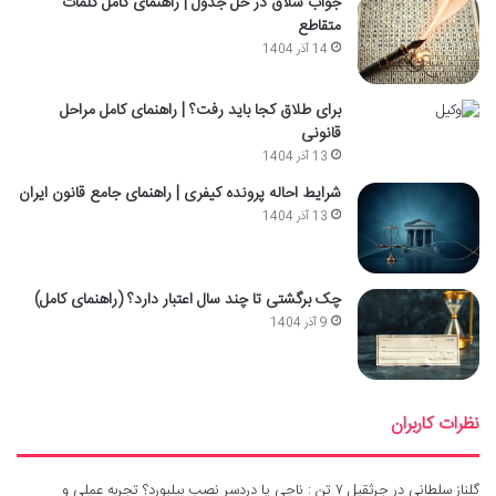
جواب شلاق در حل جدول | راهنمای کامل کلمات
متقاطع
14 آذر 1404
برای طلاق کجا باید رفت؟ | راهنمای کامل مراحل
قانونی
13 آذر 1404
شرایط احاله پرونده کیفری | راهنمای جامع قانون ایران
13 آذر 1404
چک برگشتی تا چند سال اعتبار دارد؟ (راهنمای کامل)
9 آذر 1404
نظرات کاربران
گلناز سلطانی
در
جرثقیل ۷ تن : ناجی یا دردسر نصب بیلبورد؟ تجربه عملی و