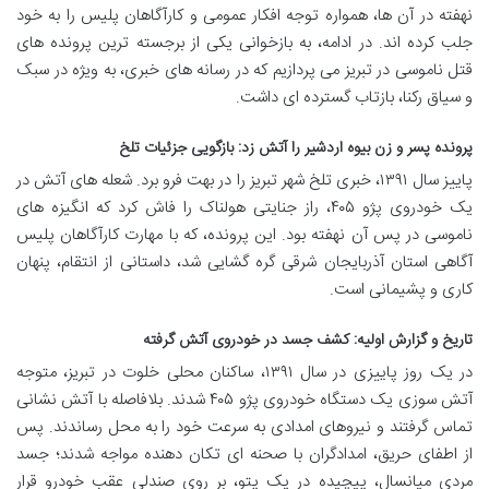
نهفته در آن ها، همواره توجه افکار عمومی و کارآگاهان پلیس را به خود
جلب کرده اند. در ادامه، به بازخوانی یکی از برجسته ترین پرونده های
قتل ناموسی در تبریز می پردازیم که در رسانه های خبری، به ویژه در سبک
و سیاق رکنا، بازتاب گسترده ای داشت.
پرونده پسر و زن بیوه اردشیر را آتش زد: بازگویی جزئیات تلخ
پاییز سال ۱۳۹۱، خبری تلخ شهر تبریز را در بهت فرو برد. شعله های آتش در
یک خودروی پژو ۴۰۵، راز جنایتی هولناک را فاش کرد که انگیزه های
ناموسی در پس آن نهفته بود. این پرونده، که با مهارت کارآگاهان پلیس
آگاهی استان آذربایجان شرقی گره گشایی شد، داستانی از انتقام، پنهان
کاری و پشیمانی است.
تاریخ و گزارش اولیه: کشف جسد در خودروی آتش گرفته
در یک روز پاییزی در سال ۱۳۹۱، ساکنان محلی خلوت در تبریز، متوجه
آتش سوزی یک دستگاه خودروی پژو ۴۰۵ شدند. بلافاصله با آتش نشانی
تماس گرفتند و نیروهای امدادی به سرعت خود را به محل رساندند. پس
از اطفای حریق، امدادگران با صحنه ای تکان دهنده مواجه شدند؛ جسد
مردی میانسال، پیچیده در یک پتو، بر روی صندلی عقب خودرو قرار