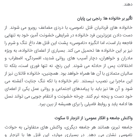
دهند.
تأثیر بر خانواده ها: رنجی بی پایان
خانواده های قربانیان قتل ناموسی، با دردی مضاعف روبرو می شوند. از
دست دادن عزیزترین فرد خانواده در شرایطی خشونت آمیز، خود به تنهایی
فاجعه بار است، اما انگیزه «ناموسی» پشت این قتل ها، داغ ننگ و شرم را
نیز بر این خانواده ها تحمیل می کند. بسیاری از اعضای خانواده، به ویژه
مادران و خواهران، دچار آسیب های روانی شدید، افسردگی، اضطراب و
اختلالات پس از حادثه می شوند. این رنج، نه تنها فوری است، بلکه تا
سالیان متمادی با آن ها همراه خواهد بود. همچنین، خانواده قاتلان نیز از
این ماجرا بی نصیب نیستند. نام خانواده با لکه ننگ جنایت آغشته می
شود و آن ها نیز باید با پیامدهای اجتماعی و روانی عمل یکی از اعضای
خود دست و پنجه نرم کنند. چرخه خشونت و انتقام جویی می تواند نسل
ها ادامه یابد و روابط فامیلی را برای همیشه از بین ببرد.
واکنش جامعه و افکار عمومی: از انزجار تا سکوت
جامعه تبریز، همانند هر جامعه دیگری، واکنش های متفاوتی به حوادث
ناموسی نشان می دهد. در بسیاری موارد، این قتل ها با انزجار و