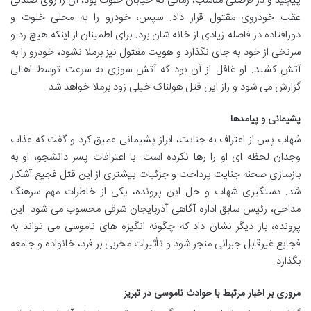
پیچید و در فرصتی مناسب، زمانی که خیابان خلوت بود، آن را روی صندلی
عقب خودروی مقتول قرار داد. سپس، خودرو را به محلی خلوت و
دورافتاده در فاصله زیادی از خانه شان برد. برای اطمینان از اینکه هیچ رد و
سرنخی از خود به جای نگذارد و هویت مقتول نیز برملا نشود، خودرو را به
آتش کشید. او غافل از آن بود که آتش سوزی به سرعت توسط اهالی
گزارش می شود و راز این قتل هولناک خیلی زود برملا خواهد شد.
پشیمانی و پیامدها
شهاب پس از اعتراف به جنایت، ابراز پشیمانی عمیق کرد و گفت که عذاب
وجدان لحظه ای او را رها نکرده است. با اعترافات پسر دانشجو، او به
بازسازی صحنه جنایت پرداخت و جزئیات بیشتری از این قتل فجیع آشکار
شد. دستگیری شهاب و حل این پرونده، یکی از خاطرات مهم سرهنگ
مداحی، رئیس سابق اداره آگاهی آذربایجان شرقی محسوب می شود. این
پرونده، بار دیگر نشان داد که چگونه انگیزه های ناموسی می تواند به
فجایع غیرقابل جبرانی منجر شود و تأثیرات مخربی بر فرد، خانواده و جامعه
بگذارد.
مروری بر اخبار مرتبط با حوادث ناموسی در تبریز