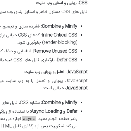
CSS: زیبایی و استایل وب سایت
فایل های CSS مسئول ظاهر و استایل بندی وب سایت هستند. بهینه سازی CSS شامل چندین روش می شود:
Minify و Combine:
فشرده سازی و تجمیع چندین فایل CSS به یک فایل، تعداد درخواس
Inline Critical CSS:
(render-blocking) جلوگیری شود.
Remove Unused CSS:
شناسایی و حذف کدهای CSS که در حال حاضر استف
Defer CSS:
بارگذاری فایل های CSS غیرحیاتی را به تعویق بیندازید تا ابتدا محتوای اصلی صفحه نمایش داده شود.
JavaScript: تعامل و پویایی وب سایت
JavaScript پویایی و تعامل را به وب سایت می آورد، اما می تواند یکی از بزرگترین عوامل کندی نیز باشد.
JavaScript
حیاتی است:
Minify و Combine:
مشابه CSS، فایل های JavaScript را نیز فشرده و تجمیع کنید.
Defer و Async Loading:
با استفاده از ویژ
رندر صفحه انجام دهید.
اجازه می دهد اسکریپت 
async
می کند اسکریپت پس از بارگذاری کامل HTML اجرا شود.