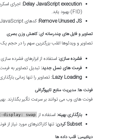
Delay JavaScript execution:
اجرای اسکریپ
(FID) بهبود یابد.
Remove Unused JS:
کدهای JavaScript بلااستفاده را از بین ببرید.
تصاویر و فایل های چندرسانه ای: کاهش وزن بصری
تصاویر و ویدئوها اغلب بزرگترین سهم را در حجم ی
فشرده سازی:
استفاده از ابزارهای فشرده سا
فرمت های نسل جدید:
تبدیل تصاویر به فرمت های مدرن مانند WebP ک
Lazy Loading:
تصاویر را تنها زمانی بارگذاری 
فونت ها: مدیریت منابع تایپوگرافی
فونت های وب می توانند بر سرعت تأثیر بگذارند. بهی
بارگذاری بهینه:
استفاده از
t-display: swap
Subset کردن:
تنها کاراکترهای مورد نیاز از فون
دیتابیس: قلب داده ها