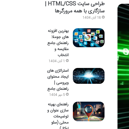
طراحی سایت HTML/CSS |
سازگاری با همه مرورگرها
18 آبان 1404
بهترین افزونه
های جوملا:
راهنمای جامع
مقایسه و
انتخاب
1 آبان 1404
استراتژی های
ایجاد محتوای
ویروسی |
راهنمای جامع
5 مهر 1404
راهنمای بهینه
سازی عنوان و
توضیحات
محلی (سئو
لوکال)