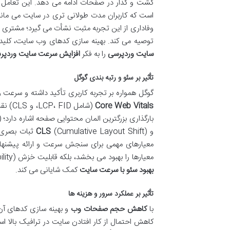
گشت و گذار در صفحات ادامه می دهد. این تعامل ب
است که کاربران مدت طولانی تری در سایت می مانن
وفاداری از این تجربه مثبت نشأت می گیرد؛ مشتری که 
توصیه می کند. بهینه سازی کدهای وب سایت، کلید ا
سایت وردپرسی
را به فکر
افزایش سرعت سایت وردپ
تأثیر بر سئو و رتبه بندی گوگل
گوگل همواره بر تجربه کاربری تأکید داشته و سرعت و
Core Web Vitals
(شامل LCP، FID، و CLS) نقش محوری در این زمینه ایفا می کنند.
بارگذاری بزرگترین المان محتوایی صفحه اشاره دارد؛
و
(Cumulative Layout Shift) ثبات بصری صفحه را ارزیابی می کند. ابزارهایی مانند
CLS
معیارهای مهمی برای سنجش سرعت و ارائه پیشنهادا
معیارها را بهبود می بخشد، بلکه قابلیت خزش (Crawlability) سایت توسط ربات های جستجو را نیز افزایش می دهد که این موضوع به
بهبود سئو با سرعت سایت
کمک شایانی می کند.
تأثیر بر عملکرد سرور و هزینه ها
با
کاهش حجم صفحات وب
و بهینه سازی کدهای آن،
کاهش احتمال از کار افتادن سایت در ترافیک بالا ا