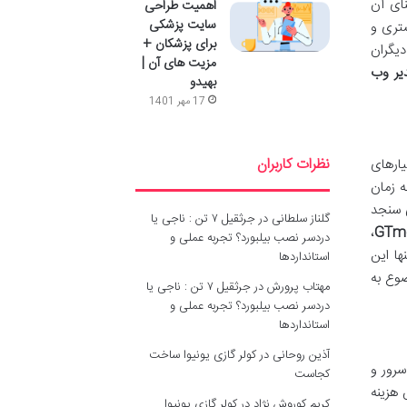
ای آن
اهمیت طراحی
سایت پزشکی
تری و
برای پزشکان +
دیگران
مزیت های آن |
یر وب
بهیدو
17 مهر 1401
نظرات کاربران
یارهای
Largest Contentful ) به زمان
 می سنجد
گلناز سلطانی
در
جرثقیل ۷ تن : ناجی یا
،
GTme
دردسر نصب بیلبورد؟ تجربه عملی و
ها این
استانداردها
مهتاب پرورش
در
جرثقیل ۷ تن : ناجی یا
دردسر نصب بیلبورد؟ تجربه عملی و
استانداردها
آذین روحانی
در
کولر گازی یونیوا ساخت
سرور و
کجاست
 هزینه
کریم کوروش نژاد
در
کولر گازی یونیوا