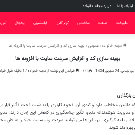
ارتباط با ما
درباره مجله خانواده
داروخانه
صنعت
ساختمان
کولر گازی
لباسشویی
یخچال
آموز
مجله خانواده
»
عمومی
»
بهینه سازی کد و افزایش سرعت سایت با افزونه ها
بهینه سازی کد و افزایش سرعت سایت با افزونه ها
انی: 24 شهریور 1404
60
خواندن این نوشته از مجله خانواده 17 دقیقه طول خواهد کشید
 بارگذاری
داشتن مخاطب دارد و کندی آن، تجربه کاربری را به شدت تحت تأثیر قرار م
و مدیریت هوشمندانه منابع، تأثیر چشمگیری در کاهش این زمان دارند. مدی
ین با به کارگیری این ابزارها می توانند سرعت وب سایت خود را به طرز م
 بهره مند شوند.