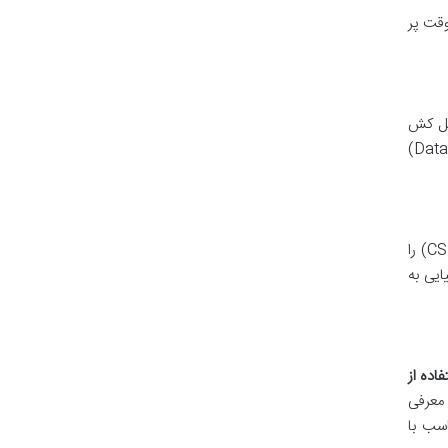
قت پر
امل کش
صفحه (Page Cache)، کش مرورگر (Browser Cache)، کش آبجکت (Object Cache) و کش دیتابیس (Database Cache)
؟ CDN شبکه ای از سرورها در نقاط مختلف جهان است که محتوای استاتیک وب سایت (تصاویر، CSS، JS) را
ایی به
فاده از
 معرفی
اسب با