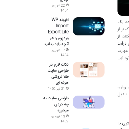
22 شهریور
1404
افزونه WP
ده یک
Import
متر از
Export Lite
ند، از
وردپرس: هر
 درآمد
آنچه باید بدانید
مهارت
17 شهریور
1404
رد این
نکات لازم در
طراحی سایت
طلا فروشی
حرفه ای
 روان،
31 تیر 1402
 تبدیل
طراحی سایت به
چه دردی
میخوره
13 فروردین
1402
ری به