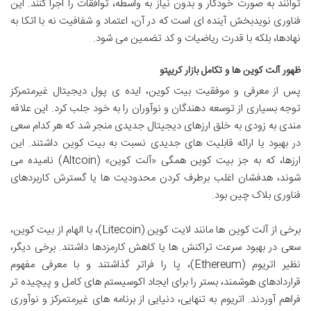
توانند به صورت خودکار و بدون نیاز به واسطه، توافقات را اجرا کنند. این
فناوری نویدبخش آینده ای است که در آن، اعتماد و شفافیت نه با اتکا به
نهادها، بلکه با قدرت ریاضیات و کد تضمین می شود.
ظهور آلت کوین ها و تکامل بازار کریپتو
پس از معرفی و موفقیت بیت کوین، ایده ی پول دیجیتال غیرمتمرکز
توجه بسیاری از توسعه دهندگان و نوآوران را به خود جلب کرد. این علاقه
مندی به زودی به خلق ارزهای دیجیتال جدیدی منجر شد که هر کدام سعی
در بهبود یا ارائه قابلیت های جدیدی نسبت به بیت کوین داشتند. این
ارزها، که به جز بیت کوین همگی «آلت کوین» (Altcoin) نامیده می
شوند، هدفشان اغلب برطرف کردن محدودیت ها یا گسترش کاربردهای
فناوری بلاک چین بود.
برخی از آلت کوین ها مانند لایت کوین (Litecoin)، با الهام از بیت کوین،
سعی در بهبود سرعت تراکنش ها یا کاهش کارمزدها داشتند. برخی دیگر،
نظیر اتریوم (Ethereum)، پا را فراتر گذاشتند و با معرفی مفهوم
قراردادهای هوشمند، بستر را برای ایجاد اکوسیستم های کامل و پیچیده تر
فراهم آوردند. اتریوم به تنهایی، دنیایی از برنامه های غیرمتمرکز و نوآوری