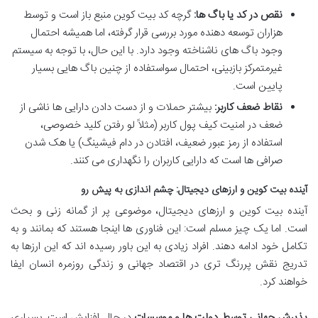
نقص در کد یا باگ ها:
گرچه کد بیت کوین منبع باز است و توسط
هزاران توسعه دهنده مورد بررسی قرار گرفته، اما همیشه احتمال
وجود باگ های ناشناخته وجود دارد. با این حال، با توجه به سیستم
غیرمتمرکز بازبینی، احتمال سواستفاده از چنین باگ هایی بسیار
پایین است.
نقاط ضعف کاربر:
بیشتر حملات و از دست دادن دارایی ها ناشی از
ضعف در امنیت کیف پول کاربر (مثلاً لو رفتن کلید خصوصی،
استفاده از رمز عبور ضعیف، افتادن در دام فیشینگ) یا هک شدن
صرافی ها است که دارایی کاربران را نگهداری می کنند.
آینده بیت کوین و ارزهای دیجیتال: چشم اندازی به پیش رو
آینده بیت کوین و ارزهای دیجیتال، موضوعی پر از گمانه زنی و بحث
است. اما یک چیز مسلم است: این فناوری ها اینجا هستند که بمانند و به
تکامل خود ادامه دهند. افراد زیادی به این باور رسیده اند که این ارزها به
تدریج نقش پررنگ تری در اقتصاد جهانی و زندگی روزمره انسان ایفا
خواهند کرد.
پذیرش جهانی توسط دولت ها و موسسات
در حال افزایش است. بسیاری