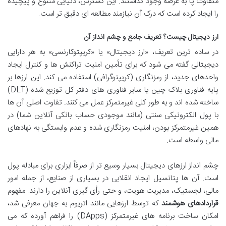
متفاوت پا به عرصه وجود گذاشتند. این گسترش، دنیایی متنوع و پیچیده
را ایجاد کرده است که درک آن نیازمند مطالعه ای دقیق تر است.
ارز دیجیتال چیست؟ تعریف جامع و چشم انداز آن
در ساده ترین تعریف، «ارز دیجیتال» یا «کریپتوکارنسی» به هر دارایی
دیجیتالی گفته می شود که برای تأمین امنیت تراکنش ها و کنترل ایجاد
واحدهای جدید، از رمزنگاری (کریپتوگرافی) استفاده می کند. این ارزها بر
پایه فناوری بلاک چین یا سایر فناوری های دفتر کل توزیع شده (DLT)
ساخته شده اند و به طور کلی غیرمتمرکز عمل می کنند. تفاوت اصلی آن ها
با پول الکترونیکی سنتی (مانند موجودی حساب بانکی آنلاین شما) در
همین غیرمتمرکز بودن، امنیت رمزنگاری شده و عدم وابستگی به نهادهای
مالی واسطه است.
چشم انداز ارزهای دیجیتال بسیار وسیع تر از صرفاً ابزاری برای مبادله پول
است. آن ها پتانسیل ایجاد انقلابی در بسیاری از صنایع، از جمله امور
مالی، لجستیک، مدیریت هویت، و حتی رأی گیری آنلاین را دارند. مفهوم
قراردادهای هوشمند
که توسط ارزهایی مانند اتریوم به جهان معرفی شد،
امکان ساخت برنامه های غیرمتمرکز (DApps) را فراهم آورده که می