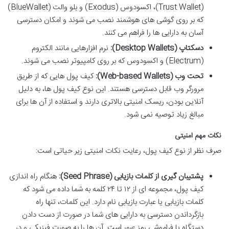
(Trust Wallet)، اکسودوس (Exodus) و بلو والت (BlueWallet)
که بر روی گوشی های هوشمند نصب می شوند و امکان دسترسی
آسان به دارایی ها را فراهم می کنند.
دسکتاپ (Desktop Wallets):
نرم افزارهایی مانند الکتروم
(Electrum) و اکسودوس که بر روی کامپیوتر نصب می شوند.
تحت وب (Web-based Wallets):
کیف پول هایی که از طریق
مرورگر وب قابل دسترسی هستند. این نوع کیف پول ها، به دلیل
آنلاین بودن، ریسک امنیتی بالاتری دارند و استفاده از آن ها برای
مبالغ زیاد توصیه نمی شود.
نکات مهم امنیتی
صرف نظر از نوع کیف پول، رعایت نکات امنیتی زیر حیاتی است:
پشتیبان گیری از کلمات بازیابی (Seed Phrase):
هنگام راه اندازی
کیف پول، مجموعه ای از ۱۲ تا ۲۴ کلمه به شما داده می شود که
کلمات بازیابی یا عبارت بازیابی نام دارد. این کلمات، تنها راه
بازگرداندن دسترسی به دارایی های شما در صورت از دست دادن
دستگاه یا فراموشی رمز عبور است. آن ها را به صورت فیزیکی و در