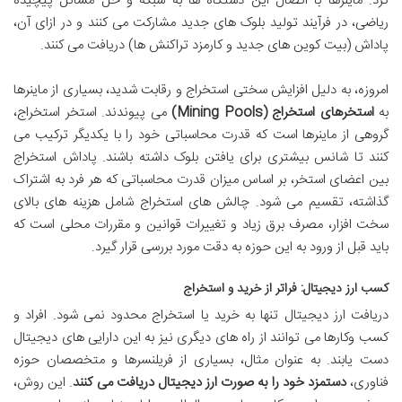
کرد. ماینرها با اتصال این دستگاه ها به شبکه و حل مسائل پیچیده
ریاضی، در فرآیند تولید بلوک های جدید مشارکت می کنند و در ازای آن،
پاداش (بیت کوین های جدید و کارمزد تراکنش ها) دریافت می کنند.
امروزه، به دلیل افزایش سختی استخراج و رقابت شدید، بسیاری از ماینرها
به
استخرهای استخراج (Mining Pools)
می پیوندند. استخر استخراج،
گروهی از ماینرها است که قدرت محاسباتی خود را با یکدیگر ترکیب می
کنند تا شانس بیشتری برای یافتن بلوک داشته باشند. پاداش استخراج
بین اعضای استخر، بر اساس میزان قدرت محاسباتی که هر فرد به اشتراک
گذاشته، تقسیم می شود. چالش های استخراج شامل هزینه های بالای
سخت افزار، مصرف برق زیاد و تغییرات قوانین و مقررات محلی است که
باید قبل از ورود به این حوزه به دقت مورد بررسی قرار گیرد.
کسب ارز دیجیتال: فراتر از خرید و استخراج
دریافت ارز دیجیتال تنها به خرید یا استخراج محدود نمی شود. افراد و
کسب وکارها می توانند از راه های دیگری نیز به این دارایی های دیجیتال
دست یابند. به عنوان مثال، بسیاری از فریلنسرها و متخصصان حوزه
فناوری،
دستمزد خود را به صورت ارز دیجیتال دریافت می کنند
. این روش،