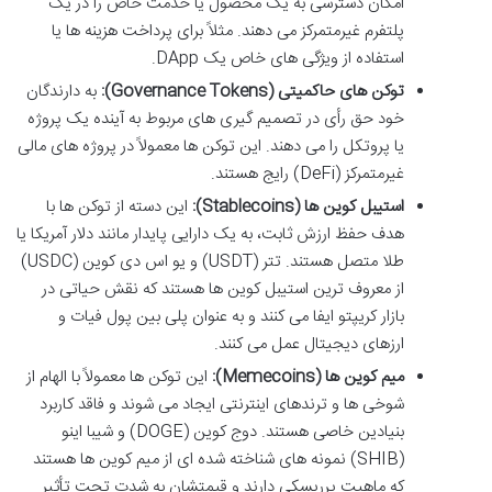
امکان دسترسی به یک محصول یا خدمت خاص را در یک
پلتفرم غیرمتمرکز می دهند. مثلاً برای پرداخت هزینه ها یا
استفاده از ویژگی های خاص یک DApp.
توکن های حاکمیتی (Governance Tokens):
به دارندگان
خود حق رأی در تصمیم گیری های مربوط به آینده یک پروژه
یا پروتکل را می دهند. این توکن ها معمولاً در پروژه های مالی
غیرمتمرکز (DeFi) رایج هستند.
استیبل کوین ها (Stablecoins):
این دسته از توکن ها با
هدف حفظ ارزش ثابت، به یک دارایی پایدار مانند دلار آمریکا یا
طلا متصل هستند. تتر (USDT) و یو اس دی کوین (USDC)
از معروف ترین استیبل کوین ها هستند که نقش حیاتی در
بازار کریپتو ایفا می کنند و به عنوان پلی بین پول فیات و
ارزهای دیجیتال عمل می کنند.
میم کوین ها (Memecoins):
این توکن ها معمولاً با الهام از
شوخی ها و ترندهای اینترنتی ایجاد می شوند و فاقد کاربرد
بنیادین خاصی هستند. دوج کوین (DOGE) و شیبا اینو
(SHIB) نمونه های شناخته شده ای از میم کوین ها هستند
که ماهیت پرریسکی دارند و قیمتشان به شدت تحت تأثیر