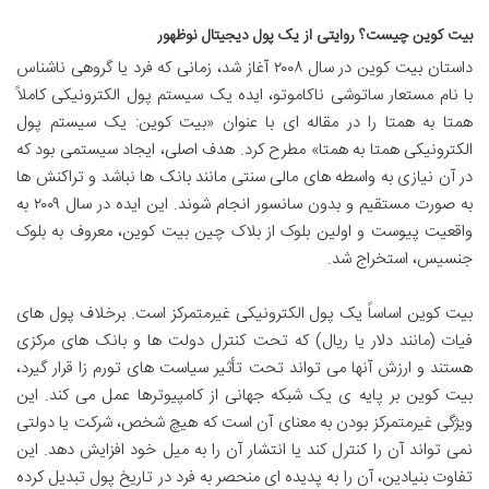
بیت کوین چیست؟ روایتی از یک پول دیجیتال نوظهور
داستان بیت کوین در سال ۲۰۰۸ آغاز شد، زمانی که فرد یا گروهی ناشناس
با نام مستعار ساتوشی ناکاموتو، ایده یک سیستم پول الکترونیکی کاملاً
همتا به همتا را در مقاله ای با عنوان «بیت کوین: یک سیستم پول
الکترونیکی همتا به همتا» مطرح کرد. هدف اصلی، ایجاد سیستمی بود که
در آن نیازی به واسطه های مالی سنتی مانند بانک ها نباشد و تراکنش ها
به صورت مستقیم و بدون سانسور انجام شوند. این ایده در سال ۲۰۰۹ به
واقعیت پیوست و اولین بلوک از بلاک چین بیت کوین، معروف به بلوک
جنسیس، استخراج شد.
بیت کوین اساساً یک پول الکترونیکی غیرمتمرکز است. برخلاف پول های
فیات (مانند دلار یا ریال) که تحت کنترل دولت ها و بانک های مرکزی
هستند و ارزش آنها می تواند تحت تأثیر سیاست های تورم زا قرار گیرد،
بیت کوین بر پایه ی یک شبکه جهانی از کامپیوترها عمل می کند. این
ویژگی غیرمتمرکز بودن به معنای آن است که هیچ شخص، شرکت یا دولتی
نمی تواند آن را کنترل کند یا انتشار آن را به میل خود افزایش دهد. این
تفاوت بنیادین، آن را به پدیده ای منحصر به فرد در تاریخ پول تبدیل کرده