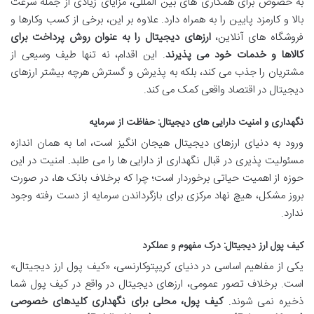
به خصوص برای همکاری های بین المللی، مزایای زیادی از جمله سرعت
بالا و کارمزد پایین را به همراه دارد. علاوه بر این، برخی از کسب وکارها و
فروشگاه های آنلاین،
ارزهای دیجیتال را به عنوان روش پرداخت برای
کالاها و خدمات خود می پذیرند
. این اقدام، نه تنها طیف وسیعی از
مشتریان را جذب می کند، بلکه به پذیرش و گسترش هرچه بیشتر ارزهای
دیجیتال در اقتصاد واقعی کمک می کند.
نگهداری و امنیت دارایی های دیجیتال: حفاظت از سرمایه
ورود به دنیای ارزهای دیجیتال هیجان انگیز است، اما به همان اندازه
مسئولیت پذیری در قبال نگهداری از دارایی ها را می طلبد. امنیت در این
حوزه از اهمیت حیاتی برخوردار است؛ چرا که برخلاف بانک ها، در صورت
بروز مشکل، هیچ نهاد مرکزی برای بازگرداندن سرمایه از دست رفته وجود
ندارد.
کیف پول ارز دیجیتال: درک مفهوم و عملکرد
یکی از مفاهیم اساسی در دنیای کریپتوکارنسی، «کیف پول ارز دیجیتال»
است. برخلاف تصور عمومی، ارزهای دیجیتال در واقع در کیف پول شما
ذخیره نمی شوند.
کیف پول، محلی برای نگهداری کلیدهای خصوصی