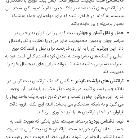
محاسباتی شبکه ماینینگ استوار است. جعل بیت کوین یا دستکاری
در تراکنش های ثبت شده در بلاک چین، تقریباً غیرممکن است. این
سیستم به گونه ای طراحی شده که برای مهاجمان، حمله به شبکه
بسیار پرهزینه و بی فایده باشد.
حمل و نقل آسان و جهانی:
بیت کوین را می توان به راحتی در
سراسر جهان و بدون محدودیت های مرزی یا نظارت بانکی انتقال
داد. این ویژگی، آن را به ابزاری قدرتمند برای نقل و انتقالات بین
المللی و کمک های بشردوستانه تبدیل کرده است. کافی است فرد به
اینترنت دسترسی داشته باشد تا بتواند دارایی های دیجیتال خود را
مدیریت کند.
تراکنش های برگشت ناپذیر:
هنگامی که یک تراکنش بیت کوین در
بلاک چین ثبت و تأیید می شود، دیگر امکان بازگرداندن آن وجود
ندارد. این ویژگی، جلوی تقلب و خرج کردن دوباره یک واحد پول را
می گیرد و به شبکه استحکام می بخشد. البته این نکته، لزوم دقت
فراوان در انجام تراکنش ها را نیز یادآوری می کند.
نیمه ناشناس بودن:
برخلاف سیستم های بانکی که هویت شما به
حساب هایتان گره خورده است، تراکنش های بیت کوین به صورت
نیمه ناشناس انجام می شوند. به این معنا که هویت واقعی فرستنده