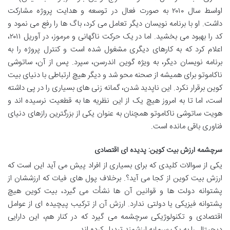
اواسط سال ۲۰۱۰ به صورت فعال در توسعه و هدایت پروژه مشارکت
داشت. او با برنامه نویسان دیگر تعامل می کرد، باگ ها را رفع می نمود و
کد را بهبود می بخشید. اما در یک حرکت ناگهانی و مرموز، در آوریل ۲۰۱۱،
اعلام کرد که به کارهای دیگری مشغول شده است و کنترل پروژه را به
برنامه نویسان دیگر، به ویژه گوین اندرسن، سپرد. پس از آن، ساتوشی
ناکاموتو برای همیشه از صحنه محو شد و دیگر هیچ ارتباطی با دنیای بیت
کوین برقرار نکرد. این ناپدید شدن، گمانه زنی های بسیاری را در پی داشته
است، اما تا به امروز هیچ یک از این نظریه ها به قطعیت نرسیده اند و
هویت ساتوشی ناکاموتو همچنان به عنوان یکی از بزرگترین رازهای دنیای
فناوری باقی مانده است.
سرچشمه ارزش بیت کوین: پدیده ای اقتصادی
یکی از سوالات کلیدی که برای بسیاری از افراد پیش می آید این است که
ارزش بیت کوین از کجا می آید؟. برخلاف پول های فیات که ارزششان از
پشتوانه دولت ها و قوانین آن ها نشأت می گیرد، بیت کوین هیچ
پشتوانه فیزیکی یا دولتی ندارد. ارزش آن از ترکیب پیچیده ای از عوامل
اقتصادی و تکنولوژیکی سرچشمه می گیرد که در کنار هم، این دارایی
دیجیتال را به یک سرمایه ارزشمند تبدیل کرده اند.