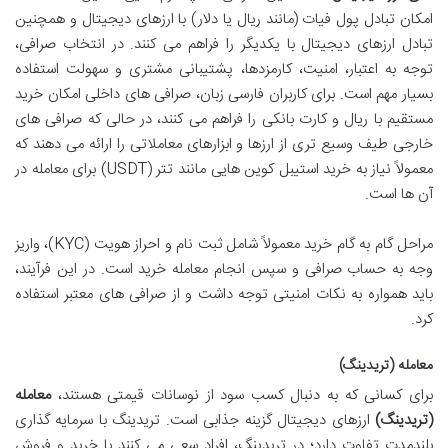
امکان تبادل پول فیات (مانند ریال یا دلار) با ارزهای دیجیتال و همچنین
تبادل ارزهای دیجیتال با یکدیگر را فراهم می کنند. در انتخاب صرافی،
توجه به اعتبار، امنیت، کارمزدها، پشتیبانی مشتری و سهولت استفاده
بسیار مهم است. برای کاربران فارسی زبان، صرافی های داخلی امکان خرید
مستقیم با ریال و کارت بانکی را فراهم می کنند، در حالی که صرافی های
خارجی طیف وسیع تری از ارزها و ابزارهای معاملاتی را ارائه می دهند که
معمولاً نیاز به خرید استیبل کوین هایی مانند تتر (USDT) برای معامله در
آن ها است.
مراحل گام به گام خرید معمولاً شامل ثبت نام و احراز هویت (KYC)، واریز
وجه به حساب صرافی و سپس انجام معامله خرید است. در این فرآیند،
باید همواره به نکات امنیتی توجه داشت و از صرافی های معتبر استفاده
کرد.
معامله (تریدینگ)
برای کسانی که به دنبال کسب سود از نوسانات قیمتی هستند،
معامله
(تریدینگ)
ارزهای دیجیتال گزینه جذابی است. تریدینگ با سرمایه گذاری
بلندمدت تفاوت دارد؛ در تریدینگ، افراد سعی می کنند با خرید و فروش