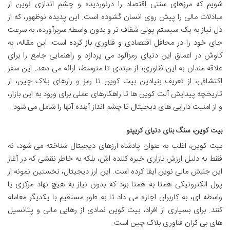
شویم که مرزهای سنتی اقتصاد را درنوردیده و چشم اندازی نوین از
مبادلات مالی را پیش روی انسان گشوده است. این پدیده نوظهور، که از
دل نیاز به یک سیستم پولی شفاف تر و بدون واسطه سربرآورده، به سرعت
جای خود را در محافل اقتصادی و فناوری باز کرده است. این مقاله، به
کاوش در اعماق این دنیای رمزآلود می پردازد و راهنمایی جامع را برای
علاقه مندان به این فناوری، از مبتدی تا متوسط، ارائه می دهد. این سفر
اکتشافی، از تعریف بنیادین بیت کوین تا رمز و رازهای بلاک چین، از
تاریخچه پیدایش آلت کوین ها تا راهکارهای عملی برای ورود به این بازار،
و از امنیت دارایی های دیجیتال تا چشم انداز آینده آنها را شامل می شود.
بیت کوین، سنگ بنای دنیای کریپتو
بیت کوین، اغلب به عنوان پادشاه ارزهای دیجیتال شناخته می شود، نه
فقط به دلیل ارزش بازاری خیره کننده اش، بلکه به خاطر نقشی که در آغاز
این جنبش مالی نوین ایفا کرده است. این ارز دیجیتال، نخستین نمونه از
پول الکترونیکی همتا به همتا بود که بدون نیاز به هیچ نهاد مرکزی یا
واسطه ای، به کاربران اجازه می داد تا به طور مستقیم با یکدیگر معامله
کنند. برای بسیاری از افراد، بیت کوین نمادی از رهایی مالی و پتانسیل
های بی کران فناوری بلاک چین است.