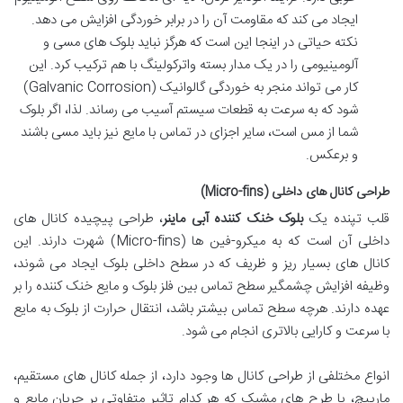
ایجاد می کند که مقاومت آن را در برابر خوردگی افزایش می دهد.
نکته حیاتی در اینجا این است که هرگز نباید بلوک های مسی و
آلومینیومی را در یک مدار بسته واترکولینگ با هم ترکیب کرد. این
کار می تواند منجر به خوردگی گالوانیک (Galvanic Corrosion)
شود که به سرعت به قطعات سیستم آسیب می رساند. لذا، اگر بلوک
شما از مس است، سایر اجزای در تماس با مایع نیز باید مسی باشند
و برعکس.
طراحی کانال های داخلی (Micro-fins)
قلب تپنده یک
بلوک خنک کننده آبی ماینر
، طراحی پیچیده کانال های
داخلی آن است که به میکرو-فین ها (Micro-fins) شهرت دارند. این
کانال های بسیار ریز و ظریف که در سطح داخلی بلوک ایجاد می شوند،
وظیفه افزایش چشمگیر سطح تماس بین فلز بلوک و مایع خنک کننده را بر
عهده دارند. هرچه سطح تماس بیشتر باشد، انتقال حرارت از بلوک به مایع
با سرعت و کارایی بالاتری انجام می شود.
انواع مختلفی از طراحی کانال ها وجود دارد، از جمله کانال های مستقیم،
مارپیچ، یا طرح های مشبک که هر کدام تاثیر متفاوتی بر جریان مایع و