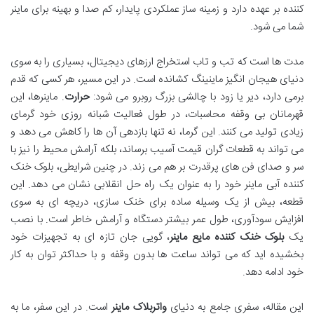
کننده بر عهده دارد و زمینه ساز عملکردی پایدار، کم صدا و بهینه برای ماینر
شما می شود.
مدت ها است که تب و تاب استخراج ارزهای دیجیتال، بسیاری را به سوی
دنیای هیجان انگیز ماینینگ کشانده است. در این مسیر، هر کسی که قدم
برمی دارد، دیر یا زود با چالشی بزرگ روبرو می شود:
حرارت
. ماینرها، این
قهرمانان بی وقفه محاسبات، در طول فعالیت شبانه روزی خود گرمای
زیادی تولید می کنند. این گرما، نه تنها بازدهی آن ها را کاهش می دهد و
می تواند به قطعات گران قیمت آسیب برساند، بلکه آرامش محیط را نیز با
سر و صدای فن های پرقدرت بر هم می زند. در چنین شرایطی، بلوک خنک
کننده آبی ماینر خود را به عنوان یک راه حل انقلابی نشان می دهد. این
قطعه، بیش از یک وسیله ساده برای خنک سازی، دریچه ای به سوی
افزایش سودآوری، طول عمر بیشتر دستگاه و آرامش خاطر است. با نصب
یک
بلوک خنک کننده مایع ماینر
، گویی جان تازه ای به تجهیزات خود
بخشیده اید که می تواند ساعت ها بدون وقفه و با حداکثر توان به کار
خود ادامه دهد.
این مقاله، سفری جامع به دنیای
واتربلاک ماینر
است. در این سفر، ما به