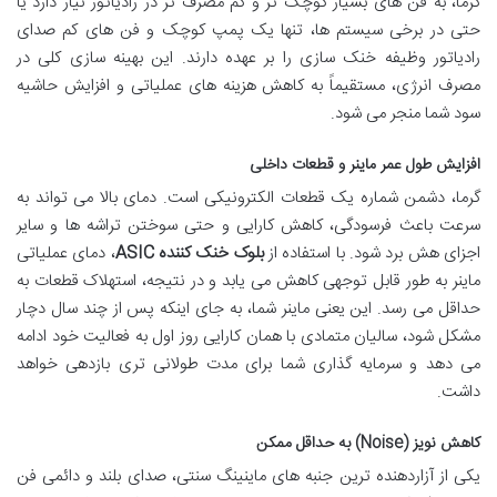
گرما، به فن های بسیار کوچک تر و کم مصرف تر در رادیاتور نیاز دارد یا
حتی در برخی سیستم ها، تنها یک پمپ کوچک و فن های کم صدای
رادیاتور وظیفه خنک سازی را بر عهده دارند. این بهینه سازی کلی در
مصرف انرژی، مستقیماً به کاهش هزینه های عملیاتی و افزایش حاشیه
سود شما منجر می شود.
افزایش طول عمر ماینر و قطعات داخلی
گرما، دشمن شماره یک قطعات الکترونیکی است. دمای بالا می تواند به
سرعت باعث فرسودگی، کاهش کارایی و حتی سوختن تراشه ها و سایر
اجزای هش برد شود. با استفاده از
بلوک خنک کننده ASIC
، دمای عملیاتی
ماینر به طور قابل توجهی کاهش می یابد و در نتیجه، استهلاک قطعات به
حداقل می رسد. این یعنی ماینر شما، به جای اینکه پس از چند سال دچار
مشکل شود، سالیان متمادی با همان کارایی روز اول به فعالیت خود ادامه
می دهد و سرمایه گذاری شما برای مدت طولانی تری بازدهی خواهد
داشت.
کاهش نویز (Noise) به حداقل ممکن
یکی از آزاردهنده ترین جنبه های ماینینگ سنتی، صدای بلند و دائمی فن