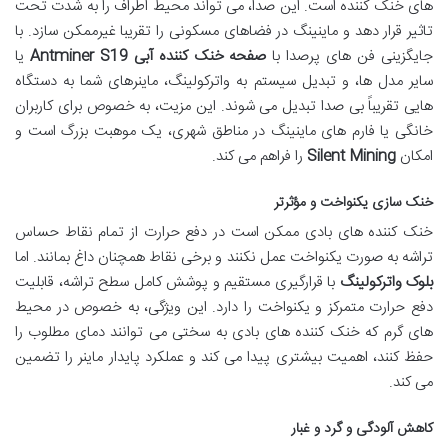
های خنک کننده است. این صدا، می تواند محیط اطراف را به شدت تحت
تاثیر قرار دهد و ماینینگ در فضاهای مسکونی را تقریبا غیرممکن سازد. با
جایگزینی فن های پرصدا با
صفحه خنک کننده آبی Antminer S19
یا
سایر مدل ها، و تبدیل سیستم به واترکولینگ، ماینرهای شما به دستگاه
هایی تقریباً بی صدا تبدیل می شوند. این مزیت، به خصوص برای کاربران
خانگی یا فارم های ماینینگ در مناطق شهری، یک موهبت بزرگ است و
امکان
Silent Mining
را فراهم می کند.
خنک سازی یکنواخت و مؤثرتر
خنک کننده های بادی ممکن است در دفع حرارت از تمام نقاط حساس
تراشه به صورت یکنواخت عمل نکنند و برخی نقاط همچنان داغ بمانند. اما
بلوک واترکولینگ
با قرارگیری مستقیم و پوشش کامل سطح تراشه، قابلیت
دفع حرارت متمرکز و یکنواخت را دارد. این ویژگی، به خصوص در محیط
های گرم که خنک کننده های بادی به سختی می توانند دمای مطلوب را
حفظ کنند، اهمیت بیشتری پیدا می کند و عملکرد پایدار ماینر را تضمین
می کند.
کاهش آلودگی و گرد و غبار