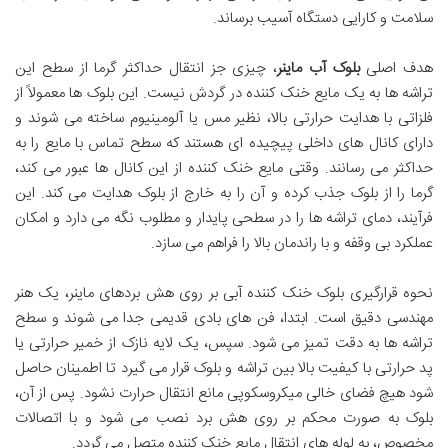
سلامت و کارایی دستگاه آسیب برساند.
هدف اصلی
بلوک آب ماینر
، چیزی جز انتقال حداکثر گرما از سطح این
تراشه ها به یک مایع خنک کننده در گردش نیست. این بلوک ها معمولاً از
فلزاتی با هدایت حرارتی بالا، نظیر مس یا آلومینیوم ساخته می شوند و
دارای کانال های داخلی پیچیده ای هستند که سطح تماس با مایع را به
حداکثر می رسانند. وقتی مایع خنک کننده از این کانال ها عبور می کند،
گرما را از بلوک جذب کرده و آن را به خارج از بلوک هدایت می کند. این
فرآیند، دمای تراشه ها را در سطحی پایدار و مطلوب نگه می دارد و امکان
عملکرد بی وقفه و با راندمان بالا را فراهم می سازد.
نحوه قرارگیری بلوک خنک کننده آبی بر روی هش بردهای ماینر، یک هنر
مهندسی دقیق است. ابتدا، فن های بادی قدیمی جدا می شوند و سطح
تراشه ها به دقت تمیز می شود. سپس، یک لایه نازک از خمیر حرارتی یا
پد حرارتی با کیفیت بالا بین تراشه و بلوک قرار می گیرد تا اطمینان حاصل
شود هیچ فضای خالی میکروسکوپی مانع انتقال حرارت نشود. پس از آن،
بلوک به صورت محکم بر روی هش برد نصب می شود و با اتصالات
مخصوص، به لوله های انتقال مایع خنک کننده متصل می گردد.