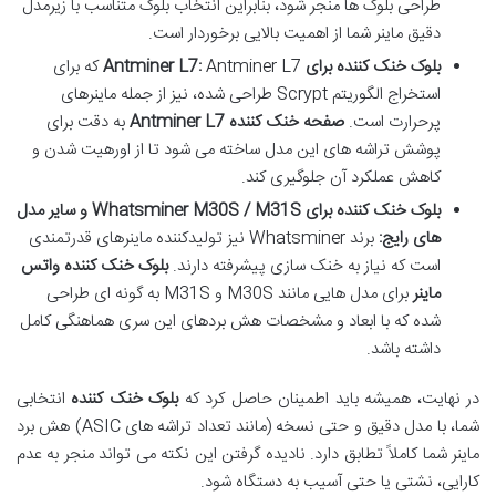
طراحی بلوک ها منجر شود، بنابراین انتخاب بلوک متناسب با زیرمدل
دقیق ماینر شما از اهمیت بالایی برخوردار است.
بلوک خنک کننده برای Antminer L7:
Antminer L7 که برای
استخراج الگوریتم Scrypt طراحی شده، نیز از جمله ماینرهای
پرحرارت است.
صفحه خنک کننده Antminer L7
به دقت برای
پوشش تراشه های این مدل ساخته می شود تا از اورهیت شدن و
کاهش عملکرد آن جلوگیری کند.
بلوک خنک کننده برای Whatsminer M30S / M31S و سایر مدل
های رایج:
برند Whatsminer نیز تولیدکننده ماینرهای قدرتمندی
است که نیاز به خنک سازی پیشرفته دارند.
بلوک خنک کننده واتس
ماینر
برای مدل هایی مانند M30S و M31S به گونه ای طراحی
شده که با ابعاد و مشخصات هش بردهای این سری هماهنگی کامل
داشته باشد.
در نهایت، همیشه باید اطمینان حاصل کرد که
بلوک خنک کننده
انتخابی
شما، با مدل دقیق و حتی نسخه (مانند تعداد تراشه های ASIC) هش برد
ماینر شما کاملاً تطابق دارد. نادیده گرفتن این نکته می تواند منجر به عدم
کارایی، نشتی یا حتی آسیب به دستگاه شود.