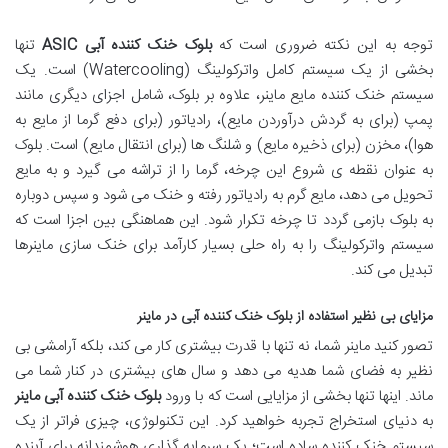
توجه به این نکته ضروری است که
بلوک خنک کننده آبی ASIC
تنها
بخشی از یک سیستم کامل واترکولینگ (Watercooling) است. یک
سیستم خنک کننده مایع ماینر، علاوه بر بلوک، شامل اجزای دیگری مانند
پمپ (برای به گردش درآوردن مایع)، رادیاتور (برای دفع گرما از مایع به
هوا)، مخزن (برای ذخیره مایع) و شلنگ ها (برای انتقال مایع) است. بلوک
به عنوان نقطه ی شروع این چرخه، گرما را از تراشه می گیرد و به مایع
تحویل می دهد، مایع گرم به رادیاتور رفته و خنک می شود و سپس دوباره
به بلوک بازمی گردد تا چرخه تکرار شود. این هماهنگی بین اجزا است که
سیستم واترکولینگ را به راه حلی بسیار کارآمد برای خنک سازی ماینرها
تبدیل می کند.
مزایای بی نظیر استفاده از بلوک خنک کننده آبی در ماینر
تصور کنید ماینر شما، نه تنها با قدرت بیشتری کار می کند، بلکه آرامشی بی
نظیر به فضای شما هدیه می دهد و سال های بیشتری در کنار شما می
ماند. اینها تنها بخشی از مزایایی است که با ورود
بلوک خنک کننده آبی ماینر
به دنیای استخراج تجربه خواهید کرد. این تکنولوژی، چیزی فراتر از یک
سیستم خنک کننده ساده است؛ یک سرمایه گذاری هوشمندانه برای آینده