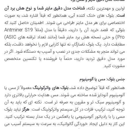
اولین و مهمترین نکته،
شناخت مدل دقیق ماینر شما و نوع هش برد آن
است.
بلوک های خنک کننده آبی، همانطور که قبلاً اشاره شد، به صورت
اختصاصی برای هر مدل ماینر طراحی می شوند. اطمینان حاصل کنید که
بلوکی که قصد خرید آن را دارید، دقیقاً با مدل (مثلاً Antminer S19
Pro) و حتی نسخه هش برد ماینر شما (مانند تعداد تراشه های ASIC)
مطابقت دارد. یک بلوک ناسازگار، نه تنها کارایی لازم را نخواهد داشت، بلکه
می تواند منجر به مشکلات جدی در نصب و آسیب به دستگاه شود. اگر در
مورد مدل دقیق تردید دارید، حتماً با فروشنده یا تکنسین متخصص
مشورت کنید.
جنس بلوک: مس یا آلومینیوم
همانطور که قبلاً توضیح داده شد،
بلوک های واترکولینگ
معمولاً از مس یا
آلومینیوم آنودایز شده ساخته می شوند. مس هدایت حرارتی بالاتری دارد
و آلومینیوم سبک تر و مقرون به صرفه تر است. نکته ای که باید به آن
توجه کنید، ترکیب فلزات در کل سیستم واترکولینگ است.
هرگز
نباید بلوک
مسی را با رادیاتور آلومینیومی یا بالعکس در یک مدار بسته ترکیب کنید.
این کار به دلیل ایجاد خوردگی گالوانیک، به سرعت به سیستم آسیب می