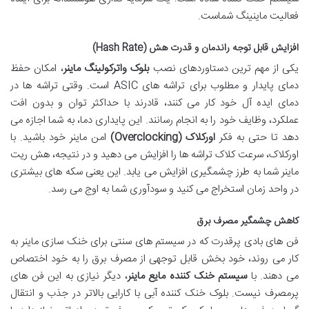
فعالیت ماینینگ شماست.
افزایش قابل توجه راندمان و قدرت هش (Hash Rate)
یکی از مهم ترین دستاوردهای نصب
بلوک واترکولینگ ماینر
، امکان حفظ
دمای پایدار و مطلوب برای تراشه های ASIC است. وقتی تراشه ها در
دمای ایده آل خود کار می کنند، قادرند با حداکثر توان و بدون افت
عملکرد، وظایف خود را به انجام رسانند. این پایداری دما، به شما اجازه می
دهد تا حتی به فکر
اورکلاک (Overclocking)
امن ماینر خود باشید. با
اورکلاک، سرعت کلاک تراشه ها را افزایش می دهید و در نتیجه، هش ریت
ماینر شما به طرز چشمگیری افزایش می یابد. این یعنی سکه های بیشتری
در واحد زمان استخراج می کنید و سودآوری شما به اوج می رسد.
کاهش چشمگیر مصرف برق
فن های بادی پرقدرت که در سیستم های سنتی برای خنک سازی ماینر به
کار می روند، خود بخش قابل توجهی از مصرف برق را به خود اختصاص
می دهند. با
سیستم خنک کننده مایع ماینر
، دیگر نیازی به این فن های
پرمصرف نیست. بلوک خنک کننده آبی با کارایی بالاتر در جذب و انتقال