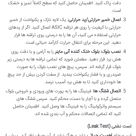
دقت پاک کنید. اطمینان حاصل کنید که سطح کاملاً تمیز و خشک
است.
اعمال خمیر حرارتی/پد حرارتی:
یک لایه نازک و یکنواخت از خمیر
حرارتی با کیفیت را روی هر تراشه ASIC اعمال کنید. اگر از پدهای
حرارتی استفاده می کنید، آن ها را به درستی روی تراشه ها قرار
دهید. این مرحله برای انتقال حرارت کارآمد حیاتی است.
نصب بلوک:
بلوک خنک کننده آبی ماینر
را به آرامی و با دقت روی
هش برد قرار دهید. مطمئن شوید که تمامی تراشه ها به درستی زیر
بلوک قرار گرفته اند. سپس، پیچ های نصب بلوک را به صورت
ضربدری و با فشار یکنواخت ببندید. از سفت کردن بیش از حد پیچ
ها خودداری کنید تا به هش برد آسیب نرسد.
اتصال شلنگ ها:
فیتینگ ها را به پورت های ورودی و خروجی بلوک
متصل کرده و با آچار یا دست، محکم کنید. سپس شلنگ های
سیستم واترکولینگ را به فیتینگ ها وصل کنید. اطمینان حاصل
کنید که تمامی اتصالات محکم و آب بندی شده اند.
تست نشتی (Leak Test)
این مرحله
اهمیت حیاتی
دارد و هرگز نباید از آن صرف نظر کرد. پیش از