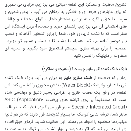
تشریح ماهیت و عملکرد این قطعه حیاتی می پردازیم، مزایای بی نظیری
که برای ماینرهای حرفه ای و خانگی به ارمغان می آورد را برمی شمریم و
سپس با جزئی نگری، به بررسی ساختار داخلی، انواع مختلف و چالش
های احتمالی آن می پردازیم. راهنمای خرید و نصب، آخرین ایستگاه این
سفر است که با نکات کاربردی خود، شما را برای انتخابی آگاهانه و نصب
بی دردسر آماده می کند. همراه ما باشید تا با بینشی عمیق تر، بهترین
تصمیم را برای بهینه سازی سیستم استخراج خود بگیرید و تجربه ای
متفاوت از ماینینگ را لمس کنید.
بلوک خنک کننده آبی ماینر چیست؟ (ماهیت و عملکرد)
زمانی که صحبت از
خنک سازی ماینر
به میان می آید، بلوک خنک کننده
آبی یا همان واتربلاک (Water Block)، نقش محوری را ایفا می کند. این
قطعه، در واقع یک صفحه فلزی با طراحی بسیار دقیق و مهندسی شده
است که مستقیماً بر روی تراشه های پرقدرت ASIC (Application-
Specific Integrated Circuit) ماینر قرار می گیرد. فرض کنید در قلب
ماینر شما، تراشه هایی کوچک اما بسیار قدرتمند قرار دارند که در هر ثانیه
میلیاردها محاسبه را انجام می دهند. این فعالیت شدید، گرمای فوق العاده
ای تولید می کند که اگر به درستی مهار نشود، می تواند به سرعت به