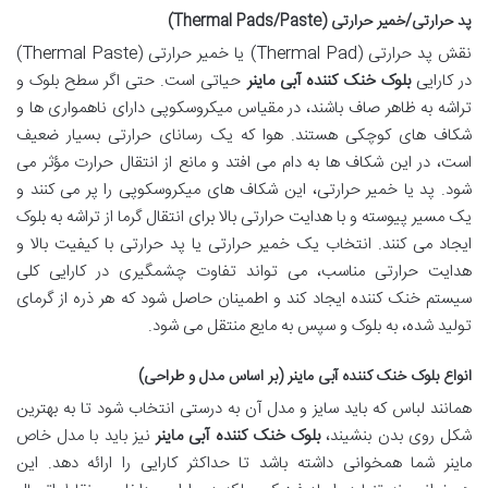
پد حرارتی/خمیر حرارتی (Thermal Pads/Paste)
نقش پد حرارتی (Thermal Pad) یا خمیر حرارتی (Thermal Paste)
در کارایی
بلوک خنک کننده آبی ماینر
حیاتی است. حتی اگر سطح بلوک و
تراشه به ظاهر صاف باشند، در مقیاس میکروسکوپی دارای ناهمواری ها و
شکاف های کوچکی هستند. هوا که یک رسانای حرارتی بسیار ضعیف
است، در این شکاف ها به دام می افتد و مانع از انتقال حرارت مؤثر می
شود. پد یا خمیر حرارتی، این شکاف های میکروسکوپی را پر می کنند و
یک مسیر پیوسته و با هدایت حرارتی بالا برای انتقال گرما از تراشه به بلوک
ایجاد می کنند. انتخاب یک خمیر حرارتی یا پد حرارتی با کیفیت بالا و
هدایت حرارتی مناسب، می تواند تفاوت چشمگیری در کارایی کلی
سیستم خنک کننده ایجاد کند و اطمینان حاصل شود که هر ذره از گرمای
تولید شده، به بلوک و سپس به مایع منتقل می شود.
انواع بلوک خنک کننده آبی ماینر (بر اساس مدل و طراحی)
همانند لباس که باید سایز و مدل آن به درستی انتخاب شود تا به بهترین
شکل روی بدن بنشیند،
بلوک خنک کننده آبی ماینر
نیز باید با مدل خاص
ماینر شما همخوانی داشته باشد تا حداکثر کارایی را ارائه دهد. این