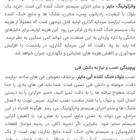
واترکولینگ ماینر
و سایر اجزای سیستم خنک کننده آبی است. خرید یک
بلوک با کیفیت، رادیاتور، پمپ، مخزن، شلنگ ها و مایع خنک کننده
مناسب، نیازمند سرمایه گذاری اولیه قابل توجهی است که معمولاً از هزینه
یک سیستم خنک کننده بادی فراتر می رود. این هزینه اولیه، برای ماینرهای
خانگی یا تازه واردان به این صنعت، می تواند کمی سنگین به نظر برسد.
اما باید به یاد داشت که این سرمایه گذاری، در بلندمدت با افزایش
سودآوری و کاهش هزینه های عملیاتی و نگهداری، جبران خواهد شد.
پیچیدگی نصب و نیاز به دانش فنی
نصب
بلوک خنک کننده آبی ماینر
، برخلاف تعویض فن های ساده، نیازمند
دقت، حوصله و دانش فنی نسبی است. شما باید فن های بادی را جدا
کرده، سطوح تراشه ها را به دقت تمیز کنید، خمیر حرارتی را به درستی
اعمال کنید و بلوک را با فشار مناسب نصب نمایید. سپس نوبت به اتصال
شلنگ ها و سایر اجزای سیستم واترکولینگ می رسد. هرگونه اشتباه در این
مراحل، می تواند به نشتی مایع، آسیب به هش برد یا کاهش کارایی
سیستم منجر شود. بنابراین، اگر تجربه کافی در زمینه مونتاژ قطعات
الکترونیکی و سیستم های خنک کننده مایع ندارید، بهتر است از یک
تکنسین متخصص کمک بگیرید یا حداقل با دقت فراوان و طبق