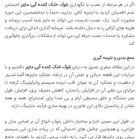
اگر در هر مرحله از نصب یا نگهداری
بلوک خنک کننده آبی ماینر
احساس
عدم اطمینان کردید یا تجربه کافی ندارید، حتماً با متخصصین این حوزه
مشورت کنید. یک نصب نادرست می تواند به ماینر شما آسیب برساند و
هزینه های گزافی را به دنبال داشته باشد. سرمایه گذاری اندکی برای دریافت
مشاوره یا خدمات نصب حرفه ای، می تواند از مشکلات بزرگتری جلوگیری
کند.
جمع بندی و نتیجه گیری
در این مقاله، سفری عمیق به دنیای
بلوک خنک کننده آبی ماینر
داشتیم و با
جزئیات این قطعه حیاتی و نقش آن در ارتقاء عملکرد ماینرها آشنا شدیم.
از ماهیت و عملکرد آن به عنوان قلب تپنده سیستم واترکولینگ گرفته تا
مزایای بی نظیر آن در افزایش راندمان، کاهش مصرف برق، افزایش طول
عمر دستگاه و خلق محیطی آرام و بی صدا برای استخراج، همه و همه
نشان از پتانسیل بالای این فناوری در بهینه سازی فرآیند ماینینگ دارند.
در طول این مسیر، اجزا و ساختار داخلی بلوک، انواع آن بر اساس مدل و
طراحی، و همچنین چالش های احتمالی که در پیاده سازی این سیستم
پیش روی ماینرها قرار می گیرد را به دقت بررسی کردیم. با راهنمای جامع