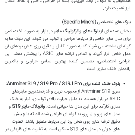
همخوانی، نه تنها در ابعاد فیزیکی، بلکه در طراحی داخلی و نقاط اتصال
نیز اهمیت دارد.
بلوک های اختصاصی (Specific Miners)
بخش عمده ای از
بلوک های واترکولینگ ماینر
در بازار، به صورت اختصاصی
برای مدل های خاصی از ماینرها طراحی و تولید می شوند. این بلوک ها به
گونه ای ساخته می شوند که به صورت کامل و دقیق روی هش بردهای آن
مدل خاص قرار گیرند و تمامی تراشه های ASIC را پوشش دهند. این
طراحی اختصاصی، تضمین کننده بهترین تماس حرارتی و بالاترین
راندمان خنک سازی است.
بلوک خنک کننده برای Antminer S19 / S19 Pro / S19J Pro:
سری Antminer S19 از محبوب ترین و قدرتمندترین ماینرهای
ASIC در بازار هستند. به دلیل حرارت بالای تولیدی، نیاز به خنک
سازی کارآمد برای این مدل ها حیاتی است.
واتربلاک ماینر S19
و
مدل های پرو و J پرو، به گونه ای طراحی شده اند که با چینش
دقیق تراشه های روی هش برد این ماینرها منطبق باشند. تفاوت
های جزئی در مدل های S19 ممکن است به تفاوت های ظریفی در