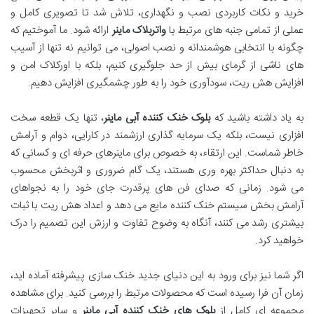
خرید و نکات کاربردی نصب و نگهداری، تلاش شد تا تصویری کامل و
عملی از تمامی جنبه های مرتبط با
واتربلاک ماینر
ارائه شود. ما آموختیم که
چگونه با انتخابی هوشمندانه و نصب اصولی، می توانیم نه تنها از آسیب
های ناشی از گرمای بیش از حد جلوگیری کنیم، بلکه با اورکلاک امن و
افزایش هش ریت، سودآوری خود را به طور چشمگیری افزایش دهیم.
به یاد داشته باشید که
بلوک خنک کننده آبی ماینر
، تنها یک قطعه سخت
افزاری نیست، بلکه یک سرمایه گذاری ارزشمند در کارایی، دوام و آرامش
خاطر شماست. این ارتقاء، به خصوص برای ماینرهای حرفه ای و کسانی که
به دنبال حداکثر بهره وری هستند، یک گام ضروری و اثربخش محسوب
می شود. زمانی که صدای فن های پرقدرت جای خود را به نجواهای
آرامش بخش سیستم خنک کننده مایع می دهد و اعداد هش ریت با ثبات
بیشتری رشد می کنند، آنگاه به وضوح تفاوت و ارزش این تصمیم را درک
خواهید کرد.
اگر شما نیز برای ورود به این دنیای جدید خنک سازی پیشرفته آماده اید،
زمان آن فرا رسیده است که محصولات مرتبط را بررسی کنید. برای مشاهده
مجموعه ای کامل از
بلوک های خنک کننده آبی ماینر
و سایر تجهیزات