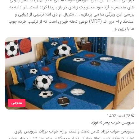
قرار می دهد. در این میان سرویس خواب ام دی اف (MDF) به دلیل ویژگی
های منحصربه فرد خود محبوبیت زیادی در بازار پیدا کرده است. در ادامه به
بررسی این ویژگی ها می پردازیم. ۱. متریال ام دی اف: ترکیبی از زیبایی و
استحکام ام دی اف (MDF) نوعی تخته فیبری است که از ترکیب خرده چوب
ها با رزین و…
عمومی
28 اسفند 1402
سرویس خواب پسرانه نوزاد
سرویس خواب نوزاد شامل تخت و کمد، لوازم خواب نوزاد، سرویس پتوی
نوزاد، کالسکه، کریر، انواع پوشاک نوزاد و بچگانه، لوازم بهداشتی و سایر موارد