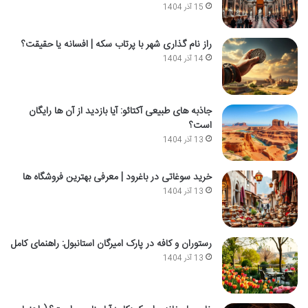
15 آذر 1404
راز نام گذاری شهر با پرتاب سکه | افسانه یا حقیقت؟
14 آذر 1404
جاذبه های طبیعی آکتائو: آیا بازدید از آن ها رایگان
است؟
13 آذر 1404
خرید سوغاتی در باغرود | معرفی بهترین فروشگاه ها
13 آذر 1404
رستوران و کافه در پارک امیرگان استانبول: راهنمای کامل
13 آذر 1404