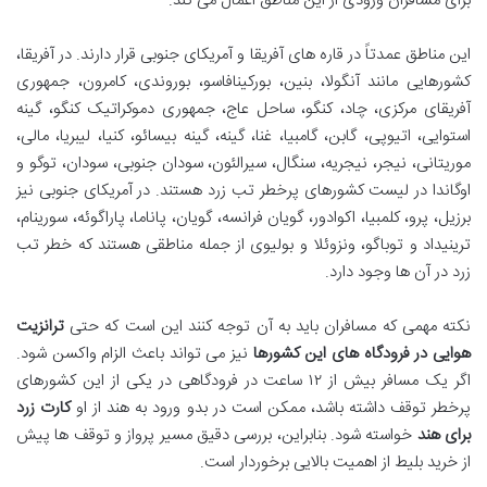
برای مسافران ورودی از این مناطق اعمال می کند.
این مناطق عمدتاً در قاره های آفریقا و آمریکای جنوبی قرار دارند. در آفریقا،
کشورهایی مانند آنگولا، بنین، بورکینافاسو، بوروندی، کامرون، جمهوری
آفریقای مرکزی، چاد، کنگو، ساحل عاج، جمهوری دموکراتیک کنگو، گینه
استوایی، اتیوپی، گابن، گامبیا، غنا، گینه، گینه بیسائو، کنیا، لیبریا، مالی،
موریتانی، نیجر، نیجریه، سنگال، سیرالئون، سودان جنوبی، سودان، توگو و
اوگاندا در لیست کشورهای پرخطر تب زرد هستند. در آمریکای جنوبی نیز
برزیل، پرو، کلمبیا، اکوادور، گویان فرانسه، گویان، پاناما، پاراگوئه، سورینام،
ترینیداد و توباگو، ونزوئلا و بولیوی از جمله مناطقی هستند که خطر تب
زرد در آن ها وجود دارد.
نکته مهمی که مسافران باید به آن توجه کنند این است که حتی
ترانزیت
هوایی در فرودگاه های این کشورها
نیز می تواند باعث الزام واکسن شود.
اگر یک مسافر بیش از ۱۲ ساعت در فرودگاهی در یکی از این کشورهای
پرخطر توقف داشته باشد، ممکن است در بدو ورود به هند از او
کارت زرد
برای هند
خواسته شود. بنابراین، بررسی دقیق مسیر پرواز و توقف ها پیش
از خرید بلیط از اهمیت بالایی برخوردار است.