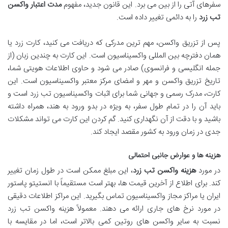
سفرهای آتی را از بین می برد. این قانون جدید، مفهوم
مدت اعتبار واکسن
تب زرد
را به دائمی تغییر داده است.
پس از تزریق واکسن، مهم ترین مدرکی که دریافت می کنید، کارت زرد یا
همان دفترچه بین المللی واکسیناسیون است. این کارت به چندین زبان (از
جمله انگلیسی و فرانسوی) صادر می شود و حاوی اطلاعات هویتی شما،
تاریخ تزریق واکسن و مهر و امضای مرکز معتبر واکسیناسیون است. این
کارت، مدرک رسمی و جهانی شما برای اثبات واکسیناسیون تب زرد است و
باید آن را در تمام طول سفر، به ویژه در بدو ورود به هند، همراه داشته
باشید و با دقت از آن نگهداری کنید. گم کردن این کارت می تواند مشکلات
جدی در زمان ورود به کشور مقصد ایجاد کند.
هزینه ها و عوارض جانبی احتمالی
در مورد
هزینه واکسن تب زرد
، این مبلغ ممکن است در طول زمان تغییر
کند. برای اطلاع از آخرین قیمت ها، بهتر است مستقیماً با انستیتو پاستور
ایران یا مراکز مجاز واکسیناسیون تماس بگیرید. این مراکز اطلاعات دقیقی
در مورد نرخ های جاری ارائه می دهند. معمولاً هزینه واکسن تب زرد
نسبت به سایر واکسن های روتین کمی بالاتر است، اما در مقایسه با