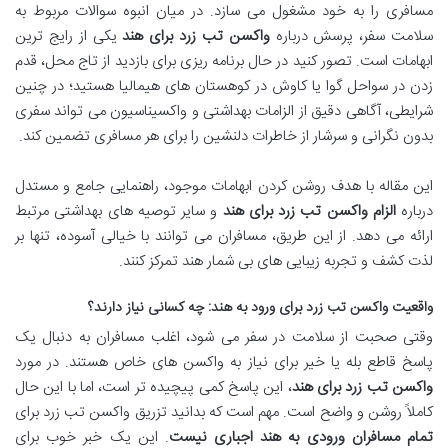
مسافری را به خود مشغول می سازد. در میان انبوه سوالات مربوط به
سلامت سفر، پرسش درباره
واکسن تب زرد برای هند
یکی از رایج ترین
ابهامات است. تصور کنید در حال برنامه ریزی برای بازدید از تاج محل، قدم
زدن در سواحل گوا یا کاوش در کوهستان های هیمالیا هستید؛ در چنین
شرایطی، آگاهی دقیق از الزامات بهداشتی و واکسیناسیون می تواند سفری
بدون نگرانی و سرشار از خاطرات دلنشین را برای هر مسافری تضمین کند.
این مقاله با هدف روشن کردن ابهامات موجود، راهنمایی جامع و مستدل
درباره
الزام واکسن تب زرد برای هند
و سایر توصیه های بهداشتی مرتبط
ارائه می دهد. از این طریق، مسافران می توانند با خیالی آسوده، تنها بر
لذت کشف و تجربه زیبایی های بی شمار هند تمرکز کنند.
واقعیت واکسن تب زرد برای ورود به هند: چه کسانی نیاز دارند؟
وقتی صحبت از سلامت در سفر می شود، اغلب مسافران به دنبال یک
پاسخ قاطع بله یا خیر برای نیاز به واکسن های خاص هستند. در مورد
واکسن تب زرد برای هند
، این پاسخ کمی پیچیده تر است، اما با این حال
کاملاً روشن و واضح است. مهم است که بدانید تزریق واکسن تب زرد برای
تمام مسافران ورودی به هند اجباری نیست
. این یک خبر خوب برای