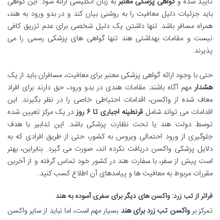
تأیید شده و
گواهی پزشکی معتبر
به زبان انگلیسی ارائه شود. این گواهی
باید جزئیات دلیل معافیت را به روشنی بیان کند و در بدو ورود به هند،
همراه مسافر باشد. تنها داشتن یک دلیل شخصی برای عدم تزریق کافی
نیست و مقامات بهداشتی هند تنها گواهی های پزشکی رسمی را می
پذیرند.
حتی با وجود ارائه گواهی پزشکی معتبر برای معافیت، مسافران باید از یک
هشدار
مهم آگاه باشند: مقامات هندی در بدو ورود، حق دارند برای افراد
معاف شده از واکسن، اقدامات احتیاطی خاصی را در نظر بگیرند. این
اقدامات می تواند شامل
قرنطینه اجباری تا ۶ روز
در یک مرکز تعیین شده
توسط دولت هند یا تحت نظارت پزشکی باشد. این تدابیر با هدف
جلوگیری از ورود احتمالی ویروس به کشور، حتی از طریق افرادی که به
دلایل پزشکی واکسن دریافت نکرده اند، صورت می گیرد. بنابراین، بهتر
است پیش از سفر، با سفارت هند در کشور خود تماس گرفته و از آخرین
مقررات مربوط به معافیت ها و پیامدهای آن اطلاع کسب کنید.
فراتر از تب زرد: واکسن های دیگر برای سفری آسوده به هند
تمرکز بر
واکسن تب زرد برای هند
بسیار مهم است، اما نباید از سایر واکسن