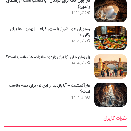
غار چهل خانه برای کودکان: آیا مناسب است؟ (راهنمای
والدین)
9 آذر 1404
رستوران های شیراز با منوی گیاهی | بهترین ها برای
وگان ها
7 آذر 1404
پل زمان خان: آیا برای بازدید خانواده ها مناسب است؟
7 آذر 1404
غار آکمشیت – آیا بازدید از این غار برای همه مناسب
است؟
6 آذر 1404
نظرات کاربران