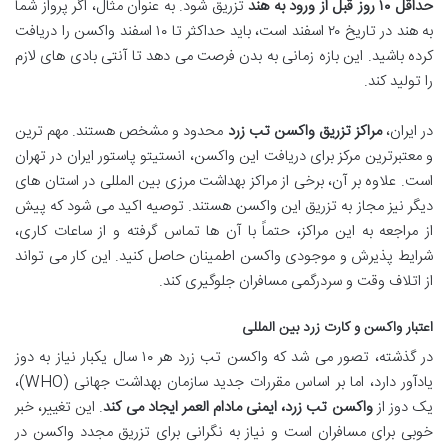
حداقل ۱۰ روز قبل از ورود به هند
تزریق شود. به عنوان مثال، اگر پرواز شما
به هند در تاریخ ۲۰ اسفند است، باید حداکثر تا ۱۰ اسفند واکسن را دریافت
کرده باشید. این بازه زمانی به بدن فرصت می دهد تا آنتی بادی های لازم
را تولید کند.
در ایران،
مراکز تزریق واکسن تب زرد
محدود و مشخص هستند. مهم ترین
و معتبرترین مرکز برای دریافت این واکسن، انستیتو پاستور ایران در تهران
است. علاوه بر آن، برخی از مراکز بهداشت مرزی بین المللی در استان های
دیگر نیز مجاز به تزریق این واکسن هستند. توصیه اکید می شود که پیش
از مراجعه به این مراکز، حتماً با آن ها تماس گرفته و از ساعات کاری،
شرایط پذیرش و موجودی واکسن اطمینان حاصل کنید. این کار می تواند
از اتلاف وقت و سردرگمی مسافران جلوگیری کند.
اعتبار واکسن و کارت زرد بین المللی
در گذشته، تصور می شد که واکسن تب زرد هر ۱۰ سال یکبار نیاز به دوز
یادآور دارد، اما بر اساس مقررات جدید سازمان بهداشت جهانی (WHO)،
یک دوز از
واکسن تب زرد، ایمنی مادام العمر ایجاد می کند
. این تغییر، خبر
خوبی برای مسافران است و نیاز به نگرانی برای تزریق مجدد واکسن در