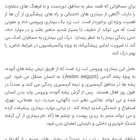
برای مسافرانی که قصد سفر به مناطق دوردست و با فرهنگ های متفاوت
را دارند، آگاهی از بیماری های احتمالی و راه های پیشگیری از آن ها از
اهمیت ویژه ای برخوردار است. تب زرد یک بیماری ویروسی حاد و عفونی
است که می تواند از خفیف تا بسیار شدید متغیر باشد و در موارد حاد،
حتی زندگی بیمار را به خطر بیندازد. درک این بیماری به مسافران کمک می
کند تا ضرورت تدابیر پیشگیرانه، به ویژه واکسیناسیون در شرایط خاص، را
بهتر درک کنند.
عامل این بیماری، ویروس تب زرد است که از طریق نیش پشه های آلوده،
به ویژه پشه آئدس (Aedes aegypti)، به انسان منتقل می شود. این
پشه ها در مناطق گرمسیری و نیمه گرمسیری زندگی می کنند و عمدتاً در
طول روز فعال هستند. پس از گزش پشه آلوده، ویروس وارد بدن انسان
شده و می تواند علائمی نظیر تب ناگهانی، سردرد، درد عضلانی، تهوع،
استفراغ و خستگی شدید ایجاد کند. در برخی موارد، بیماری پیشرفت کرده
و می تواند منجر به زردی پوست و چشم ها (که نام بیماری از آن گرفته
شده)، خونریزی داخلی و نارسایی اعضای بدن شود.
مناطق شیوع جهانی تب زرد عمدتاً در بخش های وسیعی از آفریقا و