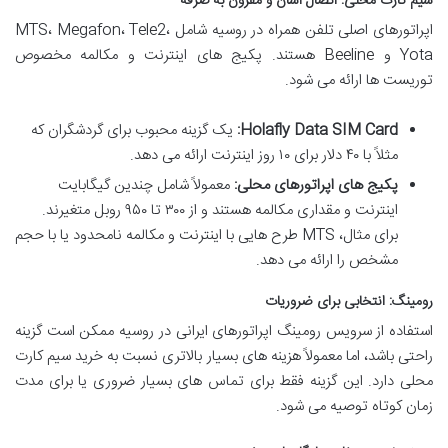
سیم کارت محلی: اتصال آسان و مقرون به صرفه
اپراتورهای اصلی تلفن همراه در روسیه شامل MTS، Megafon، Tele2،
Yota و Beeline هستند. پکیج های اینترنت و مکالمه مخصوص
توریست ها ارائه می شود.
Holafly Data SIM Card:
یک گزینه محبوب برای گردشگران که
مثلاً با ۴۰ دلار برای ۱۰ روز اینترنت ارائه می دهد.
پکیج های اپراتورهای محلی:
معمولاً شامل چندین گیگابایت
اینترنت و مقداری مکالمه هستند و از ۳۰۰ تا ۹۵۰ روبل متغیرند.
برای مثال، MTS طرح هایی با اینترنت و مکالمه نامحدود یا با حجم
مشخص را ارائه می دهد.
رومینگ: انتخابی برای ضروریات
استفاده از سرویس رومینگ اپراتورهای ایرانی در روسیه ممکن است گزینه
راحتی باشد، اما معمولاً هزینه های بسیار بالاتری نسبت به خرید سیم کارت
محلی دارد. این گزینه فقط برای تماس های بسیار ضروری یا برای مدت
زمان کوتاه توصیه می شود.