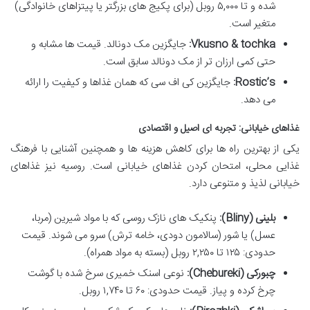
شده و تا ۵,۰۰۰ روبل (برای پکیج های بزرگتر یا پیتزاهای خانوادگی)
متغیر است.
Vkusno & tochka:
جایگزین مک دونالد. قیمت ها مشابه و
حتی کمی ارزان تر از مک دونالد سابق است.
Rostic’s:
جایگزین کی اف سی که همان غذاها و کیفیت را ارائه
می دهد.
غذاهای خیابانی: تجربه ای اصیل و اقتصادی
یکی از بهترین راه ها برای کاهش هزینه ها و همچنین آشنایی با فرهنگ
غذایی محلی، امتحان کردن غذاهای خیابانی است. روسیه نیز غذاهای
خیابانی لذیذ و متنوعی دارد.
بلینی (Bliny):
پنکیک های نازک روسی که با مواد شیرین (مربا،
عسل) یا شور (سالامون دودی، خامه ترش) سرو می شوند. قیمت
حدودی: ۱۲۵ تا ۲,۲۵۰ روبل (بسته به مواد همراه).
چبورکی (Chebureki):
نوعی اسنک خمیری سرخ شده با گوشت
چرخ کرده و پیاز. قیمت حدودی: ۶۰ تا ۱,۷۴۰ روبل.