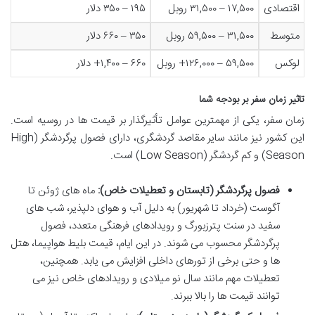
اقتصادی
۱۷,۵۰۰ – ۳۱,۵۰۰ روبل
۱۹۵ – ۳۵۰ دلار
متوسط
۳۱,۵۰۰ – ۵۹,۵۰۰ روبل
۳۵۰ – ۶۶۰ دلار
لوکس
۵۹,۵۰۰ – ۱۲۶,۰۰۰+ روبل
۶۶۰ – ۱,۴۰۰+ دلار
تاثیر زمان سفر بر بودجه شما
زمان سفر، یکی از مهمترین عوامل تأثیرگذار بر قیمت ها در روسیه است.
این کشور نیز مانند سایر مقاصد گردشگری، دارای فصول پرگردشگر (High
Season) و کم گردشگر (Low Season) است.
فصول پرگردشگر (تابستان و تعطیلات خاص):
ماه های ژوئن تا
آگوست (خرداد تا شهریور) به دلیل آب و هوای دلپذیر، شب های
سفید در سنت پترزبورگ و رویدادهای فرهنگی متعدد، فصول
پرگردشگر محسوب می شوند. در این ایام، قیمت بلیط هواپیما، هتل
ها و حتی برخی از تورهای داخلی افزایش می یابد. همچنین،
تعطیلات مهم مانند سال نو میلادی و رویدادهای خاص نیز می
توانند قیمت ها را بالا ببرند.