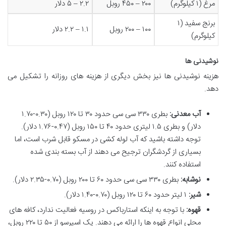
مرغ (۱ کیلوگرم)
۲۰۰ – ۴۵۰ روبل
۲.۲ – ۵ دلار
برنج سفید (۱
۱۰۰ – ۲۰۰ روبل
۱.۱ – ۲.۲ دلار
کیلوگرم)
نوشیدنی ها
هزینه نوشیدنی ها نیز بخش دیگری از هزینه های روزانه را تشکیل می
دهد.
آب معدنی:
بطری ۳۳۰ سی سی حدود ۳۰ تا ۱۲۰ روبل (۰.۳۰-۱.۷۰
دلار) و بطری ۱.۵ لیتری حدود ۴۰ تا ۱۵۰ روبل (۰.۴۷-۱.۷۶ دلار).
توجه داشته باشید که آب لوله کشی در مسکو قابل شرب است، اما
بسیاری از گردشگران ترجیح می دهند از آب بسته بندی شده
استفاده کنند.
نوشابه:
بطری ۳۳۰ سی سی حدود ۶۰ تا ۲۰۰ روبل (۰.۷۰-۲.۳۵ دلار).
شیر:
۱ لیتر حدود ۶۰ تا ۱۲۰ روبل (۰.۷۰-۱.۴۰ دلار).
قهوه:
با توجه به اینکه استارباکس در روسیه فعالیت ندارد، کافه های
محلی انواع قهوه ها را ارائه می دهند. یک اسپرسو از ۵۰ تا ۲۲۰ روبل،