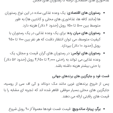
غذاخوری های اقتصادی گرفته تا رستوران های مجلل.
رستوران های اقتصادی:
یک وعده غذایی ساده در این نوع رستوران
ها (مانند کافه ها، غذاخوری های محلی و کانتین ها) به طور
متوسط بین ۵۰۰ تا ۷۵۰ روبل (حدود ۶ دلار) هزینه دارد.
رستوران های میان رده:
برای یک وعده غذایی در یک رستوران با
کیفیت متوسط، می توان انتظار داشت که هر نفر بین ۷۰۰ تا ۹۵۰
روبل (حدود ۱۰ دلار) بپردازد.
رستوران های لوکس:
در رستوران های گران قیمت و مجلل، یک
وعده غذایی می تواند به راحتی ۴,۰۰۰ تا ۴,۶۵۰ روبل (حدود ۵۲ دلار)
یا حتی بیشتر هزینه داشته باشد.
فست فود و جایگزین های برندهای جهانی
پس از خروج برندهای غربی مانند مک دونالد و کی اف سی از روسیه،
جایگزین های محلی بسیار موفقی ظاهر شده اند که تجربه ای مشابه را با
قیمت های رقابتی ارائه می دهند.
برگر، پیتزا، ساندویچ:
قیمت فست فودها معمولاً از ۹۰ روبل شروع