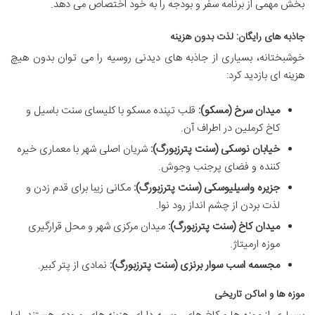
بخش مهمی از برنامه سفر و بودجه را به خود اختصاص می دهد.
جاذبه های رایگان: لذت بدون هزینه
خوشبختانه، بسیاری از جاذبه های دیدنی روسیه را می توان بدون هیچ
هزینه ای بازدید کرد:
میدان سرخ (مسکو):
قلب تپنده مسکو با کلیسای سنت باسیل و
کاخ کرملین در اطراف آن.
خیابان نوسکی (سنت پترزبورگ):
شریان اصلی شهر با معماری خیره
کننده و فضای پرجنب وجوش.
جزیره واسیلیوسکی (سنت پترزبورگ):
مکانی زیبا برای قدم زدن و
لذت بردن از چشم انداز رود نوا.
میدان کاخ (سنت پترزبورگ):
میدان مرکزی شهر و محل قرارگیری
موزه ارمیتاژ.
مجسمه اسب سوار برنزی (سنت پترزبورگ):
نمادی از پتر کبیر.
موزه ها و اماکن تاریخی