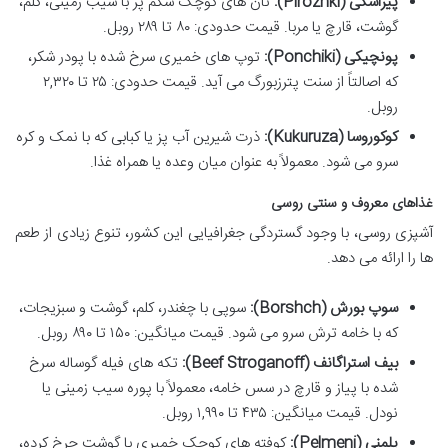
پیراشکی (Pirozhki):
نان های کوچک شکم پر با سیب زمینی، کلم،
گوشت، قارچ یا مربا. قیمت حدودی: ۸۰ تا ۲۸۹ روبل.
پونچیکی (Ponchiki):
توپ های خمیری سرخ شده با پودر شکر،
که اصالتاً از سنت پترزبورگ می آید. قیمت حدودی: ۲۵ تا ۲,۳۲۰
روبل.
کوکوروسا (Kukuruza):
ذرت شیرین آب پز یا کبابی که با نمک و کره
سرو می شود. معمولاً به عنوان میان وعده یا همراه غذا.
غذاهای معروف و سنتی روسی
آشپزی روسی، با وجود گستردگی جغرافیایی این کشور، تنوع زیادی از طعم
ها را ارائه می دهد.
سوپ بورش (Borshch):
سوپی با چغندر، کلم، گوشت و سبزیجات،
که با خامه ترش سرو می شود. قیمت میانگین: ۱۵۰ تا ۸۹۰ روبل.
بیف استراگانف (Beef Stroganoff):
تکه های فیله گوساله سرخ
شده با پیاز و قارچ در سس خامه، معمولاً با پوره سیب زمینی یا
نودل. قیمت میانگین: ۴۳۵ تا ۱,۹۹۰ روبل.
پلمنی (Pelmeni):
کوفته های کوچک خمیری با گوشت چرخ کرده،