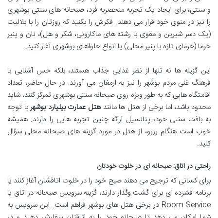
و سنتی، برای ایجاد یک تجربه منحصربه فرد، صبحانه های سنتی بوشهری
را نیز در منوی خود قرار می دهند. فکرش را بکنید که روزتان را با بلالیت
(یک دسر شیرین و مقوی با رشته های ماکارونی، شکر و هل)، نان و پنیر
خرما (خرمای تازه با پنیر محلی) یا انواع حلواهای بوشهری آغاز کنید.
این گزینه ها نه تنها از نظر غذایی جذاب هستند، بلکه حس آشنایی با
فرهنگ غنی مردم بوشهر را نیز به ارمغان می آورند. در حال حاضر، تعداد
اقامتگاه هایی که به طور ویژه روی صبحانه سنتی بوشهری تمرکز کنند، شاید
محدود باشد، اما برخی از هتل ها مانند
هتل عمارت بیلیارد بوشهر
با توجه
به بافت سنتی خود، پتانسیل ارائه چنین تجربه هایی را دارند. همیشه
خوب است هنگام رزرو، از هتل در مورد گزینه های صبحانه محلی سؤال
کنید.
راحتی در اتاق: صبحانه ای در خلوت خودتان
برای کسانی که ترجیح می دهند صبح خود را در خلوت اتاقشان آغاز کنند یا
برنامه فشرده ای برای گشت وگذار دارند، گزینه سرویس صبحانه در اتاق یا
Room Service در برخی هتل های بوشهر فراهم است. این سرویس به
شما امکان می دهد تا صبحانه خود را به اتاقتان سفارش دهید و در