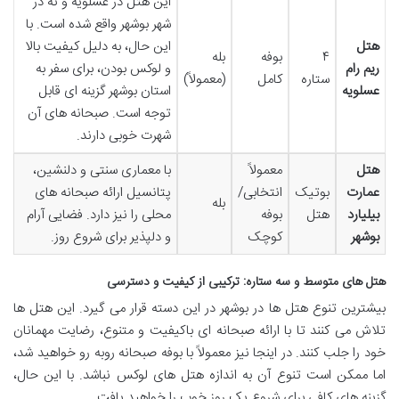
این هتل در عسلویه و نه در
شهر بوشهر واقع شده است. با
هتل
این حال، به دلیل کیفیت بالا
۴
بوفه
بله
ریم رام
و لوکس بودن، برای سفر به
ستاره
کامل
(معمولاً)
عسلویه
استان بوشهر گزینه ای قابل
توجه است. صبحانه های آن
شهرت خوبی دارند.
هتل
معمولاً
با معماری سنتی و دلنشین،
عمارت
بوتیک
انتخابی/
پتانسیل ارائه صبحانه های
بله
بیلیارد
هتل
بوفه
محلی را نیز دارد. فضایی آرام
بوشهر
کوچک
و دلپذیر برای شروع روز.
هتل های متوسط و سه ستاره: ترکیبی از کیفیت و دسترسی
بیشترین تنوع هتل ها در بوشهر در این دسته قرار می گیرد. این هتل ها
تلاش می کنند تا با ارائه صبحانه ای باکیفیت و متنوع، رضایت مهمانان
خود را جلب کنند. در اینجا نیز معمولاً با بوفه صبحانه روبه رو خواهید شد،
اما ممکن است تنوع آن به اندازه هتل های لوکس نباشد. با این حال،
گزینه های کافی برای شروع یک روز خوب را خواهید یافت.