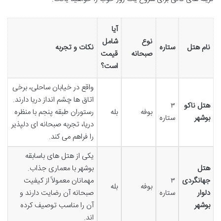
آیا
نوع
شامل
نام هتل
ستاره
نکات و تجربه
صبحانه
قیمت
است؟
واقع در خیابان ساحلی، برخی
اتاق ها چشم انداز دریا دارند.
هتل ناکو
۳
بوفه
بله
رستوران طبقه پنجم با منظره
بوشهر
ستاره
دریا، تجربه صبحانه ای دلپذیر
را فراهم می کند.
یکی از هتل های باسابقه
هتل
بوشهر با معماری جذاب.
جهانگردی
۳
مهمانان معمولاً از کیفیت
بوفه
بله
دلوار
ستاره
صبحانه آن رضایت دارند و
بوشهر
آن را مناسب توصیف کرده
اند.