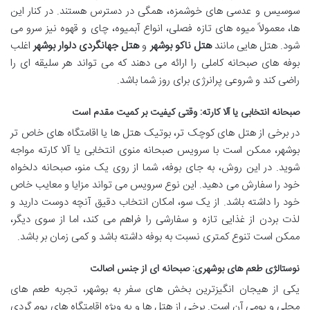
سوسیس و عدسی های خوشمزه، همگی در دسترس هستند. در کنار این
ها، معمولاً میوه های تازه فصلی، انواع آبمیوه، چای و قهوه نیز سرو می
شود. هتل هایی مانند
هتل ناکو بوشهر
و
هتل جهانگردی دلوار بوشهر
اغلب
بوفه های صبحانه کاملی را ارائه می دهند که می تواند هر سلیقه ای را
راضی کند و شروعی پرانرژی برای روز شما باشد.
صبحانه انتخابی یا آلا کارته: وقتی کیفیت بر کمیت مقدم است
در برخی از هتل های کوچک تر، بوتیک هتل ها یا اقامتگاه های خاص تر
بوشهر، ممکن است با سرویس صبحانه منوی انتخابی یا آلا کارته مواجه
شوید. در این روش، به جای بوفه، شما از روی یک منو، صبحانه دلخواه
خود را سفارش می دهید. این نوع سرویس می تواند مزایا و معایب خاص
خود را داشته باشد. از یک سو، امکان انتخاب دقیق آنچه دوست دارید و
لذت بردن از غذایی تازه و سفارشی را فراهم می کند، اما از سوی دیگر،
ممکن است تنوع کمتری نسبت به بوفه داشته باشد و کمی زمان بر باشد.
نوستالژی طعم های بوشهری: صبحانه ای از جنس اصالت
یکی از هیجان انگیزترین بخش های سفر به بوشهر، تجربه طعم های
محلی و بومی آن است. برخی از هتل ها و به ویژه اقامتگاه های بوم گردی