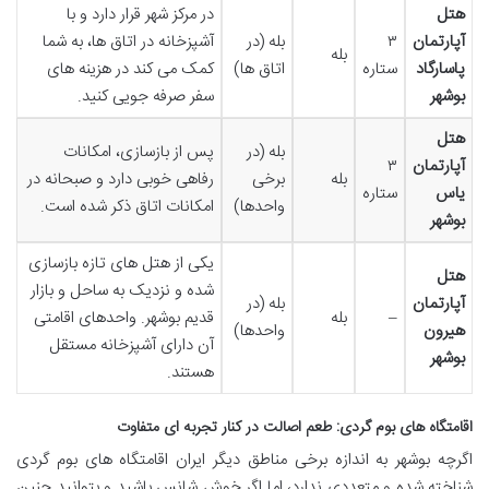
هتل
در مرکز شهر قرار دارد و با
آپارتمان
۳
بله (در
آشپزخانه در اتاق ها، به شما
بله
پاسارگاد
ستاره
اتاق ها)
کمک می کند در هزینه های
بوشهر
سفر صرفه جویی کنید.
هتل
بله (در
پس از بازسازی، امکانات
آپارتمان
۳
بله
برخی
رفاهی خوبی دارد و صبحانه در
یاس
ستاره
واحدها)
امکانات اتاق ذکر شده است.
بوشهر
یکی از هتل های تازه بازسازی
هتل
شده و نزدیک به ساحل و بازار
آپارتمان
بله (در
–
بله
قدیم بوشهر. واحدهای اقامتی
هیرون
واحدها)
آن دارای آشپزخانه مستقل
بوشهر
هستند.
اقامتگاه های بوم گردی: طعم اصالت در کنار تجربه ای متفاوت
اگرچه بوشهر به اندازه برخی مناطق دیگر ایران اقامتگاه های بوم گردی
شناخته شده و متعددی ندارد، اما اگر خوش شانس باشید و بتوانید چنین