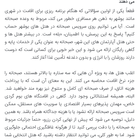
می دهند
قطعاً یکی از اولین سؤالاتی که هنگام برنامه ریزی برای اقامت در شهری
مانند بوشهر به ذهن هر مسافری خطور می کند، مربوط به وعده صبحانه
است. آیا می توانیم روی سرویس صبحانه در هتل های بوشهر حساب
کنیم؟ پاسخ به این پرسش، با اطمینان، «بله» است. در بیشتر هتل ها و
حتی هتل آپارتمان های این شهر، صبحانه به عنوان یکی از خدمات پایه و
گاهی رایگان ارائه می شود و این خبر خوبی برای کسانی است که دوست
دارند روزشان را با انرژی و بدون دغدغه تأمین غذا آغاز کنند.
اغلب هتل ها، به ویژه آن هایی که سه ستاره یا بالاتر هستند، صبحانه را
جزء نرخ اقامت محاسبه می کنند. این به معنای آن است که با پرداخت
هزینه اتاق، از صرف صبحانه ای کامل و متنوع نیز بهره مند خواهید شد.
البته، همیشه استثنائاتی وجود دارد. گاهی در اقامتگاه های بوم گردی
خاص، مهمان پذیرهای بسیار اقتصادی یا سوییت های مستقل، ممکن
است سرویس صبحانه ارائه نشود یا با هزینه جداگانه همراه باشد. به همین
دلیل، توصیه می شود که پیش از نهایی کردن رزرو، حتماً جزئیات مربوط
به صبحانه را با دقت بررسی کنید تا از هرگونه غافلگیری احتمالی جلوگیری
شود. اما به طور کلی، می توانید انتظار داشته باشید که هتل انتخابی شما