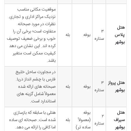
موقعیت مکانی مناسب
نزدیک مراکز اداری و تجاری.
نظرات در مورد صبحانه
هتل
۳
متفاوت است؛ برخی آن را
پلاس
بوفه
بله
ستاره
خوب و برخی ضعیف توصیف
بوشهر
کرده اند. این نشان می دهد
کیفیت ممکن است متغیر
باشد.
در مجاورت ساحل خلیج
فارس با چشم انداز دریا.
هتل پرواز
۳
بوفه
بله
صبحانه های ارائه شده
بوشهر
ستاره
معمولاً شامل گزینه های
استاندارد است.
هتل
بوفه
هتلی با سابقه که بازسازی
۲
سیراف
(معمولاً
بله
شده است. صبحانه ای ساده
ستاره
بوشهر
ساده تر)
اما کافی را ارائه می دهد.