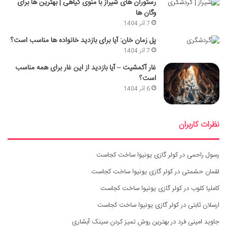
رستوران های شیراز با منوی گیاهی | بهترین ها برای
وگان ها
7 آذر 1404
پل زمان خان: آیا برای بازدید خانواده ها مناسب است؟
7 آذر 1404
غار آکمشیت – آیا بازدید از این غار برای همه مناسب
است؟
6 آذر 1404
نظرات کاربران
رسول راحمی
در
کولر گازی یونیوا ساخت کجاست
لقمان حشمتی
در
کولر گازی یونیوا ساخت کجاست
کاملیا کلوب
در
کولر گازی یونیوا ساخت کجاست
ارسلان ثابتی
در
کولر گازی یونیوا ساخت کجاست
جاوید امینی فرد
در
بهترین روش تمیز کردن سینک آبشاری