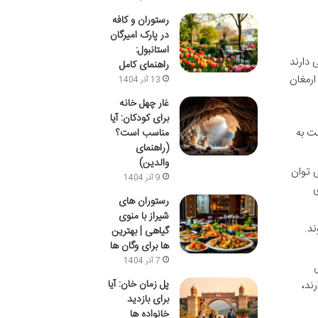
رستوران و کافه
در پارک امیرگان
استانبول:
 دارند
راهنمای کامل
ارمغان
13 آذر 1404
غار چهل خانه
برای کودکان: آیا
د هاشمی نژاد مشهد تا فرودگاه بین المللی کیش، حدود 2 ساعت به
مناسب است؟
(راهنمای
والدین)
ی توان
9 آذر 1404
ی
رستوران های
شیراز با منوی
د.
گیاهی | بهترین
ها برای وگان ها
7 آذر 1404
پل زمان خان: آیا
ند،
برای بازدید
خانواده ها