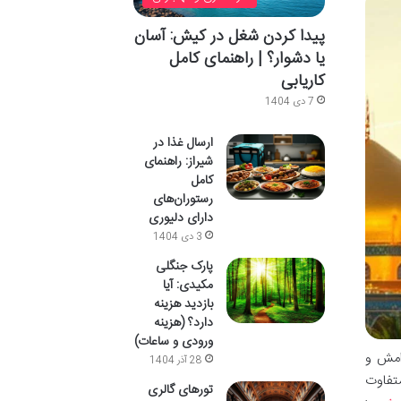
پیدا کردن شغل در کیش: آسان
یا دشوار؟ | راهنمای کامل
کاریابی
7 دی 1404
ارسال غذا در
شیراز: راهنمای
کامل
رستوران‌های
دارای دلیوری
3 دی 1404
پارک جنگلی
مکیدی: آیا
بازدید هزینه
دارد؟ (هزینه
ورودی و ساعات)
امش و
28 آذر 1404
تفاوت
تورهای گالری