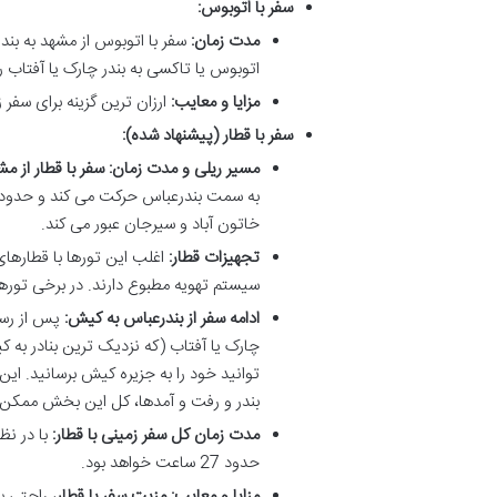
سفر با اتوبوس:
مدت زمان:
اتوبوس یا تاکسی به بندر چارک یا آفتاب رف
مزایا و معایب:
ارزان ترین گزینه برای سفر 
سفر با قطار (پیشنهاد شده):
مسیر ریلی و مدت زمان:
سفر با قطار از م
خاتون آباد و سیرجان عبور می کند.
تجهیزات قطار:
سیستم تهویه مطبوع دارند. در برخی تورها
ادامه سفر از بندرعباس به کیش:
پس از رسید
چارک یا آفتاب (که نزدیک ترین بنادر به کی
بندر و رفت و آمدها، کل این بخش ممکن است حدود 6 س
مدت زمان کل سفر زمینی با قطار:
با در نظ
حدود 27 ساعت خواهد بود.
مزایا و معایب:
مزیت سفر با قطار
، راحتی ب