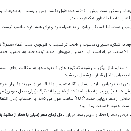
سفر با اتوبوس از مشهد به بندرعباس ممکن است بیش از 20 ساعت طول بکشد. پس از رسیدن به بندرع
ته و از آنجا با شناور به کیش برسید.
زمینی است، اما خستگی زیادی را به همراه دارد و برای همه افراد مناسب نیست.
شهد به کیش
، مسیری محبوب و راحت تر نسبت به اتوبوس است. قطار معمولاً ا
به سمت بندرعباس حرکت می کند و حدود 21 ساعت در راه است. این مسیر از شهرهایی مانند تربت حیدریه، طبس، احمد
اغلب این تورها با قطارهای 4 ستاره غزال برگزار می شوند که کوپه های 4 نفره مجهز به امکانات
، پذیرایی داخل قطار نیز شامل می شود.
ن به بندرعباس، باید با وسایل نقلیه عمومی یا ترانسفر آژانس به یکی از بندره
ش هستند) بروید. از آنجا با استفاده از شناور یا لندیگراف (برای حمل خودرو) م
توانید خود را به جزیره کیش برسانید. این بخش از سفر دریایی حدود 2 تا 3 ساعت طول می کشد. با احتساب زمان ا
اعت زمان ببرد.
ر گرفتن سفر با قطار و سپس سفر دریایی،
کل زمان سفر زمینی با قطار از مشهد 
یشتر نسبت به اتوبوس، امکان استراحت شبانه در کوپه و آزادی عمل بیشتر است.