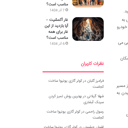
مناسب است؟
7 آذر 1404
 به
غار آکمشیت –
آیا بازدید از این
اگر با خودرو
غار برای همه
مناسب است؟
تاهی می
6 آذر 1404
مکان
نظرات کاربران
فرامرز گلبان
در
کولر گازی یونیوا ساخت
ز مسیر
کجاست
دن به
شهلا گیلانی
در
بهترین روش تمیز کردن
سینک آبشاری
رسول راحمی
در
کولر گازی یونیوا ساخت
ی
کجاست
لقمان حشمتی
در
کولر گازی یونیوا ساخت