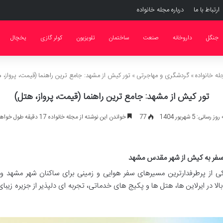
ارتباط با ما
درباره مجله خانواده
جنگل
داروخانه
صنعت
ساختمان
تلویزیون
کولر گازی
یخچال
ه خانواده
»
گردشگری و مهاجرتی
»
تور کیش از مشهد: جامع ترین راهنما (قیمت، پرواز، 
تور کیش از مشهد: جامع ترین راهنما (قیمت، پرواز، هتل)
رسانی: 5 شهریور 1404
77
خواندن این نوشته از مجله خانواده 17 دقیقه طول خواهد کشید
 سفر به کیش از شهر مقدس مشهد
کی از پرطرفدارترین مسیرهای سفر هوایی و زمینی برای ساکنان شهر مشهد و 
 در ایرلاین ها، هتل ها و پکیج های خدماتی، تجربه ای دلپذیر از جزیره زیب