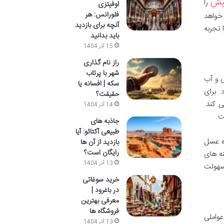
یش
را
اوفیتزی
فلورانس: هر
واهد
آنچه برای بازدید
 تجربه
باید بدانید
15 آذر 1404
راز نام گذاری
شهر با پرتاب
ی و آب
سکه | افسانه یا
. برای
حقیقت؟
 کند.
14 آذر 1404
ت.
جاذبه های
طبیعی آکتائو: آیا
اه عسل
بازدید از آن ها
رایگان است؟
نه های
13 آذر 1404
 سهولت
خرید سوغاتی
در باغرود |
معرفی بهترین
فروشگاه ها
عواملی
13 آذر 1404