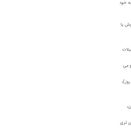
ه خود
وکس مانند داریوش یا
یلات
و می
یعتاً هرچه تعداد شب های اقامت شما در کیش بیشتر باشد (مثلاً 4 شب و 5 روز در مقایسه با 2 شب و 3 روز)،
ن،
ن تری