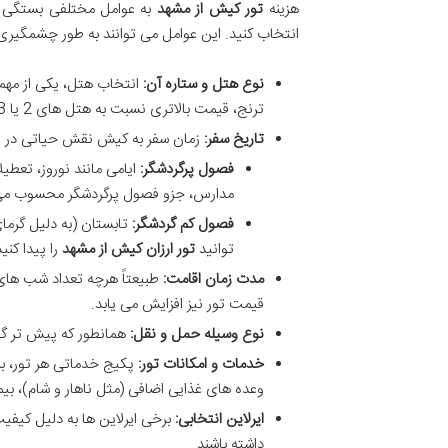
هزینه
تور کیش از مشهد
به عوامل مختلفی بستگی دا
انتخاب کنید. این عوامل می توانند به طور چشمگیری ب
نوع هتل و ستاره آن:
ترنج، قیمت بالاتری نسبت به هتل های 2 یا 3 ستاره اقتصادی دارند.
تاریخ سفر:
زمان سفر به کیش نقش حیاتی در ت
فصول پرگردشگر:
ایامی مانند نوروز، تعط
مدارس، جزو فصول پرگردشگر محسوب می ش
فصول کم گردشگر:
تابستان (به دلیل گرمای
توانید
تور ارزان کیش از مشهد
را پیدا کنید
مدت زمان اقامت:
قیمت تور نیز افزایش می یابد.
نوع وسیله حمل و نقل:
همانطور که پیش تر گ
خدمات و امکانات تور:
پکیج خدماتی هر تور، بر
وعده های غذایی اضافی (مثل ناهار و شام)، بی
ایرلاین انتخابی:
برخی ایرلاین ها به دلیل کیف
داشته باشند.