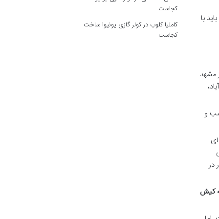
کجاست
باس، باید با
کاملیا کلوب
در
کولر گازی یونیوا ساخت
کجاست
ز مشهد
آباد،
 رفاهی مناسب و
ای
ی
نتظار در
به کیش
 اما