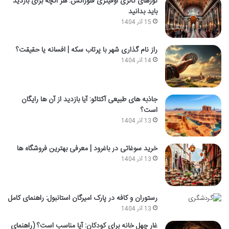
تورهای گالری اوفیتزی فلورانس: هر آنچه برای بازدید
باید بدانید
15 آذر 1404
راز نام گذاری شهر با پرتاب سکه | افسانه یا حقیقت؟
14 آذر 1404
جاذبه های طبیعی آکتائو: آیا بازدید از آن ها رایگان
است؟
13 آذر 1404
خرید سوغاتی در باغرود | معرفی بهترین فروشگاه ها
13 آذر 1404
رستوران و کافه در پارک امیرگان استانبول: راهنمای کامل
13 آذر 1404
غار چهل خانه برای کودکان: آیا مناسب است؟ (راهنمای