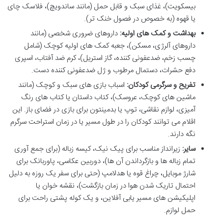
بیسکویت)، غذای سبک و قابل حمل (مانند ساندویچ)، فلاسک چای
یا قهوه (به خصوص در فصول خنک تر).
بهداشت و کمک های اولیه:
داروهای ضروری شخصی (مانند
داروهای آلرژی، مسکن)، جعبه کمک های اولیه کوچک (شامل
چسب زخم، ضدعفونی کننده، گاز استریل)، کرم ضد آفتاب، اسپری
دفع حشرات، دستمال مرطوب و ژل ضدعفونی کننده دست.
تفریح و سرگرمی کودکان:
اسباب بازی های سبک و کوچک (مانند
ماشین های کوچک، عروسک)، کتاب داستان یا کتاب های رنگ
آمیزی، لوازم نقاشی، توپ یا بدمینتون برای بازی در فضای باز. این
اقلام می توانند کودکان را در طول مسیر یا در زمان استراحت سرگرم
نگه دارند.
سایر:
زیرانداز مناسب برای پیک نیک، کیسه زباله (برای جمع آوری
تمام زباله ها و بازگرداندن آن ها)، دوربین عکاسی، پاوربانک برای
شارژ موبایل، چراغ قوه یا هدلامپ (حتی برای سفر یک روزه به دلیل
احتمال تاریک شدن هوا در زمان بازگشت)، نقشه خوان یا
اپلیکیشن های مسیر یابی آفلاین، و یک کوله پشتی راحت برای
حمل لوازم.