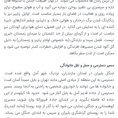
آل ترین زمان ها محسوب می شوند. در بهار، طبیعت جنگل با شکوفه های
تازه و سرسبزی بی نظیر، روحی دوباره می گیرد و آب و هوای مطبوع، برای
پیاده روی و فعالیت در فضای باز بسیار مناسب است. اوایل پاییز نیز با
رنگارنگ شدن برگ درختان و هوایی خنک و دلپذیر، چشم اندازهای خیره
کننده ای را به نمایش می گذارد. در این فصول، دمای هوا برای کودکان نیز
مناسب تر است و از گرمای بیش از حد تابستان یا سرمای زمستان خبری
نیست. فصل سرما و بارندگی (به خصوص اواخر پاییز و زمستان) به دلیل
گل آلود شدن مسیرها، لغزندگی و افزایش خطرات، کمتر توصیه می شود و
ممکن است از لذت سفر بکاهد.
مسیر دسترسی و حمل و نقل خانوادگی
جنگل بلیران در استان مازندران، نزدیک شهر آمل واقع شده است.
دسترسی به این منطقه از مبادی اصلی مانند تهران و بابل نسبتاً آسان است
و خانواده ها می توانند با خودروی شخصی به راحتی به آنجا برسند. مسیر
دسترسی از جاده قدیم آمل به بابل آغاز می شود. حدود ۱۵ کیلومتر از این
جاده که فاصله بگیرید و در ابتدای جاده فیروزکلا وارد شوید، مسیری
کوهستانی و جنگلی نمایان می شود که با گذر از چند روستا (مانند کمدره)،
شما را به روستای گردشگری بلیران و سپس به ابتدای جنگل می رساند.