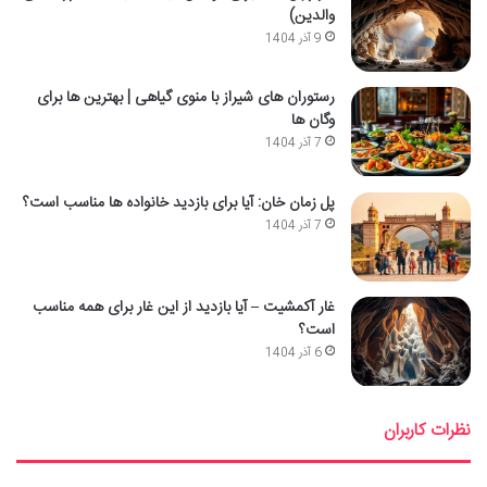
والدین)
9 آذر 1404
رستوران های شیراز با منوی گیاهی | بهترین ها برای
وگان ها
7 آذر 1404
پل زمان خان: آیا برای بازدید خانواده ها مناسب است؟
7 آذر 1404
غار آکمشیت – آیا بازدید از این غار برای همه مناسب
است؟
6 آذر 1404
نظرات کاربران