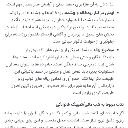
غذا دادن به آن ها) برای حفظ ایمنی و آرامش سفر بسیار مهم است.
ایمنی در کنار رودخانه و چشمه:
رودخانه ها و چشمه ها می توانند
بسیار جذاب باشند، اما همواره خطراتی نیز به همراه دارند. تأکید
مضاعف بر نظارت والدین بر کودکان در نزدیکی آب، اجتناب از شنا در
بخش های عمیق یا پرجریان و آگاهی از بستر ناهموار رودخانه، برای
جلوگیری از حوادث ناگوار حیاتی است.
موضوع زباله:
متأسفانه، یکی از چالش هایی که برخی از
بازدیدکنندگان و حتی محلی ها به آن اشاره کرده اند، مسئله رها
شدن زباله در برخی نقاط جنگل است. خانواده ها به عنوان مسافران
مسئولیت پذیر، باید نقش فعال و مثبتی در حفظ پاکیزگی این
طبیعت بکر ایفا کنند. جمع آوری تمامی زباله های تولیدی و
بازگرداندن آن ها به شهر برای دفع صحیح، از ضروری ترین اصول
طبیعت گردی پایدار است.
نکات مربوط به شب مانی/کمپینگ خانوادگی
اگر خانواده ای قصد شب مانی و کمپینگ در جنگل بلیران را دارد، برنامه
ریزی دقیق تری نیاز است. انتخاب محل مناسب و امن برای برپایی چادر،
دور از مسیرهای سیلاب و خطر حیوانات، بسیار مهم است. همراه داشتن