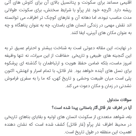
اقلیمی مساعد برای سکونت و پتانسیل بالای آن برای کاوش های آتی
ریشه دارد. اگرچه خود غار پرآو با شرایط سختش، برای سکونت طولانی
مدت مناسب نبوده، اما دهانه آن و غارهای کوچک تر اطراف، می توانسته
اند نقش مهمی در زندگی انسان های باستان، چه به عنوان پناهگاه و چه
به عنوان مکان های آیینی، ایفا کنند.
در نهایت، این مقاله دعوتی است به شناخت بیشتر و احترام عمیق تر به
این گنجینه های طبیعی و تاریخی. حفاظت از این میراث، نه تنها وظیفه
امروز ماست، بلکه ضامن حفظ هویت و ارتباطمان با گذشته ای پرشکوه
برای نسل های آینده خواهد بود. غار قاتل، با تمام اسرار و ابهتش، اکنون
پلی است میان طبیعت وحشی و تاریخ کهن، که ما را به سفری فراموش
نشدنی در زمان و مکان دعوت می کند.
سوالات متداول
آیا در اطراف غار قاتل آثار باستانی پیدا شده است؟
بله، شواهد متعددی از سکونت انسان های اولیه و بقایای بناهای تاریخی
در محیط اطراف غار پرآو (غار قاتل) کشف شده است که نشان دهنده
اهمیت این منطقه در طول تاریخ است.