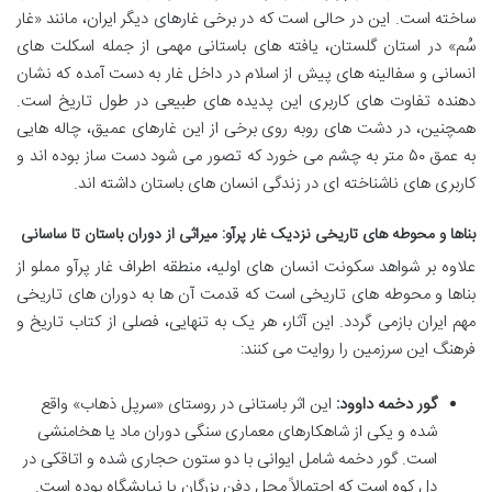
ساخته است. این در حالی است که در برخی غارهای دیگر ایران، مانند «غار
سُم» در استان گلستان، یافته های باستانی مهمی از جمله اسکلت های
انسانی و سفالینه های پیش از اسلام در داخل غار به دست آمده که نشان
دهنده تفاوت های کاربری این پدیده های طبیعی در طول تاریخ است.
همچنین، در دشت های روبه روی برخی از این غارهای عمیق، چاله هایی
به عمق ۵۰ متر به چشم می خورد که تصور می شود دست ساز بوده اند و
کاربری های ناشناخته ای در زندگی انسان های باستان داشته اند.
بناها و محوطه های تاریخی نزدیک غار پرآو: میراثی از دوران باستان تا ساسانی
علاوه بر شواهد سکونت انسان های اولیه، منطقه اطراف غار پرآو مملو از
بناها و محوطه های تاریخی است که قدمت آن ها به دوران های تاریخی
مهم ایران بازمی گردد. این آثار، هر یک به تنهایی، فصلی از کتاب تاریخ و
فرهنگ این سرزمین را روایت می کنند:
گور دخمه داوود:
این اثر باستانی در روستای «سرپل ذهاب» واقع
شده و یکی از شاهکارهای معماری سنگی دوران ماد یا هخامنشی
است. گور دخمه شامل ایوانی با دو ستون حجاری شده و اتاقکی در
دل کوه است که احتمالاً محل دفن بزرگان یا نیایشگاه بوده است.