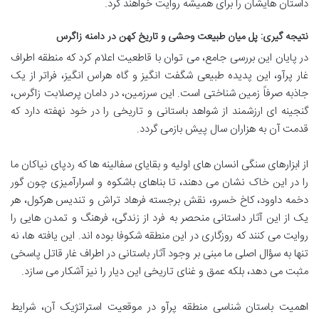
داستان هایشان را برای همیشه روایت خواهند کرد.
نتیجه گیری: پل میان طبیعت وحشی و تاریخ کهن در دامنه زاگرس
در پایان این بررسی جامع، می توان با قاطعیت اعلام کرد که منطقه اطراف
غار پرآو، این پدیده طبیعی شگفت انگیز و گاه هراس انگیز، فراتر از یک
جاذبه صرفاً زمین شناختی است. این سرزمین، در دامان پرصلابت زاگرس،
گنجینه ای ارزشمند از شواهد باستانی و تاریخی را در خود نهفته دارد که
قدمت آن به هزاران سال پیش بازمی گردد.
از ابزارهای سنگی انسان های اولیه و بقایای سفالینه ها که ردپای نیاکان ما
را در این خاک نشان می دهند، تا بناهای باشکوه و اسرارآمیزی چون گور
دخمه داوود، کاخ خسرو، نقش برجسته فرهاد تراش و تندیس هرکول، هر
یک از این آثار داستانی منحصر به فرد از زندگی، فرهنگ و تمدن هایی را
روایت می کنند که روزگاری در این منطقه شکوفا بوده اند. این یافته ها، نه
تنها به سؤال اصلی ما مبنی بر وجود آثار باستانی در اطراف غار قاتل پاسخی
مثبت می دهد، بلکه عمق و غنای تاریخی این دیار را نیز آشکار می سازد.
اهمیت باستان شناسی منطقه پرآو در موقعیت استراتژیک آن، شرایط