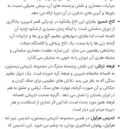
جزئیات معماری و نقش برجسته های آن، بینش عمیقی نسبت به
باورها و آیین های تدفین در آن دوره ارائه می دهد.
کاخ خسرو:
بقایای این کاخ باشکوه در نزدیکی قصر شیرین، یادگاری
از دوران ساسانی است. با اینکه زمان بسیاری از شکوه اولیه آن
کاسته است، اما بقایای دیوارهای عظیم، گچ بری ها و تزئینات آن،
گمانه زنی ها را به سمت یک کاخ ییلاقی یا اقامتگاه موقت
پادشاهی رهنمون می سازد. این سازه، عظمت معماری ساسانی و
سلیقه هنری آن دوران را به خوبی به نمایش می گذارد.
فرهاد تراش:
این نقش برجسته سترگ در مجموعه تاریخی بیستون،
به افسانه عاشقانه شیرین و فرهاد گره خورده است. یک دیوار عظیم
سنگی که به نظر می رسد تلاش های عظیمی برای صاف کردن و
حکاکی بر آن صورت گرفته، مهارت های سنگ تراشی و عشق به هنر
در ایران باستان را نشان می دهد. اگرچه صحت تاریخی افسانه
فرهاد هنوز مورد بحث است، اما این اثر نمادی از استقامت و هنر
دیرینه مردم این دیار است.
تندیس هرکول:
در همین مجموعه تاریخی بیستون، تندیس نیم تنه
هرکول، پهلوان اساطیری یونان، به چشم می خورد. این تندیس که