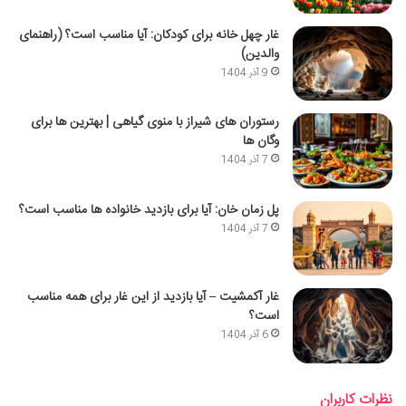
غار چهل خانه برای کودکان: آیا مناسب است؟ (راهنمای
والدین)
9 آذر 1404
رستوران های شیراز با منوی گیاهی | بهترین ها برای
وگان ها
7 آذر 1404
پل زمان خان: آیا برای بازدید خانواده ها مناسب است؟
7 آذر 1404
غار آکمشیت – آیا بازدید از این غار برای همه مناسب
است؟
6 آذر 1404
نظرات کاربران