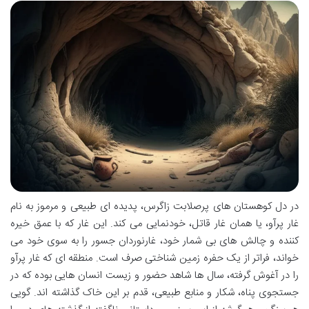
در دل کوهستان های پرصلابت زاگرس، پدیده ای طبیعی و مرموز به نام
غار پرآو، یا همان غار قاتل، خودنمایی می کند. این غار که با عمق خیره
کننده و چالش های بی شمار خود، غارنوردان جسور را به سوی خود می
خواند، فراتر از یک حفره زمین شناختی صرف است. منطقه ای که غار پرآو
را در آغوش گرفته، سال ها شاهد حضور و زیست انسان هایی بوده که در
جستجوی پناه، شکار و منابع طبیعی، قدم بر این خاک گذاشته اند. گویی