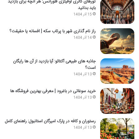
تورهای گالری اوفیتزی فلورانس: هر آنچه برای بازدید
باید بدانید
15 آذر 1404
راز نام گذاری شهر با پرتاب سکه | افسانه یا حقیقت؟
14 آذر 1404
جاذبه های طبیعی آکتائو: آیا بازدید از آن ها رایگان
است؟
13 آذر 1404
خرید سوغاتی در باغرود | معرفی بهترین فروشگاه ها
13 آذر 1404
رستوران و کافه در پارک امیرگان استانبول: راهنمای کامل
13 آذر 1404