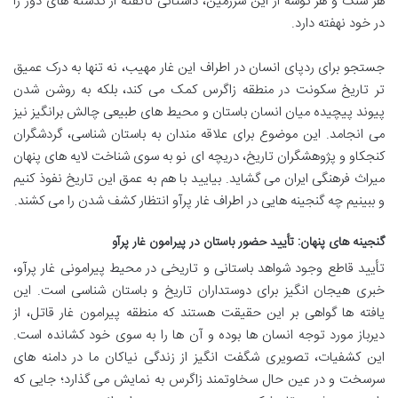
هر سنگ و هر گوشه از این سرزمین، داستانی ناگفته از گذشته های دور را
در خود نهفته دارد.
جستجو برای ردپای انسان در اطراف این غار مهیب، نه تنها به درک عمیق
تر تاریخ سکونت در منطقه زاگرس کمک می کند، بلکه به روشن شدن
پیوند پیچیده میان انسان باستان و محیط های طبیعی چالش برانگیز نیز
می انجامد. این موضوع برای علاقه مندان به باستان شناسی، گردشگران
کنجکاو و پژوهشگران تاریخ، دریچه ای نو به سوی شناخت لایه های پنهان
میراث فرهنگی ایران می گشاید. بیایید با هم به عمق این تاریخ نفوذ کنیم
و ببینیم چه گنجینه هایی در اطراف غار پرآو انتظار کشف شدن را می کشند.
گنجینه های پنهان: تأیید حضور باستان در پیرامون غار پرآو
تأیید قاطع وجود شواهد باستانی و تاریخی در محیط پیرامونی غار پرآو،
خبری هیجان انگیز برای دوستداران تاریخ و باستان شناسی است. این
یافته ها گواهی بر این حقیقت هستند که منطقه پیرامون غار قاتل، از
دیرباز مورد توجه انسان ها بوده و آن ها را به سوی خود کشانده است.
این کشفیات، تصویری شگفت انگیز از زندگی نیاکان ما در دامنه های
سرسخت و در عین حال سخاوتمند زاگرس به نمایش می گذارد؛ جایی که