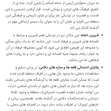
به دوران سلوکیان (پس از حمله اسکندر) بازمی گردد، نمادی از
تلفیق فرهنگ های ایرانی و یونانی است. قرار گرفتن تندیسی با این
قدمت و اهمیت در نزدیکی غار پرآو، بر غنای تاریخی و فرهنگی این
منطقه می افزاید و نقش آن را به عنوان یک مسیر ارتباطی مهم در
گذشته آشکار می کند.
شیرین خفته:
این مکان نیز در نزدیکی قصر شیرین و مرتبط با
افسانه های شیرین و فرهاد است. این جاذبه، که به یک بنای سنگی
یا محوطه ای طبیعی اطلاق می شود که گویی معشوقه فرهاد در آن
به خواب رفته، عموماً جنبه افسانه ای و محلی دارد و به روایت های
شفاهی غنا می بخشد.
بقایای احتمالی قلعه ها و سازه های دفاعی:
در برخی منابع و
مشاهدات محلی، به وجود یال هایی در اطراف منطقه اشاره شده
است که ممکن است بقایای قلعه ها یا گردشگاه های باستانی باشند.
این سازه ها، که نیاز به کاوش های دقیق تر باستان شناسی دارند،
می توانند نشان دهنده اهمیت استراتژیک منطقه و وجود نقاط
دیدبانی یا استحکامات دفاعی در گذشته باشند. همچنین، برخی از
غارهای کوچک تر اطراف، مانند «غار دیو»، در افسانه های محلی با
داستان هایی از نبرد رستم و دیوان پیوند خورده اند که نشان از