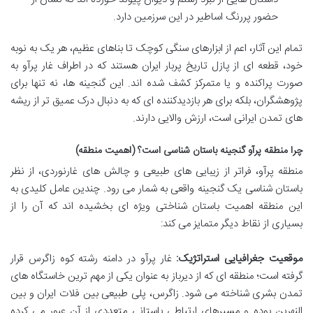
حضور پررنگ اساطیر در این سرزمین دارد.
تمام این آثار، اعم از ابزارهای سنگی کوچک تا بناهای عظیم، هر یک به نوبه
خود، قطعه ای از پازل تاریخ پربار ایران هستند که در اطراف غار پرآو به
صورت پراکنده و یا متمرکز کشف شده اند. این گنجینه ها، نه تنها برای
پژوهشگران، بلکه برای هر بازدیدکننده ای که به دنبال درک عمیق تر از ریشه
های تمدن ایرانی است، ارزش والایی دارند.
چرا منطقه پرآو گنجینه باستان شناسی است؟ (اهمیت منطقه)
منطقه پرآو، فراتر از زیبایی های طبیعی و چالش های غارنوردی، از نظر
باستان شناسی یک گنجینه واقعی به شمار می رود. چندین عامل کلیدی به
این منطقه اهمیت باستان شناختی ویژه ای بخشیده اند که آن را از
بسیاری از نقاط دیگر متمایز می کند:
موقعیت جغرافیایی استراتژیک:
غار پرآو در دامنه رشته کوه زاگرس قرار
گرفته است؛ منطقه ای که از دیرباز به عنوان یکی از مهم ترین خاستگاه های
تمدن بشری شناخته می شود. زاگرس، پلی طبیعی بین فلات ایران و بین
النهرین بوده و مسیرهای ارتباطی باستانی متعددی از آن عبور می کرده