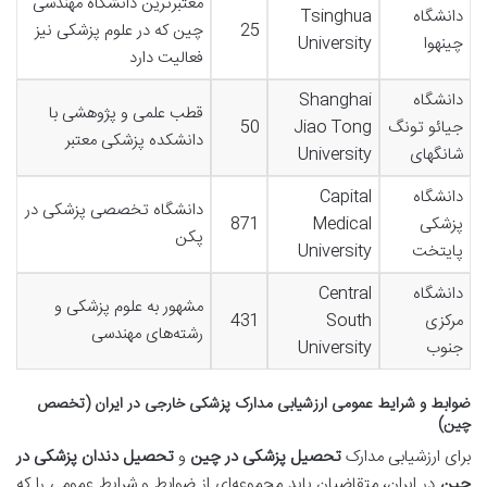
معتبرترین دانشگاه مهندسی
دانشگاه
Tsinghua
25
چین که در علوم پزشکی نیز
چینهوا
University
فعالیت دارد
دانشگاه
Shanghai
قطب علمی و پژوهشی با
جیائو تونگ
Jiao Tong
50
دانشکده پزشکی معتبر
شانگهای
University
دانشگاه
Capital
دانشگاه تخصصی پزشکی در
پزشکی
Medical
871
پکن
پایتخت
University
دانشگاه
Central
مشهور به علوم پزشکی و
مرکزی
South
431
رشته‌های مهندسی
جنوب
University
ضوابط و شرایط عمومی ارزشیابی مدارک پزشکی خارجی در ایران (تخصص
چین)
برای ارزشیابی مدارک
تحصیل پزشکی در چین
و
تحصیل دندان پزشکی در
چین
در ایران، متقاضیان باید مجموعه‌ای از ضوابط و شرایط عمومی را که