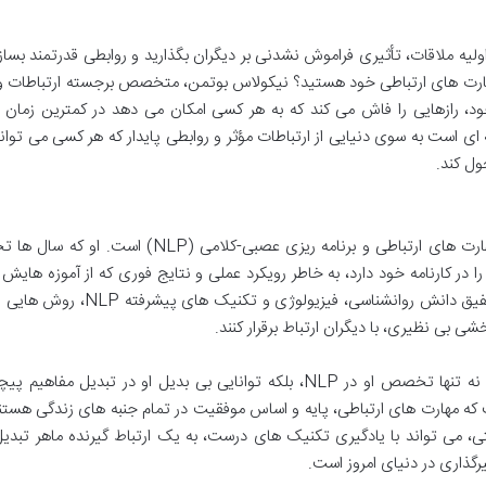
اولیه ملاقات، تأثیری فراموش نشدنی بر دیگران بگذارید و روابطی قدرتمند بسازی
مهارت های ارتباطی خود هستید؟ نیکولاس بوتمن، متخصص برجسته ارتباطات و 
ن کتاب انقلابی خود، رازهایی را فاش می کند که به هر کسی امکان می دهد در کمترین زما
ای است به سوی دنیایی از ارتباطات مؤثر و روابطی پایدار که هر کسی می تواند
ول کند.
نیکولاس بوتمن، چهره ای شناخته شده در حوزه مهارت های ارتباطی و برنامه ریزی عصبی-کلامی (NLP) ا
را در کارنامه خود دارد، به خاطر رویکرد عملی و نتایج فوری که از آموزه های
می شود، شهرت جهانی پیدا کرده است. بوتمن، با تلفیق دانش روانشناسی، فیزیولوژی و ت
ی بی نظیری، با دیگران ارتباط برقرار کنند.
دلیل اصلی که باید به آموزه های بوتمن توجه کرد، نه تنها تخصص او در NLP، بلکه توانایی بی بدیل او در تبدیل مف
ست که مهارت های ارتباطی، پایه و اساس موفقیت در تمام جنبه های زندگی هستن
 می تواند با یادگیری تکنیک های درست، به یک ارتباط گیرنده ماهر تبدیل