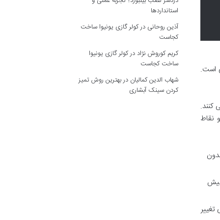
دردسر نصب بیلبورد؟ تجربه عملی و
استانداردها
آذین روحانی
در
کولر گازی یونیوا ساخت
کجاست
کریم کوروش نژاد
در
کولر گازی یونیوا
ساخت کجاست
اطی است.
شهاب الدین کمالیان
در
بهترین روش تمیز
کردن سینک آبشاری
 کنند.
 نقاط
بدون
پیش
تغییر