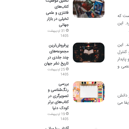
تحلیل موفقیت
کتاب‌های
فانتزی و علمی
عتقد است که
تخیلی در بازار
د. این
جهانی
31 اردیبهشت
1405
د. این
پرفروش‌ترین
مجموعه‌های
 کنترل
چند جلدی در
ق و پایدار
تاریخ نشر جهان
شخصی و
25 اردیبهشت
1405
بررسی
رنگ‌شناسی و
ز دانش
تصویرگری در
کتاب‌های برتر
ایفا می
کودک دنیا
19 اردیبهشت
1405
آشنایی با مبانی