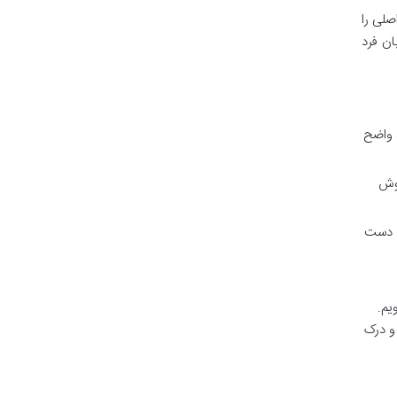
اس مدل NLP، سه ترجیح حسی اصلی را
تا به زبان فرد
، واضح
گوش
ه دست
یم.
و درک