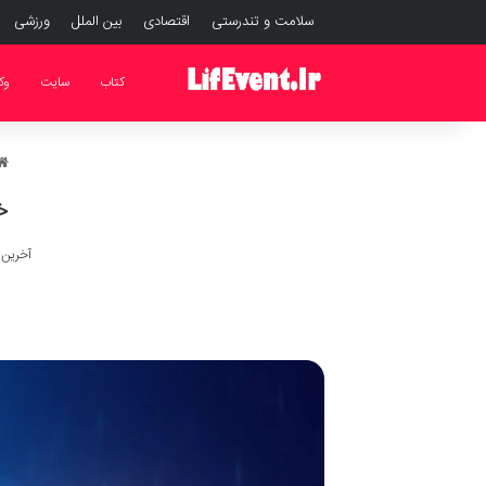
سلامت و تندرستی
اقتصادی
بین الملل
ورزشی
کتاب
سایت
وک
خ
آخرین به ر