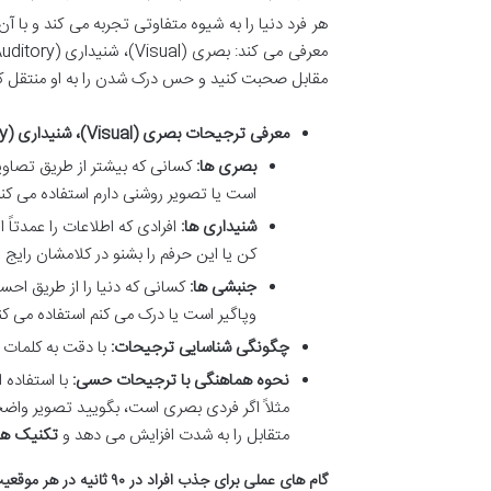
مقابل صحبت کنید و حس درک شدن را به او منتقل کن
معرفی ترجیحات بصری (Visual)، شنیداری (Auditory) و جنبشی (Kinesthetic):
بصری ها:
کسانی که بیشتر از طریق تصاویر 
است یا تصویر روشنی دارم استفاده می کنن
شنیداری ها:
افرادی که اطلاعات را عمدتاً
کن یا این حرفم را بشنو در کلامشان رایج
جنبشی ها:
کسانی که دنیا را از طریق اح
وپاگیر است یا درک می کنم استفاده می کنن
چگونگی شناسایی ترجیحات:
با دقت به کلمات 
نحوه هماهنگی با ترجیحات حسی:
با استفاده ا
مثلاً اگر فردی بصری است، بگویید تصویر واضح
متقابل را به شدت افزایش می دهد و
تکنیک ها
گام های عملی برای
جذب افراد در ۹۰ ثانیه
در هر موقعی