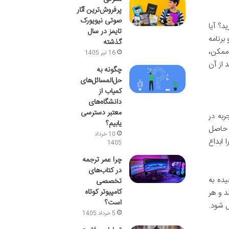
پرفروش‌ترین آثار
صوتی نیویورک
د؟ آیا
تایمز در سال
برنامه
گذشته
ن ممکن،
16 تیر 1405
 از آن
چگونه به
حل‌المسائل‌های
کمیاب از
دانشگاه‌های
معتبر دسترسی
ست. او که سال ها تجربه در
یابیم؟
ش حاصل
10 خرداد
کنیک های پیشرفته NLP، روش هایی را ابداع
1405
چرا عمر ترجمه
در کتاب‌های
اهیم پیچیده به
تخصصی
کامپیوتر کوتاه
د و هر
است؟
 شود.
5 خرداد 1405