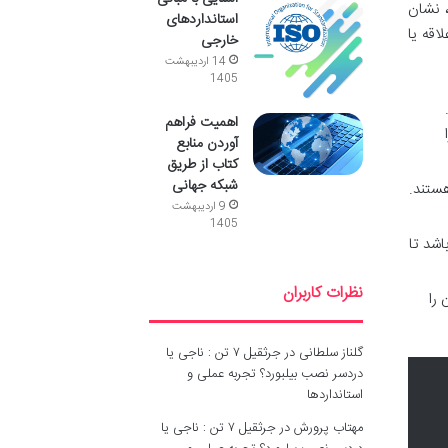
، نشان
استانداردهای
اقه یا
خارجی
14 اردیبهشت
1405
اهمیت فراهم
آوردن منابع
کتاب از طریق
شبکه جهانی
ستند.
9 اردیبهشت
1405
اشد تا
نظرات کاربران
را
گلناز سلطانی
در
جرثقیل ۷ تن : ناجی یا
دردسر نصب بیلبورد؟ تجربه عملی و
استانداردها
مهتاب پرورش
در
جرثقیل ۷ تن : ناجی یا