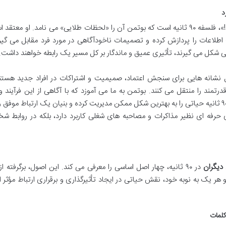
د
محور اصلی کتاب «چگونه دیگران را شیفته خود کنید!»، فلسفه ۹۰ ثانیه است که بوتمن آن را «لحظات طلایی» می نامد. او م
ت اطلاعات را پردازش کرده و تصمیمات ناخودآگاهی در مورد فرد مقابل می گیر
می شکل می گیرند، تأثیری عمیق و ماندگار بر کل مسیر یک رابطه خواهند داشت.
ال نشانه هایی برای سنجش اعتماد، صمیمیت و اشتراکات در افراد جدید هستن
رتمند را منتقل می کنند. بوتمن به ما می آموزد که با آگاهی از این فرآیند و
هوشمندانه پیام های غیرکلامی خود، می توانیم این ۹۰ ثانیه حیاتی را به بهترین شکل ممکن مدیریت کرده و بنیان یک ارتباط موف
ای حرفه ای نظیر مذاکرات و مصاحبه های شغلی کاربرد دارد، بلکه در روابط 
دیگران
در ۹۰ ثانیه، چهار اصل اساسی را معرفی می کند. این اصول، برگرفته ا
 هستند و هر یک به نوبه خود، نقش حیاتی در ایجاد تأثیرگذاری و برقراری ارتباط مؤثر 