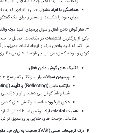
وضعیت بدن (با تأخیر چند ثانیه ای)، این هم
هماهنگی با افراد دشوار:
حتی با افرادی که به ن
میان خود را شکست و مسیر را برای یک گفتگوی
۳. هنر گوش دادن فعال و سوال پرسیدن: کلید درک واقعی
یکی از بزرگترین اشتباهات در مکالمات، تمایل به 
می کند که کلید واقعی درک و ایجاد ارتباط عمیق، در
کردن و توجه کامل، می توانیم فرصت های بی نظیری 
تکنیک های گوش دادن فعال:
پرسیدن سوالات باز:
سوالاتی که پاسخ های 
بازتاب دادن (Reflecting) و تأیید (Validating):
شما واقعاً گوش می دهید و او را درک می ک
دادن بازخورد مناسب:
واکنش های کلامی و 
اهمیت اطلاعات آزاد:
بوتمن به اطلاعاتی اشاره 
اطلاعات، فرصت های طلایی برای عمیق تر کردن 
۴. درک ترجیحات حسی (VAK): صحبت به زبان فرد مقابل