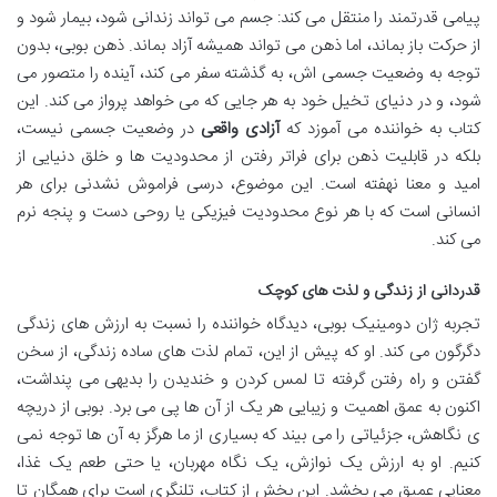
پیامی قدرتمند را منتقل می کند: جسم می تواند زندانی شود، بیمار شود و
از حرکت باز بماند، اما ذهن می تواند همیشه آزاد بماند. ذهن بوبی، بدون
توجه به وضعیت جسمی اش، به گذشته سفر می کند، آینده را متصور می
شود، و در دنیای تخیل خود به هر جایی که می خواهد پرواز می کند. این
کتاب به خواننده می آموزد که
آزادی واقعی
در وضعیت جسمی نیست،
بلکه در قابلیت ذهن برای فراتر رفتن از محدودیت ها و خلق دنیایی از
امید و معنا نهفته است. این موضوع، درسی فراموش نشدنی برای هر
انسانی است که با هر نوع محدودیت فیزیکی یا روحی دست و پنجه نرم
می کند.
قدردانی از زندگی و لذت های کوچک
تجربه ژان دومینیک بوبی، دیدگاه خواننده را نسبت به ارزش های زندگی
دگرگون می کند. او که پیش از این، تمام لذت های ساده زندگی، از سخن
گفتن و راه رفتن گرفته تا لمس کردن و خندیدن را بدیهی می پنداشت،
اکنون به عمق اهمیت و زیبایی هر یک از آن ها پی می برد. بوبی از دریچه
ی نگاهش، جزئیاتی را می بیند که بسیاری از ما هرگز به آن ها توجه نمی
کنیم. او به ارزش یک نوازش، یک نگاه مهربان، یا حتی طعم یک غذا،
معنایی عمیق می بخشد. این بخش از کتاب، تلنگری است برای همگان تا