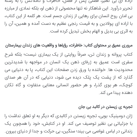
اراده ای بی نظیر، فصلی پس از فصل، خاطرات و تأملاتش را به رشته
تحریر درآورد. این شاهکار نه تنها محصولی از ذهن او، بلکه نمادی از مبارزه
بی امان روح انسان برای رهایی از زندان جسم است. هر کلمه از این کتاب،
با اراده ای پولادین و به قیمت رنجی عظیم به دست آمده و همین، آن را
به اثری بی بدیل و الهام بخش تبدیل کرده است.
مروری عمیق بر محتوای کتاب: خاطرات، رؤیاها و واقعیت های زندان بیمارستان
کتاب پروانه و زندان تن، صرفاً روایتی از یک بیماری نیست؛ بلکه شرح
سفری است عمیق به ژرفای ذهن یک انسان در مواجهه با شدیدترین
محدودیت ها. خواننده با ورق زدن صفحات این کتاب، پا به دنیایی می
گذارد که از پشت یک پلک دیده می شود، دنیایی که در آن هر صدای
کوچک، هر بوی گذرا، و هر حضور انسانی معنایی متفاوت و گاه تکان
دهنده پیدا می کند.
تجربه ی زیستن در کالبد بی جان
ژان دومینیک بوبی، تجربه زیستن در کالبدی که دیگر به او تعلق نداشت را
با جزئیاتی بی نظیر توصیف می کند. او در کتابش، خود را همچون یک
زندانی در لباس غواصی می بیند؛ سنگین، بی حرکت و جدا از دنیای بیرون.