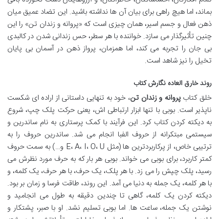
بماند، اما هیچ راهی برای بیان آن ها نداشته باشید. این تضاد عمیق میان
ذهن فعال و جسم اسیر، همان چیزی است که «پروانه و زندان تن» را این
چنین تأثیرگذار می سازد. خواننده با هر سطر، حس زندانی شدن در کالبدی
بی جان را تجربه می کند، اما همزمان، پرواز ذهن در آسمان بی پایان
تخیل را نیز شاهد است.
روند خارق العاده نگارش کتاب
خلق کتاب
پروانه و زندان تن
، خود به تنهایی داستانی از اراده ای شکست
ناپذیر است. بوبی با تنها ابزار ارتباطی اش، یعنی حرکت پلک چپ، شروع
به دیکته کردن کتاب کرد. این فرآیند با کمک پرستاری به نام ساندرین و
سیستمی مبتکرانه از حروف الفبا انجام می شد. ساندرین حروف را به
ترتیبی خاص، از پرکاربردترین ها (مثل E، A، I، O، U و…) به سمت حروف
کمتر کاربرد، برای بوبی می خواند. بوبی هر بار که به حرف مورد نظرش می
رسید، پلک چپش را می زد. با هر پلک، یک حرف، با هر حرف، یک کلمه، و
با هر کلمه، یک جمله به دنیا می آمد. این روند، طاقت فرسا و زمان بر بود.
دیکته کردن یک کلمه، گاهی تا چندین دقیقه به طول می انجامید و
نوشتن یک جمله، ساعت ها. اما بوبی تسلیم نشد. او با صبر، پشتکار و