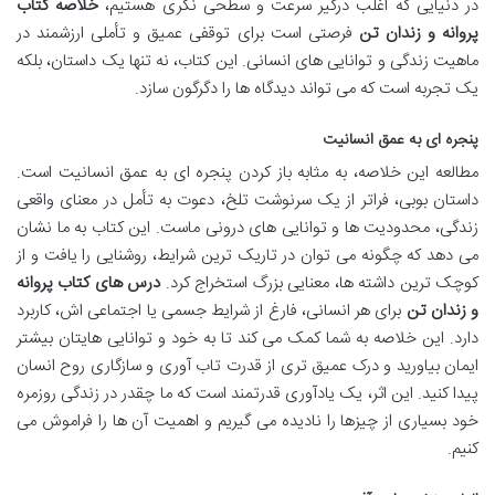
در دنیایی که اغلب درگیر سرعت و سطحی نگری هستیم،
خلاصه کتاب
پروانه و زندان تن
فرصتی است برای توقفی عمیق و تأملی ارزشمند در
ماهیت زندگی و توانایی های انسانی. این کتاب، نه تنها یک داستان، بلکه
یک تجربه است که می تواند دیدگاه ها را دگرگون سازد.
پنجره ای به عمق انسانیت
مطالعه این خلاصه، به مثابه باز کردن پنجره ای به عمق انسانیت است.
داستان بوبی، فراتر از یک سرنوشت تلخ، دعوت به تأمل در معنای واقعی
زندگی، محدودیت ها و توانایی های درونی ماست. این کتاب به ما نشان
می دهد که چگونه می توان در تاریک ترین شرایط، روشنایی را یافت و از
کوچک ترین داشته ها، معنایی بزرگ استخراج کرد.
درس های کتاب پروانه
و زندان تن
برای هر انسانی، فارغ از شرایط جسمی یا اجتماعی اش، کاربرد
دارد. این خلاصه به شما کمک می کند تا به خود و توانایی هایتان بیشتر
ایمان بیاورید و درک عمیق تری از قدرت تاب آوری و سازگاری روح انسان
پیدا کنید. این اثر، یک یادآوری قدرتمند است که ما چقدر در زندگی روزمره
خود بسیاری از چیزها را نادیده می گیریم و اهمیت آن ها را فراموش می
کنیم.