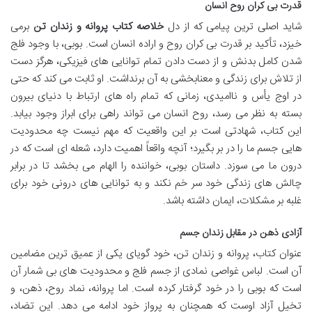
قدرت بی کران روح انسان
شاید اصلی ترین پیامی که از دل
خلاصه کتاب پروانه و زندان تن
برمی
خیزد، تأکید بر قدرت بی کران روح و اراده انسان است. بوبی، با وجود فلج
شدن کامل بدنش و از دست دادن تمام توانایی های فیزیکی، هرگز دست
از تلاش برای زندگی و معنابخشی به آن برنداشت. او ثابت می کند که حتی
در اوج یأس و ناامیدی، زمانی که تمام راه های ارتباط با دنیای بیرون
بسته به نظر می رسد، روح انسان می تواند راهی برای ابراز وجود بیابد.
این کتاب، شهادتی است بر این واقعیت که مهم نیست چه محدودیت
هایی جسم ما را در بر بگیرد؛ آنچه واقعاً اهمیت دارد، شعله ای است که در
درون ما می سوزد. داستان بوبی، خواننده را الهام می بخشد تا در برابر
چالش های زندگی خود سر خم نکند و به توانایی های درونی خود برای
غلبه بر مشکلات، ایمان داشته باشد.
آزادی ذهن در مقابل زندان جسم
عنوان کتاب، پروانه و زندان تن، خود گویای یکی از عمیق ترین مضامین
آن است. لباس غواصی نمادی از جسم فلج و محدودیت های بی شمار آن
است که بوبی را در خود گرفتار کرده است. اما پروانه، نماد روح، ذهن، و
تخیل آزاد اوست که همچنان به پرواز خود ادامه می دهد. این تضاد،