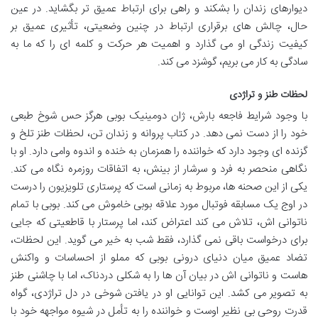
دیوارهای زندان را بشکند و راهی برای ارتباط عمیق تر بگشاید. در عین
حال، چالش های برقراری ارتباط در چنین وضعیتی، تأثیری عمیق بر
کیفیت زندگی او می گذارد و اهمیت هر حرکت و کلمه ای را که ما به
سادگی به کار می بریم، گوشزد می کند.
لحظات طنز و تراژدی
با وجود شرایط فاجعه بارش، ژان دومینیک بوبی هرگز حس شوخ طبعی
خود را از دست نمی دهد. در کتاب پروانه و زندان تن، لحظات طنز تلخ و
گزنده ای وجود دارد که خواننده را همزمان به خنده و اندوه وامی دارد. او با
نگاهی منحصر به فرد و سرشار از بینش، به اتفاقات روزمره نگاه می کند.
یکی از این صحنه ها، مربوط به زمانی است که پرستاری تلویزیون را درست
در اوج یک مسابقه فوتبال مورد علاقه بوبی خاموش می کند. بوبی با تمام
ناتوانی اش، تلاش می کند اعتراض کند، اما پرستار با قاطعیتی که جایی
برای درخواست باقی نمی گذارد، فقط شب به خیر می گوید. این لحظات،
تضاد عمیق میان دنیای درونی بوبی که مملو از احساسات و واکنش
هاست و ناتوانی اش در بیان آن ها را به شکلی دردناک، اما با چاشنی طنز
به تصویر می کشد. این توانایی او در یافتن شوخی در دل تراژدی، گواه
قدرت روحی بی نظیر اوست و خواننده را به تأمل در شیوه مواجهه خود با