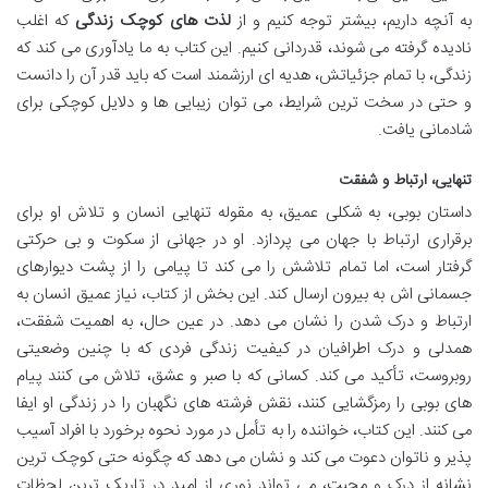
به آنچه داریم، بیشتر توجه کنیم و از
لذت های کوچک زندگی
که اغلب
نادیده گرفته می شوند، قدردانی کنیم. این کتاب به ما یادآوری می کند که
زندگی، با تمام جزئیاتش، هدیه ای ارزشمند است که باید قدر آن را دانست
و حتی در سخت ترین شرایط، می توان زیبایی ها و دلایل کوچکی برای
شادمانی یافت.
تنهایی، ارتباط و شفقت
داستان بوبی، به شکلی عمیق، به مقوله تنهایی انسان و تلاش او برای
برقراری ارتباط با جهان می پردازد. او در جهانی از سکوت و بی حرکتی
گرفتار است، اما تمام تلاشش را می کند تا پیامی را از پشت دیوارهای
جسمانی اش به بیرون ارسال کند. این بخش از کتاب، نیاز عمیق انسان به
ارتباط و درک شدن را نشان می دهد. در عین حال، به اهمیت شفقت،
همدلی و درک اطرافیان در کیفیت زندگی فردی که با چنین وضعیتی
روبروست، تأکید می کند. کسانی که با صبر و عشق، تلاش می کنند پیام
های بوبی را رمزگشایی کنند، نقش فرشته های نگهبان را در زندگی او ایفا
می کنند. این کتاب، خواننده را به تأمل در مورد نحوه برخورد با افراد آسیب
پذیر و ناتوان دعوت می کند و نشان می دهد که چگونه حتی کوچک ترین
نشانه از درک و محبت، می تواند نوری از امید در تاریک ترین لحظات