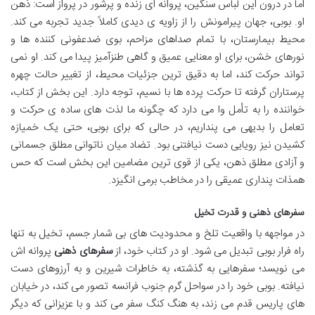
اما در درون این لباس سنگین، پروانه ای زنده و پرشور در پرواز است: ذهن
او. بوبی، جهان پیرامونش را از زاویه ی دیدی کاملاً جدید تجربه می کند.
محیط بیمارستان، با تمام صداهای مزاحم، بوی ضدعفونی کننده ها و
نورهای خشن، برای او معنایی عمیق و گاهی طنزآمیز پیدا می کند. او نمی
تواند حرکت کند، اما به دقیق ترین جزئیات محیط، از تغییر حالت چهره
پرستاران گرفته تا حرکت پرده ها با نسیم، توجه دارد. این بخش از کتاب،
خواننده را به تأمل وا می دارد که چگونه ما لذت های ساده ی حرکت و
تعامل را بدیهی می پنداریم، در حالی که برای بوبی، حتی یک خمیازه
کشیدن نیز رویایی دست نیافتنی بود. تضاد میان ناتوانی مطلق جسمانی
و آزادی مطلق ذهن، یکی از قوی ترین مضامین این بخش است که حس
همذات پنداری عمیقی را در مخاطب برمی انگیزد.
سفرهای ذهنی و قدرت تخیل
در مواجهه با واقعیت تلخ و محدودیت های بی شمار جسم، تخیل به تنها
راه فرار بوبی تبدیل می شود. او در کتاب خود، از
سفرهای ذهنی
پروانه اش
می نویسد؛ سفرهایی به گذشته، به خاطرات شیرین و به آرزوهای دست
نیافته. بوبی خود را در سواحل گرم جنوب فرانسه تصور می کند، در خیابان
های پاریس قدم می زند، به هنگ کنگ سفر می کند و با عزیزانی که دیگر