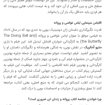
ترین احساسات و افکار را ستودند. این اثر توانست جوایز معتبر ادبی را در
سطح ملی و بین المللی از آن خود کند و به لیست کتاب هایی بپیوندد که
هر فردی باید حداقل یک بار آن را بخواند.
اقتباس سینمایی لباس غواصی و پروانه
قدرت تأثیرگذاری داستان ژان دومینیک بوبی به حدی بود که در سال ۲۰۰۷،
به فیلمی موفق با عنوان لباس غواصی و پروانه (The Diving Bell and
the Butterfly) به کارگردانی جولیان اشنابل تبدیل شد. این فیلم با بازی
متیو آمالریک
در نقش بوبی، به شکلی هنرمندانه و تأثیرگذار، داستان او را
به تصویر کشید. فیلم توانست جوایز معتبر بسیاری از جمله جایزه بهترین
کارگردانی در جشنواره فیلم کن و نامزدی چهار جایزه اسکار، از جمله بهترین
کارگردانی و بهترین فیلم نامه اقتباسی را کسب کند. موفقیت این فیلم، به
گسترش پیام کتاب در میان مخاطبان جهانی کمک شایانی کرد و بار دیگر
قدرت اراده انسان و زیبایی ذهن را به نمایش گذاشت. کسانی که فیلم را
دیده اند، اغلب کنجکاو می شوند که به منبع اصلی، یعنی کتاب، مراجعه
کنند تا عمق بیشتری از جزئیات و احساسات بوبی را درک کنند.
چرا خواندن خلاصه کتاب پروانه و زندان تن ضروری است؟