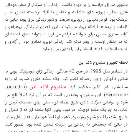
مشهور مد اِل فرانسه را بر عهده داشت. زندگی او سرشار از سفر، مهمانی
های مجلل، پروژه های خلاقانه و تعامل با افراد برجسته دنیای مد و
فرهنگ بود. او در دنیایی از زیبایی، سرعت و شور زندگی غرق بود، جایی که
کلمات و ایده ها آزادانه پرواز می کردند. این تصویر از زندگی پرهیاهو و
آزاد، بستری حسی برای خواننده فراهم می آورد تا بتواند عمق فاجعه ای
که در انتظار اوست را بهتر درک کند. زندگی بوبی، نمادی بود از آزادی و
قدرت انتخاب، که هر انسانی آن را بدیهی می پندارد.
لحظه تغییر و سندروم لاکد این
در دسامبر سال 1995، در سن 43 سالگی، زندگی ژان دومینیک بوبی به
شکلی ناگهانی و بی رحمانه تغییر کرد. یک سکته مغزی شدید، او را به
سندروم لاکد این
سرنوشتی غم انگیز محکوم کرد:
(Locked-in
Syndrome). این سندروم، وضعیتی است که در آن فرد کاملاً فلج می
شود و توانایی حرکت دادن هیچ عضله ای، حتی برای صحبت کردن را
ندارد، به جز یک عضو کوچک. در مورد بوبی، تنها عضله ای که از کنترل او
خارج نشد، پلک چشم چپش بود. ذهن او کاملاً هوشیار و فعال باقی ماند،
در حالی که جسمش به زندانی بی حرکت تبدیل شده بود. تصور کنید،
تمام افکارتان، احساساتتان، خاطراتتان، و آرزوهایتان دست نخورده باقی