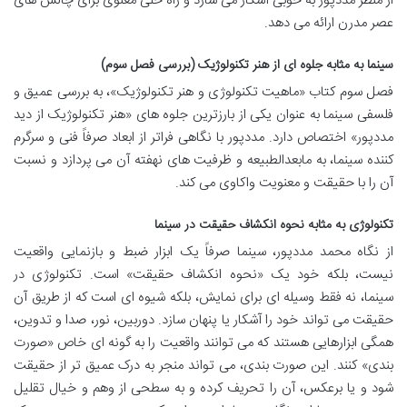
از منظر مددپور به خوبی آشکار می سازد و راه حلی معنوی برای چالش های
عصر مدرن ارائه می دهد.
سینما به مثابه جلوه ای از هنر تکنولوژیک (بررسی فصل سوم)
فصل سوم کتاب «ماهیت تکنولوژی و هنر تکنولوژیک»، به بررسی عمیق و
فلسفی سینما به عنوان یکی از بارزترین جلوه های «هنر تکنولوژیک از دید
مددپور» اختصاص دارد. مددپور با نگاهی فراتر از ابعاد صرفاً فنی و سرگرم
کننده سینما، به مابعدالطبیعه و ظرفیت های نهفته آن می پردازد و نسبت
آن را با حقیقت و معنویت واکاوی می کند.
تکنولوژی به مثابه نحوه انکشاف حقیقت در سینما
از نگاه محمد مددپور، سینما صرفاً یک ابزار ضبط و بازنمایی واقعیت
نیست، بلکه خود یک «نحوه انکشاف حقیقت» است. تکنولوژی در
سینما، نه فقط وسیله ای برای نمایش، بلکه شیوه ای است که از طریق آن
حقیقت می تواند خود را آشکار یا پنهان سازد. دوربین، نور، صدا و تدوین،
همگی ابزارهایی هستند که می توانند واقعیت را به گونه ای خاص «صورت
بندی» کنند. این صورت بندی، می تواند منجر به درک عمیق تر از حقیقت
شود و یا برعکس، آن را تحریف کرده و به سطحی از وهم و خیال تقلیل