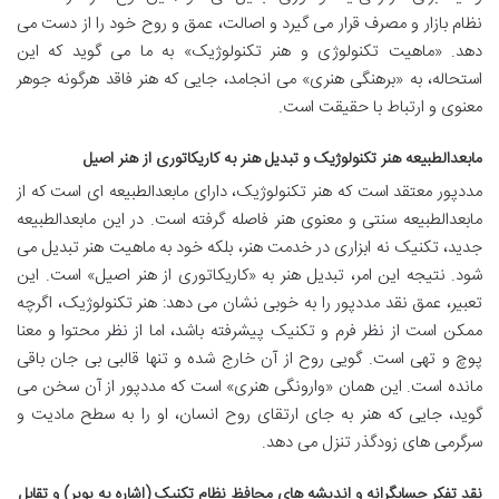
نظام بازار و مصرف قرار می گیرد و اصالت، عمق و روح خود را از دست می
دهد. «ماهیت تکنولوژی و هنر تکنولوژیک» به ما می گوید که این
استحاله، به «برهنگی هنری» می انجامد، جایی که هنر فاقد هرگونه جوهر
معنوی و ارتباط با حقیقت است.
مابعدالطبیعه هنر تکنولوژیک و تبدیل هنر به کاریکاتوری از هنر اصیل
مددپور معتقد است که هنر تکنولوژیک، دارای مابعدالطبیعه ای است که از
مابعدالطبیعه سنتی و معنوی هنر فاصله گرفته است. در این مابعدالطبیعه
جدید، تکنیک نه ابزاری در خدمت هنر، بلکه خود به ماهیت هنر تبدیل می
شود. نتیجه این امر، تبدیل هنر به «کاریکاتوری از هنر اصیل» است. این
تعبیر، عمق نقد مددپور را به خوبی نشان می دهد: هنر تکنولوژیک، اگرچه
ممکن است از نظر فرم و تکنیک پیشرفته باشد، اما از نظر محتوا و معنا
پوچ و تهی است. گویی روح از آن خارج شده و تنها قالبی بی جان باقی
مانده است. این همان «وارونگی هنری» است که مددپور از آن سخن می
گوید، جایی که هنر به جای ارتقای روح انسان، او را به سطح مادیت و
سرگرمی های زودگذر تنزل می دهد.
نقد تفکر حسابگرانه و اندیشه های محافظ نظام تکنیک (اشاره به پوپر) و تقابل