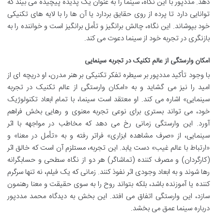
دهد. مددپور با این نگاه، سینما را به عنوان یک پدیده پیچیده می بیند که
توانایی دارد تا پرده از روی حقایق بردارد یا آن ها را با لایه های تکنیکی
خود بپوشاند. این نگاه، چالش برانگیز و تأمل برانگیز است و خواننده را به
بازنگری در تجربه خود از سینما دعوت می کند.
امکان وارستگی از عالم تکنیک در تجربه سینمایی
با وجود تأکید مددپور بر سیطره تفکر تکنیکی بر هنر مدرن، او دریچه ای از
امید را نیز می گشاید و به «امکان وارستگی از عالم تکنیک در تجربه
سینمایی» اشاره می کند. او معتقد است سینما، با تمام ابعاد تکنولوژیک
خود، می تواند بستری برای نوعی تجربه معنوی و رهایی بخش فراهم
آورد. این وارستگی زمانی رخ می دهد که مخاطب در مواجهه با اثر
سینمایی، از «صرف مشاهده ابزاری» فراتر رفته و به «تأمل در معنا» و
«ارتباط با عالم غیب» دست یابد. این تجربه، مستلزم آن است که خالق اثر
(کارگردان) و مصرف کننده (تماشاگر) هر دو از نگاه سطحی و حسابگرانه
رها شوند و به ابعاد وجودی اثر نفوذ کنند. زمانی که یک فیلم، نه تنها سرگرم
کننده یا آموزنده باشد، بلکه بتواند روح را به سوی حقیقت و معنا رهنمون
سازد، این وارستگی اتفاق می افتد. این بخش به دیدگاه محمد مددپور
درباره سینما عمق می بخشد.