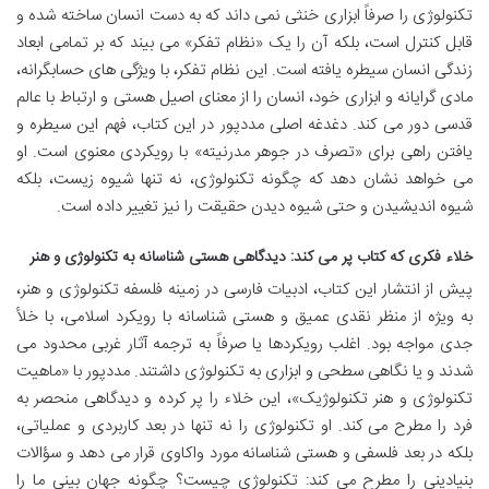
تکنولوژی را صرفاً ابزاری خنثی نمی داند که به دست انسان ساخته شده و
قابل کنترل است، بلکه آن را یک «نظام تفکر» می بیند که بر تمامی ابعاد
زندگی انسان سیطره یافته است. این نظام تفکر، با ویژگی های حسابگرانه،
مادی گرایانه و ابزاری خود، انسان را از معنای اصیل هستی و ارتباط با عالم
قدسی دور می کند. دغدغه اصلی مددپور در این کتاب، فهم این سیطره و
یافتن راهی برای «تصرف در جوهر مدرنیته» با رویکردی معنوی است. او
می خواهد نشان دهد که چگونه تکنولوژی، نه تنها شیوه زیست، بلکه
شیوه اندیشیدن و حتی شیوه دیدن حقیقت را نیز تغییر داده است.
خلاء فکری که کتاب پر می کند: دیدگاهی هستی شناسانه به تکنولوژی و هنر
پیش از انتشار این کتاب، ادبیات فارسی در زمینه فلسفه تکنولوژی و هنر،
به ویژه از منظر نقدی عمیق و هستی شناسانه با رویکرد اسلامی، با خلأ
جدی مواجه بود. اغلب رویکردها یا صرفاً به ترجمه آثار غربی محدود می
شدند و یا نگاهی سطحی و ابزاری به تکنولوژی داشتند. مددپور با «ماهیت
تکنولوژی و هنر تکنولوژیک»، این خلاء را پر کرده و دیدگاهی منحصر به
فرد را مطرح می کند. او تکنولوژی را نه تنها در بعد کاربردی و عملیاتی،
بلکه در بعد فلسفی و هستی شناسانه مورد واکاوی قرار می دهد و سؤالات
بنیادینی را مطرح می کند: تکنولوژی چیست؟ چگونه جهان بینی ما را