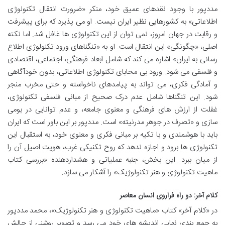
مددپور با وجود نقدهای عمیق خود، منکر «ضرورت انتقال تکنولوژی
اطلاعاتی» به کشورهایی نظیر ایران نیست. او می پذیرد که برای پیشرفت
و رقابت در جهان امروز، نمی توان از این تکنولوژی ها غافل شد. اما نکته
اصلی، «چگونگی» این انتقال است. او به «تنگناهای ورود تکنولوژی اطلاع
رسانی به ایران» اشاره می کند که شامل ابعاد فرهنگی، اجتماعی، اقتصادی
و فلسفی می شود. ورود بی محابای تکنولوژی اطلاعاتی، بدون خودآگاهی
و آمادگی فکری، می تواند به پیامدهای ناخواسته و حتی مخرب منجر
شود. این تنگناها شامل عدم درک صحیح از مبانی فلسفی تکنولوژی،
غفلت از ارزش های فرهنگی و معنوی جامعه، و عدم توانایی در بومی
سازی و «تصرف در جوهر مدرنیته» است. مددپور بر این باور است که ایران
باید با هوشمندی و با تکیه بر مبانی فکری و معنوی خود، به استقبال این
تکنولوژی ها برود و اجازه ندهد که روح تکنیکی غرب، هویت اصیل آن را
از میان ببرد. این بخش، جنبه عملیاتی و هشداردهنده «بررسی کتاب
ماهیت تکنولوژی و هنر تکنولوژیک» را آشکار می سازد.
کلام آخر: دو راه فراروی انسان معاصر
در «کلام آخر» کتاب «ماهیت تکنولوژی و هنر تکنولوژیک»، محمد مددپور
به جمع بندی نهایی اندیشه های خود می رسد و تصویر روشنی از چالش