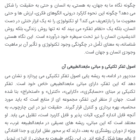
چگونه نگاه ما به جهان، به هستی، به انسان و حتی به حقیقت را شکل
می دهد؟ چگونه این نحوه کارکرد درونی، الگوهای فکری، ارزش ها و حتی
معنویت ما را بازتعریف می کند؟ او تکنولوژی را نه یک ابزار خنثی در دست
انسان، بلکه یک «نظام تفکر» می بیند که نه تنها روش زندگی، بلکه روش
اندیشیدن انسان را نیز تحت سیطره خود درآورده است. این نگاه هستی
شناسانه، به معنای تأمل در چگونگی وجود تکنولوژی و تأثیر آن بر ماهیت
وجودی انسان و جهان است.
اصول تفکر تکنیکی و مبانی مابعدالطبیعی آن
مددپور در ادامه، به ریشه یابی اصول تفکر تکنیکی می پردازد و نشان می
دهد که این تفکر، دارای مبانی مابعدالطبیعی خاص خود است. تفکر
تکنیکی بر مبنای «حسابگری»، «کارایی»، «کنترل» و «استخراج» بنا شده
است. جهان از منظر این تفکر، مجموعه ای از منابع است که باید مورد
محاسبه، بهره برداری و کنترل قرار گیرند. حقیقت نیز در این چارچوب، به
آنچه قابل اندازه گیری، اثبات پذیر و قابل کاربرد است، تقلیل می یابد. او
معتقد است که این مبانی، ریشه های عمیقی در مابعدالطبیعه غرب، به
ویژه از دوران روشنگری به بعد، دارند که بر محور عقل ابزاری و جدا افتادگی
از عالم معنا شکل گرفته اند. در این نگاه، طبیعت به مخزنی از انرژی تبدیل