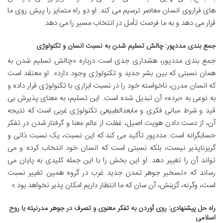
های فراروی انسان معاصر ترسیم می کند. او دو راه متمایز را پیش روی ما
قرار می دهد و به ما فرصت تأمل در انتخاب مسیر را می دهد.
جمع بندی مددپور: چالش تسلیم شدن به نسبت انسان و تکنولوژی
جمع بندی مددپور، هشداری جدی است درباره «چالش تسلیم شدن به
همان نسبتی که بین بشر جدید و تکنولوژی وجود دارد». او معتقد است
که انسان مدرن، ناخواسته خود را در نسبت ابزاری با تکنولوژی قرار داده و
به نوعی به «برده» آن تبدیل شده است. این تسلیم، به معنای پذیرش بی
قید و شرط مبانی فکری و مابعدالطبیعی تکنولوژی غربی است که نتیجه
آن، از دست دادن هویت اصیل، غفلت از عالم معنا و گرفتار شدن در تفکر
حسابگرانه است. مددپور تأکید می کند که این نسبت، یک نسبت ذاتی و
گریزناپذیر نیست، بلکه نسبتی است که انسان خود انتخاب کرده و می
تواند آن را تغییر دهد. او این بخش را با این جمله کلیدی به پایان می
رساند که «تسخیر جوهر تمدن جدید غرب در گروه همین تغییر نسبت
است، وگرنه، گزینش، آن سان که ما انتظار داریم امکان پذیر نخواهد بود.»
راه حل پیشنهادی: روی آوردن به تفکر معنوی و تصرف در جوهر مدرنیته با روح
اسلامی