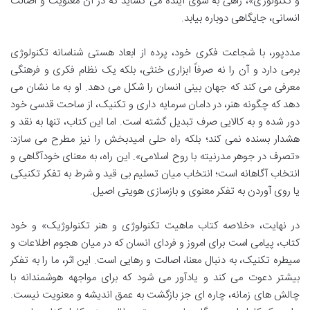
و تکنولوژی»، راهی به سوی آینده می گشاید که در آن معنویت و اصالت
انسانی، جایگاهی دوباره بیابد.
مددپور، با شجاعت فکری خود، پرده از ابعاد هستی شناسانه تکنولوژی
برمی دارد و آن را نه صرفاً ابزاری خنثی، بلکه یک نظام فکری و فرهنگی
معرفی می کند که جهان بینی انسان را شکل می دهد. او به ما نشان می
دهد که چگونه هنر، در دامان سرمایه داری و تکنیک، از ساحت قدسی خود
دور شده و به کالایی صرف تبدیل گشته است. اما این کتاب، تنها به نقد و
هشدار بسنده نمی کند؛ بلکه راه حلی امیدبخش را نیز مطرح می سازد:
«تصرف در جوهر مدرنیته با روح اسلامی». این راه، به معنای خودآگاهی و
انتخاب آگاهانه است؛ انتخاب میان تسلیم بی قید و شرط به تفکر تکنیکی
یا روی آوردن به تفکر معنوی و بازسازی هویتی اصیل.
در نهایت، «خلاصه کتاب ماهیت تکنولوژی و هنر تکنولوژیک» و خود
کتاب، پیامی است برای امروز و فردای انسان که در میان هجوم اطلاعات و
سیطره تکنیک، به دنبال معنا، اصالت و رهایی است. این اثر، ما را به تفکر
بیشتر دعوت می کند و یادآور می شود که برای مواجهه هوشمندانه با
چالش های زمانه، چاره ای جز بازگشت به عمق اندیشه و معنویت نیست.