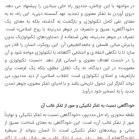
در مواجهه با این چالش، مددپور راه حلی بنیادین را پیشنهاد می دهد:
«روی آوردن به تفکر معنوی و تجدید عهد گسسته دینی». این راه، نه به
معنای نفی کامل تکنولوژی و بازگشت به گذشته، بلکه به معنای یک
«خودآگاهی» عمیق و «تصرف در جوهر مدرنیته با روح اسلامی» است.
تصرف در جوهر مدرنیته، یعنی استفاده از دستاوردهای تکنولوژیک بدون
پذیرش مبانی فلسفی و مابعدالطبیعی آن. این رویکرد، انسان را قادر می
سازد تا با نگاهی انتقادی و انتخابی آگاهانه، با تکنولوژی مواجه شود و آن
را در خدمت اهداف معنوی و انسانی قرار دهد. «نسبت تکنولوژی و
معنویت» در این دیدگاه، نه یک تقابل مطلق، بلکه یک فرصت برای
بازتعریف و اعتلای تکنولوژی است. انقلاب اسلامی، از دید مددپور، می
تواند آغازگر این تحول تاریخی باشد و با احیای تفکر معنوی، جوهر تمدن
جدید را به تسخیر خود درآورد.
خودآگاهی نسبت به تفکر تکنیکی و عبور از تفکر غالب آن
نقطه محوری راه حل مددپور، «خودآگاهی نسبت به تفکر تکنیکی و نهایتاً
عبور از تفکر غالب آن» است. این خودآگاهی به معنای شناخت عمیق از
مبانی و پیامدهای تفکر تکنیکی است، تا انسان بتواند از سیطره
ناخودآگاهانه آن رهایی یابد. عبور از تفکر غالب، یعنی فراتر رفتن از نگاه