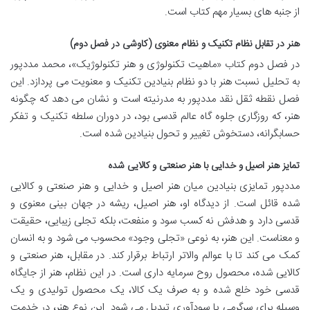
از جنبه های بسیار مهم کتاب است.
هنر در تقابل نظام تکنیک و نظام معنوی (کاوشی در فصل دوم)
در فصل دوم کتاب «ماهیت تکنولوژی و هنر تکنولوژیک»، محمد مددپور
به تحلیل نسبت هنر با دو نظام بنیادین تکنیک و معنویت می پردازد. این
فصل نقطه ثقل نقد مددپور به مدرنیته است و نشان می دهد که چگونه
هنر، که روزگاری جلوه گاه عالم قدسی بود، در دوران سلطه تکنیک و تفکر
حسابگرانه، دستخوش تغییر و تحول بنیادین شده است.
تمایز هنر اصیل و خدایی با هنر صنعتی و کالایی شده
مددپور تمایزی بنیادین میان هنر اصیل و خدایی و هنر صنعتی و کالایی
شده قائل است. از دیدگاه او، هنر اصیل، ریشه در جهان بینی معنوی و
قدسی دارد و هدفش نه کسب سود و منفعت، بلکه تجلی زیبایی، حقیقت
و معناست. این هنر، به نوعی «تجلی وجود» محسوب می شود و به انسان
کمک می کند تا با عوالم والاتر ارتباط برقرار کند. در مقابل، هنر صنعتی و
کالایی شده، محصول روح سرمایه داری است. در این نظام، هنر از جایگاه
قدسی خود خلع شده و به صرف یک کالا، یک محصول تولیدی و یک
وسیله برای سرگرمی یا سودآوری تبدیل می شود. این نوع هنر، در خدمت