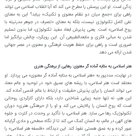
زدگی است. او این پرسش را مطرح می کند که آیا انقلاب اسلامی می تواند
راهی برای «جمع میان دو نظام معنوی و تکنیک» بیابد؟ این به معنای
نفی کامل تکنولوژی نیست، بلکه به معنای «تصرف در جوهر مدرنیته با
روح اسلامی» است. یعنی پذیرش ابعاد مفید تکنولوژی، اما بدون تسلیم
شدن به مبانی فکری و مابعدالطبیعی آن. این رویکرد، چالش برانگیز اما
ضروری است و راهی برای حفظ هویت فرهنگی و معنوی در عصر جهانی
شدن ارائه می دهد.
هنر اسلامی به مثابه آماده گر معنوی: رهایی از برهنگی هنری
در نهایت، مددپور به «هنر اسلامی به مثابه آماده گر معنوی» می پردازد. او
معتقد است هنر اسلامی، با ریشه های عمیق خود در توحید و عالم معنا،
می تواند انسان را برای پذیرش حقیقت و ارتباط با عالم قدسی آماده کند.
این هنر، نه تنها جنبه زیبایی شناختی دارد، بلکه دارای کارکردی روحانی
است که روح انسان را پالایش می کند و او را از «برهنگی هنری» دوران
تکنولوژیک رها می سازد. هنر اسلامی، با تأکید بر وحدت در کثرت و جلوه
های الهی در عالم، به انسان کمک می کند تا از نگاه سطحی و مادی گرایانه
عبور کرده و به عمق هستی نفوذ کند. این دیدگاه، «فلسفه هنر اسلامی» را