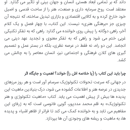
داند که بر تمامی ابعاد هستی انسان و جهان بینی او تأثیر می گذارد. او
معتقد است روح سرمایه داری و صنعت، هنر را از ساحت قدسی و اصیل
خود خارج کرده و به کالایی اقتصادی و بازاری تبدیل ساخته، که نتیجه آن
چیزی جز «برهنگی هنری» نیست. این کتاب، با چهار فصل و یک کلام
آخر، راهی دوگانه را پیش روی خواننده می گذارد: راهی که به تفکر تکنیکی
غربی ختم می شود و راهی که به تفکر معنوی و تجدید عهد دینی می
انجامد. این دو راه، نه فقط در عرصه نظری، بلکه در بستر عمل و تصمیم
گیری های کلان فرهنگی و اجتماعی نیز، انسان معاصر را به چالش می
کشد.
چرا باید این کتاب را (یا خلاصه اش را) خواند؟ اهمیت و جایگاه اثر
در جهانی که سرعت تحولات تکنولوژیک سرسام آور است و هر روز مرزهای
جدیدی در عرصه هنر و اطلاعات گشوده می شود، درک بنیادین ماهیت این
پدیده ها بیش از پیش اهمیت می یابد. کتاب «ماهیت تکنولوژی و هنر
تکنولوژیک» به قلم محمد مددپور، گویی فانوسی است که به ژرفای این
مفاهیم می تابد و به خواننده کمک می کند تا فراتر از ظاهر اشیاء و پدیده
ها، به ماهیت و ریشه های وجودی آن ها بپردازد.