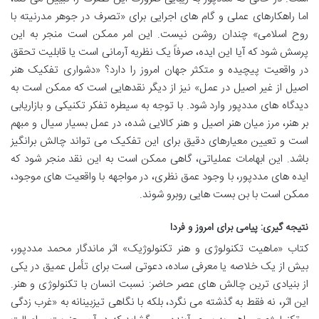
اما راهکارهای عملی و گام های اجرایی برای «تصرف در جوهر مدرنیته با
روح اسلامی» چندان روشن نیست. این امر ممکن است منجر به این
پرسش شود که آیا این ایده، صرفاً یک نظریه آرمانی است یا قابلیت تحقق
در واقعیت پیچیده و متکثر جهان امروز را دارد؟ «دشواری تفکیک هنر
اصیل از غیر اصیل در عمل» نیز از دیگر نقدهایی است که ممکن است به
دیدگاه های مددپور وارد شود. با توجه به سیطره تفکر تکنیکی و بازاریابی
بر هنر، مرز میان هنر اصیل و هنر کالایی شده، در عمل بسیار سیال و مبهم
است و تعیین معیارهای دقیق برای این تفکیک می تواند چالش برانگیز
باشد. این ابهامات عملیاتی، گاهی ممکن است به این نقد منجر شود که
ایده های مددپور، با وجود عمق نظری، در مواجهه با واقعیت های موجود،
ممکن است با بن بست هایی روبرو شوند.
نتیجه گیری: پیامی برای امروز و فردا
کتاب «ماهیت تکنولوژی و هنر تکنولوژیک» اثر ماندگار محمد مددپور،
بیش از یک خلاصه یا معرفی ساده، دعوتی است برای تأمل عمیق در یکی
از بنیادی ترین چالش های عصر حاضر: نسبت انسان با تکنولوژی و هنر.
این اثر، نه فقط به گذشته می نگرد، بلکه با نگاهی تیزبینانه به «غرب زدگی