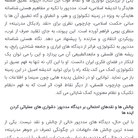
یکی از بزرگترین نوآوری ها و نقاط قوت این کتاب، «پیوند عمیق فلسفه
هایدگر با اندیشه اسلامی» است. مددپور با تکیه بر مفاهیم هستی شناسانه
هایدگر، به ویژه در زمینه تکنولوژی و هنر، و انطباق و گاه تطبیق آن ها با
مبانی حکمت اسلامی، چارچوبی نظری برای «نقد رادیکال مدرنیته» از
منظری بومی فراهم آورده است. این پیوند، به جای تقلید صرف از غرب،
رویکردی انتقادی و سازنده را پیشنهاد می دهد. نگاه هستی شناسانه
مددپور به تکنولوژی، فراتر از دیدگاه های ابزاری و جامعه شناختی رایج، به
ریشه های فلسفی و مابعدالطبیعی آن می پردازد و این را می توان یک
ابتکار در فضای فکری ایران دانست. او با این کار، نه تنها به فهم عمیق تر
تکنولوژی کمک می کند، بلکه راه را برای تولید اندیشه اصیل در این زمینه
باز می نماید. توانایی او در تحلیل پدیده هایی چون سینما و اطلاعات با
همین چارچوب فلسفی، از دیگر نقاط قوت اثر است که به فهم «نظام
تکنیک و نظام معنوی» کمک شایانی می کند.
چالش ها و نقدهای احتمالی بر دیدگاه مددپور: دشواری های عملیاتی کردن
ایده ها
با این حال، دیدگاه های مددپور خالی از چالش و نقد نیست. یکی از
عمده ترین چالش ها، «ابهامات در چگونگی تصرف در جوهر مدرنیته»
است. در حالی که مددپور به زیبایی ضرورت این تصرف را تبیین می کند،