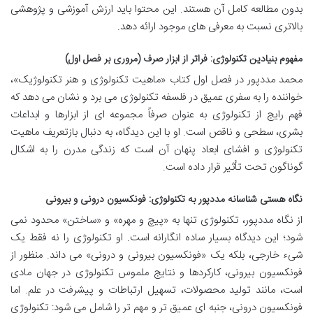
بدون مطالعه کامل آن هستند. این محتوا باید ارزش آموزشی و پژوهشی
بالاتری نسبت به معرفی های موجود ارائه دهد.
مفهوم بنیادین تکنولوژی: فراتر از ابزار صرف (مروری بر فصل اول)
محمد مددپور در فصل اول کتاب «ماهیت تکنولوژی و هنر تکنولوژیک»،
خواننده را به سفری عمیق در فلسفه تکنولوژی می برد و نشان می دهد که
فهم رایج از تکنولوژی به عنوان صرفاً مجموعه ای از ابزارها و ابداعات
بشری، سطحی و ناقص است. او با این دیدگاه، به دنبال بازتعریف ماهیت
تکنولوژی و افشای ابعاد پنهان آن است که زندگی مدرن را به اشکال
گوناگون تحت تأثیر قرار داده است.
نگاه هستی شناسانه مددپور به تکنولوژی: فونکسیون درونی و بیرونی
از نگاه مددپور، تکنولوژی تنها به «پیچ و مهره» و «ساختن» محدود نمی
شود؛ این دیدگاه بسیار ساده انگارانه است. او تکنولوژی را نه فقط یک
شیء خارجی، بلکه یک «فونکسیون بیرونی و درونی» می داند. منظور از
فونکسیون بیرونی، کارکردها و نتایج ملموس تکنولوژی در جهان مادی
است، مانند تولید محصولات، تسهیل ارتباطات و پیشرفت در علم. اما
فونکسیون درونی، جنبه ای عمیق تر و مهم تر را شامل می شود: تکنولوژی