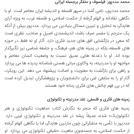
محمد مددپور: فیلسوف و متفکر برجسته ایرانی
محمد مددپور، نامی آشنا در سپهر فلسفه و اندیشه ایران معاصر است. او با
نگاهی نقادانه و الهام گرفته از حکمت اسلامی و فلسفه غرب، به ویژه آرای
هایدگر، به تحلیل و تبیین مسائل بنیادین می پردازد. مددپور بیش از آنکه
یک مترجم یا مفسر صرف باشد، اندیشمندی اصیل و صاحب نظری است
که سعی در بازگشایی افق های جدید فکری دارد. آثار او نه فقط در حوزه
های فلسفه، بلکه در زمینه های هنر، فرهنگ، و جامعه شناسی نیز تأثیرگذار
بوده اند. او با دغدغه هایی عمیق نسبت به وضعیت انسان معاصر و
مواجهه او با مدرنیته، به واکاوی مبانی هستی شناسانه پدیده ها می پردازد
و راهی برای بازگشت به معنویت و اصالت پیشنهاد می دهد. این رویکرد،
آثار او را به منابعی غنی برای دانشجویان و پژوهشگران تبدیل کرده است
که در پی فهم چالش های فکری زمانه خود هستند.
زمینه های فکری و فلسفی: نقد مدرنیته و تکنولوژی
زمینه های فکری که منجر به نگارش کتاب «ماهیت تکنولوژی و هنر
تکنولوژیک» شده، عمیقاً ریشه در نقد مدرنیته و تکنولوژی غربی دارد.
مددپور با تأسی به متفکرانی چون مارتین هایدگر، اما با نگاهی الهام گرفته
از حکمت اسلامی، به جستجوی ماهیت حقیقی تکنولوژی می پردازد. او