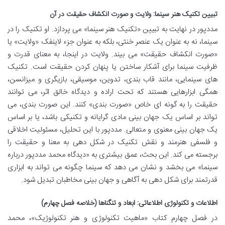
تبیین تکنیک هنر سینما: ولایت و صورت انکشاف حقیقت در آن
مددپور در نهایت به تبیین «تکنیک هنر سینما» می پردازد. او تکنیک را در
سینما، نه به عنوان یک عنصر خنثی، بلکه به عنوان جزء لاینفک «ولایت» یا
«صورت انکشاف حقیقت» می بیند. ولایت در اینجا، به معنای قدرت و
ظرفیت سینما برای آشکار ساختن یا پنهان کردن حقیقت است. تکنیک
های سینمایی، مانند قاب بندی، تدوین، موسیقی، بازیگری و میزانسن،
همگی ابزارهایی هستند که تحت اراده و دیدگاه خالق اثر، می توانند
حقیقت را به گونه ای خاص «صورت بندی» کنند. این صورت بندی، می
تواند بر اساس یک جهان بینی مادی گرایانه و تکنیکی باشد، یا بر اساس
یک جهان بینی معنوی و متعالی. مددپور با این تحلیل، مسئولیت اخلاقی
و فلسفی هنرمند و نقش تکنیک در شکل دهی به معنا و حقیقت را
برجسته می کند. این بحث، عمق بیشتری به «دیدگاه محمد مددپور درباره
سینما» می بخشد و نشان می دهد که سینما چگونه می تواند به ابزاری
قدرتمند برای شکل دهی به آگاهی و جهان بینی مخاطبان تبدیل شود.
اطلاعات و تکنولوژی اطلاعاتی: ابعاد و تنگناها (خلاصه فصل چهارم)
در فصل چهارم کتاب «ماهیت تکنولوژی و هنر تکنولوژیک»، محمد