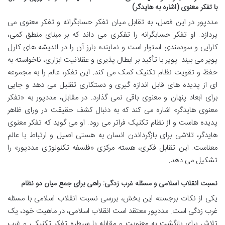
با تفکر معنوی (اشاره به هایدگر)
مددپور در این فصل، به تقابل میان تفکر حسابگرانه و تفکر معنوی می
پردازد. او تفکر حسابگرانه را تفکری می داند که بر مبنای منطق کمی،
کارایی و سودمندی استوار است و نماینده بارز آن را در اندیشه های کارل
پوپر می بیند. پوپر با تأکید بر ابطال پذیری و عقلانیت ابزاری، ناخواسته به
حفظ و تقویت نظام تکنیک کمک می کند. این تفکر، عالم را به مجموعه
ای از پدیده های قابل اندازه گیری و دستکاری تقلیل می دهد و جایی
برای ابعاد پنهان و معنوی باقی نمی گذارد. در مقابل، مددپور به «تفکر
معنوی هایدگر» اشاره می کند که به دنبال کشف حقیقت در ورای ظاهر
پدیده هاست و از نظام تکنیک فراتر می رود. او می گوید که تفکر معنوی
هایدگر، تلاشی برای بازگرداندن انسان به هستی اصیل و ارتباط با عالم
معناست. این تقابل فکری، هسته مرکزی «فلسفه تکنولوژی مددپور» را
تشکیل می دهد.
نسبت انقلاب اسلامی و مسئله غرب زدگی: راهی برای جمع میان دو نظام
یکی از نکات برجسته این بخش، بررسی نسبت انقلاب اسلامی با مسئله
غرب زدگی است. مددپور معتقد است انقلاب اسلامی، در ماهیت خود، یک
تلاش برای بازگشت به معنویت و مقابله با سیطره تفکر تکنیکی و غرب