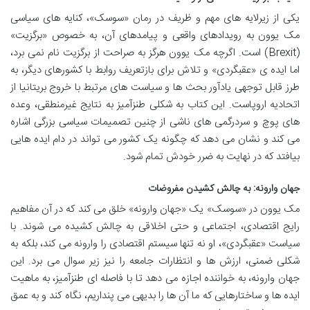
یکی از زیرلایه های مهم و ظریف در رمان «سوسک»، کنایه های سیاسی
مک یوون به رویدادهای واقعی و پیامدهای آن، به خصوص «برگزیت»
(Brexit) است. اگرچه مک یوون هرگز به صراحت از برگزیت نام نمی برد،
اما ایده ی «عقبگردی» و تلاش برای بازتعریف روابط با کشورهای دیگر، به
طرز قابل توجهی یادآور بحث ها و سیاست های مرتبط با خروج بریتانیا از
اتحادیه اروپاست. این کتاب به شکلی طنزآمیز به نتایج غیرمنطقی، وعده
های پوچ و سردرگمی های ناشی از چنین تصمیمات سیاسی بزرگی اشاره
می کند و نشان می دهد که چگونه یک کشور می تواند در دام ایده هایی
بیافتد که در نهایت به ضرر خودش تمام شود.
جهان وارونه: به چالش کشیدن مفروضات
مک یوون در «سوسک» یک «جهان وارونه» خلق می کند که در آن مفاهیم
رایج اقتصادی، اجتماعی و حتی اخلاقی به چالش کشیده می شوند. با
سیاست «عقبگردی»، او نه تنها سیستم اقتصادی را وارونه می کند، بلکه به
شکلی ضمنی، ارزش ها و انتظارات جامعه را نیز زیر سوال می برد. این
جهان وارونه، به خواننده اجازه می دهد تا با فاصله ای طنزآمیز، به ماهیت
ایده ها و ساختارهایی که ما آن ها را بدیهی می پنداریم، نگاه کند و به عمق