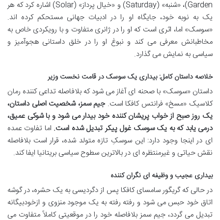
Garden)، «شنبه» (Saturday) و «خیال پرداز» (Solar) اشاره کرد که هر
یک به نوبه خود، جایگاه او را در ادبیات جهانی مستحکم کرده اند.
«سوسک» اما، اثری است که او را در ژانری متفاوت و با رویکردی خاص به
مخاطبانش معرفی می کند و نبوغ او را در خلق داستانی هجوآمیز و
سیاسی به نمایش می گذارد.
خلاصه داستان کامل: بیداری یک سوسک در قامت نخست وزیر
داستان «سوسک» با صحنه ای آغاز می شود که بلافاصله تداعی کننده رمان
کلاسیک «مسخ» فرانتس کافکا است.
جیم سمز، شخصیت اصلی داستان،
یک روز صبح از خواب پریشان کننده خود بیدار می شود و با شوکی عمیق،
درمی یابد که به یک سوسک غول پیکر تبدیل شده است.
اما تفاوت عمده
ای در اینجا وجود دارد: این سوسکِ تازه متولد شده، قرار است بلافاصله
نقش حیاتی و غیرمنتظره ای در بالاترین سطوح سیاسی بریتانیا ایفا کند.
بیداری عجیب و وظیفه ای نگران کننده
در حالی که گریگور سامسای کافکا پس از دگردیسی به یک حشره، در گوشه
اتاق خود حبس می شود و رفته رفته به یک موجود منزوی و ازخودبیگانه
تبدیل می گردد، جیم سمز بلافاصله خود را در موقعیتی کاملاً متفاوت می