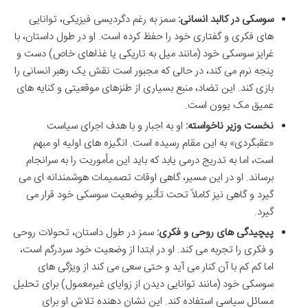
سوسکی در کالبد انسانی:
سمز به رغم دگردیسی فیزیکی، توانایی
های فکری و گفتاری خود را حفظ کرده است. او در طول داستان، با
غرایز سوسکی خود (مانند میل به تاریکی یا غذاهای خاص) دست و
پنجه نرم می کند، در حالی که مجبور است نقش یک رهبر انسانی را
بازی کند. این تضاد، منبع بسیاری از طنزهای موقعیتی و کنایه های
عمیق مک یوون است.
نخست وزیر ناخواسته:
او به اجبار و با هدف اجرای سیاست
«عقبگردی» به این مقام رسیده است. انگیزه های اولیه او مبهم
است، اما به تدریج درمی یابد که باید این مأموریت را به سرانجام
برساند. او در این مسیر، گاهی اوقات تصمیمات هوشمندانه ای می
گیرد و گاهی نیز کاملاً تحت تأثیر وضعیت سوسکی خود قرار می
گیرد.
پیچیدگی های روحی و فکری:
سمز در طول داستان، تحولات روحی
و فکری را تجربه می کند. او در ابتدا از وضعیت خود سردرگم است،
اما کم کم با آن کنار می آید و حتی سعی می کند از ویژگی های
سوسکی خود (مانند توانایی دیدن از زوایای غیرمعمول) برای تحلیل
مسائل سیاسی استفاده کند. این نشان دهنده تلاش او برای