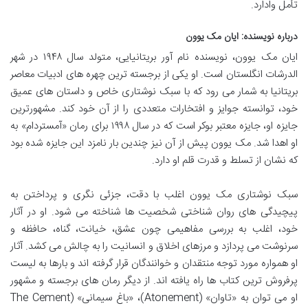
تأمل وادارد.
درباره نویسنده: ایان مک یوون
ایان مک یوون، نویسنده نام آور بریتانیایی، متولد سال ۱۹۴۸ در شهر
الدرشات انگلستان است. او یکی از برجسته ترین چهره های ادبیات معاصر
بریتانیا به شمار می رود که با سبک نوشتاری خاص و داستان های عمیق
خود، توانسته جوایز و افتخارات متعددی را از آن خود کند. مشهورترین
جایزه او، جایزه معتبر بوکر است که در سال ۱۹۹۸ برای رمان «آمستردام» به
او اهدا شد. مک یوون پیش از آن نیز چندین بار نامزد این جایزه شده بود
که نشان از تسلط و قدرت قلم او دارد.
سبک نوشتاری مک یوون اغلب با دقت، جزئی نگری و پرداختن به
پیچیدگی های روان شناختی شخصیت ها شناخته می شود. او در آثار
خود، اغلب به بررسی مفاهیمی چون عشق، خیانت، گناه، حافظه و
سرنوشت می پردازد و مرزهای اخلاق و انسانیت را به چالش می کشد. آثار
او همواره مورد توجه منتقدان و خوانندگان قرار گرفته اند و بارها به لیست
پرفروش ترین کتاب ها راه یافته اند. از دیگر رمان های برجسته و مشهور
او می توان به «تاوان» (Atonement)، «باغ سیمانی» (The Cement