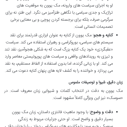
او به اجرای سیاست های وارونه، مک یوون به موقعیت های
تراژیک و جدی سیاسی با نگاهی طنزآمیز می نگرد. این طنز، نه برای
سرگرمی صرف، بلکه برای برجسته کردن پوچی و بی معنایی برخی
تصمیمات انسانی است.
کنایه و هجو:
مک یوون از کنایه به عنوان ابزاری قدرتمند برای نقد
سیستم های سیاسی، بوروکراسی و رهبران استفاده می کند. سیاست
«عقبگردی» خود یک کنایه بزرگ است که به شکلی هجوآمیز، نقد تند
و تیزی به رویدادهای واقعی و سیاست های پوپولیستی معاصر وارد
می کند. او با زبانی گزنده، اما بدون استفاده از الفاظ مستقیم، به نقد
می پردازد و خواننده را به کشف لایه های پنهان کنایه دعوت می کند.
زبان دقیق، شیوا و توصیفات ملموس
مک یوون به دقت در انتخاب کلمات و شیوایی زبان معروف است. در
«سوسک» نیز این ویژگی کاملاً مشهود است.
دقت و وضوح:
با وجود ماهیت فانتزی داستان، زبان مک یوون
بسیار دقیق و واضح است. او حتی جزئیات مربوط به زندگی
سوسکی جیم سمز یا مکانیزم های بوروکراسی دولتی را با چنان دقتی