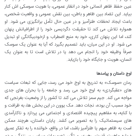
عین حفظ ظاهر انسانی خود در انظار عمومی، با هویت سوسکی اش کنار
بیاید. این تضاد بین ظاهر و باطن، بین نقش عمومی و واقعیت شخصی،
باعث ایجاد لحظات طنزآمیز و در عین حال تأمل برانگیزی می شود. او
همواره تلاش می کند تا حقیقت دگردیسی خود را از اطرافیانش پنهان
کند، اما این پنهان کاری، خود به منبع اضطراب و ازخودبیگانگی او تبدیل
می شود. او در این میان، باید تصمیم بگیرد که آیا به عنوان یک سوسک
صرفاً وظیفه خود را انجام می دهد یا در تلاش است تا به عنوان یک
انسان، هویت و جایگاه خود را بازیابد.
اوج داستان و پیامدها
رمان «سوسک» به تدریج به اوج خود می رسد، جایی که تبعات سیاست
های «عقبگردی» به اوج خود می رسد و جامعه را با بحران های جدی
مواجه می کند. جیم سمز تلاش می کند تا کشور را از وضعیت بغرنجی که
خود مسبب آن بوده، نجات دهد. مک یوون در این بخش ها، به ظرافت و
با کنایه، به مفاهیم پیچیده اقتصادی و اجتماعی می پردازد و ناکارآمدی
های سیستماتیک را به تصویر می کشد. پایان داستان، هرچند ممکن
است به ظاهر مبهم یا طنزآمیز باشد، اما در واقع، خواننده را به تفکر عمیق
درباره ماهیت قدرت، رهبری و تأثیر تصمیمات سیاسی بر زندگی مردم