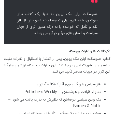
«سوسک» ایان مک یوون نه تنها یک کتاب برای
خواندن، بلکه اثری برای تجربه است؛ تجربه ای از طنز،
نقد و تأمل که خواننده را به درک عمیق تری از جهان
سیاست و انسان های درگیر در آن می رساند.
نکوداشت ها و نظرات برجسته
کتاب «سوسک» ایان مک یوون، پس از انتشار با استقبال و نظرات مثبت
منتقدین و نشریات ادبی مواجه شد. این نظرات برجسته، ارزش و جایگاه
این اثر را در ادبیات معاصر تأیید می کنند:
طنز سیاسی با رنگ و بوی آثار کافکا! – آمازون
مملو از ظرافت و هوشمندی. – Publishers Weekly
یک رمان سیاسی درخشان که نظیرش به ندرت یافت می شود. –
Barnes & Noble
هوشمندانه و ژرف، یک سرگرمی تأثیرگذار. – منتقدان ادبی