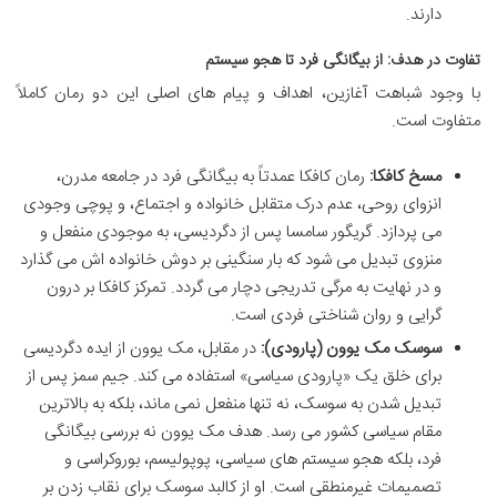
دارند.
تفاوت در هدف: از بیگانگی فرد تا هجو سیستم
با وجود شباهت آغازین، اهداف و پیام های اصلی این دو رمان کاملاً
متفاوت است.
مسخ کافکا:
رمان کافکا عمدتاً به بیگانگی فرد در جامعه مدرن،
انزوای روحی، عدم درک متقابل خانواده و اجتماع، و پوچی وجودی
می پردازد. گریگور سامسا پس از دگردیسی، به موجودی منفعل و
منزوی تبدیل می شود که بار سنگینی بر دوش خانواده اش می گذارد
و در نهایت به مرگی تدریجی دچار می گردد. تمرکز کافکا بر درون
گرایی و روان شناختی فردی است.
سوسک مک یوون (پارودی):
در مقابل، مک یوون از ایده دگردیسی
برای خلق یک «پارودی سیاسی» استفاده می کند. جیم سمز پس از
تبدیل شدن به سوسک، نه تنها منفعل نمی ماند، بلکه به بالاترین
مقام سیاسی کشور می رسد. هدف مک یوون نه بررسی بیگانگی
فرد، بلکه هجو سیستم های سیاسی، پوپولیسم، بوروکراسی و
تصمیمات غیرمنطقی است. او از کالبد سوسک برای نقاب زدن بر