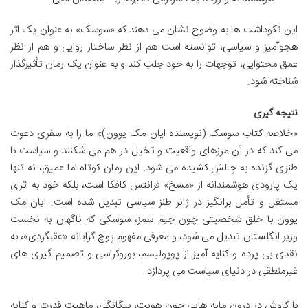
این نکوداشت ها به وضوح نشان می دهند که «سوسک» به عنوان یک اثر
هجوآمیز و سیاسی، توانسته است هم از نظر ساختار روایی و هم از نظر
عمق محتوایی، توجهات را به خود جلب کند و به عنوان یک رمان تأثیرگذار
شناخته شود.
نتیجه گیری
«خلاصه کتاب سوسک (نویسنده ایان مک یوون)» ما را به سفری دعوت
می کند که در آن مرزهای واقعیت و تخیل در هم می شکنند و سیاست با
طنزی گزنده به چالش کشیده می شود. این رمان کوتاه اما عمیق، نه تنها
یک پارودی هوشمندانه از «مسخ» فرانتس کافکا است، بلکه خود به اثری
مستقل و تأمل برانگیز در ژانر طنز سیاسی تبدیل شده است. ایان مک
یوون با خلق شخصیتی چون جیم سمز، سوسکی که ناگهان به نخست
وزیر انگلستان تبدیل می شود، و معرفی مفهوم پوچ گرایانه «عقبگردی»، به
نقدی بی پرده و کنایه آمیز از پوپولیسم، بوروکراسی و تصمیم گیری های
غیرمنطقی در دنیای سیاست می پردازد.
با کاوش در درون مایه هایی چون هویت، بیگانگی، ماهیت قدرت و کنایه