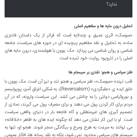
ندارد؟
تحلیل درون مایه ها و مفاهیم اصلی
«سوسک» اثری عمیق و چندلایه است که فراتر از یک داستان فانتزی
ساده، به تحلیل و نقد مفاهیم پیچیده ای در حوزه های سیاست، جامعه
شناسی و روان شناسی می پردازد. مک یوون با هوشمندی، درون مایه های
اصلی را در تاروپود روایت خود تنیده است.
طنز سیاسی و هجو: نقدی بر سیستم ها
قلب تپنده «سوسک»، طنز سیاسی و هجو تند و تیز آن است. مک یوون با
خلق ایده ی «عقبگردی» (Reversalism)، به شکلی اغراق آمیز، پوپولیسم
و بوروکراسی دولتی را به چالش می کشد. این سیاست وارونه، که در آن
مردم برای کار کردن پول می دهند و برای مصرف پول می گیرند، نمادی از
تصمیم گیری های غیرمنطقی و گاه فاجعه بار در دنیای واقعی سیاست
است. او با این کار نشان می دهد که چگونه ایده های به ظاهر «خلاقانه»
می توانند به سرعت به هرج ومرج و بیگانگی منجر شوند. هجو او، تنها به
سیستم های سیاسی محدود نمی شود، بلکه به نقد رسانه ها، افکار عمومی