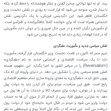
بیند. او نه تنها توانایی سخن گفتن و تفکر هوشمندانه را حفظ کرده، بلکه
با بیدار شدن، متوجه می شود که قرار است به زودی در نقش نخست وزیر
انگلستان ظاهر شود. این دگردیسی فیزیکی، با یک دگردیسی نقش
اجتماعی همراه است که برای خواننده کاملاً غافلگیرکننده و طنزآمیز است.
او مأموریتی نگران کننده و در عین حال ضروری را بر دوش دارد، مأموریتی
که در ابتدا ابهامات زیادی دارد اما به تدریج روشن می شود.
نقش سیاسی جدید و مأموریت عقبگردی
جیم سمز که اکنون در قامت نخست وزیر انگلستان قرار گرفته، مأموریت
دارد تا یک سیاست اقتصادی و اجتماعی جدید به نام «عقبگردی»
(Reversalism) را در سراسر کشور به اجرا بگذارد. این مفهوم، هسته
اصلی هجو سیاسی رمان را تشکیل می دهد. در دنیای وارونه ای که مک
یوون خلق کرده، «عقبگردی» به معنای وارونه سازی تمام مفاهیم اقتصادی
رایج است. طبق این سیاست، مردم برای کار کردن باید به دولت پول
بپردازند و در عوض، دولت برای مصرف کالا و خدمات به آن ها پول می
دهد. به عبارتی، حقوق افراد پس از انجام کار از سوی آن ها به حساب
دولت واریز می شود و مردم در قبال خرید مایحتاج خود از دولت پول
دریافت می کنند. این ایده، که در نگاه اول کاملاً پوچ و غیرمنطقی به نظر