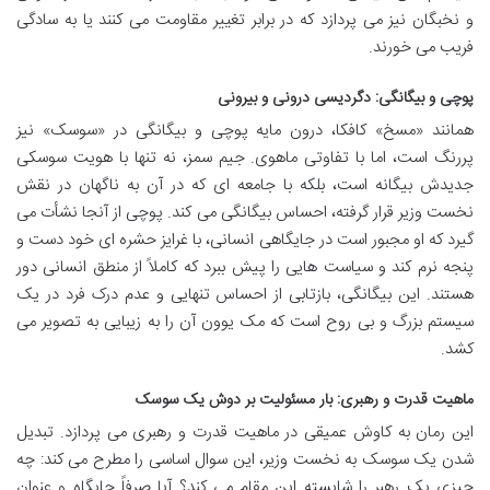
و نخبگان نیز می پردازد که در برابر تغییر مقاومت می کنند یا به سادگی
فریب می خورند.
پوچی و بیگانگی: دگردیسی درونی و بیرونی
همانند «مسخ» کافکا، درون مایه پوچی و بیگانگی در «سوسک» نیز
پررنگ است، اما با تفاوتی ماهوی. جیم سمز، نه تنها با هویت سوسکی
جدیدش بیگانه است، بلکه با جامعه ای که در آن به ناگهان در نقش
نخست وزیر قرار گرفته، احساس بیگانگی می کند. پوچی از آنجا نشأت می
گیرد که او مجبور است در جایگاهی انسانی، با غرایز حشره ای خود دست و
پنجه نرم کند و سیاست هایی را پیش ببرد که کاملاً از منطق انسانی دور
هستند. این بیگانگی، بازتابی از احساس تنهایی و عدم درک فرد در یک
سیستم بزرگ و بی روح است که مک یوون آن را به زیبایی به تصویر می
کشد.
ماهیت قدرت و رهبری: بار مسئولیت بر دوش یک سوسک
این رمان به کاوش عمیقی در ماهیت قدرت و رهبری می پردازد. تبدیل
شدن یک سوسک به نخست وزیر، این سوال اساسی را مطرح می کند: چه
چیزی یک رهبر را شایسته این مقام می کند؟ آیا صرفاً جایگاه و عنوان