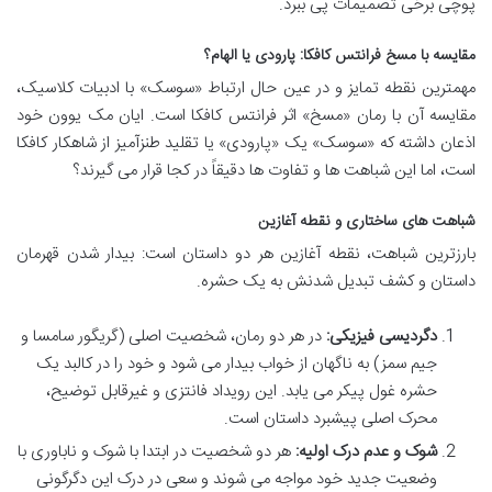
پوچی برخی تصمیمات پی ببرد.
مقایسه با مسخ فرانتس کافکا: پارودی یا الهام؟
مهمترین نقطه تمایز و در عین حال ارتباط «سوسک» با ادبیات کلاسیک،
مقایسه آن با رمان «مسخ» اثر فرانتس کافکا است. ایان مک یوون خود
اذعان داشته که «سوسک» یک «پارودی» یا تقلید طنزآمیز از شاهکار کافکا
است، اما این شباهت ها و تفاوت ها دقیقاً در کجا قرار می گیرند؟
شباهت های ساختاری و نقطه آغازین
بارزترین شباهت، نقطه آغازین هر دو داستان است: بیدار شدن قهرمان
داستان و کشف تبدیل شدنش به یک حشره.
دگردیسی فیزیکی:
در هر دو رمان، شخصیت اصلی (گریگور سامسا و
جیم سمز) به ناگهان از خواب بیدار می شود و خود را در کالبد یک
حشره غول پیکر می یابد. این رویداد فانتزی و غیرقابل توضیح،
محرک اصلی پیشبرد داستان است.
شوک و عدم درک اولیه:
هر دو شخصیت در ابتدا با شوک و ناباوری با
وضعیت جدید خود مواجه می شوند و سعی در درک این دگرگونی