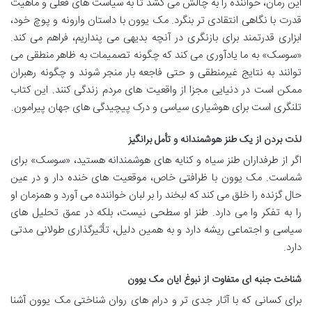
این رمان، خواننده را به چالش می کشد تا به سیاست های فعلی و ماهیت
قدرت با نگاهی انتقادی تر بنگرد. مک یوون با داستان وارونه و پوچ خود،
ابزاری قدرتمند برای بازنگری در آنچه بدیهی می پنداریم، فراهم می کند.
«سوسک» به ما یادآوری می کند که چگونه تصمیمات به ظاهر منطقی می
توانند به نتایج غیرمنطقی و حتی فاجعه بار منجر شوند و چگونه رهبران
ممکن است در دنیایی مجزا از واقعیت های مردم زندگی کنند. این کتاب
تلنگری است برای هوشیاری سیاسی و درک پیچیدگی های جهان پیرامون.
لذت بردن از یک طنز هوشمندانه و تأمل برانگیز
اگر از طرفداران طنز سیاه و کنایه های هوشمندانه هستید، «سوسک» برای
شماست. مک یوون با ظرافتی خاص، موقعیت های خنده دار و در عین
حال گزنده را خلق می کند که لبخند را بر لبان خواننده می آورد و همزمان او
را به تفکر وا می دارد. طنز او سطحی نیست، بلکه در عمق تحلیل های
سیاسی و اجتماعی ریشه دارد و به همین دلیل، تأثیرگذاری طولانی مدتی
دارد.
شناخت جنبه ای متفاوت از نبوغ ایان مک یوون
برای کسانی که با آثار جدی تر و درام های روان شناختی مک یوون آشنا