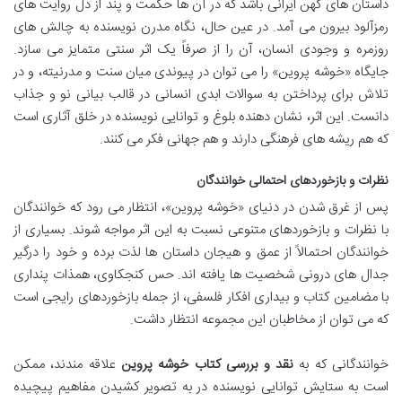
داستان های کهن ایرانی باشد که در آن ها حکمت و پند از دل روایت های
رمزآلود بیرون می آمد. در عین حال، نگاه مدرن نویسنده به چالش های
روزمره و وجودی انسان، آن را از صرفاً یک اثر سنتی متمایز می سازد.
جایگاه «خوشه پروین» را می توان در پیوندی میان سنت و مدرنیته، و در
تلاش برای پرداختن به سوالات ابدی انسانی در قالب بیانی نو و جذاب
دانست. این اثر، نشان دهنده بلوغ و توانایی نویسنده در خلق آثاری است
که هم ریشه های فرهنگی دارند و هم جهانی فکر می کنند.
نظرات و بازخوردهای احتمالی خوانندگان
پس از غرق شدن در دنیای «خوشه پروین»، انتظار می رود که خوانندگان
با نظرات و بازخوردهای متنوعی نسبت به این اثر مواجه شوند. بسیاری از
خوانندگان احتمالاً از عمق و هیجان داستان ها لذت برده و خود را درگیر
جدال های درونی شخصیت ها یافته اند. حس کنجکاوی، همذات پنداری
با مضامین کتاب و بیداری افکار فلسفی، از جمله بازخوردهای رایجی است
که می توان از مخاطبان این مجموعه انتظار داشت.
خوانندگانی که به
نقد و بررسی کتاب خوشه پروین
علاقه مندند، ممکن
است به ستایش توانایی نویسنده در به تصویر کشیدن مفاهیم پیچیده