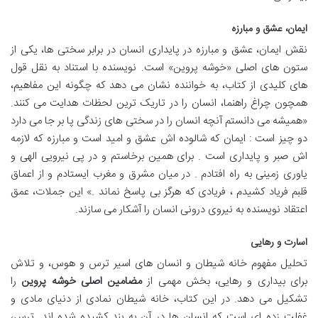
ایمان، عشق و مبارزه
نقش ایمان، عشق و مبارزه در پایداری انسان در برابر سختی ها، یکی از
ستون های اصلی «خوشه پروین» است. نویسنده با استناد به نقل قول
های کلیدی از کتاب، به خواننده نشان می دهد که چگونه این مفاهیم،
همچون چراغ راهنما، انسان را در تاریک ترین لحظات هدایت می کنند.
«همیشه می دانستم آنچه انسان را در سختی های زندگی پا بر جا می دارد
دو چیز است : ایمان که شالوده اش عشق و امید است و مبارزه که لازمه
اش صبر و پایداری است . برای همین برخاستم و در پی نیرویی الهی و
یاوری زمینی به راه افتادم . در میان مشرق و مغرب ایستادم و از اعماق
قلبم فریاد کشیدم ، فریادی که هرگز بی پاسخ نماند .» این جملات، عمق
اعتقاد نویسنده به نیروی درونی انسان را آشکار می سازند.
اسارت و رهایی
تحلیل مفهوم خانه شیطان و انسان های اسیر ترس و هوس، و تلاش
برای بیداری و رهایی، بخش مهمی از
مضامین اصلی خوشه پروین
را
تشکیل می دهد. در این کتاب، خانه شیطان نمادی از دنیای مادی و
غفلت زده ای است که انسان ها در آن به بند کشیده شده اند. ترس،