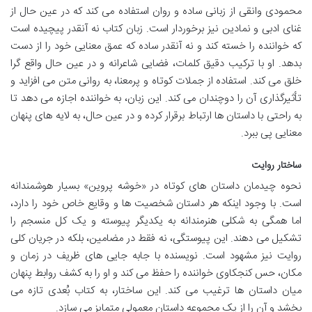
محمودی وانقی از زبانی ساده و روان استفاده می کند که در عین حال از
غنای ادبی و نمادین نیز برخوردار است. زبان کتاب نه آنقدر پیچیده است
که خواننده را خسته کند و نه آنقدر ساده که عمق معنایی خود را از دست
بدهد. او با ترکیب دقیق کلمات، فضایی شاعرانه و در عین حال واقع گرا
خلق می کند. استفاده از جملات کوتاه و پرمعنا، به روانی متن می افزاید و
تأثیرگذاری آن را دوچندان می کند. این زبان، به خواننده اجازه می دهد تا
به راحتی با داستان ها ارتباط برقرار کرده و در عین حال، به لایه های پنهان
معنایی پی ببرد.
ساختار روایت
نحوه چیدمان داستان های کوتاه در «خوشه پروین» بسیار هوشمندانه
است. با وجود اینکه هر داستان شخصیت ها و وقایع خاص خود را دارد،
اما همگی به شکلی هنرمندانه به یکدیگر پیوسته و یک کل منسجم را
تشکیل می دهند. این پیوستگی، نه فقط در مضامین، بلکه در جریان کلی
روایت نیز مشهود است. نویسنده با جابه جایی های ظریف در زمان و
مکان، حس کنجکاوی خواننده را حفظ می کند و او را به کشف روابط پنهان
میان داستان ها ترغیب می کند. این ساختار، به کتاب بُعدی تازه می
بخشد و آن را از یک مجموعه داستان معمولی متمایز می سازد.