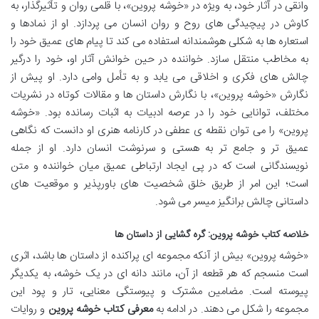
وانقی در آثار خود، به ویژه در «خوشه پروین»، با قلمی روان و تأثیرگذار، به
کاوش در پیچیدگی های روح و روان انسان می پردازد. او از نمادها و
استعاره ها به شکلی هوشمندانه استفاده می کند تا پیام های عمیق خود را
به مخاطب منتقل سازد. خواننده در حین خوانش آثار او، خود را درگیر
چالش های فکری و اخلاقی می یابد و به تأمل وامی دارد. او پیش از
نگارش «خوشه پروین»، با نگارش داستان ها و مقالات کوتاه در نشریات
مختلف، توانایی خود را در عرصه ادبیات به اثبات رسانده بود. «خوشه
پروین» را می توان نقطه ی عطفی در کارنامه هنری او دانست که نگاهی
عمیق تر و جامع تر به هستی و سرنوشت انسان دارد. او از جمله
نویسندگانی است که در پی ایجاد ارتباطی عمیق میان خواننده و متن
است؛ این امر از طریق خلق شخصیت های باورپذیر و موقعیت های
داستانی چالش برانگیز میسر می شود.
خلاصه کتاب خوشه پروین: گره گشایی از داستان ها
«خوشه پروین» بیش از آنکه مجموعه ای پراکنده از داستان ها باشد، اثری
است منسجم که هر قطعه از آن، مانند دانه ای در یک خوشه، به یکدیگر
پیوسته است. مضامین مشترک و پیوستگی معنایی، تار و پود این
مجموعه را شکل می دهند. در ادامه به
معرفی کتاب خوشه پروین
و روایات