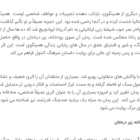
ثر دیگری از همینگوی، بازتاب دهنده تجربیات و عواطف شخصی اوست. همینگ
لیا خدمت کرده و در آنجا زخمی شده بود. این تجربه عمیقاً بر او تأثیر گذاشت و
 عمر خود، شیفته زنی ایتالیایی به نام آدریانا ایوانچیچ شد که ده ها سال از ا
ل و رناتا منعکس شده است. رمان آن سوی رودخانه، زیر درختان در واقع حاصل
 شور و اشتیاق عشق در سال های پایانی زندگی همینگوی است. این اثر او 
 است و پس زمینه ای عالی برای روایت داستان سرهنگ کنتول فراهم می کند.
با واکنش های متفاوتی روبرو شد. بسیاری از منتقدان آن را اثری ضعیف و نشانه
ول سبک او فاصله گرفته و به سمت ابراز احساسات و افکار درونی تر متمایل شد
رمان تغییر کرد و امروزه بسیاری آن را به عنوان اثری عمیقاً شخصی، صادقانه
داد می کنند. این رمان به منزله یک بیانیه ضدجنگ قدرتمند نیز شناخته می شود، 
 های مرگ روایت می شود.
ه، زیر درختان
 ریچارد کنتول، افسر پنجاه ساله آمریکایی است که در روزهای پایانی جنگ