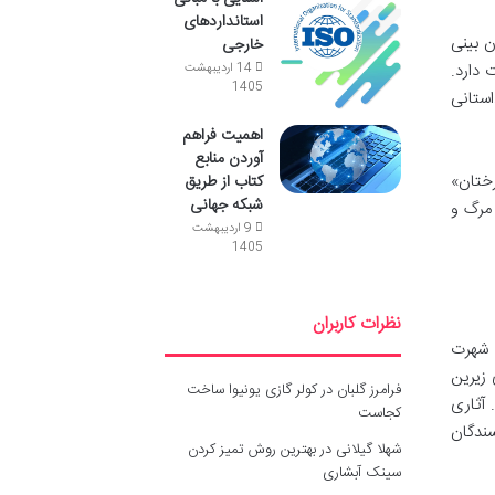
استانداردهای
 بینی
خارجی
 دارد.
14 اردیبهشت
1405
داستانی
اهمیت فراهم
آوردن منابع
ختان»
کتاب از طریق
شبکه جهانی
 مرگ و
9 اردیبهشت
1405
نظرات کاربران
 شهرت
 زیرین
فرامرز گلبان
در
کولر گازی یونیوا ساخت
آثاری
کجاست
سندگان
شهلا گیلانی
در
بهترین روش تمیز کردن
سینک آبشاری