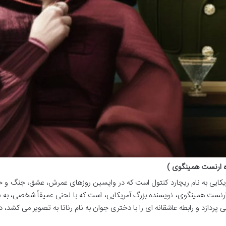
ه ارنست همینگوی )
یکایی به نام ریچارد کنتول است که در واپسین روزهای عمرش، عشق، جنگ و 
ر ارنست همینگوی، نویسنده بزرگ آمریکایی، است که با لحنی عمیقاً شخصی، به ب
پردازد و رابطه عاشقانه ای را با دختری جوان به نام رناتا به تصویر می کشد، د