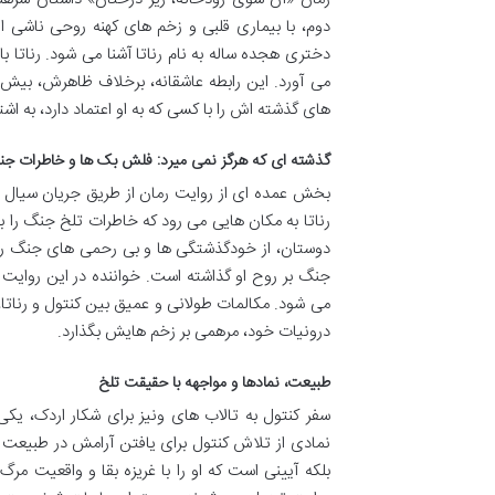
دوم، با بیماری قلبی و زخم های کهنه روحی ناشی از 
دختری هجده ساله به نام رناتا آشنا می شود. رناتا با
می آورد. این رابطه عاشقانه، برخلاف ظاهرش، بیش ا
های گذشته اش را با کسی که به او اعتماد دارد، به اشت
گذشته ای که هرگز نمی میرد: فلش بک ها و خاطرات ج
بخش عمده ای از روایت رمان از طریق جریان سیال ذ
رناتا به مکان هایی می رود که خاطرات تلخ جنگ را ب
دوستان، از خودگذشتگی ها و بی رحمی های جنگ را 
جنگ بر روح او گذاشته است. خواننده در این روایت ه
می شود. مکالمات طولانی و عمیق بین کنتول و رناتا، 
درونیات خود، مرهمی بر زخم هایش بگذارد.
طبیعت، نمادها و مواجهه با حقیقت تلخ
سفر کنتول به تالاب های ونیز برای شکار اردک، ی
نمادی از تلاش کنتول برای یافتن آرامش در طبیعت 
بلکه آیینی است که او را با غریزه بقا و واقعیت مر