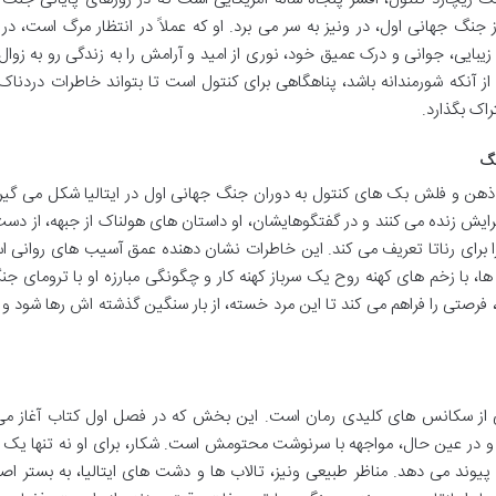
جنگ جهانی اول، در ونیز به سر می برد. او که عملاً در انتظار مرگ است، در و
 زیبایی، جوانی و درک عمیق خود، نوری از امید و آرامش را به زندگی رو به زوال
ز آنکه شورمندانه باشد، پناهگاهی برای کنتول است تا بتواند خاطرات دردناک
راک بگذارد.
نگ
هن و فلش بک های کنتول به دوران جنگ جهانی اول در ایتالیا شکل می گیرد.
رایش زنده می کنند و در گفتگوهایشان، او داستان های هولناک از جبهه، از دس
برای رناتا تعریف می کند. این خاطرات نشان دهنده عمق آسیب های روانی ا
ا، با زخم های کهنه روح یک سرباز کهنه کار و چگونگی مبارزه او با ترومای جن
فرصتی را فراهم می کند تا این مرد خسته، از بار سنگین گذشته اش رها شود و ب
کی از سکانس های کلیدی رمان است. این بخش که در فصل اول کتاب آغاز می
و در عین حال، مواجهه با سرنوشت محتومش است. شکار، برای او نه تنها یک 
گ پیوند می دهد. مناظر طبیعی ونیز، تالاب ها و دشت های ایتالیا، به بستر اص