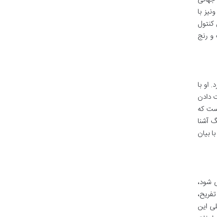
نیز با
 کنتول
 و رنج
 او با
ت دادن
ست که
گ آشنا
ا بیان
 شود،
تفریح،
لی این