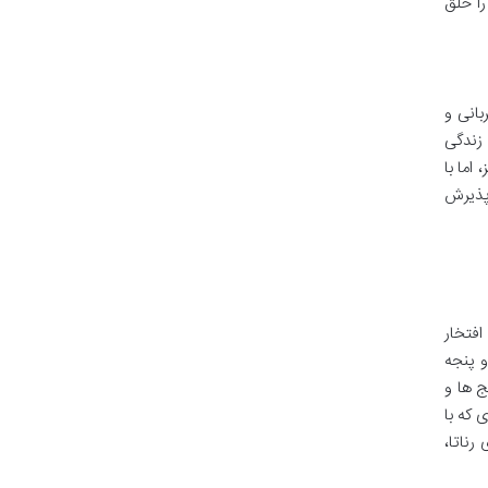
ا خلق
بانی و
 زندگی
اما با
 پذیرش
فتخار
و پنجه
ج ها و
که با
ناتا،