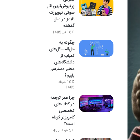
پرفروش‌ترین آثار
صوتی نیویورک
تایمز در سال
گذشته
16 تیر 1405
چگونه به
حل‌المسائل‌های
کمیاب از
دانشگاه‌های
معتبر دسترسی
یابیم؟
10 خرداد
1405
چرا عمر ترجمه
در کتاب‌های
تخصصی
کامپیوتر کوتاه
است؟
5 خرداد 1405