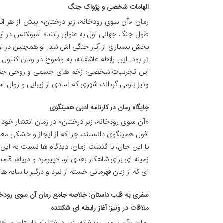
الهامات شخصی و پژواک جنگ
رمان «آن سوی رودخانه، زیر درختان» بیش از هر ا
طول جنگ جهانی اول به عنوان راننده آمبولانس در ایتا
بخش بسیاری از آثار جنگی اش شد. او همچنین در اواخر
تر بود. این رابطه عاشقانه، به وضوح در رمان کنتو
این تجربیات شخصی؛ زخم های جسمی و روحی جنگ، و
ونیز بازمی گرداند، شهری که نمادی از زیبایی و زوال
جایگاه رمان در کارنامه ادبی همینگوی
«آن سوی رودخانه، زیر درختان» در زمان انتشار خود 
افول همینگوی دانستند، چرا که از ایجاز و خشکی معم
با این حال، با گذشت زمان، دیدگاه ها نسبت به این 
زمینه ای برای شاهکار بعدی او، «پیرمرد و دریا»، قلم
ای که از زبان قهرمانی خسته از نبرد و درگیر با سایه
سفری به قلب داستان: خلاصه جامع رمان آن سوی رودخان
ملاقات در ونیز: آغاز رابطه ای شکننده
رمان «آن سوی رودخانه، زیر درختان» داستان سرهنگ