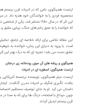
ارنست همینگوی، نامی که در ادبیات قرن بیستم هم
منحصربه فردی را به خوانندگان خود هدیه داد. در می
این اثر که در سال ۱۹۵۰ منتشر ش
که خواننده را به عمق زخم های جنگ، زیبایی عشق و مو
این مقاله تلاشی برای ارائه خلاصه ای جامع، تحل
است. با ورود به دنیای این رمان، خواننده به جوهر
عشق دست می یابد؛ تجربه ای که به درک بهتر این اثر
همینگوی و ریشه های آن سوی رودخانه، زیر درختان
ارنست همینگوی: اسطوره ای در ادبیات
ارنست میلر همینگوی، نویسنده برجسته آمریکایی و
یافت، تأثیری شگرف بر ادبیات مدرن گذاشت. ایجاز، س
داستان می کرد. او به جای توصیف مستقیم احساسات
چون «وداع با اسلحه»، «زنگ ها برای که به صدا در می 
قرن بیستم تبدیل کردند.