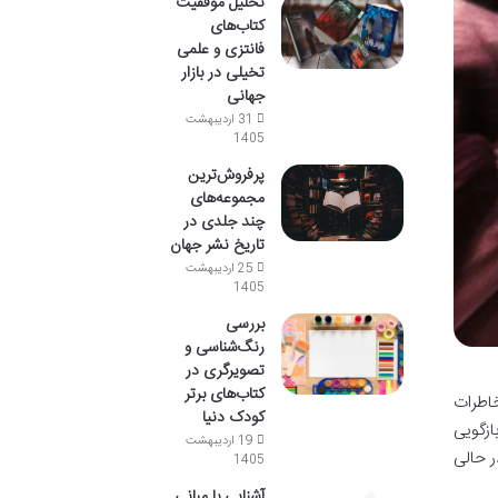
تحلیل موفقیت
کتاب‌های
فانتزی و علمی
تخیلی در بازار
جهانی
31 اردیبهشت
1405
پرفروش‌ترین
مجموعه‌های
چند جلدی در
تاریخ نشر جهان
25 اردیبهشت
1405
بررسی
رنگ‌شناسی و
تصویرگری در
کتاب‌های برتر
خاطرات
کودک دنیا
ازگویی
19 اردیبهشت
ر حالی
1405
آشنایی با مبانی