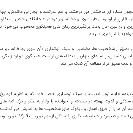
چون ستاره ای درخشان می درخشد، با قلم قدرتمند و ایجاز بی مانندش، جهان
ان آثار پربار او، رمان «آن سوی رودخانه، زیر درختان» جایگاهی خاص و متفاوت
د، یکی از شخصی ترین و در عین حال بحث برانگیزترین رمان های همینگوی محسوب می شود؛ 
اجهه با فناپذیری می برد.
یلی عمیق از شخصیت ها، مضامین و سبک نوشتاری «آن سوی رودخانه، زیر در
ه اصلی داستان، پیام های پنهان و دیدگاه های ارنست همینگوی درباره زندگی،
 و لذت عمیق تر از مطالعه آن کمک می کند.
 برنده جایزه نوبل ادبیات، با سبک نوشتاری خاص خود، که به نظریه کوه یخ
ادگی و قدرت نهفته در جملات او، خواننده را وادار به تفکر و درک لایه های
، آن ها را از طریق اعمال و دیالوگ های شخصیت ها به نمایش می گذاشت. 
آیند» و «پیرمرد و دریا»، همینگوی را به یکی از مهم ترین و تأثیرگذارترین نوی