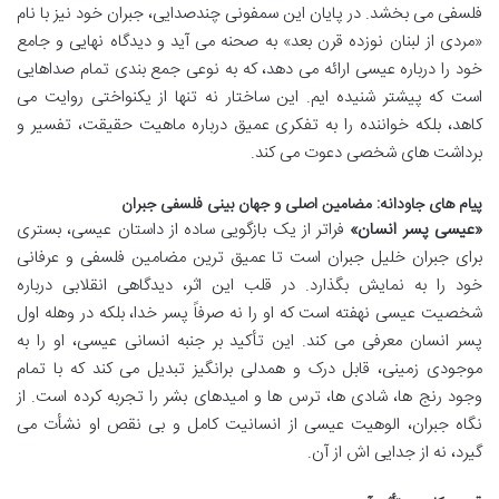
فلسفی می بخشد. در پایان این سمفونی چندصدایی، جبران خود نیز با نام
«مردی از لبنان نوزده قرن بعد» به صحنه می آید و دیدگاه نهایی و جامع
خود را درباره عیسی ارائه می دهد، که به نوعی جمع بندی تمام صداهایی
است که پیشتر شنیده ایم. این ساختار نه تنها از یکنواختی روایت می
کاهد، بلکه خواننده را به تفکری عمیق درباره ماهیت حقیقت، تفسیر و
برداشت های شخصی دعوت می کند.
پیام های جاودانه: مضامین اصلی و جهان بینی فلسفی جبران
«عیسی پسر انسان»
فراتر از یک بازگویی ساده از داستان عیسی، بستری
برای جبران خلیل جبران است تا عمیق ترین مضامین فلسفی و عرفانی
خود را به نمایش بگذارد. در قلب این اثر، دیدگاهی انقلابی درباره
شخصیت عیسی نهفته است که او را نه صرفاً پسر خدا، بلکه در وهله اول
پسر انسان معرفی می کند. این تأکید بر جنبه انسانی عیسی، او را به
موجودی زمینی، قابل درک و همدلی برانگیز تبدیل می کند که با تمام
وجود رنج ها، شادی ها، ترس ها و امیدهای بشر را تجربه کرده است. از
نگاه جبران، الوهیت عیسی از انسانیت کامل و بی نقص او نشأت می
گیرد، نه از جدایی اش از آن.