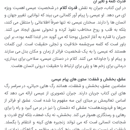
قدرت کلمه و تأثیر آن
در این کتاب، جبران به نقش
قدرت کلام
در شخصیت عیسی اهمیت ویژه
ای می دهد. او عیسی را پیام آور کلماتی می بیند که توانایی تغییر جهان و
انسان ها را دارند. سخنان عیسی نه تنها صرفاً اطلاعاتی را منتقل می کنند،
بلکه به قلب و روح مخاطب نفوذ کرده و تحولی عمیق ایجاد می کنند.
جبران با اشاره به آغاز انجیل یوحنا که می گوید «در ابتدا کلمه بود»، بر این
باور است که کلمه سرچشمه خلاقیت و تجلی حقیقت است. این کلمات
هستند که عیسی را به یک شخصیت فراتر از زمان و مکان بدل می سازند
و پیام او را جاودانه می کنند. کلام در دستان عیسی، سلاحی برای بیداری،
درمانی برای زخم ها و پلی برای ارتباط با حقیقت درونی انسان هاست.
عشق، بخشش و شفقت: ستون های پیام عیسی
مضامین عشق، بخشش و شفقت، همانند رگ هایی حیاتی، در سراسر رگ
های این کتاب جریان دارند. جبران تصویری از عیسی ارائه می دهد که
اساس تعالیمش بر مبنای این سه مفهوم بنا شده است. عشق او فراتر از
مرزها و قیدوبندهاست؛ عشقی که دشمنان را نیز در بر می گیرد و راه را برای
رهایی و رستگاری هموار می کند. بخشش، نه یک ضعف، بلکه اوج قدرت و
شجاعت انسانی است که می تواند زنجیره های کینه و انتقام را بگسلد.
شفقت او نسبت به انسان های رنج کشیده، مظلوم و گناهکار، نمادی از