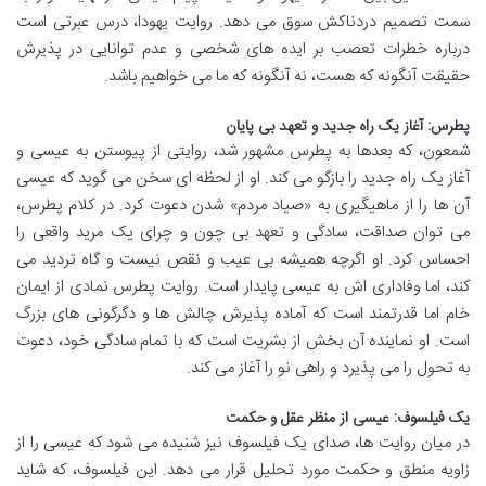
سمت تصمیم دردناکش سوق می دهد. روایت یهودا، درس عبرتی است
درباره خطرات تعصب بر ایده های شخصی و عدم توانایی در پذیرش
حقیقت آنگونه که هست، نه آنگونه که ما می خواهیم باشد.
پطرس: آغاز یک راه جدید و تعهد بی پایان
شمعون، که بعدها به پطرس مشهور شد، روایتی از پیوستن به عیسی و
آغاز یک راه جدید را بازگو می کند. او از لحظه ای سخن می گوید که عیسی
آن ها را از ماهیگیری به «صیاد مردم» شدن دعوت کرد. در کلام پطرس،
می توان صداقت، سادگی و تعهد بی چون و چرای یک مرید واقعی را
احساس کرد. او اگرچه همیشه بی عیب و نقص نیست و گاه تردید می
کند، اما وفاداری اش به عیسی پایدار است. روایت پطرس نمادی از ایمان
خام اما قدرتمند است که آماده پذیرش چالش ها و دگرگونی های بزرگ
است. او نماینده آن بخش از بشریت است که با تمام سادگی خود، دعوت
به تحول را می پذیرد و راهی نو را آغاز می کند.
یک فیلسوف: عیسی از منظر عقل و حکمت
در میان روایت ها، صدای یک فیلسوف نیز شنیده می شود که عیسی را از
زاویه منطق و حکمت مورد تحلیل قرار می دهد. این فیلسوف، که شاید