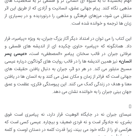
الهام بخشیده تا به شیوه ای انسانی تر و فلسفی تر به شخصیت های
مذهبی نگاه کنند. پیام جهانی عشق، انسانیت و آزادی که از طریق این اثر
منتقل می شود، مرزهای فرهنگی و مذهبی را درنوردیده و در بسیاری از
زبان ها ترجمه و خوانده شده است.
این کتاب را می توان در امتداد دیگر آثار بزرگ جبران، به ویژه «پیامبر»، قرار
داد. همانگونه که «پیامبر» حاوی چکیده ای از اندیشه های فلسفی و
عرفانی جبران در قالب سخنان پیامبرِ «المصطفی» است،
«عیسی پسر
انسان»
نیز همین اندیشه ها را در قالب روایت های گوناگون درباره عیسی
مسیح متبلور می کند. در هر دو اثر، جبران به دنبال یافتن حقیقت های
جهانی است که فراتر از زمان و مکان عمل می کنند و به انسان ها در یافتن
معنا و هدف در زندگی کمک می کنند. این پیوستگی فکری، عظمت و عمق
جهان بینی جبران را به خواننده نشان می دهد.
عیسای جبران نه در جایگاه الوهیت قرار دارد، نه پیامبری است فوق
بشری، نه جادوگر است و نه فردی ضعیف و بیچاره. عیسی کسی است که
هرکسی او را از نگاه خود می بیند، زیرا قدرت کلمه در دستان اوست و کلمه