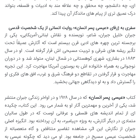
ای، چه دانشجو، چه محقق و چه علاقه مند به ادبیات و فلسفه، بتواند
درک عمیق تری از پیام های ماندگار آن پیدا کند.
سفری به ژرفای «عیسی پسر انسان»؛ روایت انسانی از یک شخصیت قدسی
جبران خلیل جبران، شاعر، نویسنده و نقاش لبنانی-آمریکایی، یکی از
برجسته ترین چهره های ادبی قرن بیستم است که آثارش عمیقاً تحت
تأثیر ریشه های شرقی و تربیت مسیحی اش قرار گرفته است. او در سال
۱۸۸۳ در بشاری، شهری کوهستانی در شمال لبنان، متولد شد و در دوران
نوجوانی به همراه خانواده اش به بوستون آمریکا مهاجرت کرد. این تجربه
مهاجرت و قرار گرفتن در تقاطع دو فرهنگ شرق و غرب، افق های فکری او
را گسترش داد و به او دیدگاهی جهانی بخشید.
کتاب
«عیسی پسر انسان»
که در سال ۱۹۲۸ و در اواخر زندگی جبران منتشر
شد، یکی از آخرین و مهمترین آثار او به شمار می رود. این کتاب، چکیده
ای از تمام اندیشه های فلسفی و عرفانی اوست که در طول سالیان
متمادی در دیگر آثارش، به ویژه «پیامبر»، به آن پرداخته بود. انگیزه اصلی
جبران از نگارش این اثر، مشاهده تفاسیر متناقض و گاه متعصبانه از
شخصیت عیسی مسیح در جامعه بود. او می دید که چگونه عیسی به