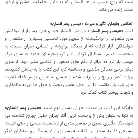
است که روح عیسی در هر انسانی که به دنبال حقیقت، عشق و آزادی
است، زنده می ماند.
انعکاس جاودان: تأثیر و میراث «عیسی پسر انسان»
کتاب
«عیسی پسر انسان»
در زمان انتشار خود و حتی پس از آن، واکنش
های متفاوتی را برانگیخت. از سویی مورد تحسین بسیاری از منتقدان و
خوانندگان قرار گرفت که از دیدگاه نوآورانه و انسانی جبران نسبت به
شخصیت عیسی استقبال کردند. این اثر، پنجره ای جدید به سوی درک
عیسی باز کرد که فراتر از دگم های مذهبی و تفاسیر سنتی بود. از سوی
دیگر، برخی محافل مذهبی و محافظه کار، این کتاب را به چالش کشیدند،
زیرا با تصویر رایج و پذیرفته شده از عیسی به عنوان «پسر خدا» تفاوت
های بنیادینی داشت. با این حال، همین بحث و جدل ها نیز به ماندگاری
و شهرت بیشتر کتاب کمک کرد.
جایگاه این کتاب در ادبیات جهانی بسیار مهم است.
«عیسی پسر انسان»
نه تنها به عنوان یکی از برجسته ترین آثار جبران خلیل جبران شناخته می
شود، بلکه تأثیری عمیق بر تفاسیر مدرن از شخصیت عیسی و حتی الهیات
مسیحی داشته است. این کتاب به بسیاری از نویسندگان و متفکران دیگر