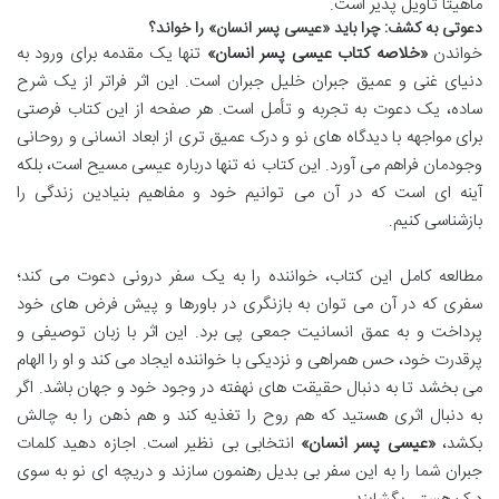
ماهیتاً تأویل پذیر است.
دعوتی به کشف: چرا باید «عیسی پسر انسان» را خواند؟
خواندن
«خلاصه کتاب عیسی پسر انسان»
تنها یک مقدمه برای ورود به
دنیای غنی و عمیق جبران خلیل جبران است. این اثر فراتر از یک شرح
ساده، یک دعوت به تجربه و تأمل است. هر صفحه از این کتاب فرصتی
برای مواجهه با دیدگاه های نو و درک عمیق تری از ابعاد انسانی و روحانی
وجودمان فراهم می آورد. این کتاب نه تنها درباره عیسی مسیح است، بلکه
آینه ای است که در آن می توانیم خود و مفاهیم بنیادین زندگی را
بازشناسی کنیم.
مطالعه کامل این کتاب، خواننده را به یک سفر درونی دعوت می کند؛
سفری که در آن می توان به بازنگری در باورها و پیش فرض های خود
پرداخت و به عمق انسانیت جمعی پی برد. این اثر با زبان توصیفی و
پرقدرت خود، حس همراهی و نزدیکی با خواننده ایجاد می کند و او را الهام
می بخشد تا به دنبال حقیقت های نهفته در وجود خود و جهان باشد. اگر
به دنبال اثری هستید که هم روح را تغذیه کند و هم ذهن را به چالش
بکشد،
«عیسی پسر انسان»
انتخابی بی نظیر است. اجازه دهید کلمات
جبران شما را به این سفر بی بدیل رهنمون سازند و دریچه ای نو به سوی