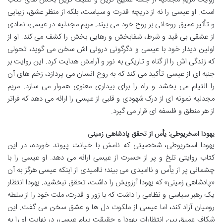
است. او عیسی را نه از دریچه قدرت و سیاست، بلکه از منظر عشق، زیبایی
و تأثیر عمیق روحانی بر روح خود می بیند. مریم مجدلیه در عیسی، نمادی
از عشقی بی قید و شرط، شفابخش و رهایی بخش را کشف می کند. او از
اولین دیدار خود با عیسی و دگرگونی درونی اش سخن می گوید، تحولی
که زندگی اش را از گناه و تاریکی به نور و آرامش هدایت کرد. این روایت بر
جنبه ای از عیسی تأکید می کند که به روح انسان می پردازد، زخم های آن
را التیام می بخشد و راه را برای بیداری معنوی هموار می سازد. مریم
مجدلیه نمونه ای از درک شهودی و قلبی از عیسی را ارائه می دهد که فراتر
از هر منطق و فلسفه ای قرار می گیرد.
یهودا اسخریوطی: یأس از تحقق پادشاهی زمینی
یهودا اسخریوطی، شخصیتی که نامش با خیانت پیوند خورده، در این
کتاب روایتی تلخ و پر از حسرت از عیسی ارائه می دهد. او عیسی را با
چشمانی پر از یأس و ناامیدی می بیند؛ ناامیدی از اینکه عیسی هرگز به آن
«پادشاهی زمینی» که یهودا آرزویش را داشت، تحقق نبخشید. یهودا انتظار
یک رهبر سیاسی و نظامی را داشت که با زور و قدرت، ملت خود را از سلطه
رومیان آزاد کند، اما عیسی از ملکوت دل ها و عشق سخن می گفت. این
شکاف عمیق بین انتظارات یهودا و حقیقت پیام عیسی، در نهایت او را به