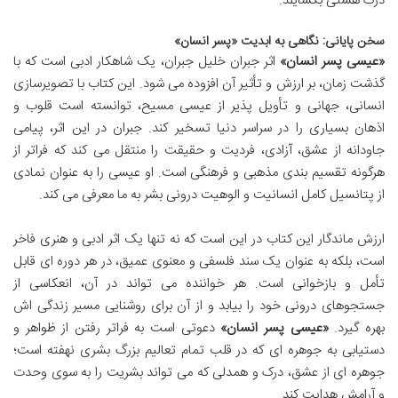
درک هستی بگشایند.
سخن پایانی: نگاهی به ابدیت «پسر انسان»
«عیسی پسر انسان»
اثر جبران خلیل جبران، یک شاهکار ادبی است که با
گذشت زمان، بر ارزش و تأثیر آن افزوده می شود. این کتاب با تصویرسازی
انسانی، جهانی و تأویل پذیر از عیسی مسیح، توانسته است قلوب و
اذهان بسیاری را در سراسر دنیا تسخیر کند. جبران در این اثر، پیامی
جاودانه از عشق، آزادی، فردیت و حقیقت را منتقل می کند که فراتر از
هرگونه تقسیم بندی مذهبی و فرهنگی است. او عیسی را به عنوان نمادی
از پتانسیل کامل انسانیت و الوهیت درونی بشر به ما معرفی می کند.
ارزش ماندگار این کتاب در این است که نه تنها یک اثر ادبی و هنری فاخر
است، بلکه به عنوان یک سند فلسفی و معنوی عمیق، در هر دوره ای قابل
تأمل و بازخوانی است. هر خواننده می تواند در آن، انعکاسی از
جستجوهای درونی خود را بیابد و از آن برای روشنایی مسیر زندگی اش
بهره گیرد.
«عیسی پسر انسان»
دعوتی است به فراتر رفتن از ظواهر و
دستیابی به جوهره ای که در قلب تمام تعالیم بزرگ بشری نهفته است؛
جوهره ای از عشق، درک و همدلی که می تواند بشریت را به سوی وحدت
و آرامش هدایت کند.