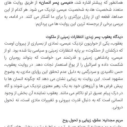
همانطور که پیشتر اشاره شد،
«عیسی پسر انسان»
از طریق روایت های
متعدد شخصیت ها، به شخصیت عیسی نزدیک می شود. هر کدام از این
صداها، قطعه ای از پازل بزرگتری را برای ما آشکار می کنند. در ادامه، به
بررسی برخی از برجسته ترین این روایت ها می پردازیم:
دیدگاه یعقوب پسر زبدی: انتظارات زمینی از ملکوت
یعقوب، یکی از حواریون نزدیک عیسی، نمادی از بسیاری از پیروان اوست
که درکشان از «ملکوت» بر پایه انتظارات زمینی و سیاسی بنا شده بود. او از
عیسی، پادشاهی زمینی و قدرتمند می خواست که بتواند رومیان را
شکست داده و اسرائیل را از یوغ استعمار نجات دهد. در روایت یعقوب،
حس ناامیدی و سردرگمی به دلیل عدم تحقق این رؤیای مادی، به وضوح
مشهود است. این روایت به زیبایی نشان می دهد که چگونه انسان ها با
پیش فرض ها و آرزوهای خود به یک رهبر معنوی نزدیک می شوند و گاه
در درک پیام عمیق تر او ناکام می مانند. یعقوب نماینده آن بخش از وجود
انسانی است که به دنبال قدرت بیرونی و تغییرات مادی است، نه تحول
درونی.
مریم مجدلیه: عشق، زیبایی و تحول روح
روایت مریم مجدلیه از جمله عمیق ترین و لطیف ترین بخش های کتاب