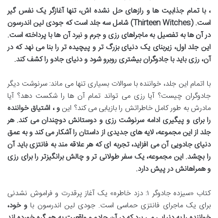
، با تمام جذابیت ها و رازهای حل نشده اش، تنها آغازگر یک
نفس گیر
است.
(Thirteen Witches) شامل سه جلد است که جودی لین اندرسون
در آن ها به تفصیل به ماجراهای رزی و جرم و نبرد آن ها با
پرداخته است.
این جلد اول، زیربنای یک دنیای بزرگ تر و پیچیده تر را بنا می نهد که در
آن، رزی باید با جادوگران بیشتری روبرو شود و
دنیای جادو را کشف کند.
با اتمام این جلد، خواننده با سوالات بسیاری تنها می ماند: سرنوشت دیگر
جادوگران چیست؟ آیا رزی می تواند تمام آن ها را شکست دهد؟ آیا
مادرش به طور کامل خاطراتش را بازیابی می کند؟ این
و
، اشتیاق خواننده
را برای
و پیگیری ادامه سرنوشت رزی و دوستانش دوچندان می کند. هر
جلد از این مجموعه، لایه های جدیدی از داستان را آشکار می کند و به عمق
دنیای جادویی آن می افزاید، تجربه ای که هر علاقه مند به فانتزی باید آن
را بچشد. این مجموعه، یک سفر طولانی تر و چالش برانگیزتر را برای رزی
و همراهانش در پیش دارد.
کتاب «سیزده جادوگر ۱: دزد خاطره» یک آغاز پرقدرت و فراموش نشدنی
برای یک ماجرای فانتزی حماسی است. جودی لین اندرسون با
و
خود،
خواننده را به دنیایی می برد که در آن جادو و واقعیت به هم گره خورده اند