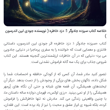
خلاصه کتاب سیزده جادوگر 1: دزد خاطره ( نویسنده جودی لین اندرسون
)
کتاب «سیزده جادوگر ۱: دزد خاطره» اثر جودی لین اندرسون، داستانی
فانتزی و معمایی است که خواننده را به سفری پرماجرا در دنیایی جادویی
می برد؛ دنیایی که در آن خاطرات ارزشمندترین گنجینه هستند. این کتاب
شروعی جذاب برای یک سه گانه فراموش نشدنی است.
تصور کنید مادر شما، آن کسی که از کودکی حافظه و احساسات شما را
شکل داده، ناگهان بخش های بزرگی از وجودش را از دست بدهد. دیگر آن
لبخندهای همیشگی، آن قصه های شبانه و حتی آن نگاه های پُرمهر
همیشگی را از او نمی بینید. «رزی اوکس»، قهرمان دوازده ساله داستان ما،
با چنین واقعیتی زندگی می کند. مادرش نه تنها خاطراتش را فراموش
کرده، بلکه شیوه ی ابراز عشق و محبت را نیز از یاد برده است. این فقدان،