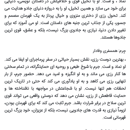
نماد
،
و
است. او با تخیل قوی و خلاقیتش در داستان نویسی، دنیایی
برای خود می سازد و همین تخیل، او را به دروازه دنیای جادو هدایت می
کند. تحول رزی از دختری منزوی و خیال پرداز به یک قهرمان مصمم و
جسور، یکی از جذاب ترین جنبه های داستان است. او می آموزد که برای
تغییر دادن دنیا، نیازی به جادوی بزرگ نیست، بلکه
و عشق، قوی ترین
جادوها هستند.
جِرم: همسفری وفادار
، بهترین دوست رزی، نقش بسیار حیاتی در سفر پرماجرای او ایفا می کند.
او نماد
و
است. جرم با شوخ طبعی و روحیه ای حمایتگرانه، در تمام سختی
ها کنار رزی می ماند و به او انگیزه و امید می دهد. حضور جرم، از بار
تنهایی رزی می کاهد و به او یادآوری می کند که حتی در تاریک ترین
لحظات هم تنها نیست. او با شجاعتش در مواجهه با ناشناخته ها و
حمایت قاطعش از رزی، نشان می دهد که دوستی واقعی می تواند قوی
ترین سلاح در برابر شرارت باشد. جرم ثابت می کند که برای قهرمان بودن،
لزوماً نیازی به قدرت های جادویی نیست، بلکه
از عزیزان، خود بزرگ ترین
قهرمانی است.