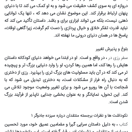
دروازه ای به سوی کشف حقیقت می شود و به او کمک می کند تا با دنیای
پنهان ارتباط برقرار کند. این موضوع نشان می دهد که
، تنها یک توانایی
ذهنی نیست، بلکه می تواند ابزاری برای
و
باشد. داستان تأکید می کند که
نباید قدرت تفکر خلاق و خیال پردازی را دست کم گرفت، زیرا گاهی اوقات،
پاسخ ها در همان دنیای درونی ما نهفته اند.
بلوغ و پذیرش تغییر
سفر رزی در
، در واقع
و
است. او در ابتدا می خواهد دنیای کودکانه داستان
هایش را رها کند، اما همین رها کردن، او را وارد دنیایی بزرگ تر و پیچیده
تر می کند که در آن باید مسئولیت های بزرگ تری را بپذیرد. رزی از دختری
که به دنبال راه فرار از مشکلات است، به دختری تبدیل می شود که با
شجاعت با آن ها روبرو می شود و برای تغییر وضعیت موجود تلاش می
کند. این تحول، نمایانگر
و
به عنوان بخشی جدایی ناپذیر از فرآیند بزرگ
شدن است.
نکوداشت ها و نظرات برجسته منتقدان درباره سیزده جادوگر ۱
کتاب
، به دلیل داستان سرایی گیرا و مضامین عمیق خود، مورد تحسین
بسیاری از منتقدان و نشریات ادبی قرار گرفته است. این بازخوردها نشان