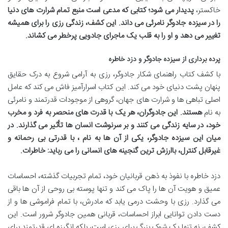
خاکستر،
پدیدار می شود؛ کتابی که مدعی است منبع تمام شرارت های دنیا
را در سیزده جادوگر نامرئی می داند. این کشف، زندگی رزی را برای همیشه
تغییر می دهد و او را به قلب یک ماجرای جادویی پرخطر می کشاند.
پرده برداری از سیزده جادوگر و دزد خاطره
با کشف کتاب راهنمای شکار جادوگر، رزی به آرامی شروع به درک حقایق
پنهان پشت دنیای خود می کند. این کتاب اسرارآمیز فاش می کند که عامل
اصلی تباهی ها و شرارت های جهان، گروهی از موجودات قدرتمند و نامرئی
به نام
هستند. این جادوگران، هر یک با قدرت های منحصر به فرد و مخرب
خود، در سایه زندگی می کنند و بر سرنوشت انسان ها تأثیر می گذارند. در
میان این سیزده جادوگر، یکی از آن ها به نام
، با قدرتی بی رحمانه و
غیرقابل کنترل، باارزش ترین گنجینه های انسانی را می رباید: خاطرات.
دزد خاطره با نفوذ به ذهن قربانیان خود، تمام تجربیات گذشته، احساسات
عمیق و هویت آن ها را پاک می کند و تنها پوسته بی روحی از آن ها باقی
می گذارد. رزی با وحشت درمی یابد که مادرش، با تمام فراموشی ها و از
دست دادن توانایی ابراز احساسات، قربانی همین جادوگر شرور است. این
کشف، نه تنها یک شوک بزرگ برای رزی است، بلکه انگیزه ای قدرتمند برای