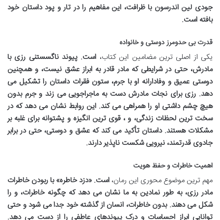
جودی لین اندرسون با ظرافت، این مفاهیم را در تار و پود داستان خود
بافته است.
قدرت بی حدومرز دوستی و خانواده
یکی از اصلی ترین مضامین این کتاب،
است. پیوند ناگسستنی رزی با
مادرش، حتی در شرایطی که مادر قادر به ابراز عشق نیست، و همچنین
دوستی عمیق و وفادارانه او با جرم، ستون فقرات داستان را تشکیل می
دهد. رزی برای نجات مادرش دست به ماجراجویی می زند و جرم بدون
هیچ چشم داشتی او را همراهی می کند. این روابط نشان می دهد که در
سخت ترین لحظات زندگی،
و
، قوی ترین انگیزه و پشتوانه برای غلبه بر
مشکلات هستند. داستان تأکید می کند که عشق و دوستی، حتی در برابر
جادوی قدرتمند، نیرویی شکست ناپذیر دارند.
اهمیت خاطرات و حفظ هویت
مهم ترین موضوع محوری این رمان،
است. «دزد خاطره» با ربودن خاطرات
مادر رزی، به طور نمادین به ما نشان می دهد که چگونه خاطرات،
و
را
شکل می دهند. بدون خاطرات، انسان از گذشته خود جدا می شود و حتی
توانایی ابراز احساسات و درک پیوندهای عاطفی را از دست می دهد.