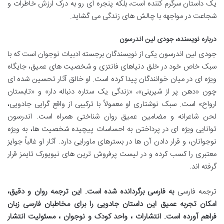
یک داستان سرگرم کننده است، بلکه پنجره ای رو به درک ارزش خاطرات و
شجاعت در مواجهه با چالش های زندگی می گشاید.
درباره نویسنده، جودی لین اندرسون
جودی لین اندرسون یکی از نویسندگان برجسته ادبیات نوجوان است که با
سبک خاص خود در خلق دنیاهای فانتزی و شخصیت های عمیق، جایگاه
ویژه ای در میان خوانندگان پیدا کرده است. او خالق آثار تحسین شده ای
چون «دهن پر از شیرینی»، «زندگی یک ستاره دنباله دار» و «تابستان
ارواح» است. سبک نوشتاری او معمولاً با ترکیبی از واقع گرایی جادویی،
لحن شاعرانه و مضامین عمیق روان شناختی همراه است. اندرسون
توانایی ویژه ای در پرداختن به احساسات پیچیده شخصیت ها، به ویژه
نوجوانان، و قرار دادن آن ها در بسترهای ماورایی دارد. آثار او غالباً جوایز
معتبری را کسب کرده و در لیست پرفروش ترین های نیویورک تایمز قرار
گرفته اند.
ترجمه فارسی
به فارسی برگردانده شده است. این ترجمه روان و دقیق،
امکان تجربه عمیق این داستان جادویی را برای مخاطبان فارسی زبان
فراهم آورده است. انتشارات
، واحد کودک و نوجوان
، مسئولیت انتشار