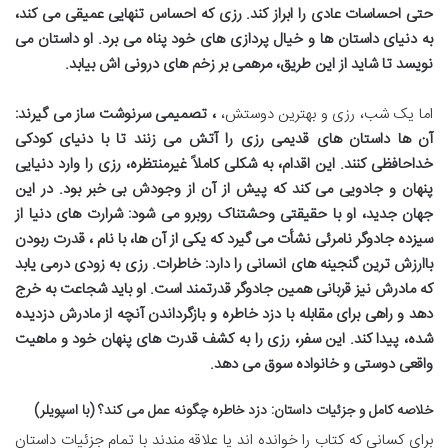
حتی احساسات عادی را ابراز کند. رزی که احساس تنهایی عمیقی می کند،
به دنیای داستان ها و خیال پردازی های خود پناه می برد. او داستان می
نویسد تا شاید از این طریق، مرهمی بر زخم های درونی اش بیابد.
اما یک شب، رزی و بهترین دوستش،
، تصمیمی سرنوشت ساز می گیرند:
آن ها داستان های قدیمی رزی را آتش می زنند تا با دنیای کودکی
خداحافظی کنند. این اقدام، به شکلی کاملاً غیرمنتظره، رزی را وارد دنیایی
پنهان و جادویی می کند که پیش از آن از وجودش بی خبر بود. در این
جهان جدید، او با حقیقتی وحشتناک روبرو می شود: شرارت های دنیا از
سیزده جادوگر نامرئی نشأت می گیرد که یکی از آن ها، با نام
، قدرت ربودن
باارزش ترین گنجینه های انسانی را دارد: خاطرات. رزی به زودی درمی یابد
که مادرش نیز قربانی همین جادوگر قدرتمند است. او باید شجاعت به خرج
دهد و راهی برای مقابله با دزد خاطره و بازگرداندن آنچه از مادرش دزدیده
شده، پیدا کند. این سفر، رزی را به کشف قدرت های پنهان خود و ماهیت
واقعی دوستی و خانواده سوق می دهد.
خلاصه کامل و جزئیات داستان: دزد خاطره چگونه عمل می کند؟ (با اسپویلر)
برای کسانی که کتاب را خوانده اند یا علاقه مندند با تمام جزئیات داستان