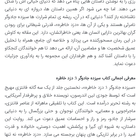
رزی را به نوشتن داستان هایی پناه می دهد که دنیای خیالی اش را شکل
می دهند. اما چه می شود اگر همین داستان ها، دروازه ای به دنیایی
ناشناخته باز کنند؟ دنیایی که در آن، ریشه ی تمام شرارت ها سیزده جادوگر
نامرئی هستند و یکی از آن ها، «دزد خاطره»، قدرتی شیطانی برای ربودن
گران بهاترین دارایی انسان ها، یعنی خاطراتشان، دارد. این مقاله به کاوش
در این رمان مسحورکننده می پردازد و خلاصه ای جامع، همراه با تحلیل
عمیق شخصیت ها و مضامین آن، ارائه می دهد تا هم خوانندگان کنجکاو
را با داستان آشنا کند و هم طرفداران این مجموعه را به یادآوری جزئیات
دعوت نماید.
معرفی اجمالی کتاب سیزده جادوگر ۱: دزد خاطره
«سیزده جادوگر ۱: دزد خاطره»، نخستین جلد از یک سه گانه فانتزی مهیج
است که توسط جودی لین اندرسون، نویسنده خلاق و پرطرفدار آمریکایی،
به رشته تحریر درآمده است. این کتاب با تلفیقی ماهرانه از عناصر فانتزی،
ماجراجویی و معمایی، خوانندگان نوجوان و حتی بزرگسال را به دنیایی
سرشار از جادو، رمز و راز و احساسات عمیق دعوت می کند. روایت این
داستان، به شیوه ای گیرا و پرکشش، اهمیت دوستی، خانواده و قدرت
امید را در برابر تاریکی های پنهان برجسته می سازد. «دزد خاطره» نه تنها