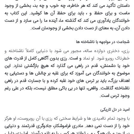
داستان تأکید می کند که هر خاطره، چه خوب و چه بد، بخشی از وجود
ماست و برای حفظ
و
، باید برای حفظ آن ها کوشید. این کتاب به
خوانندگان یادآوری می کند که گذشته ما، آینده ما را می سازد و از دست
دادن آن، به معنای از دست دادن بخشی از وجودمان است.
شجاعت در مواجهه با ناشناخته ها
رزی، دختری دوازده ساله، مجبور می شود با دنیایی کاملاً ناشناخته و
خطرناک روبرو شود. او نماد
و
است. رزی بدون آگاهی کامل از قدرت های
خود یا دشمنش، قدم در راهی می گذارد که هیچ بازگشتی ندارد. این
موضوع به خوانندگان می آموزد که برای غلبه بر چالش ها و دستیابی به
اهداف بزرگ، باید بر ترس های خود غلبه کرده و با جسارت قدم در راهی
ناشناخته گذاشت.
واقعی، تنها در بی باکی مطلق نیست، بلکه در
علی رغم
وجود ترس است.
امید در دل تاریکی
با وجود تمام ناامیدی ها و شرایط سختی که رزی با آن روبروست، او هرگز
خود را از دست نمی دهد. مادری فراموشکار، جادوگری قدرتمند و دنیایی
پر از رمز و راز، همگی می توانند هر کسی را به زانو درآورند. اما رزی دلیلی