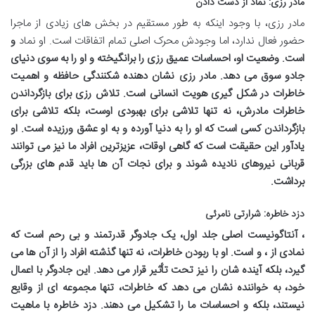
مادر رزی: نماد از دست دادن
مادر رزی، با وجود اینکه به طور مستقیم در بخش های زیادی از ماجرا
حضور فعال ندارد، اما وجودش محرک اصلی تمام اتفاقات است. او نماد
و
است. وضعیت او، احساسات عمیق رزی را برانگیخته و او را به سوی دنیای
جادو سوق می دهد. مادر رزی نشان دهنده شکنندگی حافظه و اهمیت
خاطرات در شکل گیری هویت انسانی است. تلاش رزی برای بازگرداندن
خاطرات مادرش، نه تنها تلاشی برای بهبودی اوست، بلکه تلاشی برای
بازگرداندن
کسی است که او را به دنیا آورده و به او عشق ورزیده است. او
یادآور این حقیقت است که گاهی اوقات، عزیزترین افراد ما نیز می توانند
قربانی نیروهای نادیده شوند و برای نجات آن ها باید قدم های بزرگی
برداشت.
دزد خاطره: شرارتی نامرئی
، آنتاگونیست اصلی جلد اول، یک جادوگر قدرتمند و بی رحم است که
نمادی از
،
و
است. او با ربودن خاطرات، نه تنها گذشته افراد را از آن ها می
گیرد، بلکه آینده شان را نیز تحت تأثیر قرار می دهد. این جادوگر با اعمال
خود، به خواننده نشان می دهد که خاطرات، تنها مجموعه ای از وقایع
نیستند، بلکه
و احساسات ما را تشکیل می دهند. دزد خاطره با ماهیت