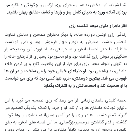
آشنا شوند، این بخش به عمق ماجرای رزی اوکس و چگونگی عملکرد
می
پردازد. آماده ورود به دنیای کامل رمز و رازها و کشف حقایق پنهان باشید.
آغاز ماجرا و دنیای درهم شکسته رزی
زندگی رزی اوکس دوازده ساله، با دیگر دختران همسن و سالش تفاوت
فاحشی داشت. مادرش به نوعی دچار فراموشی بود و نمی توانست
خاطرات یا حتی احساساتش را به درستی به یاد آورد. این وضعیت، بار
سنگینی بر دوش رزی گذاشته بود و او مجبور بود بسیاری از کارهای خانه را
به تنهایی انجام دهد. رزی برای فرار از این واقعیت تلخ و پر کردن خلاء
عاطفی، به
پناه می برد. او دنیاهای خیالی خود را می ساخت و در آن ها
قهرمان می شد. بهترین دوستش، جرم، تنها کسی بود که رزی می توانست
با او صحبت کند و احساساتش را به اشتراک بگذارد.
لحظه کلیدی داستان زمانی فرا می رسد که رزی تصمیم می گیرد با این
دنیای کودکانه داستان ها وداع کند. او و جرم، با کمک یکدیگر، تصمیم می
گیرند تمام داستان های رزی را در آتش بسوزانند، نمادی از رها کردن
گذشته و قدم گذاشتن در مسیر بزرگسالی. اما این شعله های آتش، به جای
نابودی، دریچه ای به دنیایی کاملاً متفاوت باز می کنند. در میان دود و