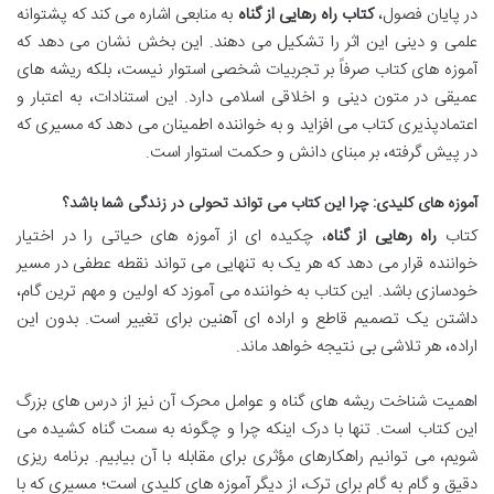
در پایان فصول،
کتاب راه رهایی از گناه
به منابعی اشاره می کند که پشتوانه
علمی و دینی این اثر را تشکیل می دهند. این بخش نشان می دهد که
آموزه های کتاب صرفاً بر تجربیات شخصی استوار نیست، بلکه ریشه های
عمیقی در متون دینی و اخلاقی اسلامی دارد. این استنادات، به اعتبار و
اعتمادپذیری کتاب می افزاید و به خواننده اطمینان می دهد که مسیری که
در پیش گرفته، بر مبنای دانش و حکمت استوار است.
آموزه های کلیدی: چرا این کتاب می تواند تحولی در زندگی شما باشد؟
کتاب
راه رهایی از گناه
، چکیده ای از آموزه های حیاتی را در اختیار
خواننده قرار می دهد که هر یک به تنهایی می تواند نقطه عطفی در مسیر
خودسازی باشد. این کتاب به خواننده می آموزد که اولین و مهم ترین گام،
داشتن یک تصمیم قاطع و اراده ای آهنین برای تغییر است. بدون این
اراده، هر تلاشی بی نتیجه خواهد ماند.
اهمیت شناخت ریشه های گناه و عوامل محرک آن نیز از درس های بزرگ
این کتاب است. تنها با درک اینکه چرا و چگونه به سمت گناه کشیده می
شویم، می توانیم راهکارهای مؤثری برای مقابله با آن بیابیم. برنامه ریزی
دقیق و گام به گام برای ترک، از دیگر آموزه های کلیدی است؛ مسیری که با