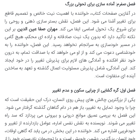
فصل صفرم: آماده سازی برای تحولی بزرگ
در آغازین صفحات کتاب، خواننده با اهمیت نیت خالص و تصمیم قاطع
برای تغییر آشنا می شود. این فصل، نقش بستر سازی ذهنی و روحی را
برای شروع یک تحول اساسی ایفا می کند.
مهران صفا عین الدین
بر این
نکته تأکید دارد که بدون یک نیت صادقانه و اراده ای محکم، هیچ گامی
در مسیر خودسازی به سرانجام نخواهد رسید. این فصل، خواننده را به
خودشناسی دعوت می کند و از او می خواهد که با صداقت تمام، به درون
خود نظر افکنده و آمادگی های لازم برای پذیرش تغییر را در خود ایجاد
کند. این آمادگی، شامل پذیرش مسئولیت اعمال گذشته و تعهد به ساختن
آینده ای متفاوت است.
فصل اول: گره گشایی از چرایی سکون و عدم تغییر
یکی از بزرگترین چالش های پیش روی انسان، درک این حقیقت است که
چرا با وجود تمایل به تغییر، باز هم در دام گناهان گذشته گرفتار می شود.
این فصل به بررسی عمیق موانع درونی و بیرونی می پردازد که سد راه
تغییر می شوند. نویسنده به نقش نفس اماره، عوامل بازدارنده از تغییر و
خودفریبی اشاره می کند. خواننده در این بخش در می یابد که گاهی اوقات،
خود انسان بزرگترین دشمن خویش است و با توجیهات نادرست، خود را از