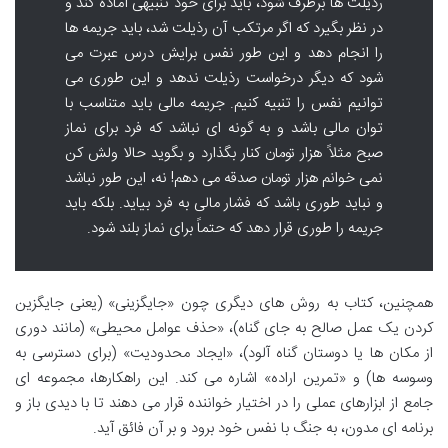
رذیلت ها برطرف شود، باید برای خود تنبیهی آماده کند و
در نظر بگیرد که اگر مرتکب آن رذیلت شد، باید جریمه ها
را انجام دهد و این طور نفس برایش درس عبرت می
شود که دیگر درخواست رذیلت ندهد و این طوری می
توانیم نفس را تنبیه کنیم. جریمه مالی باید متناسب با
توان مالی باشد و به گونه ای نباشد که فرد برای نماز
صبح مثلاً هزار تومان کنار بگذارد و بگوید حالا ولش کن
نمی خوانم هزار تومان صدقه می دهم! نه، این طور نباشد
و نباید طوری باشد که فشار مالی به فرد بیاید. بلکه باید
جریمه را طوری قرار دهد که حتماً برای نماز بلند شود.
همچنین، کتاب به روش های دیگری چون «جایگزینی» (یعنی جایگزین
کردن یک عمل صالح به جای گناه)، «حذف عوامل محیطی» (مانند دوری
از مکان ها یا دوستان گناه آلود)، «ایجاد محدودیت» (برای دسترسی به
وسوسه ها) و «تمرین اراده» اشاره می کند. این راهکارها، مجموعه ای
جامع از ابزارهای عملی را در اختیار خواننده قرار می دهند تا با دیدی باز و
برنامه ای مدون، به جنگ با نفس خود برود و بر آن فائق آید.