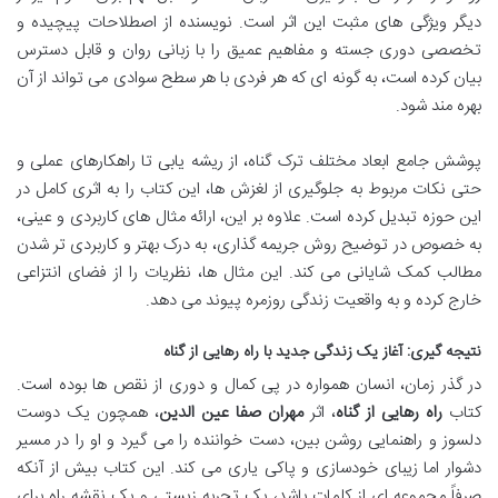
دیگر ویژگی های مثبت این اثر است. نویسنده از اصطلاحات پیچیده و
تخصصی دوری جسته و مفاهیم عمیق را با زبانی روان و قابل دسترس
بیان کرده است، به گونه ای که هر فردی با هر سطح سوادی می تواند از آن
بهره مند شود.
پوشش جامع ابعاد مختلف ترک گناه، از ریشه یابی تا راهکارهای عملی و
حتی نکات مربوط به جلوگیری از لغزش ها، این کتاب را به اثری کامل در
این حوزه تبدیل کرده است. علاوه بر این، ارائه مثال های کاربردی و عینی،
به خصوص در توضیح روش جریمه گذاری، به درک بهتر و کاربردی تر شدن
مطالب کمک شایانی می کند. این مثال ها، نظریات را از فضای انتزاعی
خارج کرده و به واقعیت زندگی روزمره پیوند می دهد.
نتیجه گیری: آغاز یک زندگی جدید با راه رهایی از گناه
در گذر زمان، انسان همواره در پی کمال و دوری از نقص ها بوده است.
کتاب
راه رهایی از گناه
، اثر
مهران صفا عین الدین
، همچون یک دوست
دلسوز و راهنمایی روشن بین، دست خواننده را می گیرد و او را در مسیر
دشوار اما زیبای خودسازی و پاکی یاری می کند. این کتاب بیش از آنکه
صرفاً مجموعه ای از کلمات باشد، یک تجربه زیستی و یک نقشه راه برای