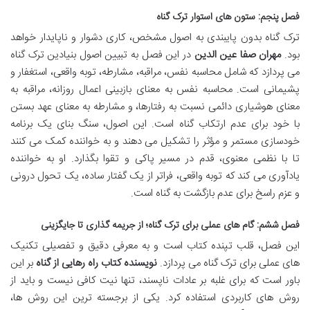
فصل پنجم: ستون های استوار ترک گناه
ترک گناه بدون پایبندی به اصول مشخص، کاری دشوار و ناپایدار خواهد
بود.
مهران صفا عین الدین
در این فصل به تبیین اصول بنیادین ترک گناه
می پردازد که شامل محاسبه نفس، مراقبه، مشارطه، توبه واقعی، استغفار و
پشیمانی است. محاسبه نفس به معنای بازبینی اعمال روزانه، مراقبه به
معنای هوشیاری دائمی نسبت به رفتارها، و مشارطه به معنای عهد بستن
با خود برای عدم ارتکاب گناه است. این اصول، سنگ بنای یک برنامه
خودسازی مستمر و مؤثر را تشکیل می دهند و به خواننده کمک می کنند
تا با نظمی معنوی، قدم در مسیر پاکی و تقوا بگذارد. او به خواننده
یادآوری می کند که توبه واقعی، فراتر از یک گفتار ساده، یک تحول درونی
و عزم راسخ برای عدم بازگشت به گناه است.
فصل ششم: گام های عملی برای ترک گناه؛ از جریمه گذاری تا جایگزینی
این فصل، قلب تپنده کتاب است و به معرفی دقیق و تفصیلی تکنیک
های عملی برای ترک گناه می پردازد.
نویسنده کتاب راه رهایی از گناه
بر این
باور است که برای غلبه بر عادات ناپسند، تنها نیت کافی نیست و باید از
روش های کاربردی استفاده کرد. یکی از برجسته ترین این روش ها،