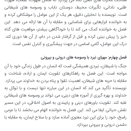
شناخت محرک های اصلی گناه می پردازد که شامل شهوت، غضب، شهرت
طلبی، نادانی، تأثیرات محیط، دوستان ناباب و وسوسه های شیطانی
است. نویسنده با تحلیلی دقیق، هر یک از این عوامل را موشکافی کرده و
به خواننده ابزارهایی برای شناسایی و مقابله با آن ها ارائه می دهد. این
فصل به خواننده کمک می کند تا با خودآگاهی بیشتر، موقعیت های گناه
خیز را پیش بینی کرده و قبل از گرفتار شدن در دام، از آن ها دوری کند.
درک این عوامل، گامی اساسی در جهت پیشگیری و کنترل نفس است.
فصل چهارم: مهیای نبرد با وسوسه های درونی و بیرونی
جنگ با شیطان، نبردی همیشگی است که انسان در طول زندگی خود با آن
مواجه است. این فصل به راهکارهای تقویت ایمان و اراده، شناخت و
مقابله با حربه های شیطان، اهمیت تقوا و پناه بردن به خداوند می پردازد.
نویسنده تأکید می کند که انسان در این مبارزه تنها نیست و با توکل به
خداوند و بهره گیری از آموزه های دینی، می تواند بر وسوسه های شیطانی
غلبه کند. تقویت باورهای دینی و پایبندی به اصول اخلاقی، در این مسیر
نقش حیاتی ایفا می کند. این فصل به خواننده الهام می بخشد تا با عزمی
راسخ، خود را برای این نبرد معنوی آماده سازد و با سلاح ایمان، به مقابله با
دشمن درونی و بیرونی بپردازد.