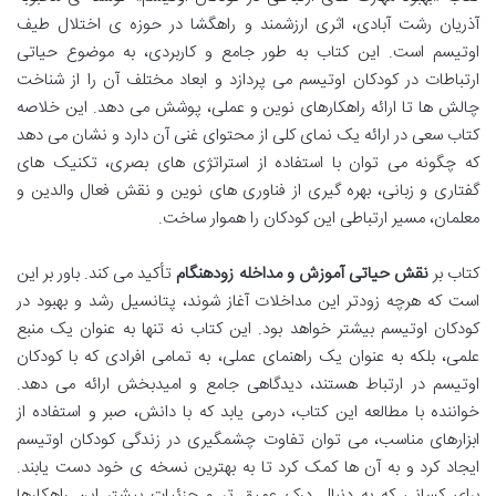
آذریان رشت آبادی، اثری ارزشمند و راهگشا در حوزه ی اختلال طیف
اوتیسم است. این کتاب به طور جامع و کاربردی، به موضوع حیاتی
ارتباطات در کودکان اوتیسم می پردازد و ابعاد مختلف آن را از شناخت
چالش ها تا ارائه راهکارهای نوین و عملی، پوشش می دهد. این خلاصه
کتاب سعی در ارائه یک نمای کلی از محتوای غنی آن دارد و نشان می دهد
که چگونه می توان با استفاده از استراتژی های بصری، تکنیک های
گفتاری و زبانی، بهره گیری از فناوری های نوین و نقش فعال والدین و
معلمان، مسیر ارتباطی این کودکان را هموار ساخت.
کتاب بر
نقش حیاتی آموزش و مداخله زودهنگام
تأکید می کند. باور بر این
است که هرچه زودتر این مداخلات آغاز شوند، پتانسیل رشد و بهبود در
کودکان اوتیسم بیشتر خواهد بود. این کتاب نه تنها به عنوان یک منبع
علمی، بلکه به عنوان یک راهنمای عملی، به تمامی افرادی که با کودکان
اوتیسم در ارتباط هستند، دیدگاهی جامع و امیدبخش ارائه می دهد.
خواننده با مطالعه این کتاب، درمی یابد که با دانش، صبر و استفاده از
ابزارهای مناسب، می توان تفاوت چشمگیری در زندگی کودکان اوتیسم
ایجاد کرد و به آن ها کمک کرد تا به بهترین نسخه ی خود دست یابند.
برای کسانی که به دنبال درک عمیق تر و جزئیات بیشتر این راهکارها