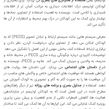
اوتیسم، یعنی
استفاده از استراتژی های بصری
می پردازد. برای بسیاری از
کودکان اوتیسم، درک اطلاعات دیداری به مراتب آسان تر از اطلاعات
شنیداری یا کلامی است. نویسنده به اهمیت استفاده از تصاویر، نمادها و
نوشتار برای کمک به این کودکان در درک بهتر محیط و انتظارات از آن ها
تأکید می کند.
معرفی سیستم هایی مانند سیستم ارتباط و تبادل تصویر (PECS) که به
کودکان امکان می دهد از تصاویر برای درخواست کردن، نظر دادن و
برقراری ارتباط استفاده کنند، بخش مهمی از این فصل را تشکیل می دهد.
توضیحات کاربردی درباره چگونگی پیاده سازی PECS در محیط خانه و
مدرسه، به والدین و مربیان کمک می کند. علاوه بر PECS، نویسنده به
شرح
داستان های اجتماعی
می پردازد. این داستان ها، روایت های
کوتاهی هستند که موقعیت های اجتماعی خاص و واکنش های مناسب در
آن موقعیت ها را به صورت گام به گام و تصویری به کودک آموزش می
دهند. استفاده از
جداول بصری و برنامه های روزانه
نیز از دیگر راهکارهای
مطرح شده در این فصل است که به کودکان اوتیسم در سازماندهی
فعالیت ها، کاهش اضطراب ناشی از عدم قطعیت و پیش بینی پذیری
روزمره کمک شایانی می کند. این ابزارها به آن ها کمک می کنند تا ساختار