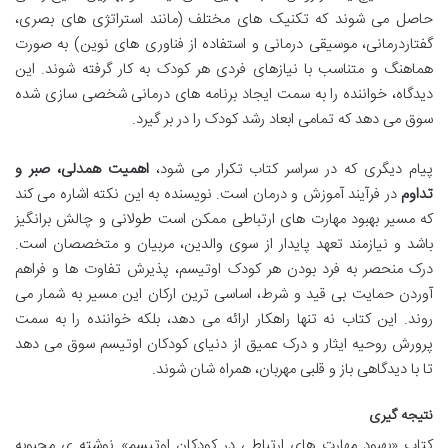
حاصل می شوند که تکنیک های مختلف (مانند استراتژی های بصری،
گفتاردرمانی، موسیقی درمانی و استفاده از فناوری های نوین) به صورت
هماهنگ و متناسب با نیازهای فردی هر کودک به کار گرفته شوند. این
دیدگاه، خواننده را به سمت ایجاد برنامه های درمانی شخصی سازی شده
سوق می دهد که تمامی ابعاد رشد کودک را در بر گیرد.
پیام دیگری که در سراسر کتاب تکرار می شود،
اهمیت همدلی، صبر و
تداوم
در فرآیند آموزش و درمان است. نویسنده به این نکته اشاره می کند
که مسیر بهبود مهارت های ارتباطی ممکن است طولانی و چالش برانگیز
باشد و نیازمند تعهد پایدار از سوی والدین، مربیان و متخصصان است.
درک منحصر به فرد بودن هر کودک اوتیسم، پذیرش تفاوت ها و فراهم
آوردن حمایت بی قید و شرط، اساسی ترین ارکان این مسیر به شمار می
روند. این کتاب نه تنها راهکار ارائه می دهد، بلکه خواننده را به سمت
پرورش روحیه ایثار و درک عمیق از دنیای کودکان اوتیسم سوق می دهد
تا با دیدگاهی باز و قلبی مهربان، همراه شان شوند.
نتیجه گیری
کتاب «بهبود مهارت های ارتباطی در کودکان اوتیسم» نوشته ی محبوبه