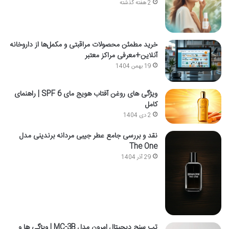
2 هفته گذشته
خرید مطمئن محصولات مراقبتی و مکمل‌ها از داروخانه
آنلاین+معرفی مراکز معتبر
19 بهمن 1404
ویژگی های روغن آفتاب هویج مای SPF 6 | راهنمای
کامل
2 دی 1404
نقد و بررسی جامع عطر جیبی مردانه برندینی مدل
The One
29 آذر 1404
تب سنج دیجیتال امرون مدل MC-3B | ویژگی ها و