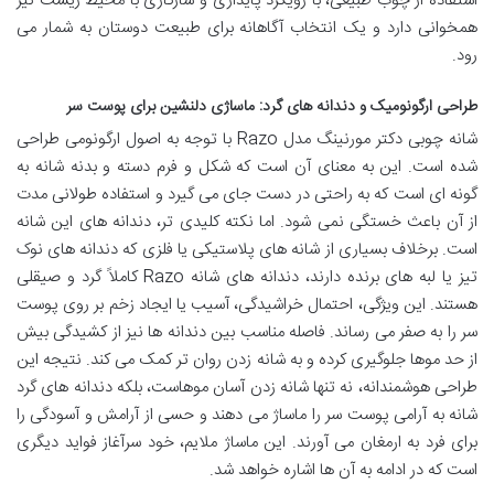
استفاده از چوب طبیعی، با رویکرد پایداری و سازگاری با محیط زیست نیز
همخوانی دارد و یک انتخاب آگاهانه برای طبیعت دوستان به شمار می
رود.
طراحی ارگونومیک و دندانه های گرد: ماساژی دلنشین برای پوست سر
شانه چوبی دکتر مورنینگ مدل Razo با توجه به اصول ارگونومی طراحی
شده است. این به معنای آن است که شکل و فرم دسته و بدنه شانه به
گونه ای است که به راحتی در دست جای می گیرد و استفاده طولانی مدت
از آن باعث خستگی نمی شود. اما نکته کلیدی تر، دندانه های این شانه
است. برخلاف بسیاری از شانه های پلاستیکی یا فلزی که دندانه های نوک
تیز یا لبه های برنده دارند، دندانه های شانه Razo کاملاً گرد و صیقلی
هستند. این ویژگی، احتمال خراشیدگی، آسیب یا ایجاد زخم بر روی پوست
سر را به صفر می رساند. فاصله مناسب بین دندانه ها نیز از کشیدگی بیش
از حد موها جلوگیری کرده و به شانه زدن روان تر کمک می کند. نتیجه این
طراحی هوشمندانه، نه تنها شانه زدن آسان موهاست، بلکه دندانه های گرد
شانه به آرامی پوست سر را ماساژ می دهند و حسی از آرامش و آسودگی را
برای فرد به ارمغان می آورند. این ماساژ ملایم، خود سرآغاز فواید دیگری
است که در ادامه به آن ها اشاره خواهد شد.