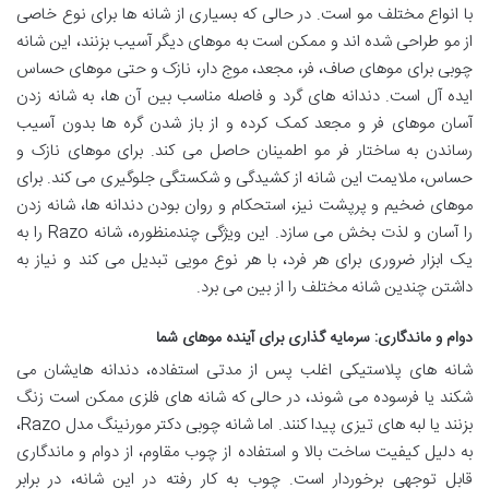
با انواع مختلف مو است. در حالی که بسیاری از شانه ها برای نوع خاصی
از مو طراحی شده اند و ممکن است به موهای دیگر آسیب بزنند، این شانه
چوبی برای موهای صاف، فر، مجعد، موج دار، نازک و حتی موهای حساس
ایده آل است. دندانه های گرد و فاصله مناسب بین آن ها، به شانه زدن
آسان موهای فر و مجعد کمک کرده و از باز شدن گره ها بدون آسیب
رساندن به ساختار فر مو اطمینان حاصل می کند. برای موهای نازک و
حساس، ملایمت این شانه از کشیدگی و شکستگی جلوگیری می کند. برای
موهای ضخیم و پرپشت نیز، استحکام و روان بودن دندانه ها، شانه زدن
را آسان و لذت بخش می سازد. این ویژگی چندمنظوره، شانه Razo را به
یک ابزار ضروری برای هر فرد، با هر نوع مویی تبدیل می کند و نیاز به
داشتن چندین شانه مختلف را از بین می برد.
دوام و ماندگاری: سرمایه گذاری برای آینده موهای شما
شانه های پلاستیکی اغلب پس از مدتی استفاده، دندانه هایشان می
شکند یا فرسوده می شوند، در حالی که شانه های فلزی ممکن است زنگ
بزنند یا لبه های تیزی پیدا کنند. اما شانه چوبی دکتر مورنینگ مدل Razo،
به دلیل کیفیت ساخت بالا و استفاده از چوب مقاوم، از دوام و ماندگاری
قابل توجهی برخوردار است. چوب به کار رفته در این شانه، در برابر