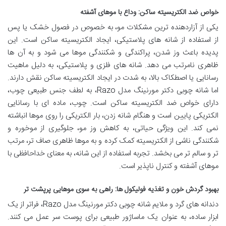
خواص ضد الکتریسیته ساکن: وداع با موهای آشفته
یکی از آزاردهنده ترین مشکلات مو، به خصوص در فصول خشک یا پس
از استفاده از شانه های پلاستیکی، ایجاد الکتریسیته ساکن است. این
پدیده باعث وز شدن، پراکندگی و شکنندگی موها می شود و به آن ها
ظاهری نامرتب می دهد. شانه های فلزی و پلاستیکی، به دلیل ماهیت
رسانایی یا اصطکاک بالا، به شدت در ایجاد الکتریسیته ساکن نقش دارند.
اما شانه چوبی دکتر مورنینگ مدل Razo، به لطف جنس طبیعی چوب،
دارای خواص ضد الکتریسیته ساکن است. چوب، ماده ای با رسانایی
الکتریکی پایین است و هنگام شانه زدن، بار الکتریکی را روی موها انباشته
نمی کند. این ویژگی حیاتی، به کاهش وز مو، جلوگیری از موخوره و
شکنندگی ناشی از الکتریسیته کمک کرده و به موها ظاهری صاف تر، مرتب
تر و سالم تر می بخشد. تجربه استفاده از این شانه، به معنای خداحافظی با
موهای آشفته و کنترل ناپذیر است.
بهبود گردش خون و تغذیه فولیکول ها: راهی به سوی موهایی پرپشت تر
دندانه های گرد و ملایم شانه چوبی دکتر مورنینگ مدل Razo، فراتر از یک
ابزار ساده، به عنوان یک ماساژور طبیعی برای پوست سر عمل می کنند.