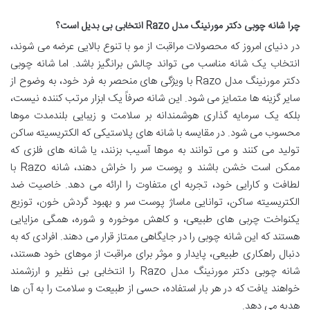
چرا شانه چوبی دکتر مورنینگ مدل Razo انتخابی بی بدیل است؟
در دنیای امروز که محصولات مراقبت از مو با تنوع بالایی عرضه می شوند،
انتخاب یک شانه مناسب می تواند چالش برانگیز باشد. اما شانه چوبی
دکتر مورنینگ مدل Razo با ویژگی های منحصر به فرد خود، به وضوح از
سایر گزینه ها متمایز می شود. این شانه صرفاً یک ابزار مرتب کننده نیست،
بلکه یک سرمایه گذاری هوشمندانه بر سلامت و زیبایی بلندمدت موها
محسوب می شود. در مقایسه با شانه های پلاستیکی که الکتریسیته ساکن
تولید می کنند و می توانند به موها آسیب بزنند، یا شانه های فلزی که
ممکن است خشن باشند و پوست سر را خراش دهند، شانه Razo با
لطافت و کارایی خود، تجربه ای متفاوت را ارائه می دهد. خاصیت ضد
الکتریسیته ساکن، توانایی ماساژ پوست سر و بهبود گردش خون، توزیع
یکنواخت چربی های طبیعی، و کاهش موخوره و شوره، همگی مزایایی
هستند که این شانه چوبی را در جایگاهی ممتاز قرار می دهند. افرادی که به
دنبال راهکاری طبیعی، پایدار و موثر برای مراقبت از موهای خود هستند،
شانه چوبی دکتر مورنینگ مدل Razo را انتخابی بی نظیر و ارزشمند
خواهند یافت که در هر بار استفاده، حسی از طبیعت و سلامت را به آن ها
هدیه می دهد.