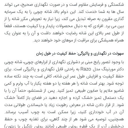
شکستگی و فرسایش مقاوم است و در صورت نگهداری صحیح، می تواند
سال ها به شما خدمت کند. این دوام بالا، شانه چوبی را به یک سرمایه
گذاری مقرون به صرفه تبدیل می کند، زیرا نیاز به تعویض مکرر شانه را از
بین می برد. افرادی که به دنبال محصولات پایدار و با کیفیت هستند، قطعاً
از طول عمر بالای این شانه رضایت خواهند داشت و آن را به عنوان یک
همراه همیشگی برای مراقبت از موهای خود خواهند دید.
سهولت در نگهداری و پاکیزگی: حفظ کیفیت در طول زمان
با وجود تصور رایج مبنی بر دشواری نگهداری از ابزارهای چوبی، شانه چوبی
دکتر مورنینگ مدل Razo به راحتی قابل نگهداری و پاکیزگی است. برای
حفظ کیفیت و افزایش طول عمر این شانه، کافی است به چند نکته ساده
توجه شود. بهتر است شانه را هر هفته یا دو هفته یکبار با آب ولرم و کمی
شامپو ملایم یا صابون طبیعی تمیز کنید. پس از شستشو، حتماً آن را با
یک دستمال تمیز خشک کرده و اجازه دهید در فضای باز کاملاً خشک
شود. از قرار دادن شانه در معرض رطوبت زیاد یا خیساندن طولانی مدت
آن در آب خودداری کنید، زیرا ممکن است به چوب آسیب برساند.
همچنین، توصیه می شود هر از چند گاهی، برای تغذیه چوب و حفظ
درخشش آن، از یک قطره روغن طبیعی (مانند روغن نارگیل یا زیتون)