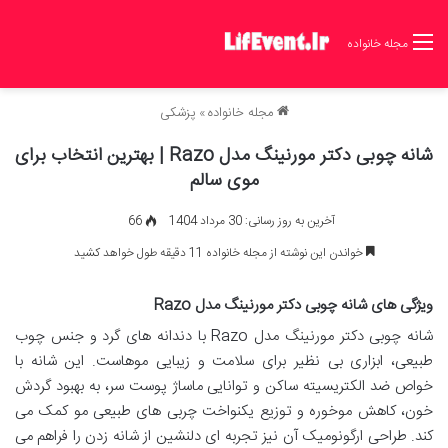
مجله خانواده
مجله خانواده
»
پزشکی
شانه چوبی دکتر مورنینگ مدل Razo | بهترین انتخاب برای
موی سالم
آخرین به روز رسانی: 30 مرداد 1404
66
خواندن این نوشته از مجله خانواده 11 دقیقه طول خواهد کشید
ویژگی های شانه چوبی دکتر مورنینگ مدل Razo
شانه چوبی دکتر مورنینگ مدل Razo با دندانه های گرد و جنس چوب
طبیعی، ابزاری بی نظیر برای سلامت و زیبایی موهاست. این شانه با
خواص ضد الکتریسیته ساکن و توانایی ماساژ پوست سر، به بهبود گردش
خون، کاهش موخوره و توزیع یکنواخت چربی های طبیعی مو کمک می
کند. طراحی ارگونومیک آن نیز تجربه ای دلنشین از شانه زدن را فراهم می