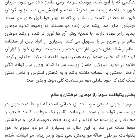
هنگامی که با این شانه، پوست سر به آرامی ماساژ داده می شود، جریان
خون در ناحیه پوست سر تحریک شده و افزایش می یابد. بهبود گردش
خون به معنای اکسیژن رسانی و تغذیه بهتر فولیکول های مو است.
فولیکول های مو، ریشه های زنده مو هستند که وظیفه تولید موهای
جدید را بر عهده دارند. با تغذیه بهتر، آن ها قوی تر شده و رشد موهای
سالم تر و سریع تر را تسهیل می کنند. بسیاری از افراد پس از استفاده
منظم از شانه های چوبی، افزایش حجم و ضخامت موهای خود را گزارش
کرده اند که بخش عمده آن به همین بهبود تغذیه فولیکول ها بازمی گردد.
علاوه بر فواید فیزیکی، ماساژ پوست سر با شانه چوبی می تواند تأثیر
آرامش بخشی بر اعصاب داشته باشد و به کاهش استرس و تنش ذهنی
کمک کند، که خود عاملی مهم در سلامت کلی موها و بدن است.
پخش یکنواخت سبوم: راز موهایی درخشان و سالم
سبوم یا چربی طبیعی مو، ماده ای حیاتی است که توسط غدد چربی در
پوست سر تولید می شود. این ماده، نقش یک مرطوب کننده طبیعی و
محافظ را برای ساقه مو ایفا می کند و به حفظ رطوبت، نرمی و درخشش
موها کمک می کند. با این حال، در بسیاری از مواقع، سبوم به طور
یکنواخت در طول ساقه مو پخش نمی شود و در ریشه مو انباشته شده،