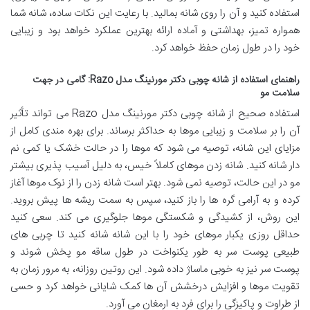
استفاده کنید و آن را روی شانه بمالید. با رعایت این نکات ساده، شانه شما
همواره تمیز، بهداشتی و آماده ارائه بهترین عملکرد خواهد بود و زیبایی
خود را در طول زمان حفظ خواهد کرد.
راهنمای استفاده از شانه چوبی دکتر مورنینگ مدل Razo: گامی در جهت
سلامت مو
استفاده صحیح از شانه چوبی دکتر مورنینگ مدل Razo می تواند تأثیر
آن را بر سلامت و زیبایی موها به حداکثر برساند. برای بهره مندی کامل از
مزایای این شانه، توصیه می شود که موها را در حالت خشک یا کمی نم
دار شانه کنید. شانه زدن موهای کاملاً خیس، به دلیل آسیب پذیری بیشتر
مو در این حالت، توصیه نمی شود. بهتر است شانه زدن را از نوک موها آغاز
کرده و به آرامی گره ها را باز کنید، سپس به سمت ریشه ها پیش بروید.
این روش، از کشیدگی و شکستگی موها جلوگیری می کند. سعی کنید
حداقل روزی یکبار موهای خود را با این شانه شانه کنید تا چربی های
طبیعی پوست سر به طور یکنواخت در طول ساقه مو پخش شوند و
پوست سر نیز به خوبی ماساژ داده شود. این روتین روزانه، به مرور زمان به
تقویت موها و افزایش درخشش آن ها کمک شایانی خواهد کرد و حسی
از طراوت و پاکیزگی را برای فرد به ارمغان می آورد.