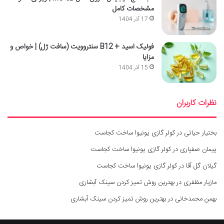
مشخصات کامل
17 آذر 1404
فولیک اسید + B12 سنتروویت (سافت ژل) | خواص و
مزایا
15 آذر 1404
نظرات کاربران
بختیار حیاتی
در
کولر گازی یونیوا ساخت کجاست
پیمان صفیاری
در
کولر گازی یونیوا ساخت کجاست
گیلان گل آقا
در
کولر گازی یونیوا ساخت کجاست
مازیار مظفری
در
بهترین روش تمیز کردن سینک آبشاری
بهمن محمدخانی
در
بهترین روش تمیز کردن سینک آبشاری