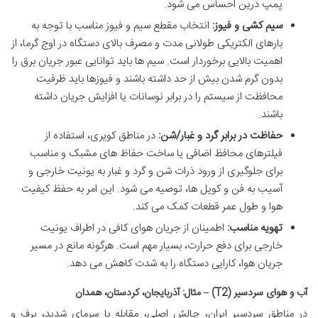
پمپ درین احساس می شود.
سیم کشی و فیوز:
انتخاب مقطع سیم و فیوز مناسب با توجه به
بارهای الکتریکی طولانی مدت و مصرف بالای دستگاه در اوج گرما، از
اهمیت بالایی برخوردار است. سیم ها باید توانایی عبور جریان برق را
بدون گرم شدن بیش از حد داشته باشند و فیوزها باید ظرفیت
محافظت از سیستم را در برابر نوسانات یا افزایش جریان داشته
باشند.
حفاظت در برابر گرد و غبار/شن:
در مناطق کویری، استفاده از
فیلترهای محافظ اضافی یا ساخت حفاظ های مشبک و مناسب
برای جلوگیری از ورود ذرات شن و گرد و غبار به یونیت خارجی و
آسیب به فن و کویل ها، توصیه می شود. این امر به حفظ کیفیت
هوا و طول عمر قطعات کمک می کند.
تهویه مناسب:
اطمینان از جریان هوای کافی در اطراف یونیت
خارجی برای دفع حرارت، بسیار مهم است. هرگونه مانع در مسیر
جریان هوا، کارایی دستگاه را به شدت کاهش می دهد.
آب و هوای سردسیر (T2) – مثال: آذربایجان، کردستان، همدان
در مناطق سردسیر ایران، چالش اصلی، مقابله با سرمای شدید، برف و