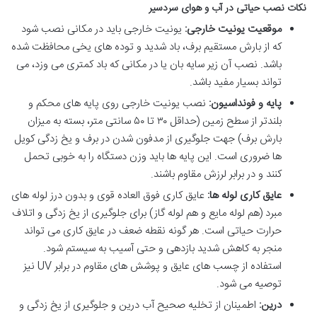
نکات نصب حیاتی در آب و هوای سردسیر
موقعیت یونیت خارجی:
یونیت خارجی باید در مکانی نصب شود
که از بارش مستقیم برف، باد شدید و توده های یخی محافظت شده
باشد. نصب آن زیر سایه بان یا در مکانی که باد کمتری می وزد، می
تواند بسیار مفید باشد.
پایه و فونداسیون:
نصب یونیت خارجی روی پایه های محکم و
بلندتر از سطح زمین (حداقل ۳۰ تا ۵۰ سانتی متر، بسته به میزان
بارش برف) جهت جلوگیری از مدفون شدن در برف و یخ زدگی کویل
ها ضروری است. این پایه ها باید وزن دستگاه را به خوبی تحمل
کنند و در برابر لرزش مقاوم باشند.
عایق کاری لوله ها:
عایق کاری فوق العاده قوی و بدون درز لوله های
مبرد (هم لوله مایع و هم لوله گاز) برای جلوگیری از یخ زدگی و اتلاف
حرارت حیاتی است. هر گونه نقطه ضعف در عایق کاری می تواند
منجر به کاهش شدید بازدهی و حتی آسیب به سیستم شود.
استفاده از چسب های عایق و پوشش های مقاوم در برابر UV نیز
توصیه می شود.
درین:
اطمینان از تخلیه صحیح آب درین و جلوگیری از یخ زدگی و