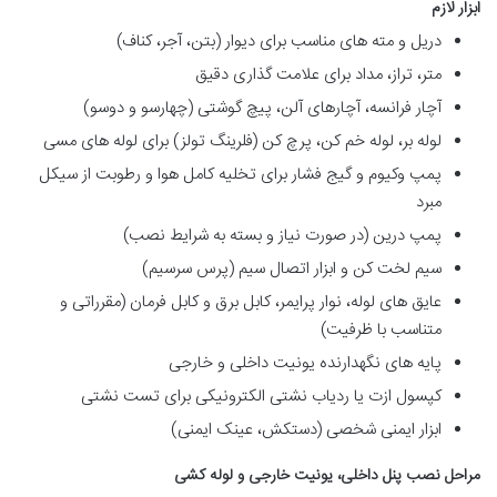
ابزار لازم
دریل و مته های مناسب برای دیوار (بتن، آجر، کناف)
متر، تراز، مداد برای علامت گذاری دقیق
آچار فرانسه، آچارهای آلن، پیچ گوشتی (چهارسو و دوسو)
لوله بر، لوله خم کن، پرچ کن (فلرینگ تولز) برای لوله های مسی
پمپ وکیوم و گیج فشار برای تخلیه کامل هوا و رطوبت از سیکل
مبرد
پمپ درین (در صورت نیاز و بسته به شرایط نصب)
سیم لخت کن و ابزار اتصال سیم (پرس سرسیم)
عایق های لوله، نوار پرایمر، کابل برق و کابل فرمان (مقرراتی و
متناسب با ظرفیت)
پایه های نگهدارنده یونیت داخلی و خارجی
کپسول ازت یا ردیاب نشتی الکترونیکی برای تست نشتی
ابزار ایمنی شخصی (دستکش، عینک ایمنی)
مراحل نصب پنل داخلی، یونیت خارجی و لوله کشی