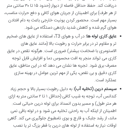
دریافت کند. حفظ حداقل فاصله از دیوار (حدود ۱۵ تا ۳۰ سانتی متر
از هر طرف) برای اطمینان از جریان هوای کافی و دفع حرارت مناسب،
بسیار مهم است. محصور کردن یونیت خارجی باعث به دام افتادن
هوای گرم شده و کاهش شدید بازدهی دستگاه می شود.
عایق کاری لوله ها:
در آب و هوای T3، استفاده از عایق های ضخیم
تر و مقاوم تر در برابر حرارت و رطوبت بالا (مانند عایق های
الاستومری با ضخامت بیشتر) ضروری است. هرگونه نقص در عایق
کاری می تواند منجر به افت محسوس دما و افزایش قابل توجه
مصرف برق شود. تجربه ها نشان می دهد که در این مناطق، عایق
کاری دقیق و بی نقص، یکی از مهم ترین عوامل در بهینه سازی
عملکرد است.
سیستم درین (تخلیه آب):
به دلیل رطوبت بسیار بالا و حجم زیاد
کندانس آب، توجه به شیب کافی (حداقل ۱ تا ۲ سانتی متر به ازای
هر متر طول) و مسیر بدون انسداد برای لوله درین حیاتی است.
اطمینان از اینکه آب به راحتی تخلیه می شود و در لوله باقی نمی
ماند، از رشد جلبک و قارچ و بوی نامطبوع جلوگیری می کند. گاهی
اوقات نیاز به استفاده از لوله های درین با قطر بزرگ تر یا نصب