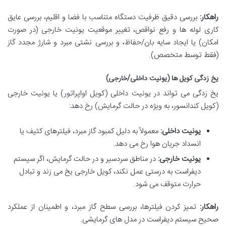
راهکار:
بررسی دقیق ظرفیت دستگاه متناسب با فضا و اقلیم، بررسی عایق
کاری لوله ها و رفع نواقص، تغییر موقعیت یونیت خارجی (در صورت
امکان) یا ایجاد سایه بان/حفاظ، و بررسی نشتی مبرد و شارژ مجدد گاز
(فقط توسط متخصص).
یخ زدگی کویل ها (یونیت داخلی/خارجی)
یخ زدگی می تواند در یونیت داخلی (کویل اواپراتور) یا یونیت خارجی
(کویل کندانسور، به ویژه در حالت گرمایش) رخ دهد:
یونیت داخلی:
معمولاً به دلیل کمبود گاز مبرد، فیلترهای کثیف یا
انسداد جریان هوا رخ می دهد.
یونیت خارجی:
در مناطق سردسیر و در حالت گرمایش، اگر سیستم
دیفراست به درستی عمل نکند، کویل خارجی یخ می زند و تبادل
حرارت متوقف می شود.
راهکار:
تمیز کردن فیلترها، بررسی سطح گاز مبرد، و اطمینان از عملکرد
صحیح سیستم دیفراست در مدل های گرمایشی.