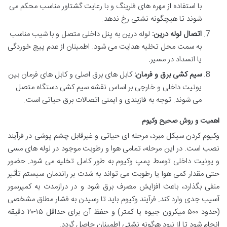
با استفاده از مهره های فلرینگ و با رعایت گشتاور مناسب محکم می
شوند تا هیچگونه نشتی رخ ندهد.
اتصال لوله درین:
لوله درین به پنل داخلی متصل و با شیب مناسب
به سمت محل تخلیه هدایت می شود. اطمینان از عدم پیچ خوردگی
یا انسداد در مسیر.
سیم کشی برق و فرمان:
کابل های برق اصلی و کابل های فرمان بین
یونیت داخلی و خارجی بر اساس نقشه سیم کشی دستگاه متصل
می شوند. توجه به فازبندی و ایمنی اتصالات برق حیاتی است.
اهمیت و روش صحیح وکیوم
وکیوم کردن سیکل مبرد، مرحله ای حیاتی و غیرقابل چشم پوشی در فرآیند
نصب است. در این مرحله، تمامی هوا و رطوبت موجود در لوله های مسی
و یونیت داخلی توسط پمپ وکیوم به طور کامل تخلیه می شود. حضور
حتی مقدار کمی هوا یا رطوبت می تواند به شدت بر راندمان سیستم تأثیر
منفی بگذارد، باعث افزایش مصرف برق شود و در درازمدت به کمپرسور
آسیب جدی وارد کند. فرآیند وکیوم باید تا رسیدن به فشار مطلق مشخصی
(حدود ۵۰۰ میکرون جیوه یا کمتر) و حفظ آن برای حداقل ۱۵-۲۰ دقیقه
انجام شود تا از نبود هرگونه نشتی اطمینان حاصل گردد.