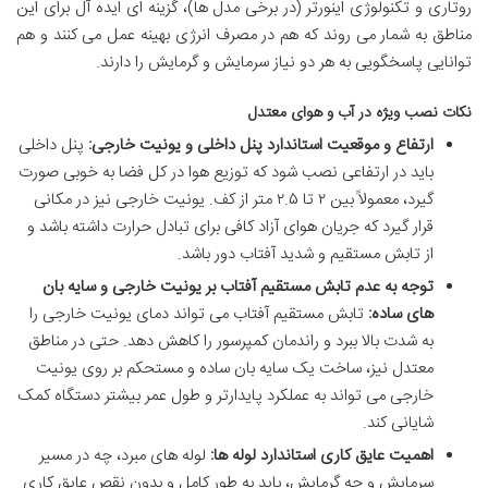
روتاری و تکنولوژی اینورتر (در برخی مدل ها)، گزینه ای ایده آل برای این
مناطق به شمار می روند که هم در مصرف انرژی بهینه عمل می کنند و هم
توانایی پاسخگویی به هر دو نیاز سرمایش و گرمایش را دارند.
نکات نصب ویژه در آب و هوای معتدل
ارتفاع و موقعیت استاندارد پنل داخلی و یونیت خارجی:
پنل داخلی
باید در ارتفاعی نصب شود که توزیع هوا در کل فضا به خوبی صورت
گیرد، معمولاً بین ۲ تا ۲.۵ متر از کف. یونیت خارجی نیز در مکانی
قرار گیرد که جریان هوای آزاد کافی برای تبادل حرارت داشته باشد و
از تابش مستقیم و شدید آفتاب دور باشد.
توجه به عدم تابش مستقیم آفتاب بر یونیت خارجی و سایه بان
های ساده:
تابش مستقیم آفتاب می تواند دمای یونیت خارجی را
به شدت بالا ببرد و راندمان کمپرسور را کاهش دهد. حتی در مناطق
معتدل نیز، ساخت یک سایه بان ساده و مستحکم بر روی یونیت
خارجی می تواند به عملکرد پایدارتر و طول عمر بیشتر دستگاه کمک
شایانی کند.
اهمیت عایق کاری استاندارد لوله ها:
لوله های مبرد، چه در مسیر
سرمایش و چه گرمایش، باید به طور کامل و بدون نقص عایق کاری