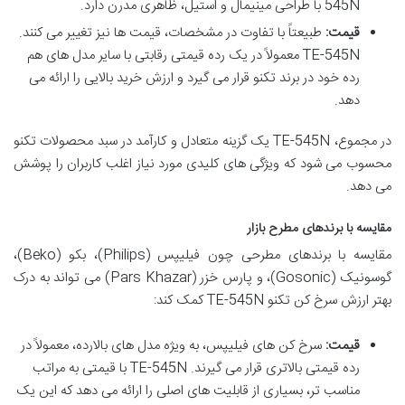
545N با طراحی مینیمال و استیل، ظاهری مدرن دارد.
قیمت:
طبیعتاً با تفاوت در مشخصات، قیمت ها نیز تغییر می کنند.
TE-545N معمولاً در یک رده قیمتی رقابتی با سایر مدل های هم
رده خود در برند تکنو قرار می گیرد و ارزش خرید بالایی را ارائه می
دهد.
در مجموع، TE-545N یک گزینه متعادل و کارآمد در سبد محصولات تکنو
محسوب می شود که ویژگی های کلیدی مورد نیاز اغلب کاربران را پوشش
می دهد.
مقایسه با برندهای مطرح بازار
مقایسه با برندهای مطرحی چون فیلیپس (Philips)، بکو (Beko)،
گوسونیک (Gosonic)، و پارس خزر (Pars Khazar) می تواند به درک
بهتر ارزش سرخ کن تکنو TE-545N کمک کند:
قیمت:
سرخ کن های فیلیپس، به ویژه مدل های بالارده، معمولاً در
رده قیمتی بالاتری قرار می گیرند. TE-545N با قیمتی به مراتب
مناسب تر، بسیاری از قابلیت های اصلی را ارائه می دهد که این یک