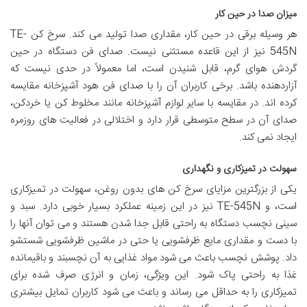
میزان صدا در حین کار
هر وسیله برقی در حین کار، مقداری صدا تولید می کند. سرخ کن TE-
545N نیز از این قاعده مستثنی نیست. صدای فن دستگاه در حین
گردش هوای گرم، قابل شنیدن است، اما معمولاً در حدی نیست که
آزاردهنده باشد. برخی کاربران آن را با صدای فن هود آشپزخانه مقایسه
کرده اند. در مقایسه با سایر لوازم آشپزخانه مانند مخلوط کن یا خردکن،
صدای آن در سطح متوسطی قرار دارد و اختلالی در فعالیت های روزمره
ایجاد نمی کند.
سهولت در تمیزکاری و نگهداری
یکی از بزرگترین مزایای سرخ کن های بدون روغن، سهولت در تمیزکاری
است، و TE-545N نیز در این زمینه عملکرد بسیار خوبی دارد. سبد و
سینی نچسب دستگاه به راحتی قابل جدا شدن هستند و می توان آنها را
با دست و مقداری مایع ظرفشویی یا حتی در ماشین ظرفشویی شستشو
داد. پوشش نچسب باعث می شود مواد غذایی به آن نچسبند و باقیمانده
غذا به راحتی پاک شود. این ویژگی، زمان و انرژی صرف شده برای
تمیزکاری را به حداقل می رساند و باعث می شود کاربران تمایل بیشتری