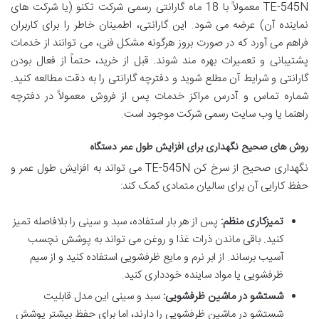
TE-545N معمولاً با 18 ماه گارانتی رسمی شرکت تکنو (یا شرکت های
نماینده آن) عرضه می شود. این گارانتی، اطمینان خاطر را برای کاربران
فراهم می آورد که در صورت بروز هرگونه مشکل فنی، می توانند از خدمات
پشتیبانی و تعمیرات بهره مند شوند. قبل از خرید، حتماً از فعال بودن
گارانتی و شرایط آن مطلع شوید و دفترچه گارانتی را به دقت مطالعه کنید.
شماره تماس و آدرس مراکز خدمات پس از فروش معمولاً در دفترچه
راهنما یا وب سایت رسمی شرکت موجود است.
روش های صحیح نگهداری برای افزایش طول عمر دستگاه
نگهداری صحیح از سرخ کن TE-545N می تواند به افزایش طول عمر و
حفظ کارایی آن برای سالیان متمادی کمک کند:
تمیزکاری منظم:
پس از هر بار استفاده، سبد و سینی را بلافاصله تمیز
کنید. باقی ماندن ذرات غذا و روغن می تواند به پوشش نچسب
آسیب برساند. از ابر نرم و مایع ظرفشویی استفاده کنید و از سیم
ظرفشویی یا مواد ساینده خودداری کنید.
شستشو در ماشین ظرفشویی:
سبد و سینی این مدل قابلیت
شستشو در ماشین ظرفشویی را دارند، اما برای حفظ بیشتر پوشش