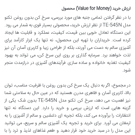
ارزش خرید (Value for Money) محصول
با در نظر گرفتن تمامی جنبه های مورد بررسی، سرخ کن بدون روغن تکنو
مدل TE-545N از نظر ارزش خرید، محصولی بسیار قوی به شمار می رود.
این دستگاه تعادل خوبی بین قیمت، کیفیت، عملکرد و قابلیت ها ایجاد
کرده است. خریداران با تهیه این محصول، نه تنها یک ابزار کارآمد برای
آشپزی سالم به دست می آورند، بلکه از طراحی زیبا و کاربری آسان آن نیز
لذت خواهند برد. سرمایه گذاری بر روی این سرخ کن، می تواند به بهبود
کیفیت تغذیه خانواده و ساده سازی فرآیندهای آشپزی در درازمدت منجر
شود.
در مجموع، اگر به دنبال یک سرخ کن بدون روغن با ظرفیت مناسب، توان
بالا، کاربری آسان و ظاهری مدرن هستید که در عین حال به سلامتی شما
نیز اهمیت می دهد، سرخ کن تکنو مدل TE-545N بدون شک یکی از
گزینه هایی است که ارزش بررسی و خرید را دارد. این دستگاه نه تنها
انتظارات را برآورده می کند، بلکه تجربه ای دلنشین و سالم از آشپزی را به
ارمغان می آورد. برای خرید و تجربه یک آشپزی سالم و سریع، می توانید
این مدل را در سبد خرید خود قرار دهید و طعم غذاهای لذیذ و ترد را با