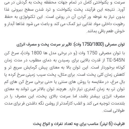
سرعت و یکنواختی کامل در تمام جهات محفظه پخت به گردش در می
آورد. نتیجه این فرآیند، پخت یکنواخت و ترد شدن سطح بیرونی غذا
بدون نیاز به غوطه ور کردن آن در روغن است. این تکنولوژی به حفظ
رطوبت داخلی مواد غذایی نیز کمک می کند و باعث می شود غذاها آبدار و
خوش طعم باقی بمانند.
توان مصرفی (1750/1800 وات): تاثیر بر سرعت پخت و مصرف انرژی
با توان مصرفی 1750 وات (و در برخی مدل ها 1800 وات)، سرخ کن
TE-545N از قدرت بالایی برای رسیدن به دمای مطلوب در مدت زمان
کوتاه برخوردار است. این توان بالا به معنای پیش گرمایش سریع تر و
کاهش زمان کلی پخت است. برای مثال، پخت سیب زمینی سرخ کرده یا
بال مرغ، در مقایسه با روش های سنتی یا حتی برخی سرخ کن های کم
توان تر، به زمان کمتری نیاز دارد. هرچند توان بالاتر می تواند به معنای
مصرف انرژی بیشتر باشد، اما سرعت بالای پخت، این مصرف را در
بلندمدت توجیه می کند و اغلب کارآمدتر از روشن نگه داشتن فر برای مدت
طولانی است.
ظرفیت (6 لیتر): مناسب برای چه تعداد نفرات و انواع پخت