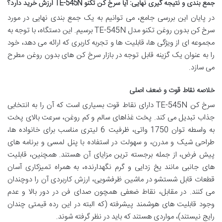
جمع بندی و نتیجه گیری نهایی: آیا سرخ کن تکنو TE-545N ارزش خرید دارد؟
در پایان این بررسی جامع، می توانیم به یک جمع بندی نهایی در مورد
سرخ کن بدون روغن تکنو مدل TE-545N برسیم. این دستگاه، با توجه به
مجموعه ای از ویژگی ها، قابلیت ها و تجربه کاربری که ارائه می دهد، خود
را به عنوان یک گزینه قابل توجه در بازار سرخ کن های بدون روغن مطرح
می سازد.
خلاصه نقاط قوت و ضعف اصلی
سرخ کن TE-545N دارای نقاط قوت بسیاری است که آن را به انتخابی
جذاب تبدیل می کند. پخت غذاهای سالم و کم روغن، سرعت بالای پخت
به واسطه توان 1750 واتی، ظرفیت 6 لیتری مناسب برای خانواده ها،
طراحی شیک و مدرن، و سهولت در استفاده با پنل لمسی و برنامه های
پیش فرض، از جمله برجسته ترین مزایای آن هستند. همچنین، قابلیت
های جانبی مانند یخ زدایی و گرم نگهدارنده، به همراه تمیزکاری آسان
قطعات قابل شستشو در ماشین ظرفشویی، ارزش کاربردی آن را دوچندان
می کنند. در مقابل، نقاط ضعفی همچون صدای فن در دور بالا و عدم
وجود قابلیت های هوشمند پیشرفته (که البته در این رده قیمتی چندان
رایج نیستند)، مواردی هستند که باید در نظر گرفته شوند.