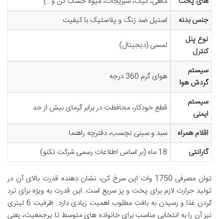
های پخت
ماهی، کیک، سبزیجات، میوه خشک کن و…)
جنس بدنه
استیل ضد زنگ و پلاستیک با کیفیت
نوع پنل
لمسی (دیجیتال)
کنترل
سیستم
هوای گرم 360 درجه
گردش هوا
سیستم
قطع خودکار، محافظت در برابر گرمای بیش از حد
ایمنی
اقلام همراه
سبد و سینی نچسب، دفترچه راهنما
گارانتی
18 ماه (بر اساس اطلاعات رسمی شرکت تکنو)
توان مصرفی 1750 وات این سرخ کن، نشان دهنده قدرت بالای آن در
تولید حرارت لازم برای پخت و پز سریع است. این قدرت به ویژه برای ترد
کردن غذا و رسیدن به بافت مطلوب اهمیت زیادی دارد. ظرفیت 6 لیتری
نیز آن را به انتخابی مناسب برای خانواده های متوسط تا پرجمعیت، یعنی