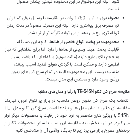
شود. البته این موضوع در این محدوده قیمتی چندان معمول
نیست.
مصرف برق:
با توان 1750 وات، در مقایسه با وسایل برقی کم توان
تر، مصرف برق بیشتری دارد. البته این مصرف معمولاً در مدت زمان
کوتاه تری رخ می دهد و می تواند کارآمدتر از فر باشد.
محدودیت در پخت انواع خاصی از غذاها:
اگرچه این دستگاه
قابلیت پخت طیف وسیعی از غذاها را دارد، اما برای غذاهایی که نیاز
به حجم بالای مایع دارند (مانند سوپ) یا غذاهایی که بافت بسیار
لطیفی دارند و ممکن است با گردش هوای شدید آسیب ببینند،
مناسب نیست. این محدودیت البته در تمام سرخ کن های بدون
روغن وجود دارد و مختص این مدل نیست.
مقایسه سرخ کن تکنو TE-545N با رقبا و مدل های مشابه
انتخاب یک سرخ کن بدون روغن مناسب در بازار پر تنوع امروز، نیازمند
مقایسه ای دقیق با سایر مدل ها و برندها است. سرخ کن تکنو مدل TE-
545N با ویژگی های منحصر به فرد خود در رقابت با محصولات دیگر قرار
می گیرد. در این بخش، به مقایسه این مدل با سایر محصولات تکنو و
برندهای مطرح بازار می پردازیم تا جایگاه واقعی آن را مشخص کنیم.