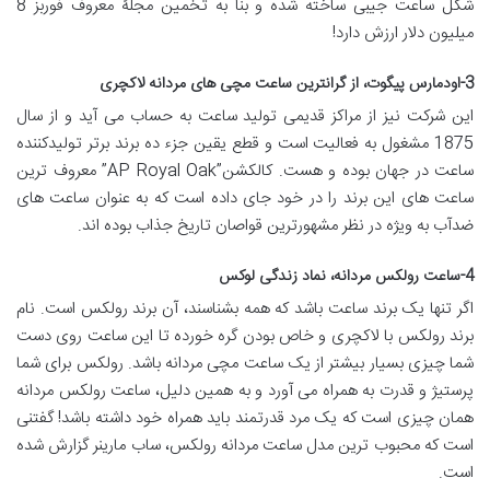
شکل ساعت جیبی ساخته شده و بنا به تخمین مجلۀ معروف فوربز 8
میلیون دلار ارزش دارد!
3-اودمارس پیگوت، از گرانترین ساعت مچی های مردانه لاکچری
این شرکت نیز از مراکز قدیمی تولید ساعت به حساب می آید و از سال
1875 مشغول به فعالیت است و قطع یقین جزء ده برند برتر تولیدکننده
ساعت در جهان بوده و هست. کالکشن”AP Royal Oak” معروف ترین
ساعت های این برند را در خود جای داده است که به عنوان ساعت های
ضدآب به ویژه در نظر مشهورترین قواصان تاریخ جذاب بوده اند.
4-ساعت رولکس مردانه، نماد زندگی لوکس
اگر تنها یک برند ساعت باشد که همه بشناسند، آن برند رولکس است. نام
برند رولکس با لاکچری و خاص بودن گره خورده تا این ساعت روی دست
شما چیزی بسیار بیشتر از یک ساعت مچی مردانه باشد. رولکس برای شما
پرستیژ و قدرت به همراه می آورد و به همین دلیل، ساعت رولکس مردانه
همان چیزی است که یک مرد قدرتمند باید همراه خود داشته باشد! گفتنی
است که محبوب ترین مدل ساعت مردانه رولکس، ساب مارینر گزارش شده
است.