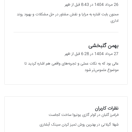
ف
26 مرداد 1404 در 8:43 قبل از ظهر
ت
ممنون بابت اشاره به مزایا و نقش مشاور در حل مشکلات و بهبود روند
:
اداری
گ
بهمن گلبخشی
ف
27 مرداد 1404 در 6:28 قبل از ظهر
ت
عالی بود که به نکات عملی و تجربه‌های واقعی هم اشاره کردید تا
:
موضوع ملموس‌تر شود
نظرات کاربران
فرامرز گلبان
در
کولر گازی یونیوا ساخت کجاست
شهلا گیلانی
در
بهترین روش تمیز کردن سینک آبشاری