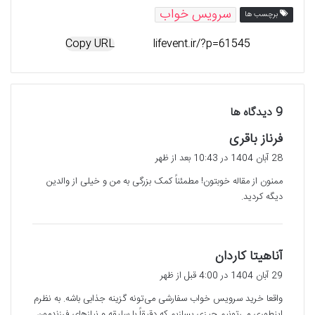
سرویس خواب
برچسب ها
Copy URL
‫9 دیدگاه ها
گ
فرناز باقری
ف
28 آبان 1404 در 10:43 بعد از ظهر
ت
ممنون از مقاله خوبتون! مطمئناً کمک بزرگی به من و خیلی از والدین
:
دیگه کردید.
گ
آناهیتا کاردان
ف
29 آبان 1404 در 4:00 قبل از ظهر
ت
واقعا خرید سرویس خواب سفارشی می‌تونه گزینه جذابی باشه. به نظرم
:
اینطوری می‌تونیم چیزی بسازیم که دقیقاً با سلیقه و نیازهای فرزندمون