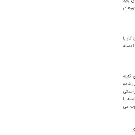
ن باید
جوزهای
کار با
ا دسته
 گزینه
بهینه طراحی شده
زیر ۷۰ دسی بل) است که مزاحمتی
سه با
سوب می
 برای