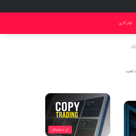
کولر گازی
زان
ارز دیجیتال