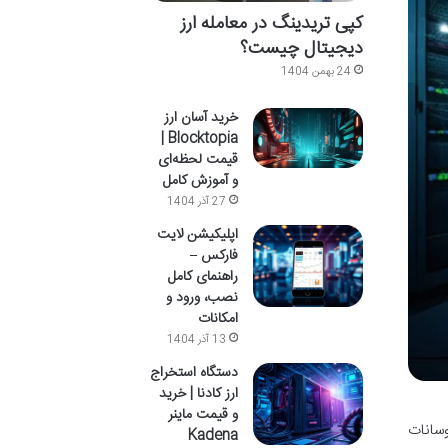
کپی تریدینگ در معامله ارز
دیجیتال چیست؟
24 بهمن 1404
خرید آسان ارز
Blocktopia |
قیمت لحظه‌ای
و آموزش کامل
27 آذر 1404
اپلیکیشن لایت
فارکس –
راهنمای کامل
نصب، ورود و
امکانات
13 آذر 1404
دستگاه استخراج
ارز کادنا | خرید
و قیمت ماینر
سانات
Kadena