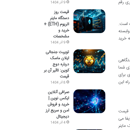
ری رقم
9 آذر 1404
قیمت روز
دستگاه ماینر
ه است.
اتریوم (ETH) +
خرید و
مپیوترهای خانگی قابل انجام بود، امروز به دستگاه های تخصصی و قدرتمندی به نام ماینر (ASIC Miner) وابسته
مشخصات
ه خرید
9 آذر 1404
توییت جنجالی
ایلان ماسک
تگاهی
درباره دوج
ای شما
کوین: تاثیر آن بر
ی برای
قیمت
اه این
8 آذر 1404
صرافی آنلاین
ایکس نوین |
خرید و فروش
امن و سریع ارز
ن قیمت
دیجیتال
یفا می
4 آذر 1404
 ماینر