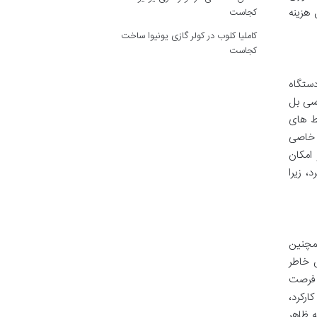
ل هزینه
کجاست
کاملیا کلوب
در
کولر گازی یونیوا ساخت
کجاست
دستگاه
دسی بل
یط های
ی خاصی
 امکان
، زیرا
چنین
 خاطر
د فرصت
ارکرد،
 ظاهر