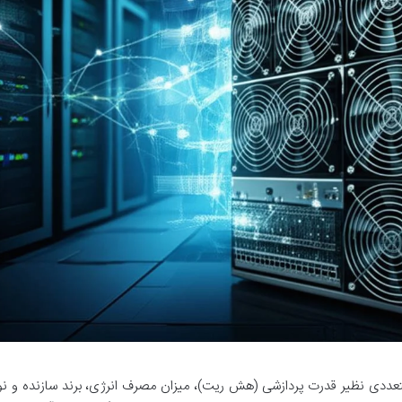
عددی نظیر قدرت پردازشی (هش ریت)، میزان مصرف انرژی، برند سازنده و نو