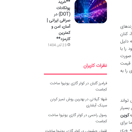
**خرید
پولکادات
(DOT) در
صرافی ایرانی |
رندهای
آسان، امن و
کمترین
مطرح و شناخته شده ای نظیر بیت مین (Bitmain) با سری Antminer، مایکروبی تی (MicroBT) با سری Whatsminer، کنان
کارمزد**
شرکت ها به دلیل
23 آبان 1404
 را با
ر صورت
ا قیمت
نظرات کاربران
 را به
فرامرز گلبان
در
کولر گازی یونیوا ساخت
کجاست
شهلا گیلانی
در
بهترین روش تمیز کردن
 تواند
سینک آبشاری
بسیار
 کوین
رسول راحمی
در
کولر گازی یونیوا ساخت
کجاست
ا برای
ه وری
لقمان حشمتی
در
کولر گازی یونیوا ساخت