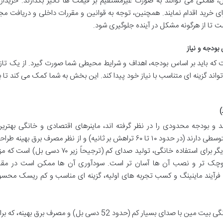
 همگی می توانند به صورت غیرمستقیم بر قیمت ها تأثیر بگذارند. خریدارا
رای خرید اقدام نمایند. همچنین، توجه به قوانین و مقررات داخلی و دریافت م
است تا از هرگونه مشکل در آینده جلوگیری شود.
بودجه و نیاز
که باید بر اساس بودجه، اهداف و شرایط محیطی شما صورت گیرد. از یک تازه 
اند گزینه ای متناسب با نیاز خود پیدا کند. این بخش به شما کمک می کند تا ب
)
د و بودجه محدودی را در نظر گرفته اند، ماینرهای اقتصادی و خانگی بهترین
هستند. این دستگاه ها معمولاً هش ریت پایین تا متوسطی دارند (در حدود ۱۰ تا ۶۰ تراهش بر ثانیه) و از نظر مصرف برق 
اند تا هزینه های جاری را کاهش دهند. ویژگی مهم دیگر برای استفاده خانگی، تولید صدای کم (ترجیحاً 
ب کوچک تر و نصب آن ها آسان تر است. سودآوری آن ها ممکن است در مقای
ری فرآیند ماینینگ و کسب تجربه های اولیه، گزینه ای مناسب و کم ریسک مح
یکی از ماینرهای خانگی بیت مین با صدای بسیار کم (حدود 52 دسی بل) و مصرف برق بهینه، که