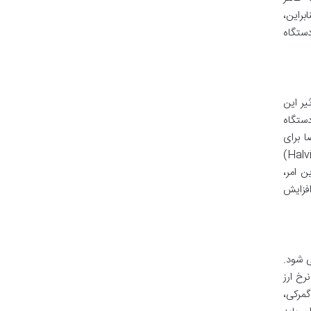
براین،
دستگاه
ر این
ستگاه
ا برای
ماینرها کاهش می یابد و قیمت آن ها نیز افت می کند. علاوه بر قیمت لحظه ای بیت کوین، رویدادهای مهمی مانند هاوینگ (Halving)
ن امر،
افزایش
شود.
رخ ارز
گمرکی،