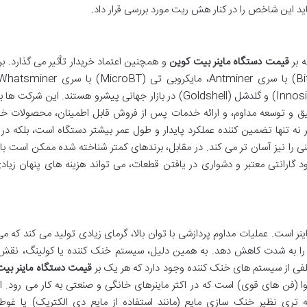
ید این شاخص را در کنار هش ریت مورد بررسی قرار داد.
ه بر
قیمت دستگاه ماینر بیت کوین
و همچنین اعتماد خریدار تأثیر می گذارد. ب
(Canaan) با AvalonMiner، اینو سیلیکون (Innosilicon) و گلدشل (Goldshell) در بازار جهانی پیشرو هستند. این 
ق و توسعه مداوم، و ارائه خدمات پس از فروش قابل اطمینان، محصولات خود
ر نه تنها تضمین کننده عملکرد پایدار و طول عمر بیشتر دستگاه است، بلکه د
 را نیز آسان تر می کند. در مقابل، برندهای کمتر شناخته شده ممکن است ب
د گارانتی معتبر و دشواری در یافتن قطعات، می تواند هزینه های پنهان زیادی
نر است. عملیات مداوم پردازشی با توان بالا، گرمای زیادی تولید می کند که می
 را به شدت کاهش دهد. به همین دلیل، سیستم خنک کننده یا کولینگ، نقش 
ختلفی از سیستم های خنک کننده وجود دارد که هر یک بر
قیمت دستگاه ماینر بیت
ا (فن های قوی) است که در اکثر ماینرهای خانگی و صنعتی به کار می رود. ام
 تری نظیر خنک سازی مایع (مانند استفاده از مایع دی الکتریک) یا غوط