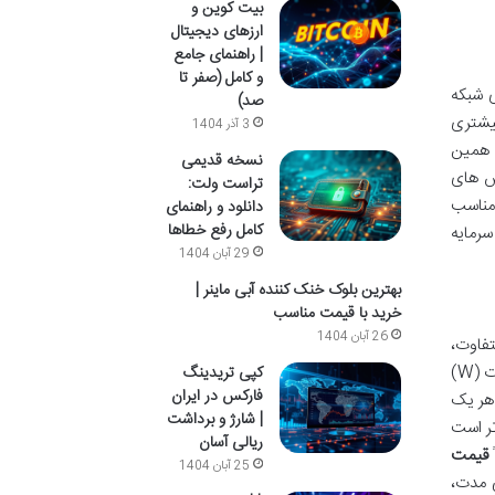
بیت کوین و
ارزهای دیجیتال
| راهنمای جامع
و کامل (صفر تا
 شبکه
صد)
تی بیشتری
3 آذر 1404
 همین
نسخه قدیمی
اس های
تراست ولت:
مناسب
دانلود و راهنمای
کامل رفع خطاها
سرمایه
29 آبان 1404
بهترین بلوک خنک کننده آبی ماینر |
خرید با قیمت مناسب
26 آبان 1404
تفاوت،
شناخته می شود. این فاکتور نقش تعیین کننده ای در سودآوری نهایی دستگاه ایفا می کند. مصرف برق دستگاه های ماینر با واحد وات (W)
کپی تریدینگ
فارکس در ایران
ی تولید هر یک
| شارژ و برداشت
انرژی کارآمدتر است
ریالی آسان
قیمت
25 آبان 1404
ی مدت،