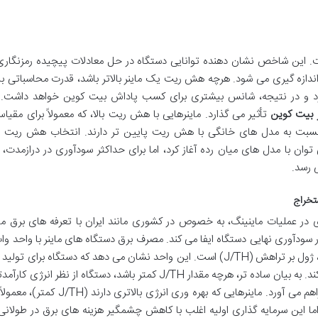
ت. این شاخص نشان دهنده توانایی دستگاه در حل معادلات پیچیده رمزنگاری
 کوین است و با واحد تراهش بر ثانیه (TH/s) اندازه گیری می شود. هرچه هش ریت یک ماینر بالاتر باشد، قدرت محاسبا
ارد و در نتیجه، شانس بیشتری برای کسب پاداش بیت کوین خواهد داشت.
 بیت کوین
تأثیر می گذارد. ماینرهایی با هش ریت بالا، که معمولاً برای مقی
 نسبت به مدل های خانگی با هش ریت پایین تر دارند. انتخاب هش ریت 
وان با مدل های میان رده آغاز کرد، اما برای حداکثر سودآوری در درازمدت، 
 رسد.
 در عملیات ماینینگ، به خصوص در کشوری مانند ایران با تعرفه های برق م
اندازه گیری می شود، اما شاخص مهم تر در بهره وری، ژول بر تراهش (J/TH) است. این واحد نشان می دهد که دستگاه برا
تراهش قدرت پردازشی، چه میزان انرژی مصرف می کند. به بیان ساده تر، هرچه مقدار J/TH کمتر باشد، دستگاه از نظر 
. ماینرهایی که بهره وری انرژی بالاتری دارند (J/TH کمتر)، معمولاً
اما این سرمایه گذاری اولیه اغلب با کاهش چشمگیر هزینه های برق در طولان