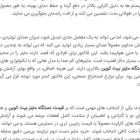
 شود. این سیستم ها به دلیل کارایی بالاتر در دفع گرما و حفظ دمای بهینه، به طور معمو
 را در طولانی مدت تضمین می کنند و از افت راندمان جلوگیری می نمایند.
رفته می شود، اما می تواند به یک معضل جدی تبدیل شود، میزان صدای تولیدی 
زش مداوم، معمولاً صدای بسیار زیادی تولید می کنند که می تواند به چندین 
یا حتی هواپیما باشد. این فاکتور برای افرادی که قصد دارند ماینر را در مح
، بسیار حائز اهمیت است. ماینرهای کم صدا یا مدل هایی که با تکنولوژی ها
گاه ماینر بیت کوین
بالاتری دارند. این هزینه اضافی، در واقع بهای آرامش و
رود. برای مزارع استخراج صنعتی، این فاکتور کمتر مورد توجه قرار می گیرد
ت.
رده، یکی از انتخاب های مهمی است که بر
قیمت دستگاه ماینر بیت کوین
و هم
های نو با گارانتی و اطمینان از سلامت کامل قطعات عرضه می شوند و آرامش
ستگاه های کارکرده معمولاً با قیمت پایین تری در دسترس هستند و می توانن
ا دقت کافی انتخاب شوند. خرید ماینر دست دوم نیازمند بررسی دقیق سابقه ک
چنین انجام تست های کامل پایداری است. در غیر این صورت، ماینری که به