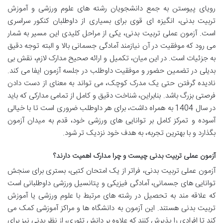
رویای پیوستن به جمع دانشجویان رشته های علوم ورزشی و آموزش
تربیت بدنی، انگیزه ای قوی برای بسیاری از داوطلبان کنکور سراسری
است. آزمون عملی تربیت بدنی، یکی از مراحل کلیدی این مسیر به شمار
می رود که موفقیت در آن نیازمند آمادگی جسمانی بالا و البته توجه دقیق
به جزئیات است. در این میان، تکمیل و ارائه صحیح مدارک لازم، نقش بی
بدیلی در تضمین حضور و موفقیت داوطلب در جلسه آزمون ایفا می کند.
نادیده گرفتن حتی یک مدرک کوچک، می تواند به معنای از دست دادن
فرصتی بزرگ باشد. بنابراین، شناخت دقیق و کامل از تمامی مدارکی که باید
در سال 1404 به همراه داشت، برای هر داوطلب ضروری است تا با خیالی
آسوده و تمرکز کامل بر توانایی های ورزشی خود، قدم به میدان آزمون
بگذارد و با بهترین تجربه، به هدف خود نزدیک تر شود.
آزمون عملی تربیت بدنی چیست و چرا مدارک اهمیت دارند؟
آزمون عملی تربیت بدنی، فراتر از یک امتحان کتبی، بستری برای سنجش
توانایی های جسمانی، آمادگی فیزیکی و پتانسیل ورزشی داوطلبانی است
که علاقه مند به تحصیل در رشته های مرتبط با علوم ورزشی یا آموزش
تربیت بدنی هستند. این آزمون به دانشگاه ها و مراکز آموزشی کمک می
کند تا افرادی را پذیرش کنند که علاوه بر دانش تئوری، از نظر بدنی نیز برای