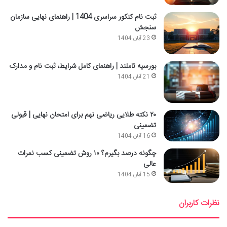
ثبت نام کنکور سراسری 1404 | راهنمای نهایی سازمان
سنجش
23 آبان 1404
بورسیه تاملند | راهنمای کامل شرایط، ثبت نام و مدارک
21 آبان 1404
۲۰ نکته طلایی ریاضی نهم برای امتحان نهایی | قبولی
تضمینی
16 آبان 1404
چگونه درصد بگیرم؟ ۱۰ روش تضمینی کسب نمرات
عالی
15 آبان 1404
نظرات کاربران