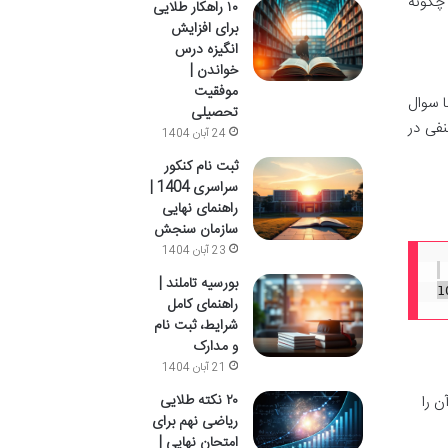
 چگونه
۱۰ راهکار طلایی
برای افزایش
انگیزه درس
خواندن |
موفقیت
ا سوال
تحصیلی
فی در
24 آبان 1404
ثبت نام کنکور
سراسری 1404 |
راهنمای نهایی
سازمان سنجش
23 آبان 1404
بورسیه تاملند |
راهنمای کامل
شرایط، ثبت نام
و مدارک
21 آبان 1404
۲۰ نکته طلایی
 را
ریاضی نهم برای
امتحان نهایی |