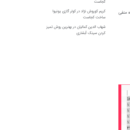
کجاست
کریم کوروش نژاد
در
کولر گازی یونیوا
و ضریب نمره منفی
ساخت کجاست
شهاب الدین کمالیان
در
بهترین روش تمیز
کردن سینک آبشاری
 / ضریب نمره منفی)) / (تعداد کل سوالات) × 100
/ ۳) ) / ۴۰ × ۱۰۰
۳) ) / ۴۰ × ۱۰۰
 ۴۰) × ۱۰۰
۰. × ۱۰۰