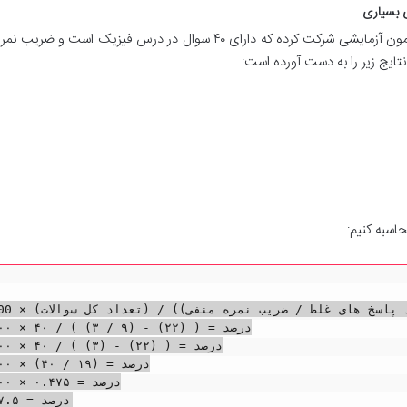
آرش، یک داوطلب کنکور سراسری است. او در یک آزمون آزمایشی شرکت کرده که دارای ۴۰ سوال در درس فیزیک است 
حاسبه کنیم:
درصد = ((تعداد پاسخ های صحیح) - (تعداد پاسخ های غلط

درصد = ( (۲۲) - (۹ 

درصد = ( (۲۲) - (

درصد = (۱۹ /

درصد = ۴۷۵
