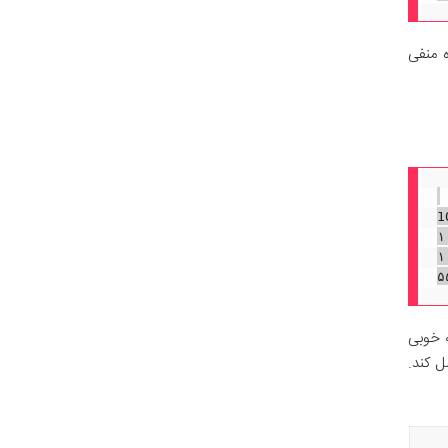
 منفی
ی صحیح / تعداد کل سوالات) × 100
= (۲۲ / ۴۰) × ۱۰۰
فی = ۰.۵۵ × ۱۰۰
ه خوبی
ل کند.