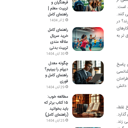
فرهنگیان و
د است.
تربیت معلم |
 کنند.
راهنمای کامل
ند؟ در
2 آذر 1404
کارهای
راهنمای کامل
 تر به
خرید سریال
علاقه مندی
تربیت بدنی
30 آبان 1404
چگونه معدل
ی پاسخ
دیپلم را ببینیم؟
شانسی
راهنمای کامل و
طراحان
فوری
ا دانش
29 آبان 1404
مطالعه خوب:
۱۵ کتاب برتر که
هر سه پاسخ غلط،
باید بخوانید
گذارد.
(راهنمای کامل)
رقم می زند.
25 آبان 1404