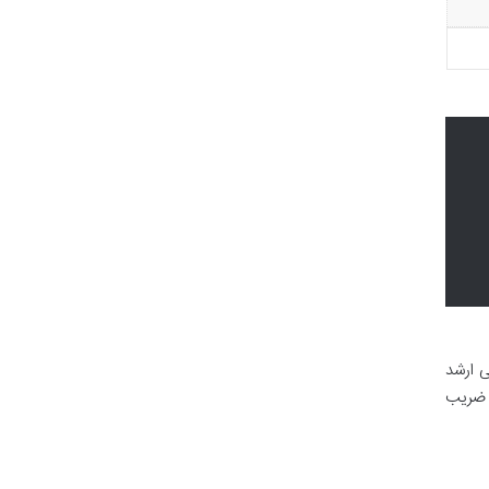
اسی ارشد
 این ضریب