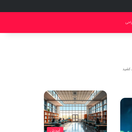
احی
آموزش