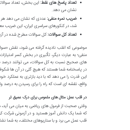
تعداد پاسخ های غلط:
این بخش، تعداد سوالاتی 
نشان می دهد.
ضریب نمره منفی:
عددی که نشان می دهد هر پا
شد، در کنکورهای سراسری ایران، این ضریب معمولاً 3 است (یعنی 1/3 نمره
تعداد کل سوالات:
کل سوالات مطرح شده در آزمو
موضوعی که اغلب نادیده گرفته می شود، نقش «سوالات
منفی؛ به عبارت دیگر، تأثیری در بخش کسر امتیازات 
های صحیح نسبت به کل سوالات، می توانند درصد نهای
در پاسخنامه شما هستند که هیچ گلی در آن ها شکوفا
این قدرت را می دهد که با دید بازتری به عملکرد خو
واقع، نقشه ای است که راه را برای رسیدن به درصد و
در قلب عمل: مثال های ملموس برای درک عمیق تر
وقتی صحبت از فرمول های ریاضی به میان می آید، هی
که شما یک دانش آموز هستید و در آزمونی شرکت کرده 
قلب عمل می برد و با سناریوهای مختلف، به شما نشان