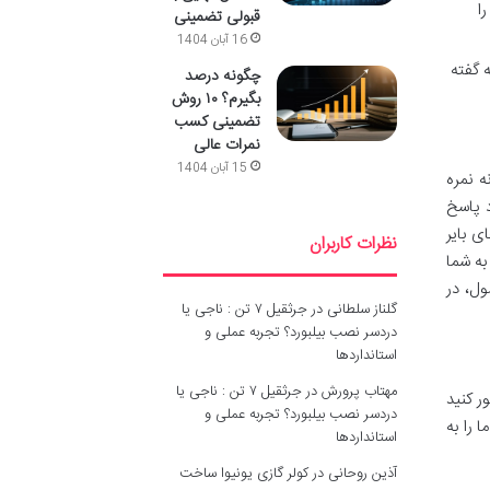
ا
قبولی تضمینی
16 آبان 1404
 گفته
چگونه درصد
بگیرم؟ ۱۰ روش
تضمینی کسب
نمرات عالی
15 آبان 1404
ه نمره
د پاسخ
ی بایر
نظرات کاربران
به شما
ول، در
گلناز سلطانی
در
جرثقیل ۷ تن : ناجی یا
دردسر نصب بیلبورد؟ تجربه عملی و
استانداردها
مهتاب پرورش
در
جرثقیل ۷ تن : ناجی یا
ر کنید
دردسر نصب بیلبورد؟ تجربه عملی و
 را به
استانداردها
آذین روحانی
در
کولر گازی یونیوا ساخت