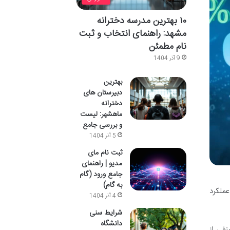
۱۰ بهترین مدرسه دخترانه
مشهد: راهنمای انتخاب و ثبت
نام مطمئن
9 آذر 1404
بهترین
دبیرستان های
دخترانه
ماهشهر: لیست
و بررسی جامع
5 آذر 1404
ثبت نام مای
مدیو | راهنمای
جامع ورود (گام
به گام)
عملکرد
4 آذر 1404
شرایط سنی
دانشگاه
نفی از