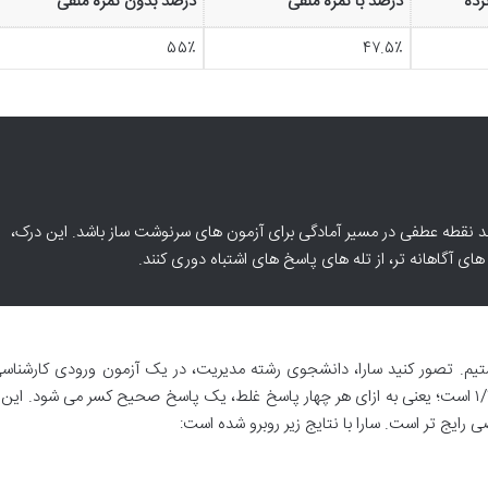
زده
درصد با نمره منفی
درصد بدون نمره منفی
۵۵٪
۴۷.۵٪
ند نقطه عطفی در مسیر آمادگی برای آزمون های سرنوشت ساز باشد. این درک،
ای آگاهانه تر، از تله های پاسخ های اشتباه دوری کنند.
ن ها، همیشه با ضریب ۱/۳ روبرو نیستیم. تصور کنید سارا، دانشجوی رشته مدیریت، در یک آزمون ورودی کارشن
شرکت کرده است. در این آزمون، ضریب نمره منفی ۱/۴ است؛ یعنی به ازای هر چهار پاسخ غلط، یک پاسخ صحیح کسر می شود.
رایج تر است. سارا با نتایج زیر روبرو شده است: