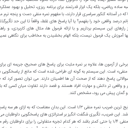
 ساده ریاضی، بلکه یک ابزار قدرتمند برای برنامه ریزی، تحلیل و بهبود عملکر
که در آستانه کنکور سراسری قرار دارند، با مفهوم نمره منفی دست و پنجه نرم می
م درصد واقعی خود را بفهمم؟ یا آیا پاسخ های غلط، واقعاً تا این حد تأثیرگذار
 رازهای این سیستم برداریم و با ارائه فرمول ها، مثال های کاربردی، و راه
 تنها آموزش یک فرمول نیست، بلکه الهام بخشیدن به مخاطب برای نگاهی عمیق
 برخی از آزمون ها، علاوه بر نمره مثبت برای پاسخ های صحیح، جریمه ای برا
ه منفی» است. این سیستم به گونه ای طراحی شده است که مانع از پاسخگویی 
 سوالاتی پاسخ دهند که از صحت آن ها اطمینان دارند. می توان تصور کرد که 
ر و واقعی تر دانش و مهارت افراد هستند و قصد دارند تفاوت میان کسی که ب
س و گمان پیش می رود، مشخص کنند.
به عنوان مثال، در آزمون های کنکور سراسری ایران، رایج ترین ضریب نمره منفی ۱/۳ است. این بدان معناست که به ازای 
. این ضریب، تأثیری شگفت انگیز بر استراتژی های پاسخگویی داوطلبان می 
در برخی آزمون های دیگر، ممکن است ضریب نمره منفی ۱/۴ یا حتی کمتر باشد که هر کدام تجربه متفاوتی را برای داوطلبان 