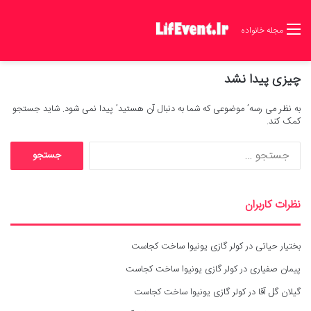
مجله خانواده
چیزی پیدا نشد
به نظر می رسه’ موضوعی که شما به دنبال آن هستید’ پیدا نمی شود. شاید جستجو
کمک کند.
ج
س
ت
ج
نظرات کاربران
و
ب
ر
بختیار حیاتی
در
کولر گازی یونیوا ساخت کجاست
ا
ی
پیمان صفیاری
در
کولر گازی یونیوا ساخت کجاست
:
گیلان گل آقا
در
کولر گازی یونیوا ساخت کجاست