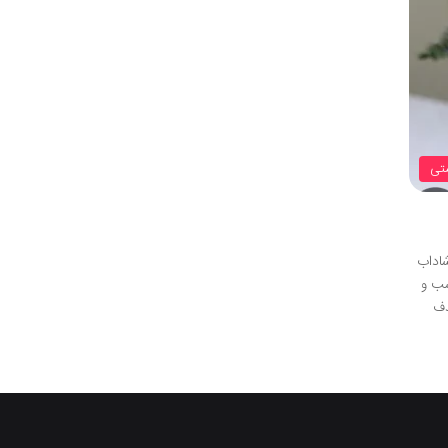
تی
شاداب
سب و
ذف