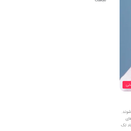
کجاست
تی
شوند.
های
اد لک