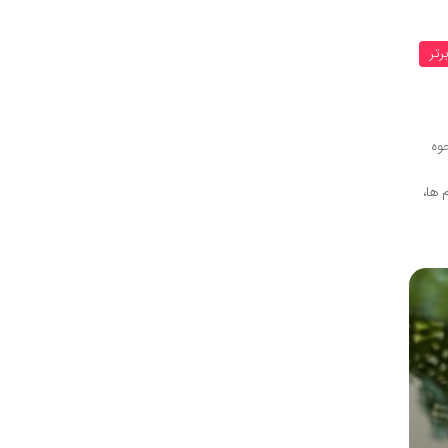
رتر
وه
 ها،