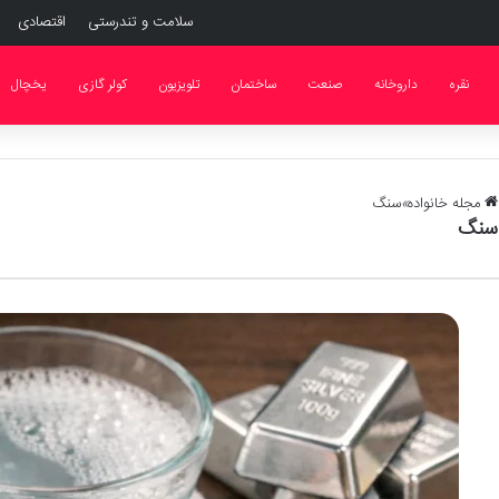
سلامت و تندرستی
اقتصادی
نقره
داروخانه
صنعت
ساختمان
تلویزیون
کولر گازی
یخچال
مجله خانواده
»
سنگ
سنگ